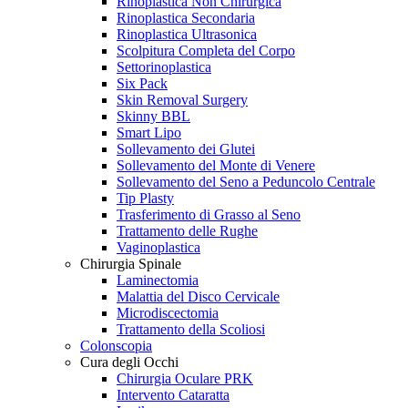
Rinoplastica Non Chirurgica
Rinoplastica Secondaria
Rinoplastica Ultrasonica
Scolpitura Completa del Corpo
Settorinoplastica
Six Pack
Skin Removal Surgery
Skinny BBL
Smart Lipo
Sollevamento dei Glutei
Sollevamento del Monte di Venere
Sollevamento del Seno a Peduncolo Centrale
Tip Plasty
Trasferimento di Grasso al Seno
Trattamento delle Rughe
Vaginoplastica
Chirurgia Spinale
Laminectomia
Malattia del Disco Cervicale
Microdiscectomia
Trattamento della Scoliosi
Colonscopia
Cura degli Occhi
Chirurgia Oculare PRK
Intervento Cataratta