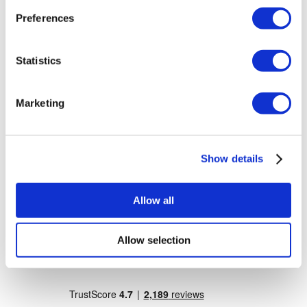
Dr. Vivo Hair Clinic
Preferences
YeahSmile
Dr. Implant Dentist
Dr. Christian Morales Clinic
Masterpiece Hospital
Statistics
Kamol Cosmetic Hospital
Trattamenti Popolari in Messico
Marketing
Impianto Dentale Messico
Addominoplastica Messico
Mommy Makeover Messico
Mastoplastica Messico
Show details
Liposuzione Messico
Trattamenti Popolari in Thailand
Allow all
Rinoplastica Thailand
Faccette Dentali Thailand
Mastoplastica Thailand
Allow selection
Impianto Dentale Thailand
Corona Dentale Thailand