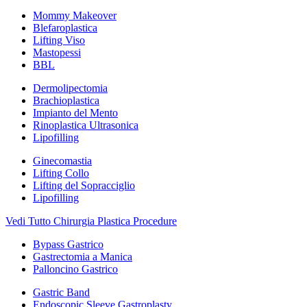
Mommy Makeover
Blefaroplastica
Lifting Viso
Mastopessi
BBL
Dermolipectomia
Brachioplastica
Impianto del Mento
Rinoplastica Ultrasonica
Lipofilling
Ginecomastia
Lifting Collo
Lifting del Sopracciglio
Lipofilling
Vedi Tutto Chirurgia Plastica Procedure
Bypass Gastrico
Gastrectomia a Manica
Palloncino Gastrico
Gastric Band
Endoscopic Sleeve Gastroplasty