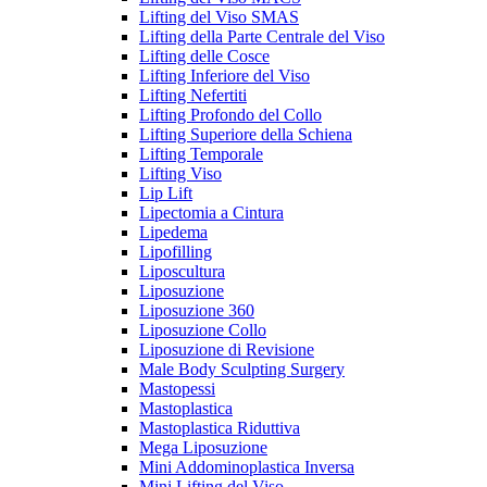
Lifting del Viso SMAS
Lifting della Parte Centrale del Viso
Lifting delle Cosce
Lifting Inferiore del Viso
Lifting Nefertiti
Lifting Profondo del Collo
Lifting Superiore della Schiena
Lifting Temporale
Lifting Viso
Lip Lift
Lipectomia a Cintura
Lipedema
Lipofilling
Liposcultura
Liposuzione
Liposuzione 360
Liposuzione Collo
Liposuzione di Revisione
Male Body Sculpting Surgery
Mastopessi
Mastoplastica
Mastoplastica Riduttiva
Mega Liposuzione
Mini Addominoplastica Inversa
Mini Lifting del Viso