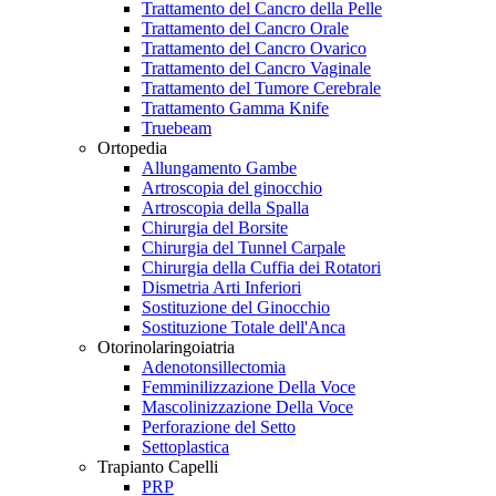
Trattamento del Cancro della Pelle
Trattamento del Cancro Orale
Trattamento del Cancro Ovarico
Trattamento del Cancro Vaginale
Trattamento del Tumore Cerebrale
Trattamento Gamma Knife
Truebeam
Ortopedia
Allungamento Gambe
Artroscopia del ginocchio
Artroscopia della Spalla
Chirurgia del Borsite
Chirurgia del Tunnel Carpale
Chirurgia della Cuffia dei Rotatori
Dismetria Arti Inferiori
Sostituzione del Ginocchio
Sostituzione Totale dell'Anca
Otorinolaringoiatria
Adenotonsillectomia
Femminilizzazione Della Voce
Mascolinizzazione Della Voce
Perforazione del Setto
Settoplastica
Trapianto Capelli
PRP