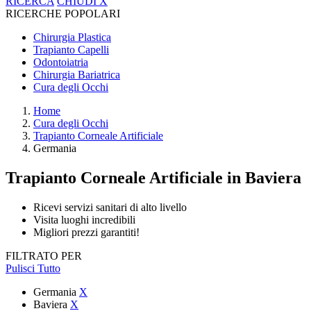
RICERCA
CHIUDI
X
RICERCHE POPOLARI
Chirurgia Plastica
Trapianto Capelli
Odontoiatria
Chirurgia Bariatrica
Cura degli Occhi
Home
Cura degli Occhi
Trapianto Corneale Artificiale
Germania
Trapianto Corneale Artificiale
in Baviera
Ricevi servizi sanitari di alto livello
Visita luoghi incredibili
Migliori prezzi garantiti!
FILTRATO PER
Pulisci Tutto
Germania
X
Baviera
X