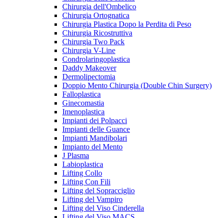
Chirurgia dell'Ombelico
Chirurgia Ortognatica
Chirurgia Plastica Dopo la Perdita di Peso
Chirurgia Ricostruttiva
Chirurgia Two Pack
Chirurgia V-Line
Condrolaringoplastica
Daddy Makeover
Dermolipectomia
Doppio Mento Chirurgia (Double Chin Surgery)
Falloplastica
Ginecomastia
Imenoplastica
Impianti dei Polpacci
Impianti delle Guance
Impianti Mandibolari
Impianto del Mento
J Plasma
Labioplastica
Lifting Collo
Lifting Con Fili
Lifting del Sopracciglio
Lifting del Vampiro
Lifting del Viso Cinderella
Lifting del Viso MACS