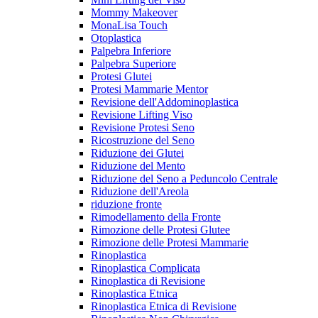
Mommy Makeover
MonaLisa Touch
Otoplastica
Palpebra Inferiore
Palpebra Superiore
Protesi Glutei
Protesi Mammarie Mentor
Revisione dell'Addominoplastica
Revisione Lifting Viso
Revisione Protesi Seno
Ricostruzione del Seno
Riduzione dei Glutei
Riduzione del Mento
Riduzione del Seno a Peduncolo Centrale
Riduzione dell'Areola
riduzione fronte
Rimodellamento della Fronte
Rimozione delle Protesi Glutee
Rimozione delle Protesi Mammarie
Rinoplastica
Rinoplastica Complicata
Rinoplastica di Revisione
Rinoplastica Etnica
Rinoplastica Etnica di Revisione