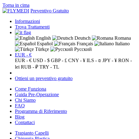
Torna in cima
Preventivo Gratuito
Informazioni
Trova Trattamenti
English
Deutsch
Romana
Español
Français
Italiano
Türkçe
Русский
EUR - €
EUR - €
USD - $
GBP - £
CNY - ¥
ILS - ₪
JPY - ¥
RON -
lei
RUB - ₽
TRY - TL
Ottieni un preventivo gratuito
Come Funziona
Guida Pre-Operazione
Chi Siamo
FAQ
Programma di Riferimento
Blog
Contattaci
Trapianto Capelli
Chirurgia Plastica