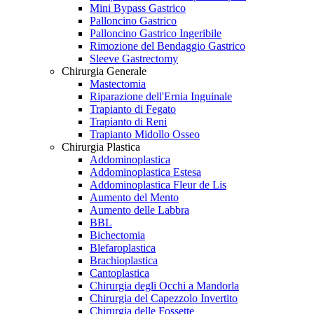
Mini Bypass Gastrico
Palloncino Gastrico
Palloncino Gastrico Ingeribile
Rimozione del Bendaggio Gastrico
Sleeve Gastrectomy
Chirurgia Generale
Mastectomia
Riparazione dell'Ernia Inguinale
Trapianto di Fegato
Trapianto di Reni
Trapianto Midollo Osseo
Chirurgia Plastica
Addominoplastica
Addominoplastica Estesa
Addominoplastica Fleur de Lis
Aumento del Mento
Aumento delle Labbra
BBL
Bichectomia
Blefaroplastica
Brachioplastica
Cantoplastica
Chirurgia degli Occhi a Mandorla
Chirurgia del Capezzolo Invertito
Chirurgia delle Fossette