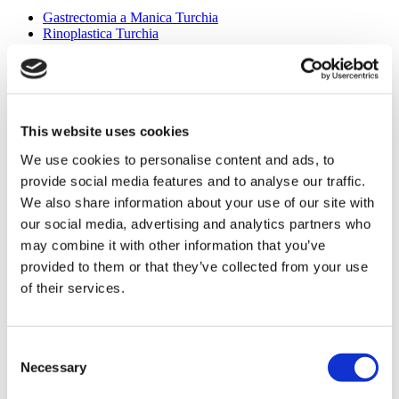
Gastrectomia a Manica Turchia
Rinoplastica Turchia
Mastoplastica Turchia
Mastoplastica Riduttiva Turchia
Ginecomastia Turchia
Impianto Dentale Turchia
Faccette Dentali Turchia
Corona Dentale Turchia
This website uses cookies
Liposuzione Turchia
We use cookies to personalise content and ads, to
Chirurgia Bariatrica Turchia
Bypass Gastrico Turchia
provide social media features and to analyse our traffic.
Odontoiatria Turchia
We also share information about your use of our site with
BBL Turchia
our social media, advertising and analytics partners who
Trapianto Capelli Turchia
Chirurgia Plastica Turchia
may combine it with other information that you’ve
Hollywood Smile Turchia
provided to them or that they’ve collected from your use
All-on-6 Turchia
of their services.
Six Pack Turchia
All on Four Turchia
Cliniche Popolari
Consent
Luna Clinic Turkey
Necessary
Selection
Istanbul European Clinic
Dentavivo