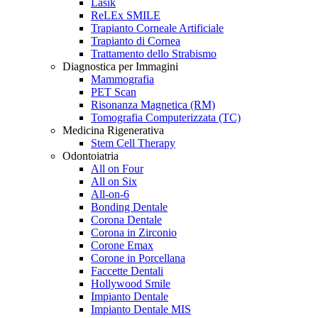
Lasik
ReLEx SMILE
Trapianto Corneale Artificiale
Trapianto di Cornea
Trattamento dello Strabismo
Diagnostica per Immagini
Mammografia
PET Scan
Risonanza Magnetica (RM)
Tomografia Computerizzata (TC)
Medicina Rigenerativa
Stem Cell Therapy
Odontoiatria
All on Four
All on Six
All-on-6
Bonding Dentale
Corona Dentale
Corona in Zirconio
Corone Emax
Corone in Porcellana
Faccette Dentali
Hollywood Smile
Impianto Dentale
Impianto Dentale MIS