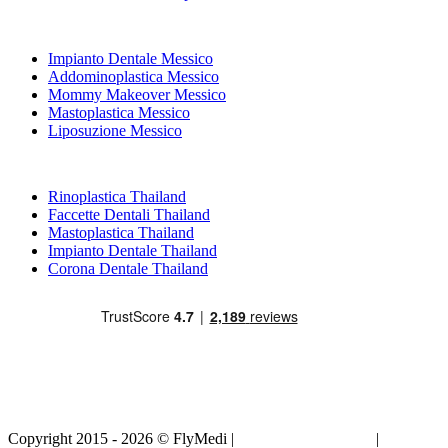
Trattamenti Popolari in Messico
Impianto Dentale Messico
Addominoplastica Messico
Mommy Makeover Messico
Mastoplastica Messico
Liposuzione Messico
Trattamenti Popolari in Thailand
Rinoplastica Thailand
Faccette Dentali Thailand
Mastoplastica Thailand
Impianto Dentale Thailand
Corona Dentale Thailand
Copyright 2015 - 2026 © FlyMedi |
Termini e Condizioni
|