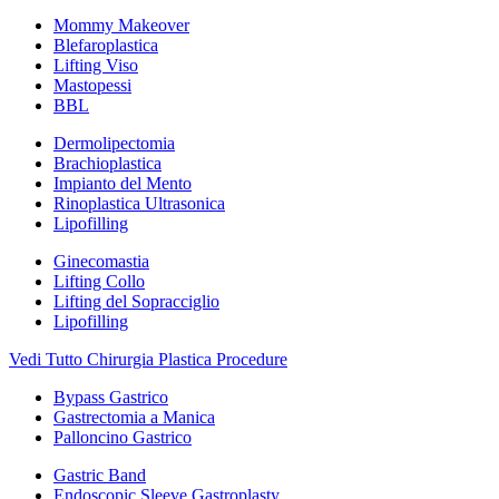
Mommy Makeover
Blefaroplastica
Lifting Viso
Mastopessi
BBL
Dermolipectomia
Brachioplastica
Impianto del Mento
Rinoplastica Ultrasonica
Lipofilling
Ginecomastia
Lifting Collo
Lifting del Sopracciglio
Lipofilling
Vedi Tutto Chirurgia Plastica Procedure
Bypass Gastrico
Gastrectomia a Manica
Palloncino Gastrico
Gastric Band
Endoscopic Sleeve Gastroplasty