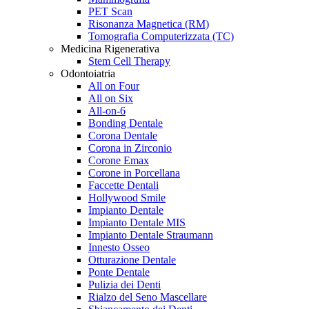
PET Scan
Risonanza Magnetica (RM)
Tomografia Computerizzata (TC)
Medicina Rigenerativa
Stem Cell Therapy
Odontoiatria
All on Four
All on Six
All-on-6
Bonding Dentale
Corona Dentale
Corona in Zirconio
Corone Emax
Corone in Porcellana
Faccette Dentali
Hollywood Smile
Impianto Dentale
Impianto Dentale MIS
Impianto Dentale Straumann
Innesto Osseo
Otturazione Dentale
Ponte Dentale
Pulizia dei Denti
Rialzo del Seno Mascellare