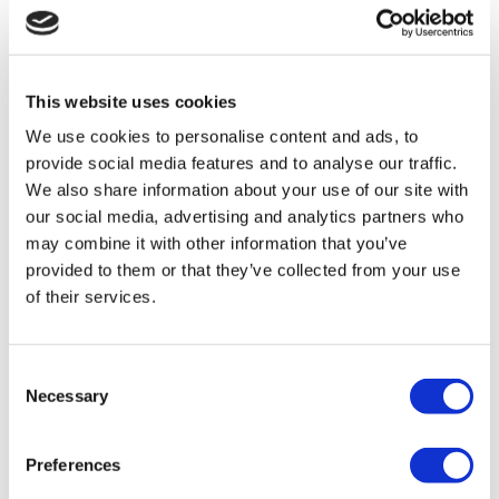
A partire da 300 €
Richiedi un Preventivo
Flymedi
TÜRSAB – Le transazioni su flymedi.com sono gestite da
MIRAC SARA TOURISM, un'agenzia di viaggi di Gruppo
A registrata presso TÜRSAB (Certificato N°: 12276).
This website uses cookies
Tutti i trattamenti sono effettuati da un istituto sanitario
We use cookies to personalise content and ads, to
certificato per il turismo sanitario.
provide social media features and to analyse our traffic.
We also share information about your use of our site with
Chi Siamo
our social media, advertising and analytics partners who
Come Funziona
Guida Pre-Operazione
may combine it with other information that you’ve
Autori & Revisori
provided to them or that they’ve collected from your use
Flymedi Programma di Riferimento
of their services.
Piani Di Pagamento
Carriere
FAQ
Blog
Consent
Informativa sulla Privacy
Necessary
Termini e Condizioni
Selection
Politica di Cancellazione
Contattaci
Aggiungi la Tua Clinica
Preferences