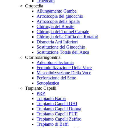
Truebeam
Ortopedia
Allungamento Gambe
Artroscopia del ginocchio
Artroscopia della Spalla
Chirurgia del Borsite
Chirurgia del Tunnel Carpale
Chirurgia della Cuffia dei Rotatori
Dismetria Arti Inferiori
Sostituzione del Ginocchio
Sostituzione Totale dell'Anca
Otorinolaringoiatria
Adenotonsillectomia
Femminilizzazione Della Voce
Mascolinizzazione Della Voce
Perforazione del Setto
Settoplastica
Trapianto Capelli
PRP
Trapianto Barba
Trapianto Capelli DHI
Trapianto Capelli Donna
Trapianto Capelli FUE
Trapianto Capelli Zaffiro
Trapianto di Baffi