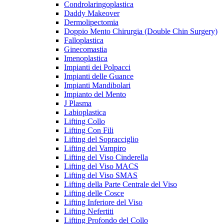
Condrolaringoplastica
Daddy Makeover
Dermolipectomia
Doppio Mento Chirurgia (Double Chin Surgery)
Falloplastica
Ginecomastia
Imenoplastica
Impianti dei Polpacci
Impianti delle Guance
Impianti Mandibolari
Impianto del Mento
J Plasma
Labioplastica
Lifting Collo
Lifting Con Fili
Lifting del Sopracciglio
Lifting del Vampiro
Lifting del Viso Cinderella
Lifting del Viso MACS
Lifting del Viso SMAS
Lifting della Parte Centrale del Viso
Lifting delle Cosce
Lifting Inferiore del Viso
Lifting Nefertiti
Lifting Profondo del Collo