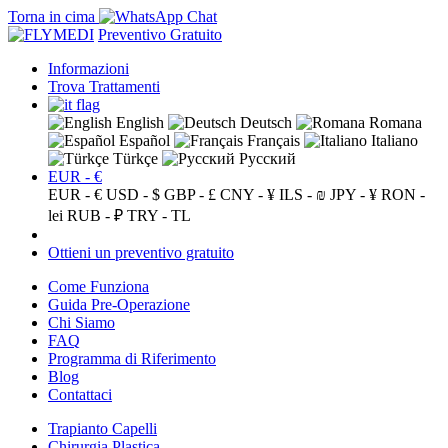
Torna in cima
Preventivo Gratuito
Informazioni
Trova Trattamenti
English
Deutsch
Romana
Español
Français
Italiano
Türkçe
Русский
EUR - €
EUR - €
USD - $
GBP - £
CNY - ¥
ILS - ₪
JPY - ¥
RON -
lei
RUB - ₽
TRY - TL
Ottieni un preventivo gratuito
Come Funziona
Guida Pre-Operazione
Chi Siamo
FAQ
Programma di Riferimento
Blog
Contattaci
Trapianto Capelli
Chirurgia Plastica