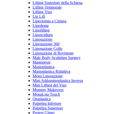
Lifting Superiore della Schiena
Lifting Temporale
Lifting Viso
Lip Lift
Lipectomia a Cintura
Lipedema
Lipofilling
Liposcultura
Liposuzione
Liposuzione 360
Liposuzione Collo
Liposuzione di Revisione
Male Body Sculpting Surgery
Mastopessi
Mastoplastica
Mastoplastica Riduttiva
Mega Liposuzione
Mini Addominoplastica Inversa
Mini Lifting del Viso
Mommy Makeover
MonaLisa Touch
Otoplastica
Palpebra Inferiore
Palpebra Superiore
Protesi Glutei