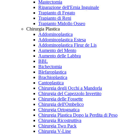
Mastectomia
Riparazione dell'Ernia Inguinale
Trapianto di Fegato
Trapianto di Reni
Trapianto Midollo Osseo
Chirurgia Plastica
Addominoplastica
Addominoplastica Estesa
Addominoplastica Fleur de Lis
Aumento del Mento
Aumento delle Labbra
BBL
Bichectomia
Blefaroplastica
Brachioplastica
Cantoplastica
Chirurgia degli Occhi a Mandorla
Chirurgia del Capezzolo Invertito
Chirurgia delle Fossette
Chirurgia dell'Ombelico
Chirurgia Ortognatica
Chirurgia Plastica Dopo la Perdita di Peso
Chirurgia Ricostruttiva
Chirurgia Two Pack
Chirurgia V-Line