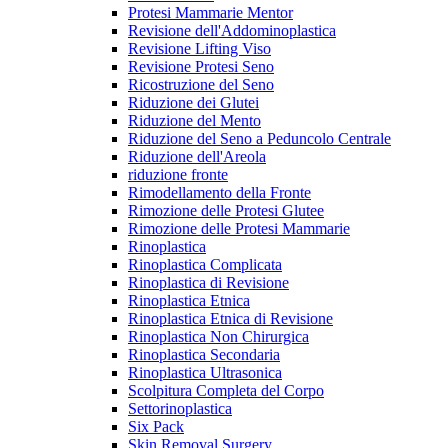
Protesi Mammarie Mentor
Revisione dell'Addominoplastica
Revisione Lifting Viso
Revisione Protesi Seno
Ricostruzione del Seno
Riduzione dei Glutei
Riduzione del Mento
Riduzione del Seno a Peduncolo Centrale
Riduzione dell'Areola
riduzione fronte
Rimodellamento della Fronte
Rimozione delle Protesi Glutee
Rimozione delle Protesi Mammarie
Rinoplastica
Rinoplastica Complicata
Rinoplastica di Revisione
Rinoplastica Etnica
Rinoplastica Etnica di Revisione
Rinoplastica Non Chirurgica
Rinoplastica Secondaria
Rinoplastica Ultrasonica
Scolpitura Completa del Corpo
Settorinoplastica
Six Pack
Skin Removal Surgery