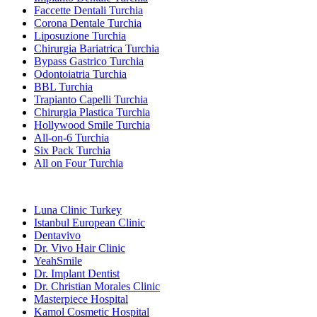
Faccette Dentali Turchia
Corona Dentale Turchia
Liposuzione Turchia
Chirurgia Bariatrica Turchia
Bypass Gastrico Turchia
Odontoiatria Turchia
BBL Turchia
Trapianto Capelli Turchia
Chirurgia Plastica Turchia
Hollywood Smile Turchia
All-on-6 Turchia
Six Pack Turchia
All on Four Turchia
Cliniche Popolari
Luna Clinic Turkey
Istanbul European Clinic
Dentavivo
Dr. Vivo Hair Clinic
YeahSmile
Dr. Implant Dentist
Dr. Christian Morales Clinic
Masterpiece Hospital
Kamol Cosmetic Hospital