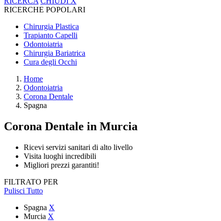
RICERCA
CHIUDI
X
RICERCHE POPOLARI
Chirurgia Plastica
Trapianto Capelli
Odontoiatria
Chirurgia Bariatrica
Cura degli Occhi
Home
Odontoiatria
Corona Dentale
Spagna
Corona Dentale
in Murcia
Ricevi servizi sanitari di alto livello
Visita luoghi incredibili
Migliori prezzi garantiti!
FILTRATO PER
Pulisci Tutto
Spagna
X
Murcia
X