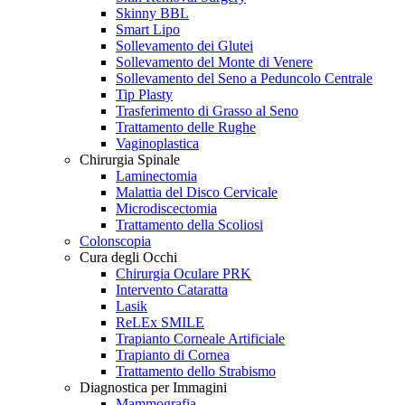
Skinny BBL
Smart Lipo
Sollevamento dei Glutei
Sollevamento del Monte di Venere
Sollevamento del Seno a Peduncolo Centrale
Tip Plasty
Trasferimento di Grasso al Seno
Trattamento delle Rughe
Vaginoplastica
Chirurgia Spinale
Laminectomia
Malattia del Disco Cervicale
Microdiscectomia
Trattamento della Scoliosi
Colonscopia
Cura degli Occhi
Chirurgia Oculare PRK
Intervento Cataratta
Lasik
ReLEx SMILE
Trapianto Corneale Artificiale
Trapianto di Cornea
Trattamento dello Strabismo
Diagnostica per Immagini
Mammografia