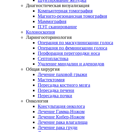
Шунтирование желудка
Диагностическая визуализация
Компьютерная томография
Магнито-резонансная томография
Маммография
ПЭТ сканирование
Колоноскопия
Ларингооторинология
Операция по маскулинизации голоса
Операция по феминизации голоса
Перфорация перегородки носа
Септопластика
Удаление миндалин и аденоидов
Общая хирургия
Лечение паховой грыжи
Мастектомия
Пересадка костного мозга
Пересадка печени
Пересадка почки
Онкология
Консультация онколога
Лечение Гамма-Ножом
Лечение Кибер-Ножом
Лечение рака влагалища
Лечение рака груди