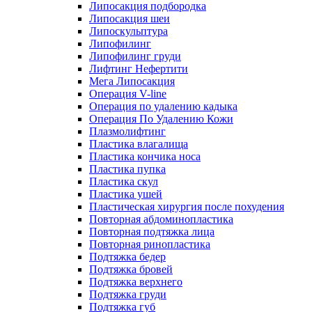
Липосакция подбородка
Липосакция шеи
Липоскульптура
Липофилинг
Липофилинг груди
Лифтинг Нефертити
Мега Липосакция
Операция V-line
Операция по удалению кадыка
Операция По Удалению Кожи
Плазмолифтинг
Пластика влагалища
Пластика кончика носа
Пластика пупка
Пластика скул
Пластика ушей
Пластическая хирургия после похудения
Повторная абдоминопластика
Повторная подтяжка лица
Повторная ринопластика
Подтяжка бедер
Подтяжка бровей
Подтяжка верхнего
Подтяжка груди
Подтяжка губ