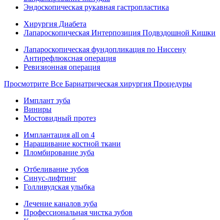
Эндоскопическая рукавная гастропластика
Хирургия Диабета
Лапароскопическая Интерпозиция Подвздошной Кишки
Лапароскопическая фундопликация по Ниссену
Антирефлюксная операция
Ревизионная операция
Просмотрите Все Бариатрическая хирургия Процедуры
Имплант зуба
Виниры
Мостовидный протез
Имплантация all on 4
Наращивание костной ткани
Пломбирование зуба
Отбеливание зубов
Синус-лифтинг
Голливудская улыбка
Лечение каналов зуба
Профессиональная чистка зубов