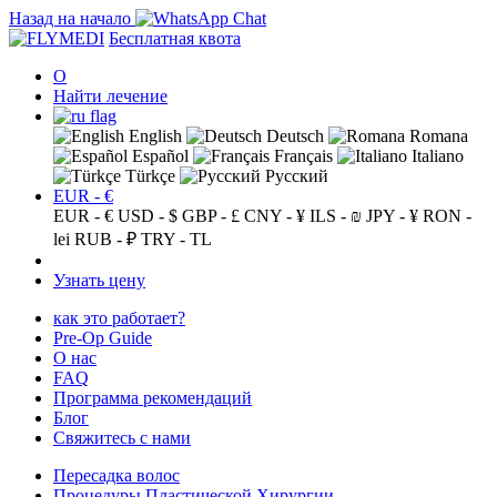
Назад на начало
Бесплатная квота
О
Найти лечение
English
Deutsch
Romana
Español
Français
Italiano
Türkçe
Русский
EUR - €
EUR - €
USD - $
GBP - £
CNY - ¥
ILS - ₪
JPY - ¥
RON -
lei
RUB - ₽
TRY - TL
Узнать цену
как это работает?
Pre-Op Guide
О нас
FAQ
Программа рекомендаций
Блог
Свяжитесь с нами
Пересадка волос
Процедуры Пластической Хирургии