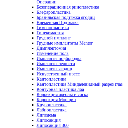
Операции
Безоперационная ринопластика
Блефаропластика
Бразильская подтяжка ягодиц
Временная Подтяжка
Гименопластика
Гинекомастия
Грудной имплант
Грудные имплантаты Mentor
Димплэктомия
Изменение пола
Импланты подбородка
Импланты челюсти
Импланты ягодиц
Искусственный пресс
Кантопластика
Кантопластика Миндалевидный разрез глаз
Контурная пластика лба
Коррекция ареолы и соска
Коррекция Морщин
Круропластика
Лабиопластика
Липедема
Липосакция
Липосакция 360