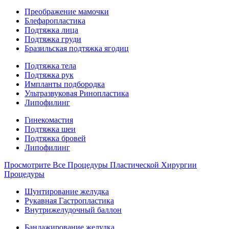
Преображение мамочки
Блефаропластика
Подтяжка лица
Подтяжка груди
Бразильская подтяжка ягодиц
Подтяжка тела
Подтяжка рук
Импланты подбородка
Ультразвуковая Ринопластика
Липофилинг
Гинекомастия
Подтяжка шеи
Подтяжка бровей
Липофилинг
Просмотрите Все Процедуры Пластической Хирургии
Процедуры
Шунтирование желудка
Рукавная Гастропластика
Внутрижелудочный баллон
Бандажирование желудка