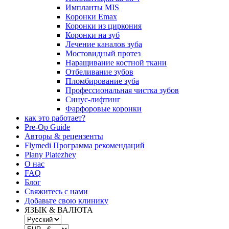
Импланты MIS
Коронки Emax
Коронки из циркония
Коронки на зуб
Лечение каналов зуба
Мостовидный протез
Наращивание костной ткани
Отбеливание зубов
Пломбирование зуба
Профессиональная чистка зубов
Синус-лифтинг
Фарфоровые коронки
как это работает?
Pre-Op Guide
Авторы & рецензенты
Flymedi Программа рекомендаций
Plany Platezhey
О нас
FAQ
Блог
Свяжитесь с нами
Добавьте свою клинику
ЯЗЫК & ВАЛЮТА