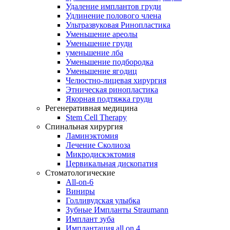
Удаление имплантов груди
Удлинение полового члена
Ультразвуковая Ринопластика
Уменьшение ареолы
Уменьшение груди
уменьшение лба
Уменьшение подбородка
Уменьшение ягодиц
Челюстно-лицевая хирургия
Этническая ринопластика
Якорная подтяжка груди
Регенеративная медицина
Stem Cell Therapy
Спинальная хирургия
Ламинэктомия
Лечение Сколиоза
Микродискэктомия
Цервикальная дископатия
Стоматологические
All-on-6
Виниры
Голливудская улыбка
Зубные Импланты Straumann
Имплант зуба
Имплантация all on 4