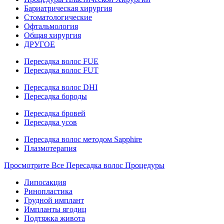
Бариатрическая хирургия
Стоматологические
Офтальмология
Общая хирургия
ДРУГОЕ
Пересадка волос FUE
Пересадка волос FUT
Пересадка волос DHI
Пересадка бороды
Пересадка бровей
Пересадка усов
Пересадка волос методом Sapphire
Плазмотерапия
Просмотрите Все Пересадка волос Процедуры
Липосакция
Ринопластика
Грудной имплант
Импланты ягодиц
Подтяжка живота