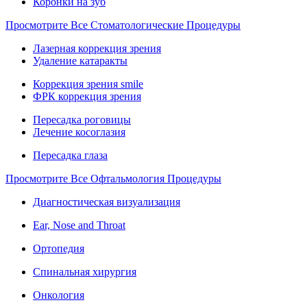
Коронки на зуб
Просмотрите Все Стоматологические Процедуры
Лазерная коррекция зрения
Удаление катаракты
Коррекция зрения smile
ФРК коррекция зрения
Пересадка роговицы
Лечение косоглазия
Пересадка глаза
Просмотрите Все Офтальмология Процедуры
Диагностическая визуализация
Ear, Nose and Throat
Ортопедия
Спинальная хирургия
Онкология