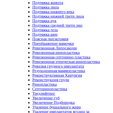
Подтяжка живота
Подтяжка лица
Подтяжка нижнего века
Подтяжка нижней трети лица
Подтяжка рук
Подтяжка средней трети лиц
Подтяжка тела
Подтяжка шеи
Поясная липэктомия
Преображение мамочки
Ревизионная Липосакция
Ревизионная ринопластика
Ревизионная септорино пластика
Ревизионная этническая ринопластика
Ревизия грудного имплантата
Редукционная маммопластика
Реконструктивная Хирургия
Реконструкция груди
Ринопластика
Септоринопластика
Тредлифтинг
Увеличение губ
Увеличение Подбородка
Удаление буккального жира
Удаление имплантатов ягодиц за