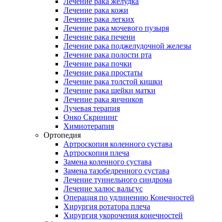
Лечение рака желудка
Лечение рака кожи
Лечение рака легких
Лечение рака мочевого пузыря
Лечение рака печени
Лечение рака поджелудочной железы
Лечение рака полости рта
Лечение рака почки
Лечение рака простаты
Лечение рака толстой кишки
Лечение рака шейки матки
Лечение рака яичников
Лучевая терапия
Онко Скрининг
Химиотерапия
Ортопедия
Артроскопия коленного сустава
Артроскопия плеча
Замена коленного сустава
Замена тазобедренного сустава
Лечение туннельного синдрома
Лечение халюс вальгус
Операция по удлинению Конечностей
Хирургия ротатора плеча
Хирургия укорочения конечностей