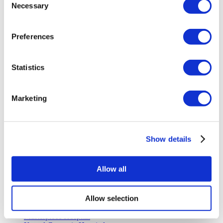
Имплант зуба Турция
Necessary
Selection
Виниры Турция
Коронки на зуб Турция
Липосакция Турция
Preferences
Бариатрическая хирургия Турция
Шунтирование желудка Турция
Стоматологические Турция
Бразильская подтяжка ягодиц Турция
Statistics
Пересадка волос Турция
Процедуры Пластической Хирургии Турция
Голливудская улыбка Турция
Marketing
All-on-6 Турция
Искусственный пресс Турция
Имплантация all on 4 Турция
Популярные клиники
Show details
Клиника Luna
Istanbul European Clinic
Allow all
Dentavivo
Dr. Vivo Hair Clinic
YeahSmile
Allow selection
Dr. Implant Dentist
Dr. Christian Morales Clinic
Masterpiece Hospital