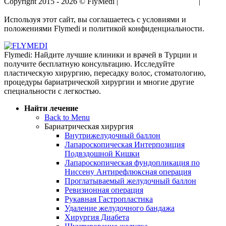
Copyright 2015 - 2026 © FlyMedi |
Условия и Положения
|
Политика Конфиденциальности
Используя этот сайт, вы соглашаетесь с условиями и
положениями Flymedi и политикой конфиденциальности.
Flymedi: Найдите лучшие клиники и врачей в Турции и
получите бесплатную консультацию. Исследуйте
пластическую хирургию, пересадку волос, стоматологию,
процедуры бариатрической хирургии и многие другие
специальности с легкостью.
Найти лечение
Back to Menu
Бариатрическая хирургия
Внутрижелудочный баллон
Лапароскопическая Интерпозиция
Подвздошной Кишки
Лапароскопическая фундопликация по
Ниссену Антирефлюксная операция
Проглатываемый желудочный баллон
Ревизионная операция
Рукавная Гастропластика
Удаление желудочного бандажа
Хирургия Диабета