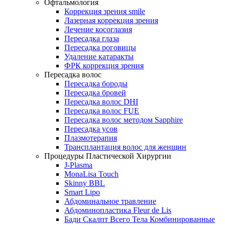
Офтальмология
Коррекция зрения smile
Лазерная коррекция зрения
Лечение косоглазия
Пересадка глаза
Пересадка роговицы
Удаление катаракты
ФРК коррекция зрения
Пересадка волос
Пересадка бороды
Пересадка бровей
Пересадка волос DHI
Пересадка волос FUE
Пересадка волос методом Sapphire
Пересадка усов
Плазмотерапия
Трансплантация волос для женщин
Процедуры Пластической Хирургии
J-Plasma
MonaLisa Touch
Skinny BBL
Smart Lipo
Абдоминальное травление
Абдоминопластика Fleur de Lis
Бади Скалпт Всего Тела Комбинированные