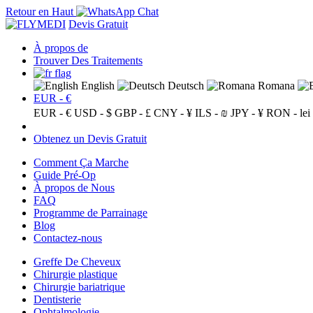
Retour en Haut
Devis Gratuit
À propos de
Trouver Des Traitements
English
Deutsch
Romana
EUR - €
EUR - €
USD - $
GBP - £
CNY - ¥
ILS - ₪
JPY - ¥
RON - lei
Obtenez un Devis Gratuit
Comment Ça Marche
Guide Pré-Op
À propos de Nous
FAQ
Programme de Parrainage
Blog
Contactez-nous
Greffe De Cheveux
Chirurgie plastique
Chirurgie bariatrique
Dentisterie
Ophtalmologie