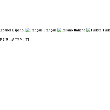
Español
Français
Italiano
Türk
RUB - ₽
TRY - TL