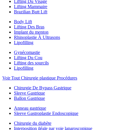
Lifting Du Visage
Lifting Mammaire
Brazilian Butt Lift
Body Lift
Lifting Des Bras
Implant du menton
Rhinoplastie À Ultrasons
Lipofilling
Gynécomastie
Lifting Du Cou
Lifting des sourcils
Lipofilling
Voir Tout Chirurgie plastique Procédures
Chirurgie De Bypass Gastrique
Sleeve Gastrique
Ballon Gastrique
Anneau gastrique
Sleeve Gastroplastie Endoscopique
Chirurgie du diabète
Interposition iléale par voie laparoscopique