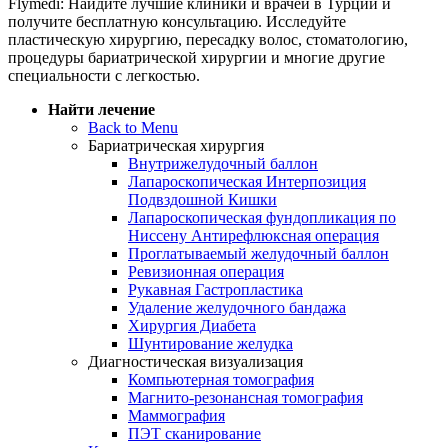
Flymedi: Найдите лучшие клиники и врачей в Турции и
получите бесплатную консультацию. Исследуйте
пластическую хирургию, пересадку волос, стоматологию,
процедуры бариатрической хирургии и многие другие
специальности с легкостью.
Найти лечение
Back to Menu
Бариатрическая хирургия
Внутрижелудочный баллон
Лапароскопическая Интерпозиция
Подвздошной Кишки
Лапароскопическая фундопликация по
Ниссену Антирефлюксная операция
Проглатываемый желудочный баллон
Ревизионная операция
Рукавная Гастропластика
Удаление желудочного бандажа
Хирургия Диабета
Шунтирование желудка
Диагностическая визуализация
Компьютерная томография
Магнито-резонансная томография
Маммография
ПЭТ сканирование