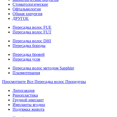
Стоматологические
Офтальмология
Общая хирургия
ДРУГОЕ
Пересадка волос FUE
Пересадка волос FUT
Пересадка волос DHI
Пересадка бороды
Пересадка бровей
Пересадка усов
Пересадка волос методом Sapphire
Плазмотерапия
Просмотрите Все Пересадка волос Процедуры
Липосакция
Ринопластика
Грудной имплант
Импланты ягодиц
Подтяжка живота