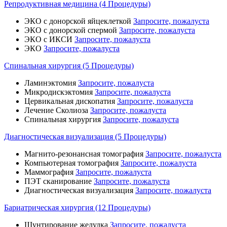
Репродуктивная медицина (4 Процедуры)
ЭКО с донорской яйцеклеткой
Запросите, пожалуста
ЭКО с донорской спермой
Запросите, пожалуста
ЭКО с ИКСИ
Запросите, пожалуста
ЭКО
Запросите, пожалуста
Спинальная хирургия (5 Процедуры)
Ламинэктомия
Запросите, пожалуста
Микродискэктомия
Запросите, пожалуста
Цервикальная дископатия
Запросите, пожалуста
Лечение Сколиоза
Запросите, пожалуста
Спинальная хирургия
Запросите, пожалуста
Диагностическая визуализация (5 Процедуры)
Магнито-резонансная томография
Запросите, пожалуста
Компьютерная томография
Запросите, пожалуста
Маммография
Запросите, пожалуста
ПЭТ сканирование
Запросите, пожалуста
Диагностическая визуализация
Запросите, пожалуста
Бариатрическая хирургия (12 Процедуры)
Шунтирование желудка
Запросите, пожалуста