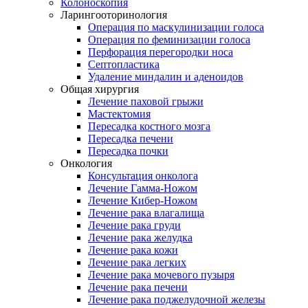
Колоноскопия
Ларингооторинология
Операция по маскулинизации голоса
Операция по феминизации голоса
Перфорация перегородки носа
Септопластика
Удаление миндалин и аденоидов
Общая хирургия
Лечение паховой грыжи
Мастектомия
Пересадка костного мозга
Пересадка печени
Пересадка почки
Онкология
Консультация онколога
Лечение Гамма-Ножом
Лечение Кибер-Ножом
Лечение рака влагалища
Лечение рака груди
Лечение рака желудка
Лечение рака кожи
Лечение рака легких
Лечение рака мочевого пузыря
Лечение рака печени
Лечение рака поджелудочной железы