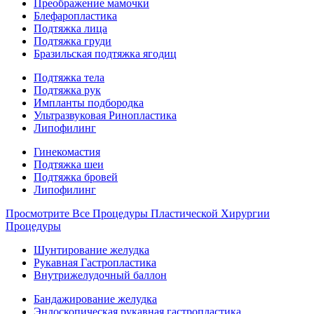
Преображение мамочки
Блефаропластика
Подтяжка лица
Подтяжка груди
Бразильская подтяжка ягодиц
Подтяжка тела
Подтяжка рук
Импланты подбородка
Ультразвуковая Ринопластика
Липофилинг
Гинекомастия
Подтяжка шеи
Подтяжка бровей
Липофилинг
Просмотрите Все Процедуры Пластической Хирургии
Процедуры
Шунтирование желудка
Рукавная Гастропластика
Внутрижелудочный баллон
Бандажирование желудка
Эндоскопическая рукавная гастропластика