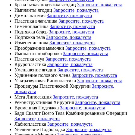
Бразильская подтяжка ягодиц
Запросите, пожалуста
Импланты ягодиц
Запросите, пожалуста
Димплэктомия
Запросите, пожалуста
Пластика влагалища
Запросите, пожалуста
Гименопластика
Запросите, пожалуста
Подтяжка бедер
Запросите, пожалуста
Подтяжка тела
Запросите, пожалуста
Изменение пола
Запросите, пожалуста
Преображение мамочки
Запросите, пожалуста
Импланты подбородка
Запросите, пожалуста
Пластика скул
Запросите, пожалуста
Круропластика
Запросите, пожалуста
Уменьшение ягодиц
Запросите, пожалуста
Удлинение полового члена
Запросите, пожалуста
Ультразвуковая Ринопластика
Запросите, пожалуста
Процедуры Пластической Хирургии
Запросите,
пожалуста
Мега Липосакция
Запросите, пожалуста
Реконструктивная Хирургия
Запросите, пожалуста
Временная Подтяжка
Запросите, пожалуста
Бади Скалпт Всего Тела Комбинированные Операции
Запросите, пожалуста
Лабиопластика
Запросите, пожалуста
Увеличение Подбородка
Запросите, пожалуста
Коррекция Морщин
Запросите, пожалуста