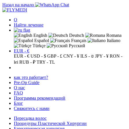
Назад на начало
О
Найти лечение
English
Deutsch
Romana
Español
Français
Italiano
Türkçe
Русский
EUR - €
EUR - €
USD - $
GBP - £
CNY - ¥
ILS - ₪
JPY - ¥
RON -
lei
RUB - ₽
TRY - TL
как это работает?
Pre-Op Guide
О нас
FAQ
Программа рекомендаций
Блог
Свяжитесь с нами
Пересадка волос
Процедуры Пластической Хирургии
Бариатрическая хирургия