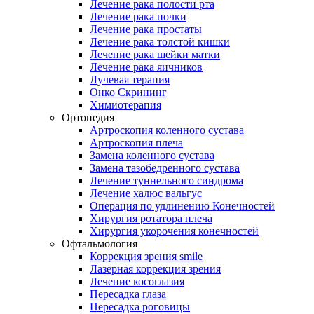
Лечение рака полости рта
Лечение рака почки
Лечение рака простаты
Лечение рака толстой кишки
Лечение рака шейки матки
Лечение рака яичников
Лучевая терапия
Онко Скрининг
Химиотерапия
Ортопедия
Артроскопия коленного сустава
Артроскопия плеча
Замена коленного сустава
Замена тазобедренного сустава
Лечение туннельного синдрома
Лечение халюс вальгус
Операция по удлинению Конечностей
Хирургия ротатора плеча
Хирургия укорочения конечностей
Офтальмология
Коррекция зрения smile
Лазерная коррекция зрения
Лечение косоглазия
Пересадка глаза
Пересадка роговицы