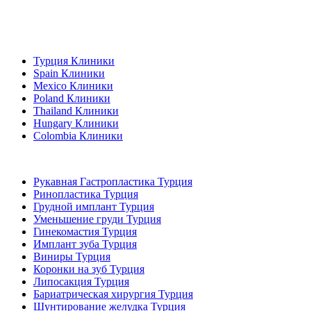
Популярные направления
Турция Клиники
Spain Клиники
Mexico Клиники
Poland Клиники
Thailand Клиники
Hungary Клиники
Colombia Клиники
Популярные виды лечения в Турция
Рукавная Гастропластика Турция
Ринопластика Турция
Грудной имплант Турция
Уменьшение груди Турция
Гинекомастия Турция
Имплант зуба Турция
Виниры Турция
Коронки на зуб Турция
Липосакция Турция
Бариатрическая хирургия Турция
Шунтирование желудка Турция