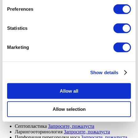
Butt Lift
Запросите, пожалуста
Extended Tummy Tuck
Запросите, пожалуста
Preferences
Cinderella Face Lift
Запросите, пожалуста
Mons Pubis Lift
Запросите, пожалуста
Уменьшение ареолы
Запросите, пожалуста
Statistics
Липедема
Запросите, пожалуста
Ревизионная септорино пластика
Запросите, пожалуста
Пересадка волос (9 Процедуры)
Marketing
Пересадка волос
Запросите, пожалуста
Пересадка бровей
Запросите, пожалуста
Пересадка бороды
Запросите, пожалуста
Пересадка усов
Запросите, пожалуста
Show details
Пересадка волос FUE
Запросите, пожалуста
Пересадка волос DHI
Запросите, пожалуста
Плазмотерапия
Запросите, пожалуста
Allow all
Пересадка волос методом Sapphire
Запросите, пожалуста
Трансплантация волос для женщин
Запросите,
пожалуста
Allow selection
Ларингооторинология (4 Процедуры)
Септопластика
Запросите, пожалуста
Ларингооторинология
Запросите, пожалуста
Перфорация перегородки носа
Запросите, пожалуста