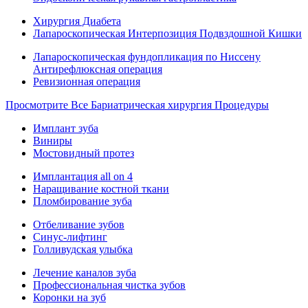
Хирургия Диабета
Лапароскопическая Интерпозиция Подвздошной Кишки
Лапароскопическая фундопликация по Ниссену
Антирефлюксная операция
Ревизионная операция
Просмотрите Все Бариатрическая хирургия Процедуры
Имплант зуба
Виниры
Мостовидный протез
Имплантация all on 4
Наращивание костной ткани
Пломбирование зуба
Отбеливание зубов
Синус-лифтинг
Голливудская улыбка
Лечение каналов зуба
Профессиональная чистка зубов
Коронки на зуб