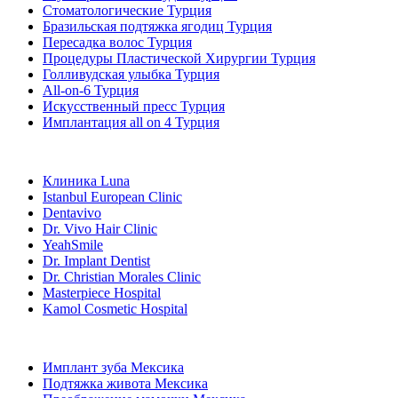
Стоматологические Турция
Бразильская подтяжка ягодиц Турция
Пересадка волос Турция
Процедуры Пластической Хирургии Турция
Голливудская улыбка Турция
All-on-6 Турция
Искусственный пресс Турция
Имплантация all on 4 Турция
Популярные клиники
Клиника Luna
Istanbul European Clinic
Dentavivo
Dr. Vivo Hair Clinic
YeahSmile
Dr. Implant Dentist
Dr. Christian Morales Clinic
Masterpiece Hospital
Kamol Cosmetic Hospital
Популярные виды лечения в Мексика
Имплант зуба Мексика
Подтяжка живота Мексика