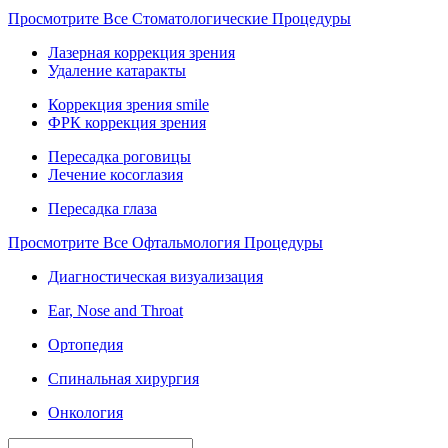
Просмотрите Все Стоматологические Процедуры
Лазерная коррекция зрения
Удаление катаракты
Коррекция зрения smile
ФРК коррекция зрения
Пересадка роговицы
Лечение косоглазия
Пересадка глаза
Просмотрите Все Офтальмология Процедуры
Диагностическая визуализация
Ear, Nose and Throat
Ортопедия
Спинальная хирургия
Онкология