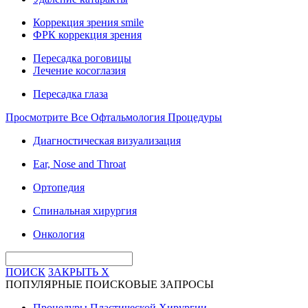
Коррекция зрения smile
ФРК коррекция зрения
Пересадка роговицы
Лечение косоглазия
Пересадка глаза
Просмотрите Все Офтальмология Процедуры
Диагностическая визуализация
Ear, Nose and Throat
Ортопедия
Спинальная хирургия
Онкология
ПОИСК
ЗАКРЫТЬ
X
ПОПУЛЯРНЫЕ ПОИСКОВЫЕ ЗАПРОСЫ
Процедуры Пластической Хирургии