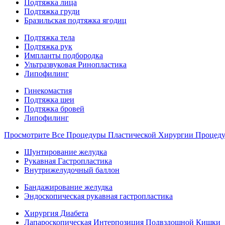
Подтяжка лица
Подтяжка груди
Бразильская подтяжка ягодиц
Подтяжка тела
Подтяжка рук
Импланты подбородка
Ультразвуковая Ринопластика
Липофилинг
Гинекомастия
Подтяжка шеи
Подтяжка бровей
Липофилинг
Просмотрите Все Процедуры Пластической Хирургии Процед
Шунтирование желудка
Рукавная Гастропластика
Внутрижелудочный баллон
Бандажирование желудка
Эндоскопическая рукавная гастропластика
Хирургия Диабета
Лапароскопическая Интерпозиция Подвздошной Кишки