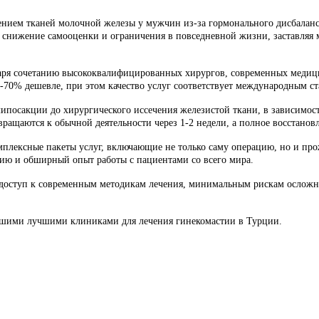
ением тканей молочной железы у мужчин из-за гормонального дисбаланс
снижение самооценки и ограничения в повседневной жизни, заставляя м
даря сочетанию высококвалифицированных хирургов, современных медици
70% дешевле, при этом качество услуг соответствует международным ст
ипосакции до хирургического иссечения железистой ткани, в зависимост
ращаются к обычной деятельности через 1-2 недели, а полное восстановле
мплексные пакеты услуг, включающие не только саму операцию, но и п
ю и обширный опыт работы с пациентами со всего мира.
доступ к современным методикам лечения, минимальным рискам осложнен
нашими лучшими клиниками для лечения гинекомастии в Турции.