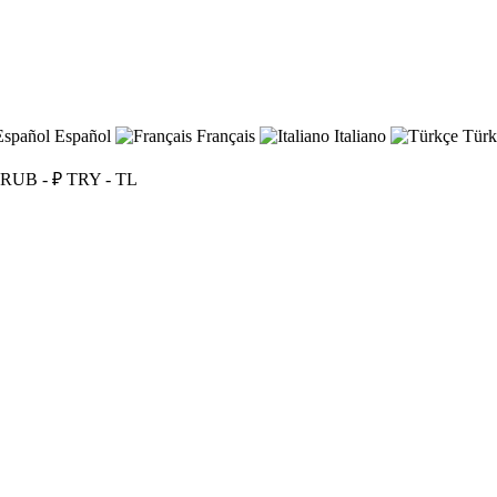
Español
Français
Italiano
Türk
RUB - ₽
TRY - TL