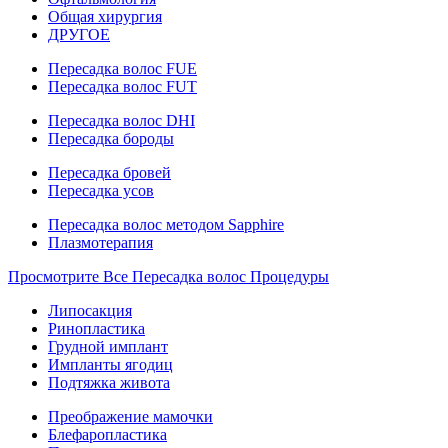
Общая хирургия
ДРУГОЕ
Пересадка волос FUE
Пересадка волос FUT
Пересадка волос DHI
Пересадка бороды
Пересадка бровей
Пересадка усов
Пересадка волос методом Sapphire
Плазмотерапия
Просмотрите Все Пересадка волос Процедуры
Липосакция
Ринопластика
Грудной имплант
Импланты ягодиц
Подтяжка живота
Преображение мамочки
Блефаропластика