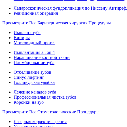
Лапароскопическая фундопликация по Ниссену Антиреф
Ревизионная операция
Просмотрите Все Бариатрическая хирургия Процедуры
Имплант зуба
Виниры
Мостовидный протез
Имплантация all on 4
Наращивание костной ткани
Пломбирование зуба
Отбеливание зубов
Синус-лифтинг
Голливудская улыбка
Лечение каналов зуба
Профессиональная чистка зубов
Коронки на зуб
Просмотрите Все Стоматологические Процедуры
Лазерная коррекция зрения
Удаление катаракты