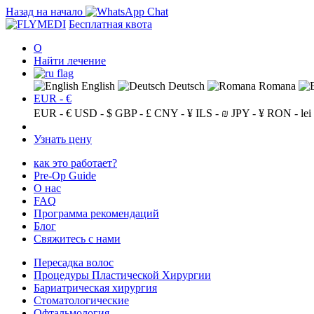
Назад на начало
Бесплатная квота
О
Найти лечение
English
Deutsch
Romana
EUR - €
EUR - €
USD - $
GBP - £
CNY - ¥
ILS - ₪
JPY - ¥
RON - lei
Узнать цену
как это работает?
Pre-Op Guide
О нас
FAQ
Программа рекомендаций
Блог
Свяжитесь с нами
Пересадка волос
Процедуры Пластической Хирургии
Бариатрическая хирургия
Стоматологические
Офтальмология