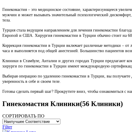
Гинекомастия – это медицинское состояние, характеризующееся увелич
мужчин и может вызывать значительный психологический дискомфорт, 
тела.
Турция стала ведущим направлением для лечения гинекомастии благо
Европой и США. Хирургия гинекомастии в Турции обычно стоит на 60-
Коррекция гинекомастии в Турции включает различные методики – от л
часа и выполняется под общей анестезией. Большинство пациентов возв
Клиники в Стамбуле, Анталии и других городах Турции предлагают ко
хирурги по гинекомастии в Турции имеют международную сертификаци
Выбирая операцию по удалению гинекомастии в Турции, вы получаете 
уверенность в себе и своем теле.
Готовы сделать первый шаг? Прокрутите вниз, чтобы ознакомиться с 
Гинекомастия Клиники
(56 Клиники)
СОРТИРОВАТЬ ПО
Filter