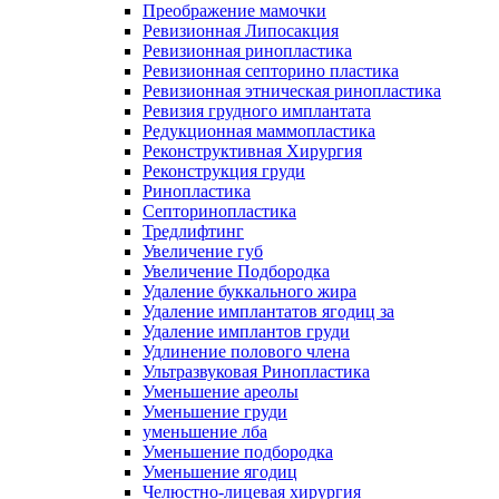
Преображение мамочки
Ревизионная Липосакция
Ревизионная ринопластика
Ревизионная септорино пластика
Ревизионная этническая ринопластика
Ревизия грудного имплантата
Редукционная маммопластика
Реконструктивная Хирургия
Реконструкция груди
Ринопластика
Септоринопластика
Тредлифтинг
Увеличение губ
Увеличение Подбородка
Удаление буккального жира
Удаление имплантатов ягодиц за
Удаление имплантов груди
Удлинение полового члена
Ультразвуковая Ринопластика
Уменьшение ареолы
Уменьшение груди
уменьшение лба
Уменьшение подбородка
Уменьшение ягодиц
Челюстно-лицевая хирургия