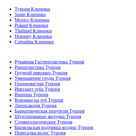
Турция Клиники
Spain Клиники
Mexico Клиники
Poland Клиники
Thailand Клиники
Hungary Клиники
Colombia Клиники
Популярные виды лечения в Турция
Рукавная Гастропластика Турция
Ринопластика Турция
Грудной имплант Турция
Уменьшение груди Турция
Гинекомастия Турция
Имплант зуба Турция
Виниры Турция
Коронки на зуб Турция
Липосакция Турция
Бариатрическая хирургия Турция
Шунтирование желудка Турция
Стоматологические Турция
Бразильская подтяжка ягодиц Турция
Пересадка волос Турция