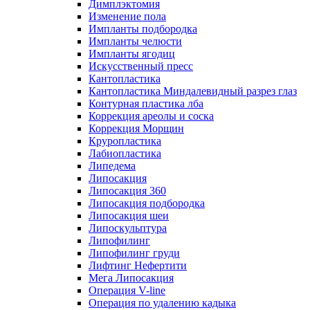
Димплэктомия
Изменение пола
Импланты подбородка
Импланты челюсти
Импланты ягодиц
Искусственный пресс
Кантопластика
Кантопластика Миндалевидный разрез глаз
Контурная пластика лба
Коррекция ареолы и соска
Коррекция Морщин
Круропластика
Лабиопластика
Липедема
Липосакция
Липосакция 360
Липосакция подбородка
Липосакция шеи
Липоскульптура
Липофилинг
Липофилинг груди
Лифтинг Нефертити
Мега Липосакция
Операция V-line
Операция по удалению кадыка