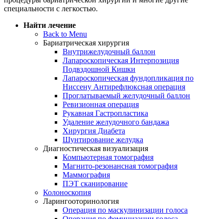
специальности с легкостью.
Найти лечение
Back to Menu
Бариатрическая хирургия
Внутрижелудочный баллон
Лапароскопическая Интерпозиция
Подвздошной Кишки
Лапароскопическая фундопликация по
Ниссену Антирефлюксная операция
Проглатываемый желудочный баллон
Ревизионная операция
Рукавная Гастропластика
Удаление желудочного бандажа
Хирургия Диабета
Шунтирование желудка
Диагностическая визуализация
Компьютерная томография
Магнито-резонансная томография
Маммография
ПЭТ сканирование
Колоноскопия
Ларингооторинология
Операция по маскулинизации голоса
Операция по феминизации голоса