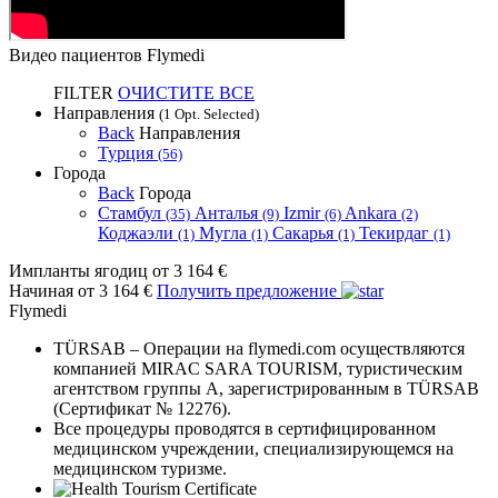
Видео пациентов Flymedi
FILTER
ОЧИСТИТЕ ВСЕ
Направления
(1 Opt. Selected)
Back
Направления
Турция
(56)
Города
Back
Города
Стамбул
Анталья
Izmir
Ankara
(35)
(9)
(6)
(2)
Коджаэли
Мугла
Сакарья
Текирдаг
(1)
(1)
(1)
(1)
Импланты ягодиц
от 3 164 €
Начиная от 3 164 €
Получить предложение
Flymedi
TÜRSAB – Операции на flymedi.com осуществляются
компанией MIRAC SARA TOURISM, туристическим
агентством группы A, зарегистрированным в TÜRSAB
(Сертификат № 12276).
Все процедуры проводятся в сертифицированном
медицинском учреждении, специализирующемся на
медицинском туризме.