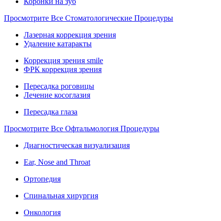
Коронки на зуб
Просмотрите Все Стоматологические Процедуры
Лазерная коррекция зрения
Удаление катаракты
Коррекция зрения smile
ФРК коррекция зрения
Пересадка роговицы
Лечение косоглазия
Пересадка глаза
Просмотрите Все Офтальмология Процедуры
Диагностическая визуализация
Ear, Nose and Throat
Ортопедия
Спинальная хирургия
Онкология