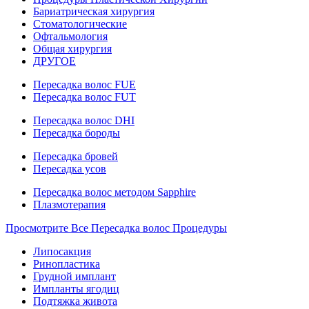
Бариатрическая хирургия
Стоматологические
Офтальмология
Общая хирургия
ДРУГОЕ
Пересадка волос FUE
Пересадка волос FUT
Пересадка волос DHI
Пересадка бороды
Пересадка бровей
Пересадка усов
Пересадка волос методом Sapphire
Плазмотерапия
Просмотрите Все Пересадка волос Процедуры
Липосакция
Ринопластика
Грудной имплант
Импланты ягодиц
Подтяжка живота