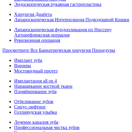
Эндоскопическая рукавная гастропластика
Хирургия Диабета
Лапароскопическая Интерпозиция Подвздошной Кишки
Лапароскопическая фундопликация по Ниссену
Антирефлюксная операция
Ревизионная операция
Просмотрите Все Бариатрическая хирургия Процедуры
Имплант зуба
Виниры
Мостовидный протез
Имплантация all on 4
Наращивание костной ткани
Пломбирование зуба
Отбеливание зубов
Синус-лифтинг
Голливудская улыбка
Лечение каналов зуба
Профессиональная чистка зубов