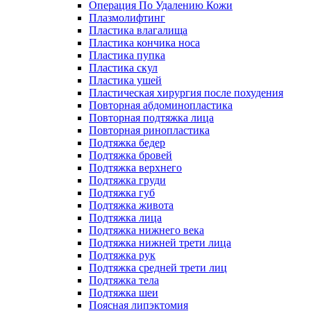
Операция По Удалению Кожи
Плазмолифтинг
Пластика влагалища
Пластика кончика носа
Пластика пупка
Пластика скул
Пластика ушей
Пластическая хирургия после похудения
Повторная абдоминопластика
Повторная подтяжка лица
Повторная ринопластика
Подтяжка бедер
Подтяжка бровей
Подтяжка верхнего
Подтяжка груди
Подтяжка губ
Подтяжка живота
Подтяжка лица
Подтяжка нижнего века
Подтяжка нижней трети лица
Подтяжка рук
Подтяжка средней трети лиц
Подтяжка тела
Подтяжка шеи
Поясная липэктомия