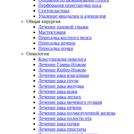
Перфорация перегородки носа
Септопластика
Удаление миндалин и аденоидов
Общая хирургия
Лечение паховой грыжи
Мастектомия
Пересадка костного мозга
Пересадка печени
Пересадка почки
Онкология
Консультация онколога
Лечение Гамма-Ножом
Лечение Кибер-Ножом
Лечение рака влагалища
Лечение рака груди
Лечение рака желудка
Лечение рака кожи
Лечение рака легких
Лечение рака мочевого пузыря
Лечение рака печени
Лечение рака поджелудочной железы
Лечение рака полости рта
Лечение рака почки
Лечение рака простаты