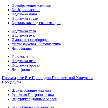
Преображение мамочки
Блефаропластика
Подтяжка лица
Подтяжка груди
Бразильская подтяжка ягодиц
Подтяжка тела
Подтяжка рук
Импланты подбородка
Ультразвуковая Ринопластика
Липофилинг
Гинекомастия
Подтяжка шеи
Подтяжка бровей
Липофилинг
Просмотрите Все Процедуры Пластической Хирургии
Процедуры
Шунтирование желудка
Рукавная Гастропластика
Внутрижелудочный баллон
Бандажирование желудка