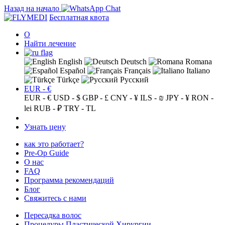
Назад на начало
Бесплатная квота
О
Найти лечение
English
Deutsch
Romana
Español
Français
Italiano
Türkçe
Русский
EUR - €
EUR - €
USD - $
GBP - £
CNY - ¥
ILS - ₪
JPY - ¥
RON -
lei
RUB - ₽
TRY - TL
Узнать цену
как это работает?
Pre-Op Guide
О нас
FAQ
Программа рекомендаций
Блог
Свяжитесь с нами
Пересадка волос
Процедуры Пластической Хирургии