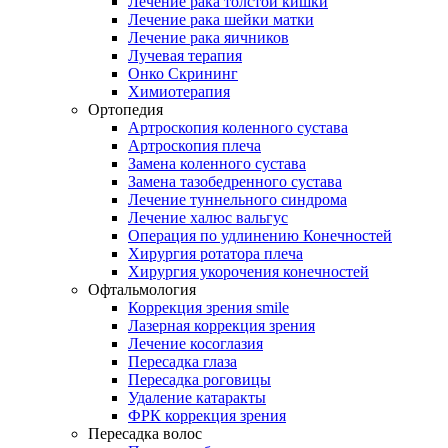
Лечение рака толстой кишки
Лечение рака шейки матки
Лечение рака яичников
Лучевая терапия
Онко Скрининг
Химиотерапия
Ортопедия
Артроскопия коленного сустава
Артроскопия плеча
Замена коленного сустава
Замена тазобедренного сустава
Лечение туннельного синдрома
Лечение халюс вальгус
Операция по удлинению Конечностей
Хирургия ротатора плеча
Хирургия укорочения конечностей
Офтальмология
Коррекция зрения smile
Лазерная коррекция зрения
Лечение косоглазия
Пересадка глаза
Пересадка роговицы
Удаление катаракты
ФРК коррекция зрения
Пересадка волос