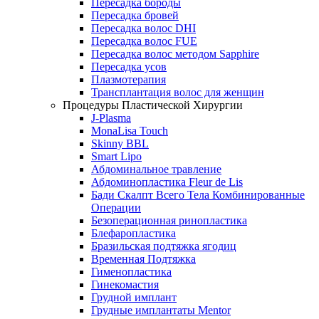
Пересадка бороды
Пересадка бровей
Пересадка волос DHI
Пересадка волос FUE
Пересадка волос методом Sapphire
Пересадка усов
Плазмотерапия
Трансплантация волос для женщин
Процедуры Пластической Хирургии
J-Plasma
MonaLisa Touch
Skinny BBL
Smart Lipo
Абдоминальное травление
Абдоминопластика Fleur de Lis
Бади Скалпт Всего Тела Комбинированные
Операции
Безоперационная ринопластика
Блефаропластика
Бразильская подтяжка ягодиц
Временная Подтяжка
Гименопластика
Гинекомастия
Грудной имплант
Грудные имплантаты Mentor