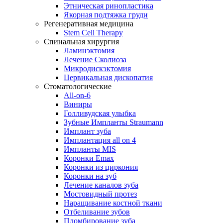
Этническая ринопластика
Якорная подтяжка груди
Регенеративная медицина
Stem Cell Therapy
Спинальная хирургия
Ламинэктомия
Лечение Сколиоза
Микродискэктомия
Цервикальная дископатия
Стоматологические
All-on-6
Виниры
Голливудская улыбка
Зубные Импланты Straumann
Имплант зуба
Имплантация all on 4
Импланты MIS
Коронки Emax
Коронки из циркония
Коронки на зуб
Лечение каналов зуба
Мостовидный протез
Наращивание костной ткани
Отбеливание зубов
Пломбирование зуба