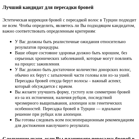
Лучший кандидат для пересадки бровей
Эстетическая коррекция бровей с пересадкой волос в Турции подходит
не всем. Чтобы определить, являетесь ли Вы подходящим кандидатом,
важно соответствовать определенным критериям:
У Вас должны быть реалистичные ожидания относительно
результатов процедуры.
Ваше общее состояние здоровья должно быть хорошим, без
серьезных хронических заболеваний, которые могут повлиять
на процесс заживления.
У Вас должно быть достаточное количество донорских волос,
обычно их берут с затылочной части головы или из-за ушей.
Пересадка бровей откуда берут волосы – важный аспект,
который обсуждается с врачом.
Вы желаете улучшить форму, густоту или симметрию бровей
из-за их истончения, наличия рубцов, последствий
чрезмерного выщипывания, алопеции или генетических
особенностей. Пересадка бровей в Турции — идеальное
решение при рубцах или алопеции.
Вы готовы следовать всем послеоперационным рекомендациям
для достижения наилучшего результата.
Следующие шаги, если Вы планируете пересадку бровей в