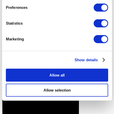
Preferences
Statistics
Marketing
История пациента
Show details
Allow all
Allow selection