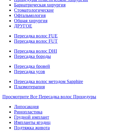
Бариатрическая хирургия
Стоматологические
Офтальмология
Общая хирургия
ДРУГОЕ
Пересадка волос FUE
Пересадка волос FUT
Пересадка волос DHI
Пересадка бороды
Пересадка бровей
Пересадка усов
Пересадка волос методом Sapphire
Плазмотерапия
Просмотрите Все Пересадка волос Процедуры
Липосакция
Ринопластика
Грудной имплант
Импланты ягодиц
Подтяжка живота