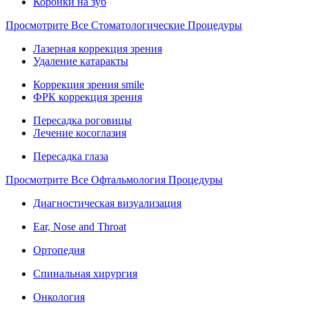
Коронки на зуб
Просмотрите Все Стоматологические Процедуры
Лазерная коррекция зрения
Удаление катаракты
Коррекция зрения smile
ФРК коррекция зрения
Пересадка роговицы
Лечение косоглазия
Пересадка глаза
Просмотрите Все Офтальмология Процедуры
Диагностическая визуализация
Ear, Nose and Throat
Ортопедия
Спинальная хирургия
Онкология