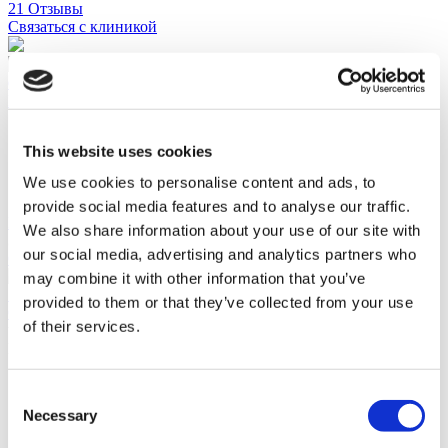
21 Отзывы
Связаться с клиникой
Стамбул, Турция
Госпиталь Acibadem Maslak
90% рекомендуют
This website uses cookies
Аккредитация ISO 9001:2008 и JCI
Имеет сертификат LEED GOLD
We use cookies to personalise content and ads, to
231 палата
provide social media features and to analyse our traffic.
Посмотреть клинику
We also share information about your use of our site with
Запросите, пожалуста
our social media, advertising and analytics partners who
Связаться с клиникой
(9.6)
may combine it with other information that you’ve
18 Отзывы
provided to them or that they’ve collected from your use
Связаться с клиникой
of their services.
You’ve viewed 10 of 52 клиники
ПОКАЗАТЬ БОЛЬШЕ КЛИНИК
Consent
Necessary
Selection