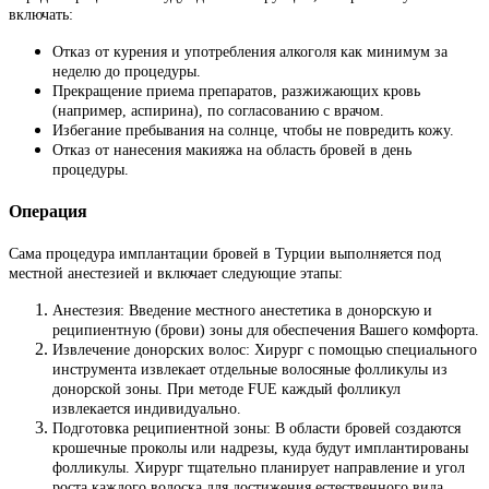
включать:
Отказ от курения и употребления алкоголя как минимум за
неделю до процедуры.
Прекращение приема препаратов, разжижающих кровь
(например, аспирина), по согласованию с врачом.
Избегание пребывания на солнце, чтобы не повредить кожу.
Отказ от нанесения макияжа на область бровей в день
процедуры.
Операция
Сама процедура имплантации бровей в Турции выполняется под
местной анестезией и включает следующие этапы:
Анестезия: Введение местного анестетика в донорскую и
реципиентную (брови) зоны для обеспечения Вашего комфорта.
Извлечение донорских волос: Хирург с помощью специального
инструмента извлекает отдельные волосяные фолликулы из
донорской зоны. При методе FUE каждый фолликул
извлекается индивидуально.
Подготовка реципиентной зоны: В области бровей создаются
крошечные проколы или надрезы, куда будут имплантированы
фолликулы. Хирург тщательно планирует направление и угол
роста каждого волоска для достижения естественного вида.