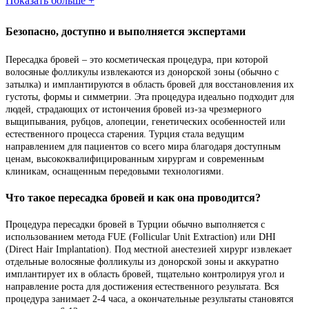
Показать больше +
Безопасно, доступно и выполняется экспертами
Пересадка бровей – это косметическая процедура, при которой
волосяные фолликулы извлекаются из донорской зоны (обычно с
затылка) и имплантируются в область бровей для восстановления их
густоты, формы и симметрии. Эта процедура идеально подходит для
людей, страдающих от истончения бровей из-за чрезмерного
выщипывания, рубцов, алопеции, генетических особенностей или
естественного процесса старения. Турция стала ведущим
направлением для пациентов со всего мира благодаря доступным
ценам, высококвалифицированным хирургам и современным
клиникам, оснащенным передовыми технологиями.
Что такое пересадка бровей и как она проводится?
Процедура пересадки бровей в Турции обычно выполняется с
использованием метода FUE (Follicular Unit Extraction) или DHI
(Direct Hair Implantation). Под местной анестезией хирург извлекает
отдельные волосяные фолликулы из донорской зоны и аккуратно
имплантирует их в область бровей, тщательно контролируя угол и
направление роста для достижения естественного результата. Вся
процедура занимает 2-4 часа, а окончательные результаты становятся