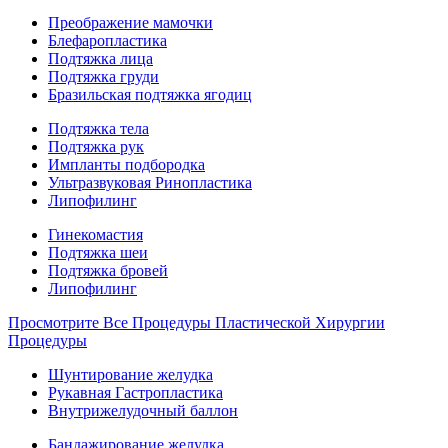
Преображение мамочки
Блефаропластика
Подтяжка лица
Подтяжка груди
Бразильская подтяжка ягодиц
Подтяжка тела
Подтяжка рук
Импланты подбородка
Ультразвуковая Ринопластика
Липофилинг
Гинекомастия
Подтяжка шеи
Подтяжка бровей
Липофилинг
Просмотрите Все Процедуры Пластической Хирургии
Процедуры
Шунтирование желудка
Рукавная Гастропластика
Внутрижелудочный баллон
Бандажирование желудка