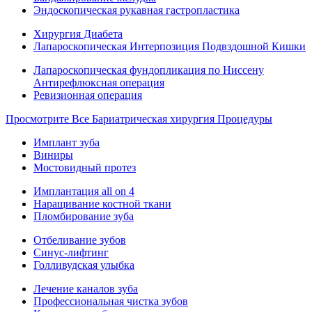
Эндоскопическая рукавная гастропластика
Хирургия Диабета
Лапароскопическая Интерпозиция Подвздошной Кишки
Лапароскопическая фундопликация по Ниссену
Антирефлюксная операция
Ревизионная операция
Просмотрите Все Бариатрическая хирургия Процедуры
Имплант зуба
Виниры
Мостовидный протез
Имплантация all on 4
Наращивание костной ткани
Пломбирование зуба
Отбеливание зубов
Синус-лифтинг
Голливудская улыбка
Лечение каналов зуба
Профессиональная чистка зубов