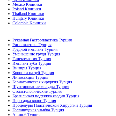
Mexico Клиники
Poland Клиники
Thailand Клиники
Hungary Клиники
Colombia Клиники
Популярные виды лечения в Турция
Рукавная Гастропластика Турция
Ринопластика Турция
Грудной имплант Турция
Уменьшение груди Турция
Гинекомастия Турция
Имплант зуба Турция
Виниры Турция
Коронки на зуб Турция
Липосакция Турция
Бариатрическая хирургия Турция
Шунтирование желудка Турция
Стоматологические Турция
Бразильская подтяжка ягодиц Турция
Пересадка волос Турция
Процедуры Пластической Хирургии Турция
Голливудская улыбка Турция
All-on-6 Турция