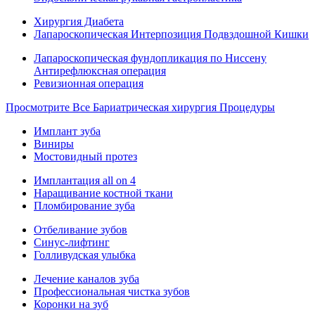
Хирургия Диабета
Лапароскопическая Интерпозиция Подвздошной Кишки
Лапароскопическая фундопликация по Ниссену
Антирефлюксная операция
Ревизионная операция
Просмотрите Все Бариатрическая хирургия Процедуры
Имплант зуба
Виниры
Мостовидный протез
Имплантация all on 4
Наращивание костной ткани
Пломбирование зуба
Отбеливание зубов
Синус-лифтинг
Голливудская улыбка
Лечение каналов зуба
Профессиональная чистка зубов
Коронки на зуб