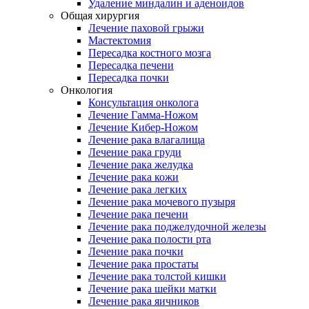
Удаление миндалин и аденоидов
Общая хирургия
Лечение паховой грыжи
Мастектомия
Пересадка костного мозга
Пересадка печени
Пересадка почки
Онкология
Консультация онколога
Лечение Гамма-Ножом
Лечение Кибер-Ножом
Лечение рака влагалища
Лечение рака груди
Лечение рака желудка
Лечение рака кожи
Лечение рака легких
Лечение рака мочевого пузыря
Лечение рака печени
Лечение рака поджелудочной железы
Лечение рака полости рта
Лечение рака почки
Лечение рака простаты
Лечение рака толстой кишки
Лечение рака шейки матки
Лечение рака яичников