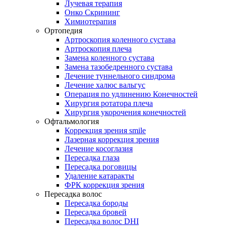
Лучевая терапия
Онко Скрининг
Химиотерапия
Ортопедия
Артроскопия коленного сустава
Артроскопия плеча
Замена коленного сустава
Замена тазобедренного сустава
Лечение туннельного синдрома
Лечение халюс вальгус
Операция по удлинению Конечностей
Хирургия ротатора плеча
Хирургия укорочения конечностей
Офтальмология
Коррекция зрения smile
Лазерная коррекция зрения
Лечение косоглазия
Пересадка глаза
Пересадка роговицы
Удаление катаракты
ФРК коррекция зрения
Пересадка волос
Пересадка бороды
Пересадка бровей
Пересадка волос DHI