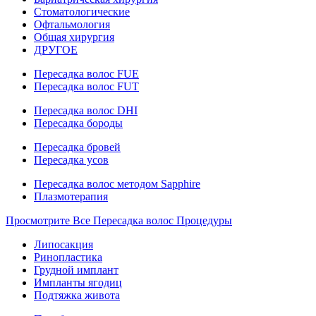
Стоматологические
Офтальмология
Общая хирургия
ДРУГОЕ
Пересадка волос FUE
Пересадка волос FUT
Пересадка волос DHI
Пересадка бороды
Пересадка бровей
Пересадка усов
Пересадка волос методом Sapphire
Плазмотерапия
Просмотрите Все Пересадка волос Процедуры
Липосакция
Ринопластика
Грудной имплант
Импланты ягодиц
Подтяжка живота