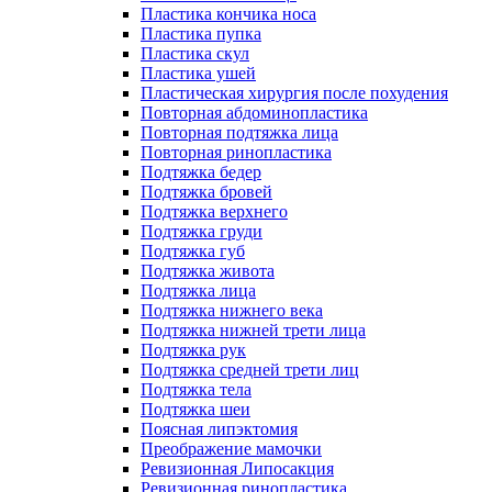
Пластика кончика носа
Пластика пупка
Пластика скул
Пластика ушей
Пластическая хирургия после похудения
Повторная абдоминопластика
Повторная подтяжка лица
Повторная ринопластика
Подтяжка бедер
Подтяжка бровей
Подтяжка верхнего
Подтяжка груди
Подтяжка губ
Подтяжка живота
Подтяжка лица
Подтяжка нижнего века
Подтяжка нижней трети лица
Подтяжка рук
Подтяжка средней трети лиц
Подтяжка тела
Подтяжка шеи
Поясная липэктомия
Преображение мамочки
Ревизионная Липосакция
Ревизионная ринопластика