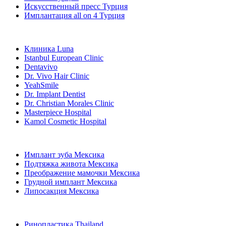
Искусственный пресс Турция
Имплантация all on 4 Турция
Популярные клиники
Клиника Luna
Istanbul European Clinic
Dentavivo
Dr. Vivo Hair Clinic
YeahSmile
Dr. Implant Dentist
Dr. Christian Morales Clinic
Masterpiece Hospital
Kamol Cosmetic Hospital
Популярные виды лечения в Мексика
Имплант зуба Мексика
Подтяжка живота Мексика
Преображение мамочки Мексика
Грудной имплант Мексика
Липосакция Мексика
Популярные виды лечения в Thailand
Ринопластика Thailand