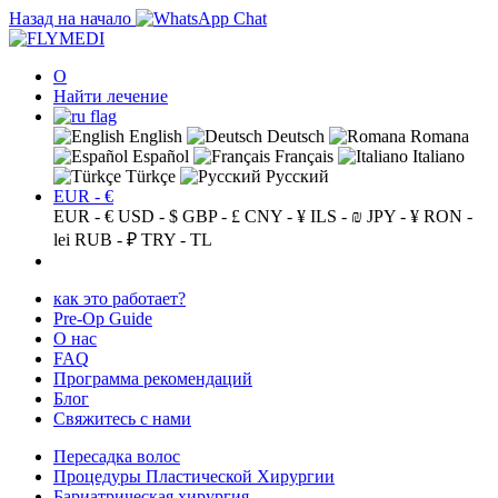
Назад на начало
О
Найти лечение
English
Deutsch
Romana
Español
Français
Italiano
Türkçe
Русский
EUR - €
EUR - €
USD - $
GBP - £
CNY - ¥
ILS - ₪
JPY - ¥
RON -
lei
RUB - ₽
TRY - TL
как это работает?
Pre-Op Guide
О нас
FAQ
Программа рекомендаций
Блог
Свяжитесь с нами
Пересадка волос
Процедуры Пластической Хирургии
Бариатрическая хирургия