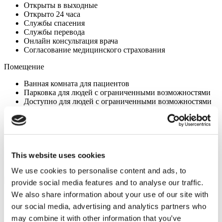
Открыты в выходные
Открыто 24 часа
Службы спасения
Службы перевода
Онлайн консультация врача
Согласование медицинского страхования
Помещение
Ванная комната для пациентов
Парковка для людей с ограниченными возможностями
Доступно для людей с ограниченными возможностями
Стоянка
Бесплатный вай-фай
Доступ к общественному транспорту
Телефон в палате
Кафе
Телевизор в палате
This website uses cookies
We use cookies to personalise content and ads, to
Ваша личная квота
provide social media features and to analyse our traffic.
Angela
We also share information about your use of our site with
Ваш Личный консультант по вопросам здоровья
our social media, advertising and analytics partners who
Бесплатная онлайн консультация
may combine it with other information that you’ve