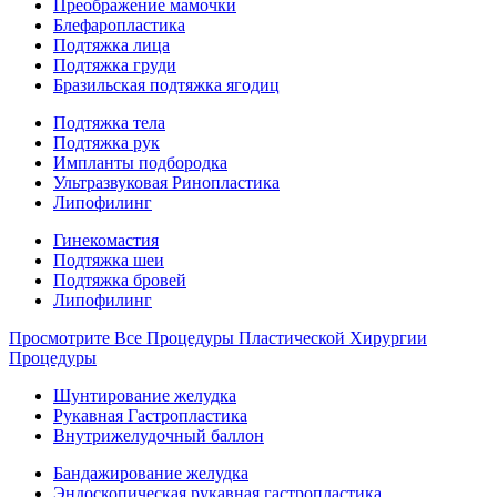
Преображение мамочки
Блефаропластика
Подтяжка лица
Подтяжка груди
Бразильская подтяжка ягодиц
Подтяжка тела
Подтяжка рук
Импланты подбородка
Ультразвуковая Ринопластика
Липофилинг
Гинекомастия
Подтяжка шеи
Подтяжка бровей
Липофилинг
Просмотрите Все Процедуры Пластической Хирургии
Процедуры
Шунтирование желудка
Рукавная Гастропластика
Внутрижелудочный баллон
Бандажирование желудка
Эндоскопическая рукавная гастропластика