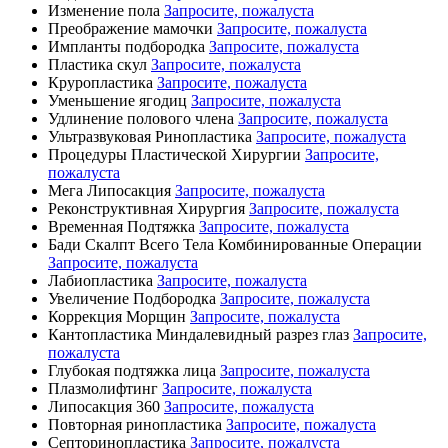
Изменение пола
Запросите, пожалуста
Преображение мамочки
Запросите, пожалуста
Импланты подбородка
Запросите, пожалуста
Пластика скул
Запросите, пожалуста
Круропластика
Запросите, пожалуста
Уменьшение ягодиц
Запросите, пожалуста
Удлинение полового члена
Запросите, пожалуста
Ультразвуковая Ринопластика
Запросите, пожалуста
Процедуры Пластической Хирургии
Запросите,
пожалуста
Мега Липосакция
Запросите, пожалуста
Реконструктивная Хирургия
Запросите, пожалуста
Временная Подтяжка
Запросите, пожалуста
Бади Скалпт Всего Тела Комбинированные Операции
Запросите, пожалуста
Лабиопластика
Запросите, пожалуста
Увеличение Подбородка
Запросите, пожалуста
Коррекция Морщин
Запросите, пожалуста
Кантопластика Миндалевидный разрез глаз
Запросите,
пожалуста
Глубокая подтяжка лица
Запросите, пожалуста
Плазмолифтинг
Запросите, пожалуста
Липосакция 360
Запросите, пожалуста
Повторная ринопластика
Запросите, пожалуста
Септоринопластика
Запросите, пожалуста