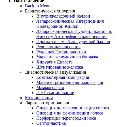
Найти лечение
Back to Menu
Бариатрическая хирургия
Внутрижелудочный баллон
Лапароскопическая Интерпозиция
Подвздошной Кишки
Лапароскопическая фундопликация по
Ниссену Антирефлюксная операция
Проглатываемый желудочный баллон
Ревизионная операция
Рукавная Гастропластика
Удаление желудочного бандажа
Хирургия Диабета
Шунтирование желудка
Диагностическая визуализация
Компьютерная томография
Магнито-резонансная томография
Маммография
ПЭТ сканирование
Колоноскопия
Ларингооторинология
Операция по маскулинизации голоса
Операция по феминизации голоса
Перфорация перегородки носа
Септопластика