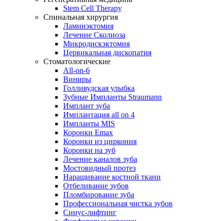
Stem Cell Therapy
Спинальная хирургия
Ламинэктомия
Лечение Сколиоза
Микродискэктомия
Цервикальная дископатия
Стоматологические
All-on-6
Виниры
Голливудская улыбка
Зубные Импланты Straumann
Имплант зуба
Имплантация all on 4
Импланты MIS
Коронки Emax
Коронки из циркония
Коронки на зуб
Лечение каналов зуба
Мостовидный протез
Наращивание костной ткани
Отбеливание зубов
Пломбирование зуба
Профессиональная чистка зубов
Синус-лифтинг