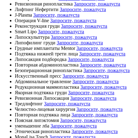
Ревизионная ринопластика
Запросите, пожалуста
Лифтинг Нефертити
Запросите, пожалуста
J-Plasma
Запросите, пожалуста
Операция V-line
Запросите, пожалуста
Реконструкция груди
Запросите, пожалуста
Smart Lipo
Запросите, пожалуста
Липоскульптура
Запросите, пожалуста
Липофилинг груди
Запросите, пожалуста
Грудные имплантаты Mentor
Запросите, пожалуста
Подтяжка нижней трети лица
Запросите, пожалуста
Липосакция подбородка
Запросите, пожалуста
Повторная абдоминопластика
Запросите, пожалуста
Безоперационная ринопластика
Запросите, пожалуста
Искусственный пресс
Запросите, пожалуста
Абдоминальное травление
Запросите, пожалуста
Редукционная маммопластика
Запросите, пожалуста
Якорная подтяжка груди
Запросите, пожалуста
Ревизионная Липосакция
Запросите, пожалуста
Тредлифтинг
Запросите, пожалуста
Челюстно-лицевая хирургия
Запросите, пожалуста
Повторная подтяжка лица
Запросите, пожалуста
Поясная липэктомия
Запросите, пожалуста
уменьшение лба
Запросите, пожалуста
Этническая ринопластика
Запросите, пожалуста
MonaLisa Touch
Запросите, пожалуста