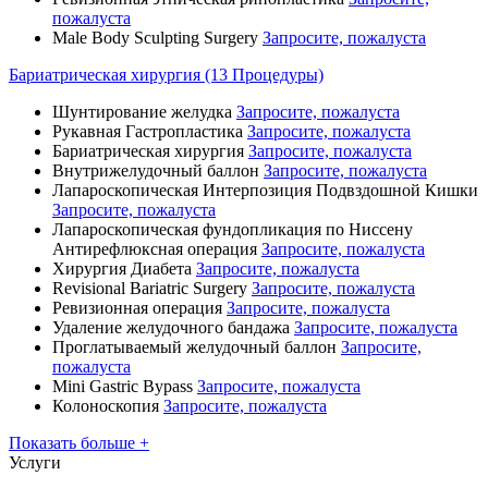
пожалуста
Male Body Sculpting Surgery
Запросите, пожалуста
Бариатрическая хирургия (13 Процедуры)
Шунтирование желудка
Запросите, пожалуста
Рукавная Гастропластика
Запросите, пожалуста
Бариатрическая хирургия
Запросите, пожалуста
Внутрижелудочный баллон
Запросите, пожалуста
Лапароскопическая Интерпозиция Подвздошной Кишки
Запросите, пожалуста
Лапароскопическая фундопликация по Ниссену
Антирефлюксная операция
Запросите, пожалуста
Хирургия Диабета
Запросите, пожалуста
Revisional Bariatric Surgery
Запросите, пожалуста
Ревизионная операция
Запросите, пожалуста
Удаление желудочного бандажа
Запросите, пожалуста
Проглатываемый желудочный баллон
Запросите,
пожалуста
Mini Gastric Bypass
Запросите, пожалуста
Колоноскопия
Запросите, пожалуста
Показать больше +
Услуги