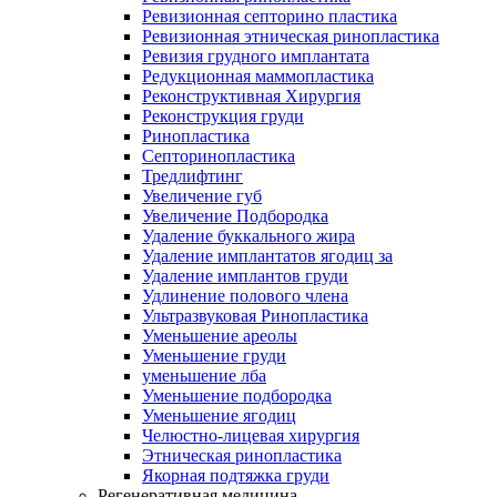
Ревизионная септорино пластика
Ревизионная этническая ринопластика
Ревизия грудного имплантата
Редукционная маммопластика
Реконструктивная Хирургия
Реконструкция груди
Ринопластика
Септоринопластика
Тредлифтинг
Увеличение губ
Увеличение Подбородка
Удаление буккального жира
Удаление имплантатов ягодиц за
Удаление имплантов груди
Удлинение полового члена
Ультразвуковая Ринопластика
Уменьшение ареолы
Уменьшение груди
уменьшение лба
Уменьшение подбородка
Уменьшение ягодиц
Челюстно-лицевая хирургия
Этническая ринопластика
Якорная подтяжка груди
Регенеративная медицина