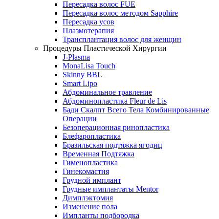
Пересадка волос FUE
Пересадка волос методом Sapphire
Пересадка усов
Плазмотерапия
Трансплантация волос для женщин
Процедуры Пластической Хирургии
J-Plasma
MonaLisa Touch
Skinny BBL
Smart Lipo
Абдоминальное травление
Абдоминопластика Fleur de Lis
Бади Скалпт Всего Тела Комбинированные
Операции
Безоперационная ринопластика
Блефаропластика
Бразильская подтяжка ягодиц
Временная Подтяжка
Гименопластика
Гинекомастия
Грудной имплант
Грудные имплантаты Mentor
Димплэктомия
Изменение пола
Импланты подбородка