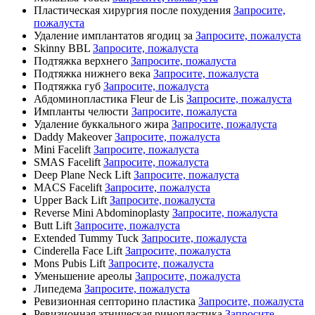
Пластическая хирургия после похудения
Запросите,
пожалуста
Удаление имплантатов ягодиц за
Запросите, пожалуста
Skinny BBL
Запросите, пожалуста
Подтяжка верхнего
Запросите, пожалуста
Подтяжка нижнего века
Запросите, пожалуста
Подтяжка губ
Запросите, пожалуста
Абдоминопластика Fleur de Lis
Запросите, пожалуста
Импланты челюсти
Запросите, пожалуста
Удаление буккального жира
Запросите, пожалуста
Daddy Makeover
Запросите, пожалуста
Mini Facelift
Запросите, пожалуста
SMAS Facelift
Запросите, пожалуста
Deep Plane Neck Lift
Запросите, пожалуста
MACS Facelift
Запросите, пожалуста
Upper Back Lift
Запросите, пожалуста
Reverse Mini Abdominoplasty
Запросите, пожалуста
Butt Lift
Запросите, пожалуста
Extended Tummy Tuck
Запросите, пожалуста
Cinderella Face Lift
Запросите, пожалуста
Mons Pubis Lift
Запросите, пожалуста
Уменьшение ареолы
Запросите, пожалуста
Липедема
Запросите, пожалуста
Ревизионная септорино пластика
Запросите, пожалуста
Ревизионная этническая ринопластика
Запросите,