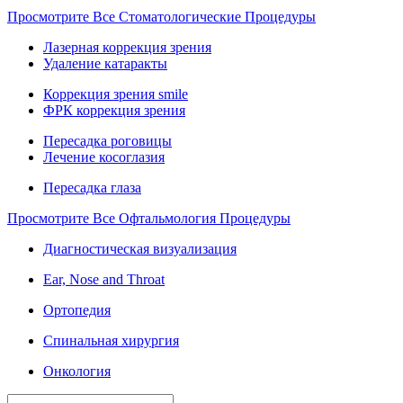
Просмотрите Все Стоматологические Процедуры
Лазерная коррекция зрения
Удаление катаракты
Коррекция зрения smile
ФРК коррекция зрения
Пересадка роговицы
Лечение косоглазия
Пересадка глаза
Просмотрите Все Офтальмология Процедуры
Диагностическая визуализация
Ear, Nose and Throat
Ортопедия
Спинальная хирургия
Онкология