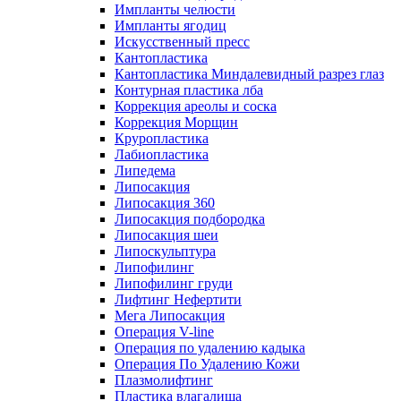
Импланты челюсти
Импланты ягодиц
Искусственный пресс
Кантопластика
Кантопластика Миндалевидный разрез глаз
Контурная пластика лба
Коррекция ареолы и соска
Коррекция Морщин
Круропластика
Лабиопластика
Липедема
Липосакция
Липосакция 360
Липосакция подбородка
Липосакция шеи
Липоскульптура
Липофилинг
Липофилинг груди
Лифтинг Нефертити
Мега Липосакция
Операция V-line
Операция по удалению кадыка
Операция По Удалению Кожи
Плазмолифтинг
Пластика влагалища