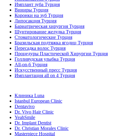
Имплант зуба Турция
Виниры Турция
Коронки на зуб Турция
Липосакция Турция
Бариатрическая хирургия Турция
Шунтирование желудка Турция
Стоматологические Турция
Бразильская подтяжка ягодиц Турция
Пересадка волос Турция
Процедуры Пластической Хирургии Турция
Голливудская улыбка Турция
All-on-6 Турция
Искусственный пресс Турция
Имплантация all on 4 Турция
Популярные клиники
Клиника Luna
Istanbul European Clinic
Dentavivo
Dr. Vivo Hair Clinic
YeahSmile
Dr. Implant Dentist
Dr. Christian Morales Clinic
Masterpiece Hospital