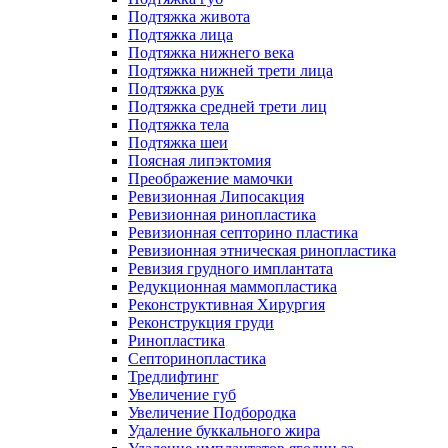
Подтяжка живота
Подтяжка лица
Подтяжка нижнего века
Подтяжка нижней трети лица
Подтяжка рук
Подтяжка средней трети лиц
Подтяжка тела
Подтяжка шеи
Поясная липэктомия
Преображение мамочки
Ревизионная Липосакция
Ревизионная ринопластика
Ревизионная септорино пластика
Ревизионная этническая ринопластика
Ревизия грудного имплантата
Редукционная маммопластика
Реконструктивная Хирургия
Реконструкция груди
Ринопластика
Септоринопластика
Тредлифтинг
Увеличение губ
Увеличение Подбородка
Удаление буккального жира