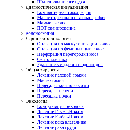
Шунтирование желудка
Диагностическая визуализация
Компьютерная томография
Магнито-резонансная томография
Маммография
ПЭТ сканирование
Колоноскопия
Ларингооторинология
Операция по маскулинизации голоса
Операция по феминизации голоса
Перфорация перегородки носа
Септопластика
Удаление миндалин и аденоидов
Общая хирургия
Лечение паховой грыжи
Мастектомия
Пересадка костного мозга
Пересадка печени
Пересадка почки
Онкология
Консультация онколога
Лечение Гамма-Ножом
Лечение Кибер-Ножом
Лечение рака влагалища
Лечение рака груди