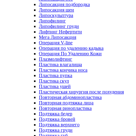
Липосакция подбородка
Липосакция шеи
Липоскульптура
Липофилинг
Липофилинг груди
Лифтинг Нефертити
Мега Липосакция
Операция V-line
Операция по удалению кадыка
Операция По Удалению Кожи
Плазмолифтинг
Пластика влагалища
Пластика кончика носа
Пластика пупка
Пластика скул
Пластика ушей
Пластическая хирургия после похудения
Повторная абдоминопластика
Повторная подтяжка лица
Повторная ринопластика
Подтяжка бедер
Подтяжка бровей
Подтяжка верхнего
Подтяжка груди
Подтяжка губ