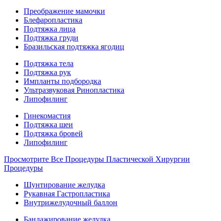
Преображение мамочки
Блефаропластика
Подтяжка лица
Подтяжка груди
Бразильская подтяжка ягодиц
Подтяжка тела
Подтяжка рук
Импланты подбородка
Ультразвуковая Ринопластика
Липофилинг
Гинекомастия
Подтяжка шеи
Подтяжка бровей
Липофилинг
Просмотрите Все Процедуры Пластической Хирургии
Процедуры
Шунтирование желудка
Рукавная Гастропластика
Внутрижелудочный баллон
Бандажирование желудка