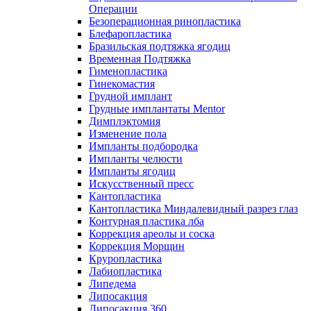
Операции
Безоперационная ринопластика
Блефаропластика
Бразильская подтяжка ягодиц
Временная Подтяжка
Гименопластика
Гинекомастия
Грудной имплант
Грудные имплантаты Mentor
Димплэктомия
Изменение пола
Импланты подбородка
Импланты челюсти
Импланты ягодиц
Искусственный пресс
Кантопластика
Кантопластика Миндалевидный разрез глаз
Контурная пластика лба
Коррекция ареолы и соска
Коррекция Морщин
Круропластика
Лабиопластика
Липедема
Липосакция
Липосакция 360