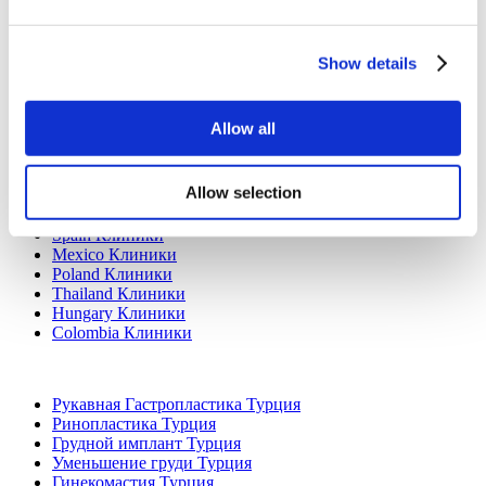
Show details
Allow all
Популярные направления
Allow selection
Турция Клиники
Spain Клиники
Mexico Клиники
Poland Клиники
Thailand Клиники
Hungary Клиники
Colombia Клиники
Популярные виды лечения в Турция
Рукавная Гастропластика Турция
Ринопластика Турция
Грудной имплант Турция
Уменьшение груди Турция
Гинекомастия Турция