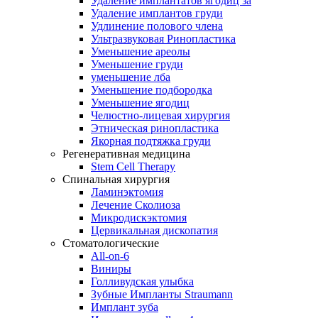
Удаление имплантатов ягодиц за
Удаление имплантов груди
Удлинение полового члена
Ультразвуковая Ринопластика
Уменьшение ареолы
Уменьшение груди
уменьшение лба
Уменьшение подбородка
Уменьшение ягодиц
Челюстно-лицевая хирургия
Этническая ринопластика
Якорная подтяжка груди
Регенеративная медицина
Stem Cell Therapy
Спинальная хирургия
Ламинэктомия
Лечение Сколиоза
Микродискэктомия
Цервикальная дископатия
Стоматологические
All-on-6
Виниры
Голливудская улыбка
Зубные Импланты Straumann
Имплант зуба