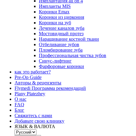
Имплантация all on 4
Импланты MIS
Коронки Emax
Коронки из циркония
Коронки на зуб
Лечение каналов зуба
Мостовидный протез
Наращивание костной ткани
Отбеливание зубов
Пломбирование зуба
Профессиональная чистка зубов
Синус-лифтинг
Фарфоровые коронки
как это работает?
Pre-Op Guide
Авторы & рецензенты
Flymedi Программа рекомендаций
Plany Platezhey
О нас
FAQ
Блог
Свяжитесь с нами
Добавьте свою клинику
ЯЗЫК & ВАЛЮТА