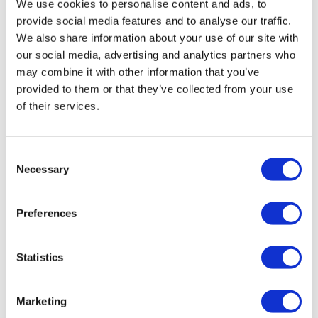
Flymedi
We use cookies to personalise content and ads, to
provide social media features and to analyse our traffic.
TÜRSAB – Операции на flymedi.com осуществляются
компанией MIRAC SARA TOURISM, туристическим
We also share information about your use of our site with
агентством группы A, зарегистрированным в TÜRSAB
our social media, advertising and analytics partners who
(Сертификат № 12276).
may combine it with other information that you’ve
Все процедуры проводятся в сертифицированном
медицинском учреждении, специализирующемся на
provided to them or that they’ve collected from your use
медицинском туризме.
of their services.
О нас
как это работает?
Consent
Pre-Op Guide
Necessary
Selection
Авторы & рецензенты
Flymedi Программа рекомендаций
Plany Platezhey
Preferences
Карьера
FAQ
Блог
Политика Конфиденциальности
Statistics
Условия и Положения
Политика отмены
Свяжитесь с нами
Marketing
Добавьте свою клинику