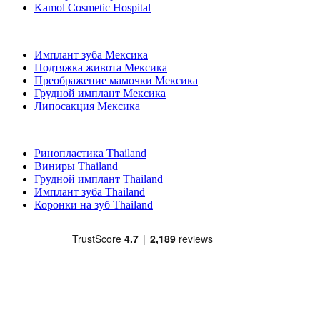
Kamol Cosmetic Hospital
Популярные виды лечения в Мексика
Имплант зуба Мексика
Подтяжка живота Мексика
Преображение мамочки Мексика
Грудной имплант Мексика
Липосакция Мексика
Популярные виды лечения в Thailand
Ринопластика Thailand
Виниры Thailand
Грудной имплант Thailand
Имплант зуба Thailand
Коронки на зуб Thailand