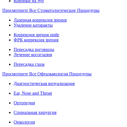
Коронки на зуб
Просмотрите Все Стоматологические Процедуры
Лазерная коррекция зрения
Удаление катаракты
Коррекция зрения smile
ФРК коррекция зрения
Пересадка роговицы
Лечение косоглазия
Пересадка глаза
Просмотрите Все Офтальмология Процедуры
Диагностическая визуализация
Ear, Nose and Throat
Ортопедия
Спинальная хирургия
Онкология