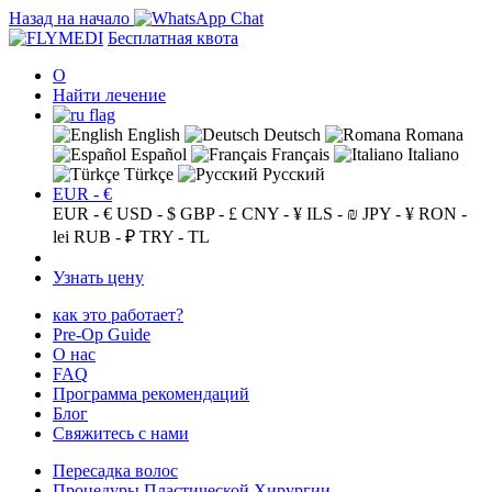
Назад на начало
Бесплатная квота
О
Найти лечение
English
Deutsch
Romana
Español
Français
Italiano
Türkçe
Русский
EUR - €
EUR - €
USD - $
GBP - £
CNY - ¥
ILS - ₪
JPY - ¥
RON -
lei
RUB - ₽
TRY - TL
Узнать цену
как это работает?
Pre-Op Guide
О нас
FAQ
Программа рекомендаций
Блог
Свяжитесь с нами
Пересадка волос
Процедуры Пластической Хирургии