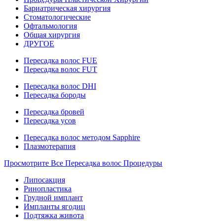
Бариатрическая хирургия
Стоматологические
Офтальмология
Общая хирургия
ДРУГОЕ
Пересадка волос FUE
Пересадка волос FUT
Пересадка волос DHI
Пересадка бороды
Пересадка бровей
Пересадка усов
Пересадка волос методом Sapphire
Плазмотерапия
Просмотрите Все Пересадка волос Процедуры
Липосакция
Ринопластика
Грудной имплант
Импланты ягодиц
Подтяжка живота