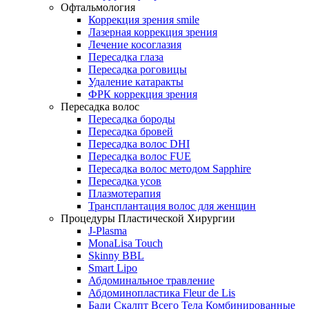
Офтальмология
Коррекция зрения smile
Лазерная коррекция зрения
Лечение косоглазия
Пересадка глаза
Пересадка роговицы
Удаление катаракты
ФРК коррекция зрения
Пересадка волос
Пересадка бороды
Пересадка бровей
Пересадка волос DHI
Пересадка волос FUE
Пересадка волос методом Sapphire
Пересадка усов
Плазмотерапия
Трансплантация волос для женщин
Процедуры Пластической Хирургии
J-Plasma
MonaLisa Touch
Skinny BBL
Smart Lipo
Абдоминальное травление
Абдоминопластика Fleur de Lis
Бади Скалпт Всего Тела Комбинированные