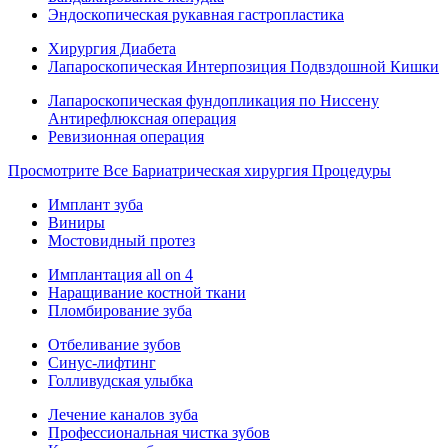
Эндоскопическая рукавная гастропластика
Хирургия Диабета
Лапароскопическая Интерпозиция Подвздошной Кишки
Лапароскопическая фундопликация по Ниссену
Антирефлюксная операция
Ревизионная операция
Просмотрите Все Бариатрическая хирургия Процедуры
Имплант зуба
Виниры
Мостовидный протез
Имплантация all on 4
Наращивание костной ткани
Пломбирование зуба
Отбеливание зубов
Синус-лифтинг
Голливудская улыбка
Лечение каналов зуба
Профессиональная чистка зубов