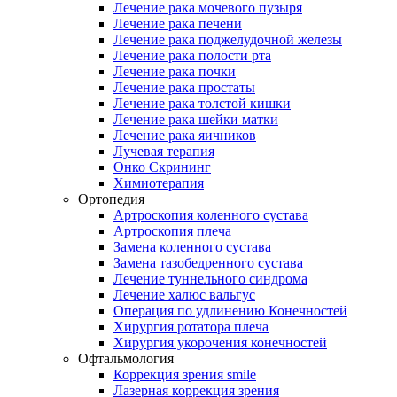
Лечение рака мочевого пузыря
Лечение рака печени
Лечение рака поджелудочной железы
Лечение рака полости рта
Лечение рака почки
Лечение рака простаты
Лечение рака толстой кишки
Лечение рака шейки матки
Лечение рака яичников
Лучевая терапия
Онко Скрининг
Химиотерапия
Ортопедия
Артроскопия коленного сустава
Артроскопия плеча
Замена коленного сустава
Замена тазобедренного сустава
Лечение туннельного синдрома
Лечение халюс вальгус
Операция по удлинению Конечностей
Хирургия ротатора плеча
Хирургия укорочения конечностей
Офтальмология
Коррекция зрения smile
Лазерная коррекция зрения