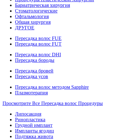
Бариатрическая хирургия
Стоматологические
Офтальмология
Общая хирургия
ДРУГОЕ
Пересадка волос FUE
Пересадка волос FUT
Пересадка волос DHI
Пересадка бороды
Пересадка бровей
Пересадка усов
Пересадка волос методом Sapphire
Плазмотерапия
Просмотрите Все Пересадка волос Процедуры
Липосакция
Ринопластика
Грудной имплант
Импланты ягодиц
Подтяжка живота