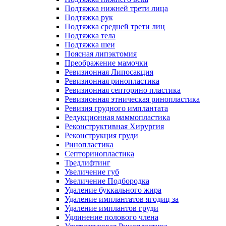
Подтяжка нижней трети лица
Подтяжка рук
Подтяжка средней трети лиц
Подтяжка тела
Подтяжка шеи
Поясная липэктомия
Преображение мамочки
Ревизионная Липосакция
Ревизионная ринопластика
Ревизионная септорино пластика
Ревизионная этническая ринопластика
Ревизия грудного имплантата
Редукционная маммопластика
Реконструктивная Хирургия
Реконструкция груди
Ринопластика
Септоринопластика
Тредлифтинг
Увеличение губ
Увеличение Подбородка
Удаление буккального жира
Удаление имплантатов ягодиц за
Удаление имплантов груди
Удлинение полового члена