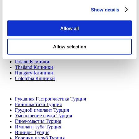
Show details
Allow all
Популярные направления
Турция Клиники
Allow selection
Spain Клиники
Mexico Клиники
Poland Клиники
Thailand Клиники
Hungary Клиники
Colombia Клиники
Популярные виды лечения в Турция
Рукавная Гастропластика Турция
Ринопластика Турция
Грудной имплант Турция
Уменьшение груди Турция
Гинекомастия Турция
Имплант зуба Турция
Виниры Турция
Коронки на зуб Турция