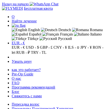
Назад на начало
Бесплатная квота
О
Найти лечение
English
Deutsch
Romana
Español
Français
Italiano
Türkçe
Русский
EUR - €
EUR - €
USD - $
GBP - £
CNY - ¥
ILS - ₪
JPY - ¥
RON -
lei
RUB - ₽
TRY - TL
Узнать цену
как это работает?
Pre-Op Guide
О нас
FAQ
Программа рекомендаций
Блог
Свяжитесь с нами
Пересадка волос
Процедуры Пластической Хирургии