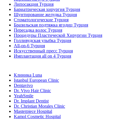
Липосакция Турция
Бариатрическая хирургия Турция
Шунтирование желудка Турция
Стоматологические Турция
Бразильская подтяжка ягодиц Турция
Пересадка волос Турция
Процедуры Пластической Хирургии Турция
Голливудская улыбка Турция
All-on-6 Турция
Искусственный пресс Турция
Имплантация all on 4 Турция
Популярные клиники
Клиника Luna
Istanbul European Clinic
Dentavivo
Dr. Vivo Hair Clinic
YeahSmile
Dr. Implant Dentist
Dr. Christian Morales Clinic
Masterpiece Hospital
Kamol Cosmetic Hospital
Популярные виды лечения в Мексика