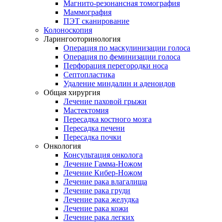
Магнито-резонансная томография
Маммография
ПЭТ сканирование
Колоноскопия
Ларингооторинология
Операция по маскулинизации голоса
Операция по феминизации голоса
Перфорация перегородки носа
Септопластика
Удаление миндалин и аденоидов
Общая хирургия
Лечение паховой грыжи
Мастектомия
Пересадка костного мозга
Пересадка печени
Пересадка почки
Онкология
Консультация онколога
Лечение Гамма-Ножом
Лечение Кибер-Ножом
Лечение рака влагалища
Лечение рака груди
Лечение рака желудка
Лечение рака кожи
Лечение рака легких