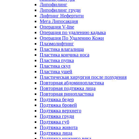
Липофилинг
Липофилинг груди
Лифтинг Нефертити
Мега Липосакция
Операция V-line
Операция по удалению кадыка
Операция По Удалению Кожи
Плазмолифтинг
Пластика влагалища
Пластика кончика носа
Пластика пупка
Пластика скул
Пластика ушей
Пластическая хирургия после похудения
Повторная абдоминопластика
Повторная подтяжка лица
Повторная ринопластика
Подтяжка бедер
Подтяжка бровей
Подтяжка верхнего
Подтяжка груди
Подтяжка губ
Подтяжка живота
Подтяжка лица
Подтяжка нижнего века