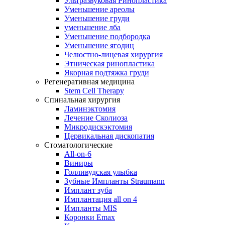
Ультразвуковая Ринопластика
Уменьшение ареолы
Уменьшение груди
уменьшение лба
Уменьшение подбородка
Уменьшение ягодиц
Челюстно-лицевая хирургия
Этническая ринопластика
Якорная подтяжка груди
Регенеративная медицина
Stem Cell Therapy
Спинальная хирургия
Ламинэктомия
Лечение Сколиоза
Микродискэктомия
Цервикальная дископатия
Стоматологические
All-on-6
Виниры
Голливудская улыбка
Зубные Импланты Straumann
Имплант зуба
Имплантация all on 4
Импланты MIS
Коронки Emax