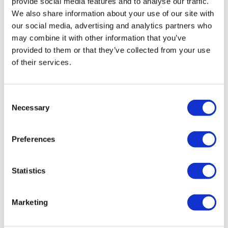
provide social media features and to analyse our traffic.
агентством группы A, зарегистрированным в TÜRSAB
We also share information about your use of our site with
(Сертификат № 12276).
our social media, advertising and analytics partners who
Все процедуры проводятся в сертифицированном
медицинском учреждении, специализирующемся на
may combine it with other information that you’ve
медицинском туризме.
provided to them or that they’ve collected from your use
of their services.
О нас
как это работает?
Pre-Op Guide
Consent
Авторы & рецензенты
Necessary
Flymedi Программа рекомендаций
Selection
Plany Platezhey
Карьера
FAQ
Preferences
Блог
Политика Конфиденциальности
Условия и Положения
Statistics
Политика отмены
Свяжитесь с нами
Добавьте свою клинику
Marketing