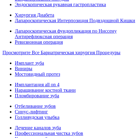
Эндоскопическая рукавная гастропластика
Хирургия Диабета
Лапароскопическая Интерпозиция Подвздошной Кишки
Лапароскопическая фундопликация по Ниссену
Антирефлюксная операция
Ревизионная операция
Просмотрите Все Бариатрическая хирургия Процедуры
Имплант зуба
Виниры
Мостовидный протез
Имплантация all on 4
Наращивание костной ткани
Пломбирование зуба
Отбеливание зубов
Синус-лифтинг
Голливудская улыбка
Лечение каналов зуба
Профессиональная чистка зубов