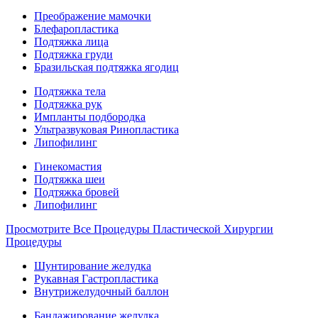
Преображение мамочки
Блефаропластика
Подтяжка лица
Подтяжка груди
Бразильская подтяжка ягодиц
Подтяжка тела
Подтяжка рук
Импланты подбородка
Ультразвуковая Ринопластика
Липофилинг
Гинекомастия
Подтяжка шеи
Подтяжка бровей
Липофилинг
Просмотрите Все Процедуры Пластической Хирургии
Процедуры
Шунтирование желудка
Рукавная Гастропластика
Внутрижелудочный баллон
Бандажирование желудка