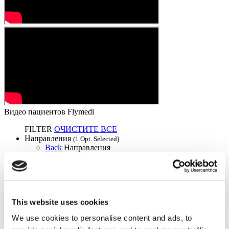
Видео пациентов Flymedi
FILTER
ОЧИСТИТЕ ВСЕ
Направления
(1 Opt. Selected)
Back
Направления
Чешская Республика
(1)
Города
Back
Города
Южноморавский край
(1)
Flymedi
This website uses cookies
We use cookies to personalise content and ads, to
TÜRSAB – Операции на flymedi.com осуществляются
компанией MIRAC SARA TOURISM, туристическим