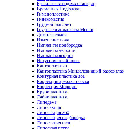
Бразильская подтяжка ягодиц
Временная Подтяжка
Гименопластика
Гинекомастия
Грудной имплант
Грудные имплантаты Mentor
Димплэктомия
Изменение пола
Импланты подбородка
Импланты челюсти
Импланты ягодиц
Искусственный пресс
Кантопластика
Кантопластика Миндалевидный разрез глаз
Контурная пластика лба
Коррекция ареолы и соска
Коррекция Морщин
Круропластика
Лабиопластика
Липедема
Липосакция
Липосакция 360
Липосакция подбородка
Липосакция шеи
Липоскульптура