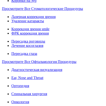
Коронки на зуб
Просмотрите Все Стоматологические Процедуры
Лазерная коррекция зрения
Удаление катаракты
Коррекция зрения smile
ФРК коррекция зрения
Пересадка роговицы
Лечение косоглазия
Пересадка глаза
Просмотрите Все Офтальмология Процедуры
Диагностическая визуализация
Ear, Nose and Throat
Ортопедия
Спинальная хирургия
Онкология