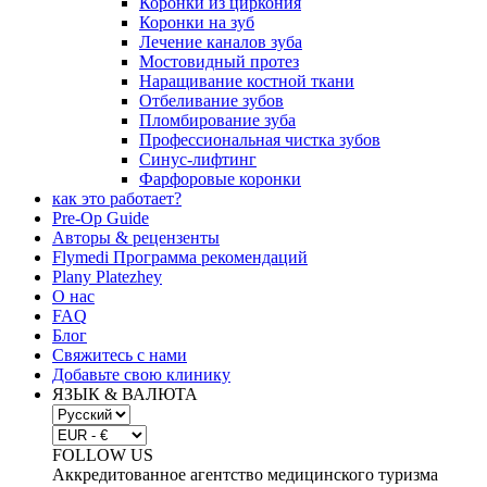
Коронки из циркония
Коронки на зуб
Лечение каналов зуба
Мостовидный протез
Наращивание костной ткани
Отбеливание зубов
Пломбирование зуба
Профессиональная чистка зубов
Синус-лифтинг
Фарфоровые коронки
как это работает?
Pre-Op Guide
Авторы & рецензенты
Flymedi Программа рекомендаций
Plany Platezhey
О нас
FAQ
Блог
Свяжитесь с нами
Добавьте свою клинику
ЯЗЫК & ВАЛЮТА
FOLLOW US
Аккредитованное агентство медицинского туризма