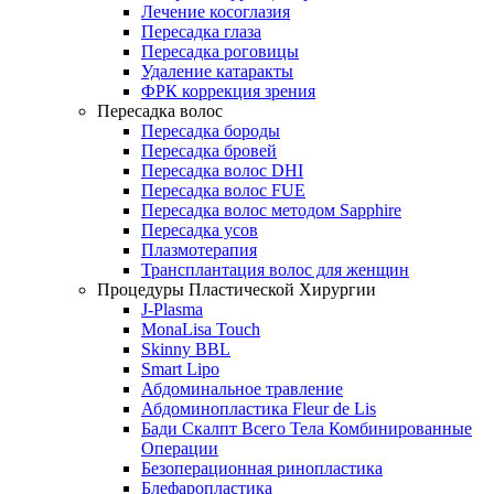
Лечение косоглазия
Пересадка глаза
Пересадка роговицы
Удаление катаракты
ФРК коррекция зрения
Пересадка волос
Пересадка бороды
Пересадка бровей
Пересадка волос DHI
Пересадка волос FUE
Пересадка волос методом Sapphire
Пересадка усов
Плазмотерапия
Трансплантация волос для женщин
Процедуры Пластической Хирургии
J-Plasma
MonaLisa Touch
Skinny BBL
Smart Lipo
Абдоминальное травление
Абдоминопластика Fleur de Lis
Бади Скалпт Всего Тела Комбинированные
Операции
Безоперационная ринопластика
Блефаропластика