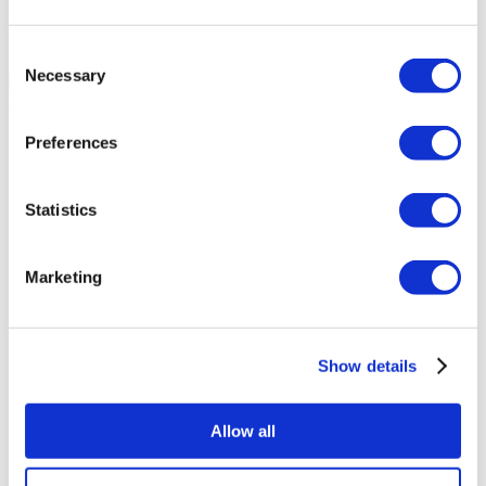
Acıbadem Healthcare Group
Consent
Dr. Borejsza Clinic
Necessary
Selection
9.6
(3)
Получить предложение
Flymedi
Preferences
TÜRSAB – Операции на flymedi.com осуществляются
компанией MIRAC SARA TOURISM, туристическим
агентством группы A, зарегистрированным в TÜRSAB
Statistics
(Сертификат № 12276).
Все процедуры проводятся в сертифицированном
медицинском учреждении, специализирующемся на
медицинском туризме.
Marketing
О нас
как это работает?
Show details
Pre-Op Guide
Авторы & рецензенты
Flymedi Программа рекомендаций
Plany Platezhey
Allow all
Карьера
FAQ