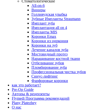
Стоматологические
All-on-6
Виниры
Голливудская улыбка
Зубные Импланты Straumann
Имплант зуба
Имплантация all on 4
Импланты MIS
Коронки Emax
Коронки из циркония
Коронки на зуб
Лечение каналов зуба
Мостовидный протез
Наращивание костной ткани
Отбеливание зубов
Пломбирование зуба
Профессиональная чистка зубов
Синус-лифтинг
Фарфоровые коронки
как это работает?
Pre-Op Guide
Авторы & рецензенты
Flymedi Программа рекомендаций
Plany Platezhey
О нас