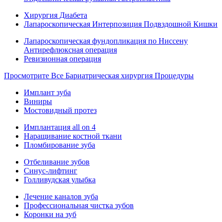
Хирургия Диабета
Лапароскопическая Интерпозиция Подвздошной Кишки
Лапароскопическая фундопликация по Ниссену
Антирефлюксная операция
Ревизионная операция
Просмотрите Все Бариатрическая хирургия Процедуры
Имплант зуба
Виниры
Мостовидный протез
Имплантация all on 4
Наращивание костной ткани
Пломбирование зуба
Отбеливание зубов
Синус-лифтинг
Голливудская улыбка
Лечение каналов зуба
Профессиональная чистка зубов
Коронки на зуб