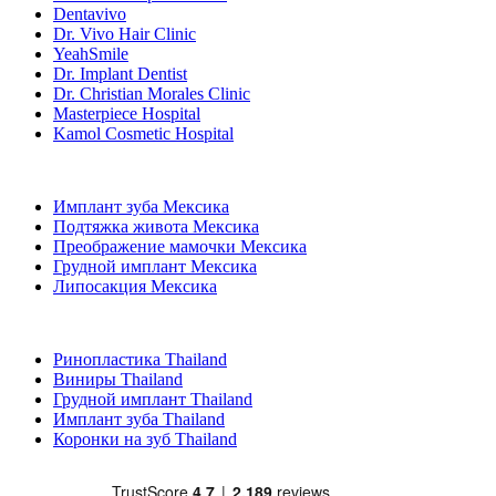
Dentavivo
Dr. Vivo Hair Clinic
YeahSmile
Dr. Implant Dentist
Dr. Christian Morales Clinic
Masterpiece Hospital
Kamol Cosmetic Hospital
Популярные виды лечения в Мексика
Имплант зуба Мексика
Подтяжка живота Мексика
Преображение мамочки Мексика
Грудной имплант Мексика
Липосакция Мексика
Популярные виды лечения в Thailand
Ринопластика Thailand
Виниры Thailand
Грудной имплант Thailand
Имплант зуба Thailand
Коронки на зуб Thailand