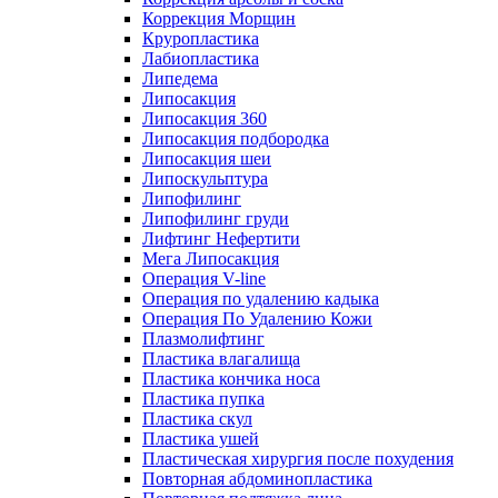
Коррекция Морщин
Круропластика
Лабиопластика
Липедема
Липосакция
Липосакция 360
Липосакция подбородка
Липосакция шеи
Липоскульптура
Липофилинг
Липофилинг груди
Лифтинг Нефертити
Мега Липосакция
Операция V-line
Операция по удалению кадыка
Операция По Удалению Кожи
Плазмолифтинг
Пластика влагалища
Пластика кончика носа
Пластика пупка
Пластика скул
Пластика ушей
Пластическая хирургия после похудения
Повторная абдоминопластика