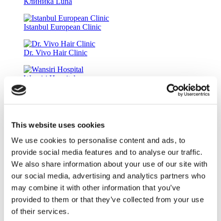
Клиника Luna
Istanbul European Clinic
Dr. Vivo Hair Clinic
Wansiri Hospital
Kamol Cosmetic Hospital
This website uses cookies
Мемориальный госпиталь Шишли
We use cookies to personalise content and ads, to
provide social media features and to analyse our traffic.
Университетский госпиталь Medipol
We also share information about your use of our site with
our social media, advertising and analytics partners who
Клиника Estethica Atasehir
may combine it with other information that you’ve
provided to them or that they’ve collected from your use
Клиника Estepalace
of their services.