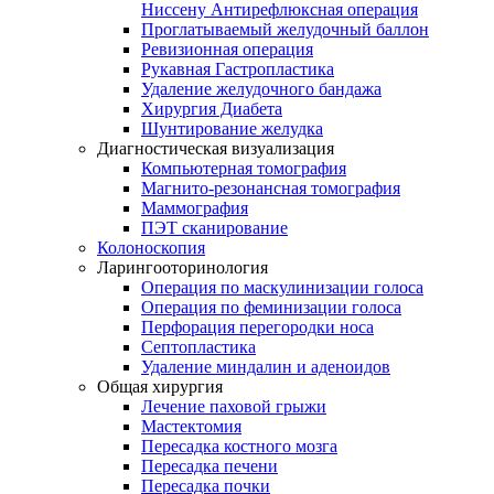
Ниссену Антирефлюксная операция
Проглатываемый желудочный баллон
Ревизионная операция
Рукавная Гастропластика
Удаление желудочного бандажа
Хирургия Диабета
Шунтирование желудка
Диагностическая визуализация
Компьютерная томография
Магнито-резонансная томография
Маммография
ПЭТ сканирование
Колоноскопия
Ларингооторинология
Операция по маскулинизации голоса
Операция по феминизации голоса
Перфорация перегородки носа
Септопластика
Удаление миндалин и аденоидов
Общая хирургия
Лечение паховой грыжи
Мастектомия
Пересадка костного мозга
Пересадка печени
Пересадка почки