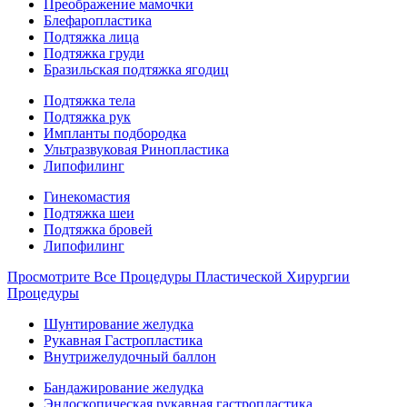
Преображение мамочки
Блефаропластика
Подтяжка лица
Подтяжка груди
Бразильская подтяжка ягодиц
Подтяжка тела
Подтяжка рук
Импланты подбородка
Ультразвуковая Ринопластика
Липофилинг
Гинекомастия
Подтяжка шеи
Подтяжка бровей
Липофилинг
Просмотрите Все Процедуры Пластической Хирургии
Процедуры
Шунтирование желудка
Рукавная Гастропластика
Внутрижелудочный баллон
Бандажирование желудка
Эндоскопическая рукавная гастропластика