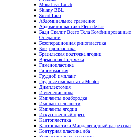
MonaLisa Touch
Skinny BBL
Smart Lipo
Абдоминальное травление
Абдоминопластика Fleur de Lis
Бади Скалпт Всего Тела Комбинированные
Операции
Безоперационная ринопластика
Блефаропластика
Бразильская подтяжка ягодиц
Временная Подтяжка
Гименопластика
Гинекомастия
Грудной имплант
Грудные имплантаты Mentor
Димплэктомия
Изменение пола
Импланты подбородка
Импланты челюсти
Импланты ягодиц
Искусственный пресс
Кантопластика
Кантопластика Миндалевидный разрез глаз
Контурная пластика лба
Коррекция ареолы и соска