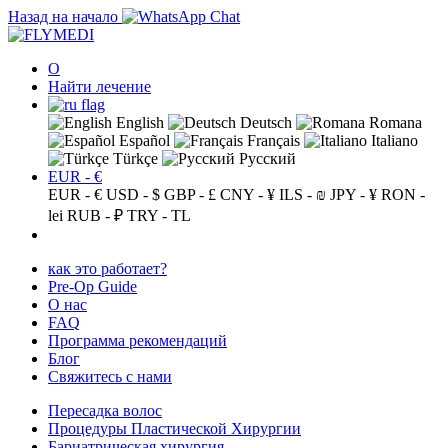
Назад на начало
О
Найти лечение
English
Deutsch
Romana
Español
Français
Italiano
Türkçe
Русский
EUR - €
EUR - €
USD - $
GBP - £
CNY - ¥
ILS - ₪
JPY - ¥
RON -
lei
RUB - ₽
TRY - TL
как это работает?
Pre-Op Guide
О нас
FAQ
Программа рекомендаций
Блог
Свяжитесь с нами
Пересадка волос
Процедуры Пластической Хирургии
Бариатрическая хирургия