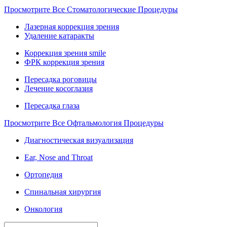
Просмотрите Все Стоматологические Процедуры
Лазерная коррекция зрения
Удаление катаракты
Коррекция зрения smile
ФРК коррекция зрения
Пересадка роговицы
Лечение косоглазия
Пересадка глаза
Просмотрите Все Офтальмология Процедуры
Диагностическая визуализация
Ear, Nose and Throat
Ортопедия
Спинальная хирургия
Онкология