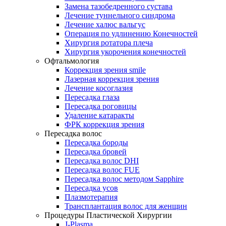
Замена тазобедренного сустава
Лечение туннельного синдрома
Лечение халюс вальгус
Операция по удлинению Конечностей
Хирургия ротатора плеча
Хирургия укорочения конечностей
Офтальмология
Коррекция зрения smile
Лазерная коррекция зрения
Лечение косоглазия
Пересадка глаза
Пересадка роговицы
Удаление катаракты
ФРК коррекция зрения
Пересадка волос
Пересадка бороды
Пересадка бровей
Пересадка волос DHI
Пересадка волос FUE
Пересадка волос методом Sapphire
Пересадка усов
Плазмотерапия
Трансплантация волос для женщин
Процедуры Пластической Хирургии
J-Plasma