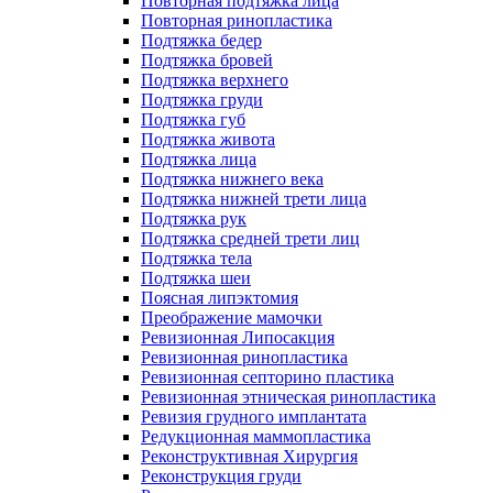
Повторная подтяжка лица
Повторная ринопластика
Подтяжка бедер
Подтяжка бровей
Подтяжка верхнего
Подтяжка груди
Подтяжка губ
Подтяжка живота
Подтяжка лица
Подтяжка нижнего века
Подтяжка нижней трети лица
Подтяжка рук
Подтяжка средней трети лиц
Подтяжка тела
Подтяжка шеи
Поясная липэктомия
Преображение мамочки
Ревизионная Липосакция
Ревизионная ринопластика
Ревизионная септорино пластика
Ревизионная этническая ринопластика
Ревизия грудного имплантата
Редукционная маммопластика
Реконструктивная Хирургия
Реконструкция груди