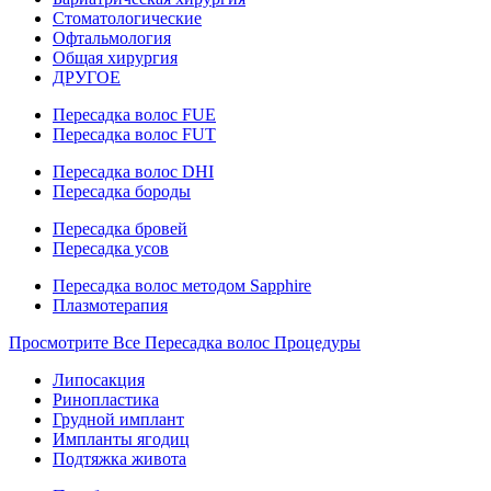
Стоматологические
Офтальмология
Общая хирургия
ДРУГОЕ
Пересадка волос FUE
Пересадка волос FUT
Пересадка волос DHI
Пересадка бороды
Пересадка бровей
Пересадка усов
Пересадка волос методом Sapphire
Плазмотерапия
Просмотрите Все Пересадка волос Процедуры
Липосакция
Ринопластика
Грудной имплант
Импланты ягодиц
Подтяжка живота