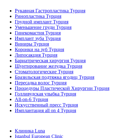
Популярные виды лечения в Турция
Рукавная Гастропластика Турция
Ринопластика Турция
Грудной имплант Турция
Уменьшение груди Турция
Гинекомастия Турция
Имплант зуба Турция
Виниры Турция
Коронки на зуб Турция
Липосакция Турция
Бариатрическая хирургия Турция
Шунтирование желудка Турция
Стоматологические Турция
Бразильская подтяжка ягодиц Турция
Пересадка волос Турция
Процедуры Пластической Хирургии Турция
Голливудская улыбка Турция
All-on-6 Турция
Искусственный пресс Турция
Имплантация all on 4 Турция
Популярные клиники
Клиника Luna
Istanbul European Clinic