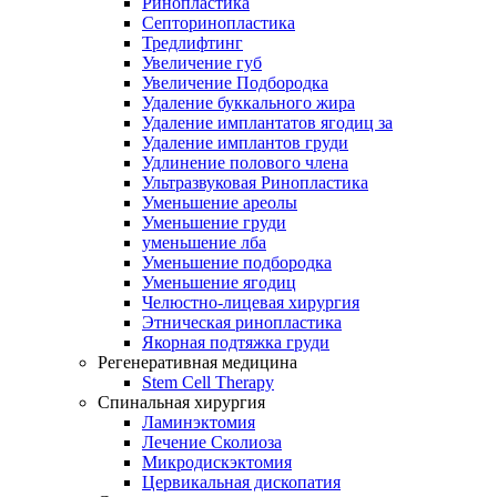
Ринопластика
Септоринопластика
Тредлифтинг
Увеличение губ
Увеличение Подбородка
Удаление буккального жира
Удаление имплантатов ягодиц за
Удаление имплантов груди
Удлинение полового члена
Ультразвуковая Ринопластика
Уменьшение ареолы
Уменьшение груди
уменьшение лба
Уменьшение подбородка
Уменьшение ягодиц
Челюстно-лицевая хирургия
Этническая ринопластика
Якорная подтяжка груди
Регенеративная медицина
Stem Cell Therapy
Спинальная хирургия
Ламинэктомия
Лечение Сколиоза
Микродискэктомия
Цервикальная дископатия