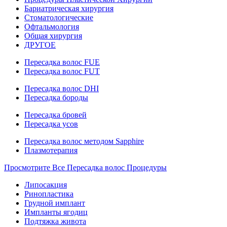
Бариатрическая хирургия
Стоматологические
Офтальмология
Общая хирургия
ДРУГОЕ
Пересадка волос FUE
Пересадка волос FUT
Пересадка волос DHI
Пересадка бороды
Пересадка бровей
Пересадка усов
Пересадка волос методом Sapphire
Плазмотерапия
Просмотрите Все Пересадка волос Процедуры
Липосакция
Ринопластика
Грудной имплант
Импланты ягодиц
Подтяжка живота