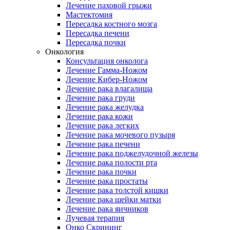
Лечение паховой грыжи
Мастектомия
Пересадка костного мозга
Пересадка печени
Пересадка почки
Онкология
Консультация онколога
Лечение Гамма-Ножом
Лечение Кибер-Ножом
Лечение рака влагалища
Лечение рака груди
Лечение рака желудка
Лечение рака кожи
Лечение рака легких
Лечение рака мочевого пузыря
Лечение рака печени
Лечение рака поджелудочной железы
Лечение рака полости рта
Лечение рака почки
Лечение рака простаты
Лечение рака толстой кишки
Лечение рака шейки матки
Лечение рака яичников
Лучевая терапия
Онко Скрининг