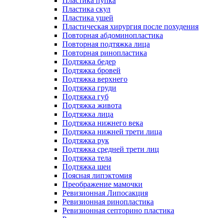
Пластика пупка
Пластика скул
Пластика ушей
Пластическая хирургия после похудения
Повторная абдоминопластика
Повторная подтяжка лица
Повторная ринопластика
Подтяжка бедер
Подтяжка бровей
Подтяжка верхнего
Подтяжка груди
Подтяжка губ
Подтяжка живота
Подтяжка лица
Подтяжка нижнего века
Подтяжка нижней трети лица
Подтяжка рук
Подтяжка средней трети лиц
Подтяжка тела
Подтяжка шеи
Поясная липэктомия
Преображение мамочки
Ревизионная Липосакция
Ревизионная ринопластика
Ревизионная септорино пластика