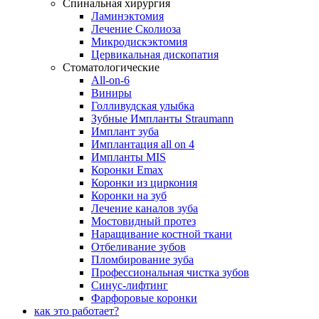
Спинальная хирургия
Ламинэктомия
Лечение Сколиоза
Микродискэктомия
Цервикальная дископатия
Стоматологические
All-on-6
Виниры
Голливудская улыбка
Зубные Импланты Straumann
Имплант зуба
Имплантация all on 4
Импланты MIS
Коронки Emax
Коронки из циркония
Коронки на зуб
Лечение каналов зуба
Мостовидный протез
Наращивание костной ткани
Отбеливание зубов
Пломбирование зуба
Профессиональная чистка зубов
Синус-лифтинг
Фарфоровые коронки
как это работает?