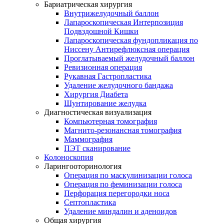
Бариатрическая хирургия
Внутрижелудочный баллон
Лапароскопическая Интерпозиция
Подвздошной Кишки
Лапароскопическая фундопликация по
Ниссену Антирефлюксная операция
Проглатываемый желудочный баллон
Ревизионная операция
Рукавная Гастропластика
Удаление желудочного бандажа
Хирургия Диабета
Шунтирование желудка
Диагностическая визуализация
Компьютерная томография
Магнито-резонансная томография
Маммография
ПЭТ сканирование
Колоноскопия
Ларингооторинология
Операция по маскулинизации голоса
Операция по феминизации голоса
Перфорация перегородки носа
Септопластика
Удаление миндалин и аденоидов
Общая хирургия