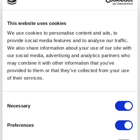
Авторы & рецензенты
Flymedi Программа рекомендаций
Plany Platezhey
Карьера
This website uses cookies
FAQ
Блог
We use cookies to personalise content and ads, to
Политика Конфиденциальности
Условия и Положения
provide social media features and to analyse our traffic.
Политика отмены
We also share information about your use of our site with
Свяжитесь с нами
our social media, advertising and analytics partners who
Добавьте свою клинику
may combine it with other information that you’ve
provided to them or that they’ve collected from your use
of their services.
Consent
Necessary
Selection
Популярные направления
Турция Клиники
Preferences
Spain Клиники
Mexico Клиники