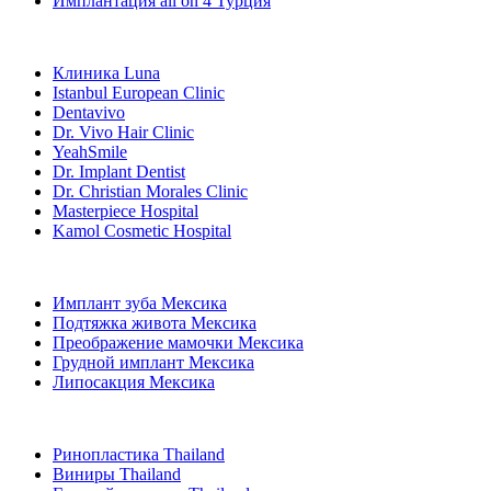
Имплантация all on 4 Турция
Популярные клиники
Клиника Luna
Istanbul European Clinic
Dentavivo
Dr. Vivo Hair Clinic
YeahSmile
Dr. Implant Dentist
Dr. Christian Morales Clinic
Masterpiece Hospital
Kamol Cosmetic Hospital
Популярные виды лечения в Мексика
Имплант зуба Мексика
Подтяжка живота Мексика
Преображение мамочки Мексика
Грудной имплант Мексика
Липосакция Мексика
Популярные виды лечения в Thailand
Ринопластика Thailand
Виниры Thailand