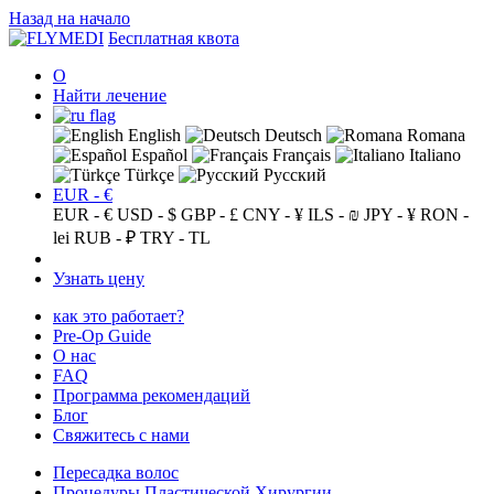
Назад на начало
Бесплатная квота
О
Найти лечение
English
Deutsch
Romana
Español
Français
Italiano
Türkçe
Русский
EUR - €
EUR - €
USD - $
GBP - £
CNY - ¥
ILS - ₪
JPY - ¥
RON -
lei
RUB - ₽
TRY - TL
Узнать цену
как это работает?
Pre-Op Guide
О нас
FAQ
Программа рекомендаций
Блог
Свяжитесь с нами
Пересадка волос
Процедуры Пластической Хирургии