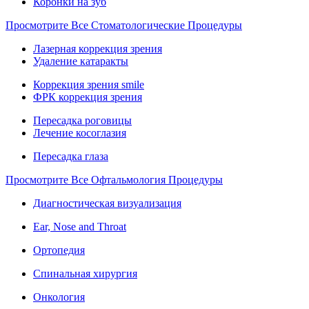
Коронки на зуб
Просмотрите Все Стоматологические Процедуры
Лазерная коррекция зрения
Удаление катаракты
Коррекция зрения smile
ФРК коррекция зрения
Пересадка роговицы
Лечение косоглазия
Пересадка глаза
Просмотрите Все Офтальмология Процедуры
Диагностическая визуализация
Ear, Nose and Throat
Ортопедия
Спинальная хирургия
Онкология