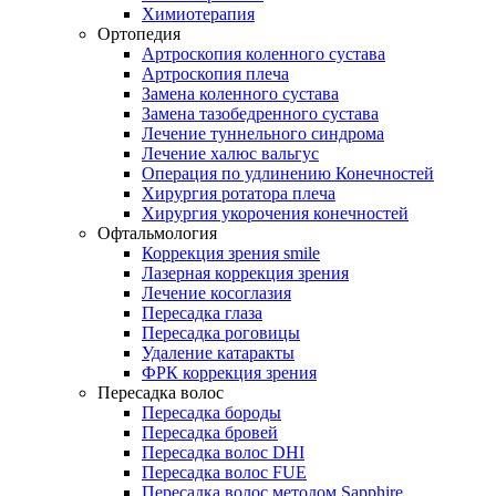
Химиотерапия
Ортопедия
Артроскопия коленного сустава
Артроскопия плеча
Замена коленного сустава
Замена тазобедренного сустава
Лечение туннельного синдрома
Лечение халюс вальгус
Операция по удлинению Конечностей
Хирургия ротатора плеча
Хирургия укорочения конечностей
Офтальмология
Коррекция зрения smile
Лазерная коррекция зрения
Лечение косоглазия
Пересадка глаза
Пересадка роговицы
Удаление катаракты
ФРК коррекция зрения
Пересадка волос
Пересадка бороды
Пересадка бровей
Пересадка волос DHI
Пересадка волос FUE
Пересадка волос методом Sapphire