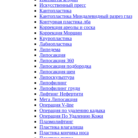
Искусственный пресс
Кантопластика
Кантопластика Миндалевидный разрез глаз
Контурная пластика лба
Коррекция ареолы и соска
Коррекция Морщин
Круропластика
Лабиопластика
Липедема
Липосакция
Липосакция 360
Липосакция подбородка
Липосакция шеи
Липоскульптура
Липофилинг
Липофилинг груди
Лифтинг Нефертити
Мега Липосакция
Операция V-line
Операция по удалению кадыка
Операция По Удалению Кожи
Плазмолифтинг
Пластика влагалища
Пластика кончика носа