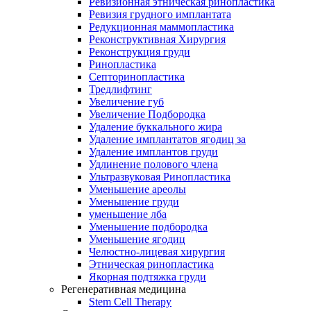
Ревизионная этническая ринопластика
Ревизия грудного имплантата
Редукционная маммопластика
Реконструктивная Хирургия
Реконструкция груди
Ринопластика
Септоринопластика
Тредлифтинг
Увеличение губ
Увеличение Подбородка
Удаление буккального жира
Удаление имплантатов ягодиц за
Удаление имплантов груди
Удлинение полового члена
Ультразвуковая Ринопластика
Уменьшение ареолы
Уменьшение груди
уменьшение лба
Уменьшение подбородка
Уменьшение ягодиц
Челюстно-лицевая хирургия
Этническая ринопластика
Якорная подтяжка груди
Регенеративная медицина
Stem Cell Therapy