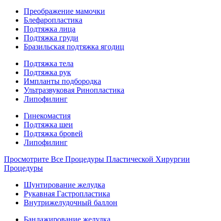
Преображение мамочки
Блефаропластика
Подтяжка лица
Подтяжка груди
Бразильская подтяжка ягодиц
Подтяжка тела
Подтяжка рук
Импланты подбородка
Ультразвуковая Ринопластика
Липофилинг
Гинекомастия
Подтяжка шеи
Подтяжка бровей
Липофилинг
Просмотрите Все Процедуры Пластической Хирургии
Процедуры
Шунтирование желудка
Рукавная Гастропластика
Внутрижелудочный баллон
Бандажирование желудка