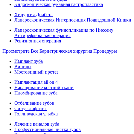
Эндоскопическая рукавная гастропластика
Хирургия Диабета
Лапароскопическая Интерпозиция Подвздошной Кишки
Лапароскопическая фундопликация по Ниссену
Антирефлюксная операция
Ревизионная операция
Просмотрите Все Бариатрическая хирургия Процедуры
Имплант зуба
Виниры
Мостовидный протез
Имплантация all on 4
Наращивание костной ткани
Пломбирование зуба
Отбеливание зубов
Синус-лифтинг
Голливудская улыбка
Лечение каналов зуба
Профессиональная чистка зубов