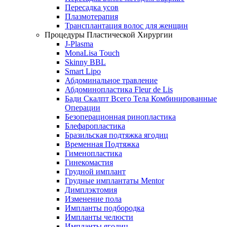
Пересадка усов
Плазмотерапия
Трансплантация волос для женщин
Процедуры Пластической Хирургии
J-Plasma
MonaLisa Touch
Skinny BBL
Smart Lipo
Абдоминальное травление
Абдоминопластика Fleur de Lis
Бади Скалпт Всего Тела Комбинированные
Операции
Безоперационная ринопластика
Блефаропластика
Бразильская подтяжка ягодиц
Временная Подтяжка
Гименопластика
Гинекомастия
Грудной имплант
Грудные имплантаты Mentor
Димплэктомия
Изменение пола
Импланты подбородка
Импланты челюсти
Импланты ягодиц