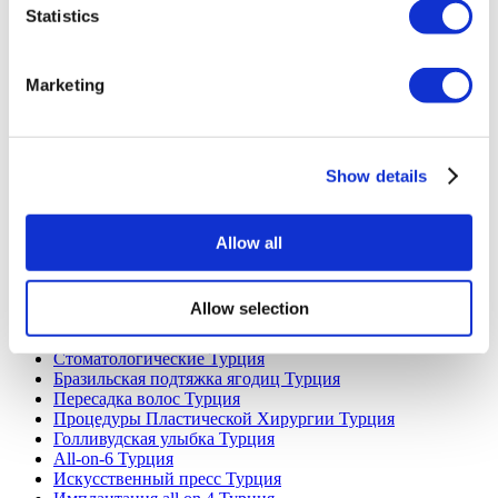
Poland Клиники
Statistics
Thailand Клиники
Hungary Клиники
Colombia Клиники
Marketing
Популярные виды лечения в Турция
Рукавная Гастропластика Турция
Ринопластика Турция
Show details
Грудной имплант Турция
Уменьшение груди Турция
Гинекомастия Турция
Имплант зуба Турция
Allow all
Виниры Турция
Коронки на зуб Турция
Липосакция Турция
Allow selection
Бариатрическая хирургия Турция
Шунтирование желудка Турция
Стоматологические Турция
Бразильская подтяжка ягодиц Турция
Пересадка волос Турция
Процедуры Пластической Хирургии Турция
Голливудская улыбка Турция
All-on-6 Турция
Искусственный пресс Турция