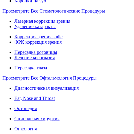
Коронки на зуб
Просмотрите Все Стоматологические Процедуры
Лазерная коррекция зрения
Удаление катаракты
Коррекция зрения smile
ФРК коррекция зрения
Пересадка роговицы
Лечение косоглазия
Пересадка глаза
Просмотрите Все Офтальмология Процедуры
Диагностическая визуализация
Ear, Nose and Throat
Ортопедия
Спинальная хирургия
Онкология