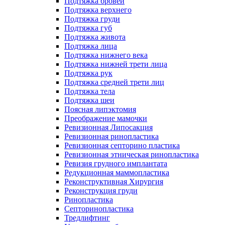
Подтяжка бровей
Подтяжка верхнего
Подтяжка груди
Подтяжка губ
Подтяжка живота
Подтяжка лица
Подтяжка нижнего века
Подтяжка нижней трети лица
Подтяжка рук
Подтяжка средней трети лиц
Подтяжка тела
Подтяжка шеи
Поясная липэктомия
Преображение мамочки
Ревизионная Липосакция
Ревизионная ринопластика
Ревизионная септорино пластика
Ревизионная этническая ринопластика
Ревизия грудного имплантата
Редукционная маммопластика
Реконструктивная Хирургия
Реконструкция груди
Ринопластика
Септоринопластика
Тредлифтинг