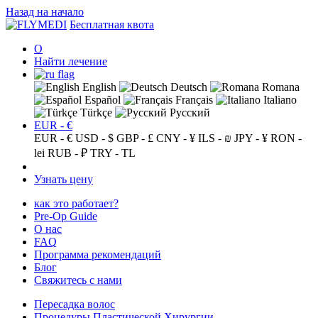
Назад на начало
Бесплатная квота
О
Найти лечение
English
Deutsch
Romana
Español
Français
Italiano
Türkçe
Русский
EUR - €
EUR - €
USD - $
GBP - £
CNY - ¥
ILS - ₪
JPY - ¥
RON -
lei
RUB - ₽
TRY - TL
Узнать цену
как это работает?
Pre-Op Guide
О нас
FAQ
Программа рекомендаций
Блог
Свяжитесь с нами
Пересадка волос
Процедуры Пластической Хирургии