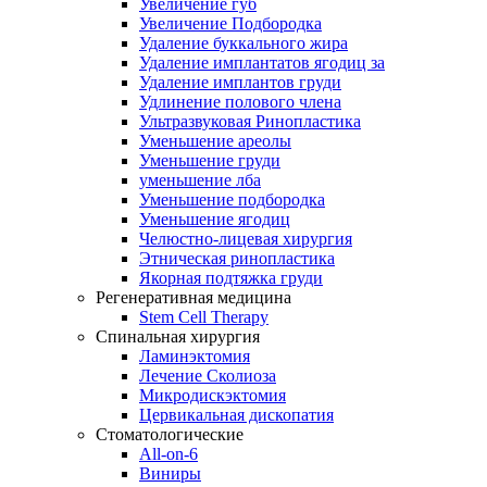
Увеличение губ
Увеличение Подбородка
Удаление буккального жира
Удаление имплантатов ягодиц за
Удаление имплантов груди
Удлинение полового члена
Ультразвуковая Ринопластика
Уменьшение ареолы
Уменьшение груди
уменьшение лба
Уменьшение подбородка
Уменьшение ягодиц
Челюстно-лицевая хирургия
Этническая ринопластика
Якорная подтяжка груди
Регенеративная медицина
Stem Cell Therapy
Спинальная хирургия
Ламинэктомия
Лечение Сколиоза
Микродискэктомия
Цервикальная дископатия
Стоматологические
All-on-6
Виниры