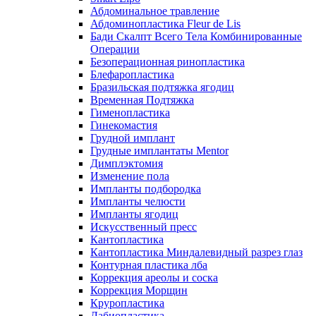
Абдоминальное травление
Абдоминопластика Fleur de Lis
Бади Скалпт Всего Тела Комбинированные
Операции
Безоперационная ринопластика
Блефаропластика
Бразильская подтяжка ягодиц
Временная Подтяжка
Гименопластика
Гинекомастия
Грудной имплант
Грудные имплантаты Mentor
Димплэктомия
Изменение пола
Импланты подбородка
Импланты челюсти
Импланты ягодиц
Искусственный пресс
Кантопластика
Кантопластика Миндалевидный разрез глаз
Контурная пластика лба
Коррекция ареолы и соска
Коррекция Морщин
Круропластика
Лабиопластика