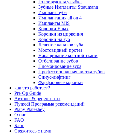
Голливудская улыбка
Зубные Импланты Straumann
Имплант зуба
Имплантация all on 4
Импланты MIS
Коронки Emax
Коронки из циркония
Коронки на зуб
Лечение каналов зуба
Мостовидный протез
Наращивание костной ткани
Отбеливание зубов
Пломбирование зуба
Профессиональная чистка зубов
Синус-лифтинг
Фарфоровые коронки
как это работает?
Pre-Op Guide
Авторы & рецензенты
Flymedi Программа рекомендаций
Plany Platezhey
О нас
FAQ
Блог
Свяжитесь с нами