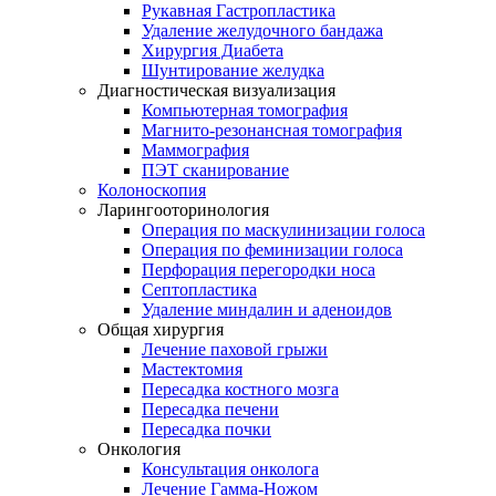
Рукавная Гастропластика
Удаление желудочного бандажа
Хирургия Диабета
Шунтирование желудка
Диагностическая визуализация
Компьютерная томография
Магнито-резонансная томография
Маммография
ПЭТ сканирование
Колоноскопия
Ларингооторинология
Операция по маскулинизации голоса
Операция по феминизации голоса
Перфорация перегородки носа
Септопластика
Удаление миндалин и аденоидов
Общая хирургия
Лечение паховой грыжи
Мастектомия
Пересадка костного мозга
Пересадка печени
Пересадка почки
Онкология
Консультация онколога
Лечение Гамма-Ножом