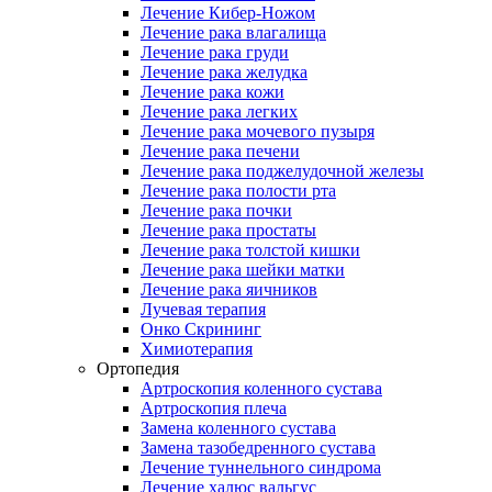
Лечение Кибер-Ножом
Лечение рака влагалища
Лечение рака груди
Лечение рака желудка
Лечение рака кожи
Лечение рака легких
Лечение рака мочевого пузыря
Лечение рака печени
Лечение рака поджелудочной железы
Лечение рака полости рта
Лечение рака почки
Лечение рака простаты
Лечение рака толстой кишки
Лечение рака шейки матки
Лечение рака яичников
Лучевая терапия
Онко Скрининг
Химиотерапия
Ортопедия
Артроскопия коленного сустава
Артроскопия плеча
Замена коленного сустава
Замена тазобедренного сустава
Лечение туннельного синдрома
Лечение халюс вальгус