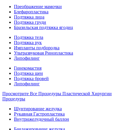
Преображение мамочки
Блефаропластика
Подтяжка лица
Подтяжка груди
Бразильская подтяжка ягодиц
Подтяжка тела
Подтяжка рук
Импланты подбородка
Ультразвуковая Ринопластика
Липофилинг
Гинекомастия
Подтяжка шеи
Подтяжка бровей
Липофилинг
Просмотрите Все Процедуры Пластической Хирургии
Процедуры
Шунтирование желудка
Рукавная Гастропластика
Внутрижелудочный баллон
Бандажирование желудка