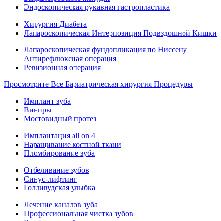
Эндоскопическая рукавная гастропластика
Хирургия Диабета
Лапароскопическая Интерпозиция Подвздошной Кишки
Лапароскопическая фундопликация по Ниссену
Антирефлюксная операция
Ревизионная операция
Просмотрите Все Бариатрическая хирургия Процедуры
Имплант зуба
Виниры
Мостовидный протез
Имплантация all on 4
Наращивание костной ткани
Пломбирование зуба
Отбеливание зубов
Синус-лифтинг
Голливудская улыбка
Лечение каналов зуба
Профессиональная чистка зубов