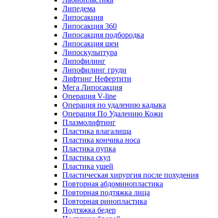
Липедема
Липосакция
Липосакция 360
Липосакция подбородка
Липосакция шеи
Липоскульптура
Липофилинг
Липофилинг груди
Лифтинг Нефертити
Мега Липосакция
Операция V-line
Операция по удалению кадыка
Операция По Удалению Кожи
Плазмолифтинг
Пластика влагалища
Пластика кончика носа
Пластика пупка
Пластика скул
Пластика ушей
Пластическая хирургия после похудения
Повторная абдоминопластика
Повторная подтяжка лица
Повторная ринопластика
Подтяжка бедер