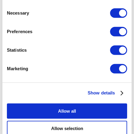
Грудной имплант Турция
Consent
Уменьшение груди Турция
Necessary
Selection
Гинекомастия Турция
Имплант зуба Турция
Виниры Турция
Preferences
Коронки на зуб Турция
Липосакция Турция
Бариатрическая хирургия Турция
Шунтирование желудка Турция
Statistics
Стоматологические Турция
Бразильская подтяжка ягодиц Турция
Пересадка волос Турция
Marketing
Процедуры Пластической Хирургии Турция
Голливудская улыбка Турция
All-on-6 Турция
Искусственный пресс Турция
Имплантация all on 4 Турция
Show details
Популярные клиники
Allow all
Клиника Luna
Istanbul European Clinic
Dentavivo
Dr. Vivo Hair Clinic
Allow selection
YeahSmile