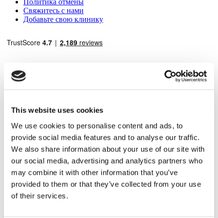
Политика отмены
Свяжитесь с нами
Добавьте свою клинику
Популярные направления
This website uses cookies
Турция Клиники
We use cookies to personalise content and ads, to
Spain Клиники
provide social media features and to analyse our traffic.
Mexico Клиники
We also share information about your use of our site with
Poland Клиники
Thailand Клиники
our social media, advertising and analytics partners who
Hungary Клиники
may combine it with other information that you’ve
Colombia Клиники
provided to them or that they’ve collected from your use
Популярные виды лечения в Турция
of their services.
Рукавная Гастропластика Турция
Ринопластика Турция