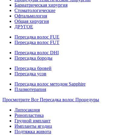
Бариатрическая хирургия
Стоматологические
Офтальмология
Общая хирургия
ДРУГОЕ
Пересадка волос FUE
Пересадка волос FUT
Пересадка волос DHI
Пересадка бороды
Пересадка бровей
Пересадка усов
Пересадка волос методом Sapphire
Плазмотерапия
Просмотрите Все Пересадка волос Процедуры
Липосакция
Ринопластика
Грудной имплант
Импланты ягодиц
Подтяжка живота