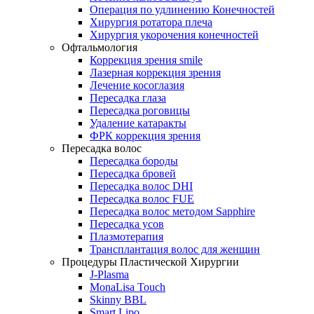
Операция по удлинению Конечностей
Хирургия ротатора плеча
Хирургия укорочения конечностей
Офтальмология
Коррекция зрения smile
Лазерная коррекция зрения
Лечение косоглазия
Пересадка глаза
Пересадка роговицы
Удаление катаракты
ФРК коррекция зрения
Пересадка волос
Пересадка бороды
Пересадка бровей
Пересадка волос DHI
Пересадка волос FUE
Пересадка волос методом Sapphire
Пересадка усов
Плазмотерапия
Трансплантация волос для женщин
Процедуры Пластической Хирургии
J-Plasma
MonaLisa Touch
Skinny BBL
Smart Lipo