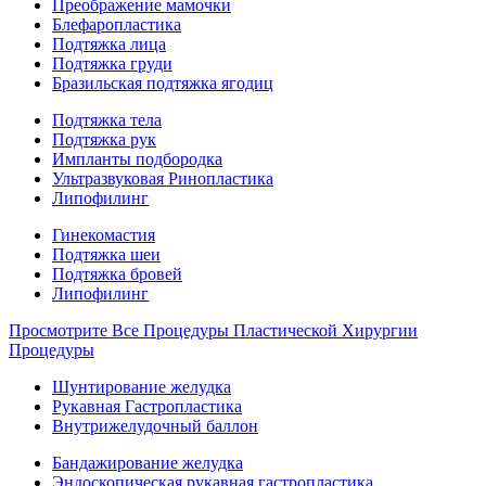
Преображение мамочки
Блефаропластика
Подтяжка лица
Подтяжка груди
Бразильская подтяжка ягодиц
Подтяжка тела
Подтяжка рук
Импланты подбородка
Ультразвуковая Ринопластика
Липофилинг
Гинекомастия
Подтяжка шеи
Подтяжка бровей
Липофилинг
Просмотрите Все Процедуры Пластической Хирургии
Процедуры
Шунтирование желудка
Рукавная Гастропластика
Внутрижелудочный баллон
Бандажирование желудка
Эндоскопическая рукавная гастропластика