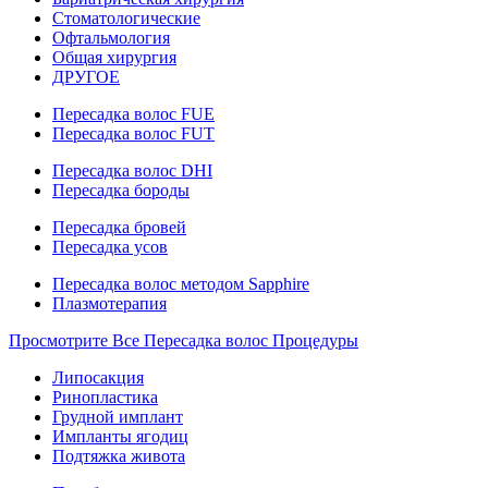
Стоматологические
Офтальмология
Общая хирургия
ДРУГОЕ
Пересадка волос FUE
Пересадка волос FUT
Пересадка волос DHI
Пересадка бороды
Пересадка бровей
Пересадка усов
Пересадка волос методом Sapphire
Плазмотерапия
Просмотрите Все Пересадка волос Процедуры
Липосакция
Ринопластика
Грудной имплант
Импланты ягодиц
Подтяжка живота