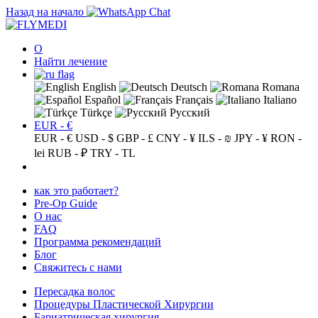
Назад на начало
О
Найти лечение
English
Deutsch
Romana
Español
Français
Italiano
Türkçe
Русский
EUR - €
EUR - €
USD - $
GBP - £
CNY - ¥
ILS - ₪
JPY - ¥
RON -
lei
RUB - ₽
TRY - TL
как это работает?
Pre-Op Guide
О нас
FAQ
Программа рекомендаций
Блог
Свяжитесь с нами
Пересадка волос
Процедуры Пластической Хирургии
Бариатрическая хирургия