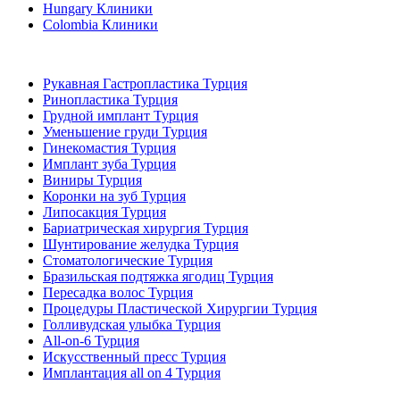
Hungary Клиники
Colombia Клиники
Популярные виды лечения в Турция
Рукавная Гастропластика Турция
Ринопластика Турция
Грудной имплант Турция
Уменьшение груди Турция
Гинекомастия Турция
Имплант зуба Турция
Виниры Турция
Коронки на зуб Турция
Липосакция Турция
Бариатрическая хирургия Турция
Шунтирование желудка Турция
Стоматологические Турция
Бразильская подтяжка ягодиц Турция
Пересадка волос Турция
Процедуры Пластической Хирургии Турция
Голливудская улыбка Турция
All-on-6 Турция
Искусственный пресс Турция
Имплантация all on 4 Турция