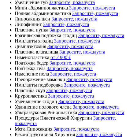
Увеличение губ
Запросите, пожалуста
Мини абдоминопластика
Запросите, пожалуста
Полная абдоминопластика
Запросите, пожалуста
Липосакция шеи
Запросите, пожалуста
Липофилинг
Запросите, пожалуста
Пластика пупка
Запросите, пожалуста
Бразильская подтяжка ягодиц
Запросите, пожалуста
Импланты ягодиц
Запросите, пожалуста
Димплэктомия
Запросите, пожалуста
Пластика влагалища
Запросите, пожалуста
Гименопластика
от 2 900 €
Подтяжка бедер
Запросите, пожалуста
Подтяжка тела
Запросите, пожалуста
Изменение пола
Запросите, пожалуста
Преображение мамочки
Запросите, пожалуста
Импланты подбородка
Запросите, пожалуста
Пластика скул
Запросите, пожалуста
Круропластика
Запросите, пожалуста
Уменьшение ягодиц
Запросите, пожалуста
Удлинение полового члена
Запросите, пожалуста
Ультразвуковая Ринопластика
Запросите, пожалуста
Процедуры Пластической Хирургии
Запросите,
пожалуста
Мега Липосакция
Запросите, пожалуста
Реконструктивная Хирургия
Запросите, пожалуста