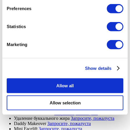
Безоперационная ринопластика
Запросите, пожалуста
Preferences
Искусственный пресс
Запросите, пожалуста
Абдоминальное травление
Запросите, пожалуста
Редукционная маммопластика
Запросите, пожалуста
Якорная подтяжка груди
Запросите, пожалуста
Statistics
Ревизионная Липосакция
Запросите, пожалуста
Тредлифтинг
Запросите, пожалуста
Челюстно-лицевая хирургия
Запросите, пожалуста
Marketing
Повторная подтяжка лица
Запросите, пожалуста
Поясная липэктомия
Запросите, пожалуста
уменьшение лба
Запросите, пожалуста
Этническая ринопластика
Запросите, пожалуста
MonaLisa Touch
Запросите, пожалуста
Show details
Пластическая хирургия после похудения
Запросите,
пожалуста
Удаление имплантатов ягодиц за
Запросите, пожалуста
Allow all
Skinny BBL
Запросите, пожалуста
Подтяжка верхнего
Запросите, пожалуста
Подтяжка нижнего века
Запросите, пожалуста
Подтяжка губ
Запросите, пожалуста
Allow selection
Абдоминопластика Fleur de Lis
Запросите, пожалуста
Импланты челюсти
Запросите, пожалуста
Удаление буккального жира
Запросите, пожалуста
Daddy Makeover
Запросите, пожалуста
Mini Facelift
Запросите, пожалуста