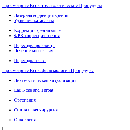
Просмотрите Все Стоматологические Процедуры
Лазерная коррекция зрения
Удаление катаракты
Коррекция зрения smile
ФРК коррекция зрения
Пересадка роговицы
Лечение косоглазия
Пересадка глаза
Просмотрите Все Офтальмология Процедуры
Диагностическая визуализация
Ear, Nose and Throat
Ортопедия
Спинальная хирургия
Онкология