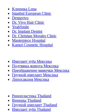
Популярные клиники
Клиника Luna
Istanbul European Clinic
Dentavivo
Dr. Vivo Hair Clinic
YeahSmile
Dr. Implant Dentist
Dr. Christian Morales Clinic
Masterpiece Hospital
Kamol Cosmetic Hospital
Популярные виды лечения в Мексика
Имплант зуба Мексика
Подтяжка живота Мексика
Преображение мамочки Мексика
Грудной имплант Мексика
Липосакция Мексика
Популярные виды лечения в Thailand
Ринопластика Thailand
Виниры Thailand
Грудной имплант Thailand
Имплант зуба Thailand