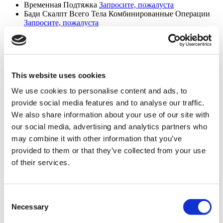
Временная Подтяжка
Запросите, пожалуста
Бади Скалпт Всего Тела Комбинированные Операции
Запросите, пожалуста
Лабиопластика
Запросите, пожалуста
Увеличение Подбородка
Запросите, пожалуста
Коррекция Морщин
Запросите, пожалуста
Кантопластика Миндалевидный разрез глаз
Запросите,
пожалуста
This website uses cookies
Глубокая подтяжка лица
Запросите, пожалуста
Плазмолифтинг
Запросите, пожалуста
We use cookies to personalise content and ads, to
Липосакция 360
Запросите, пожалуста
provide social media features and to analyse our traffic.
Повторная ринопластика
Запросите, пожалуста
Септоринопластика
Запросите, пожалуста
We also share information about your use of our site with
Ревизионная ринопластика
Запросите, пожалуста
our social media, advertising and analytics partners who
Лифтинг Нефертити
Запросите, пожалуста
may combine it with other information that you’ve
J-Plasma
Запросите, пожалуста
Операция V-line
Запросите, пожалуста
provided to them or that they’ve collected from your use
Реконструкция груди
Запросите, пожалуста
of their services.
Smart Lipo
Запросите, пожалуста
Липоскульптура
Запросите, пожалуста
Липофилинг груди
Запросите, пожалуста
Грудные имплантаты Mentor
Запросите, пожалуста
Consent
Подтяжка нижней трети лица
Запросите, пожалуста
Necessary
Selection
Липосакция подбородка
Запросите, пожалуста
Повторная абдоминопластика
Запросите, пожалуста