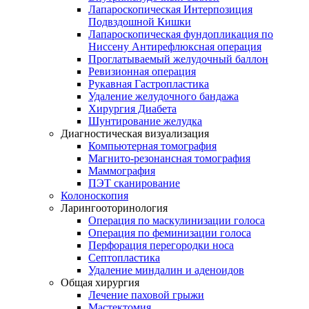
Лапароскопическая Интерпозиция
Подвздошной Кишки
Лапароскопическая фундопликация по
Ниссену Антирефлюксная операция
Проглатываемый желудочный баллон
Ревизионная операция
Рукавная Гастропластика
Удаление желудочного бандажа
Хирургия Диабета
Шунтирование желудка
Диагностическая визуализация
Компьютерная томография
Магнито-резонансная томография
Маммография
ПЭТ сканирование
Колоноскопия
Ларингооторинология
Операция по маскулинизации голоса
Операция по феминизации голоса
Перфорация перегородки носа
Септопластика
Удаление миндалин и аденоидов
Общая хирургия
Лечение паховой грыжи
Мастектомия