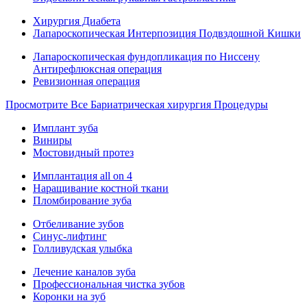
Хирургия Диабета
Лапароскопическая Интерпозиция Подвздошной Кишки
Лапароскопическая фундопликация по Ниссену
Антирефлюксная операция
Ревизионная операция
Просмотрите Все Бариатрическая хирургия Процедуры
Имплант зуба
Виниры
Мостовидный протез
Имплантация all on 4
Наращивание костной ткани
Пломбирование зуба
Отбеливание зубов
Синус-лифтинг
Голливудская улыбка
Лечение каналов зуба
Профессиональная чистка зубов
Коронки на зуб