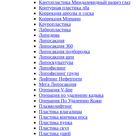
Кантопластика Миндалевидный разрез глаз
Контурная пластика лба
Коррекция ареолы и соска
Коррекция Морщин
Круропластика
Лабиопластика
Липедема
Липосакция
Липосакция 360
Липосакция подбородка
Липосакция шеи
Липоскульптура
Липофилинг
Липофилинг груди
Лифтинг Нефертити
Мега Липосакция
Операция V-line
Операция по удалению кадыка
Операция По Удалению Кожи
Плазмолифтинг
Пластика влагалища
Пластика кончика носа
Пластика пупка
Пластика скул
Пластика ушей