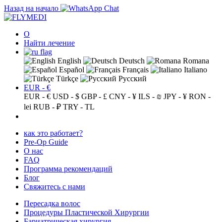
Назад на начало
О
Найти лечение
English
Deutsch
Romana
Español
Français
Italiano
Türkçe
Русский
EUR - €
EUR - €
USD - $
GBP - £
CNY - ¥
ILS - ₪
JPY - ¥
RON -
lei
RUB - ₽
TRY - TL
как это работает?
Pre-Op Guide
О нас
FAQ
Программа рекомендаций
Блог
Свяжитесь с нами
Пересадка волос
Процедуры Пластической Хирургии
Бариатрическая хирургия