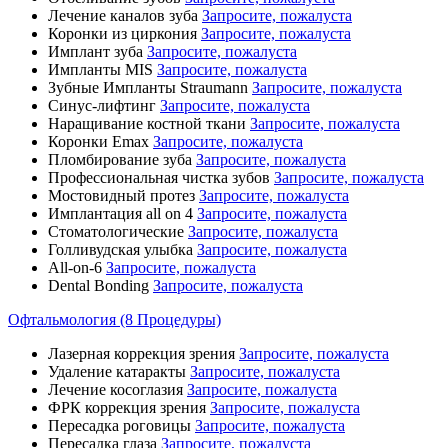
Лечение каналов зуба
Запросите, пожалуста
Коронки из циркония
Запросите, пожалуста
Имплант зуба
Запросите, пожалуста
Импланты MIS
Запросите, пожалуста
Зубные Импланты Straumann
Запросите, пожалуста
Синус-лифтинг
Запросите, пожалуста
Наращивание костной ткани
Запросите, пожалуста
Коронки Emax
Запросите, пожалуста
Пломбирование зуба
Запросите, пожалуста
Профессиональная чистка зубов
Запросите, пожалуста
Мостовидный протез
Запросите, пожалуста
Имплантация all on 4
Запросите, пожалуста
Стоматологические
Запросите, пожалуста
Голливудская улыбка
Запросите, пожалуста
All-on-6
Запросите, пожалуста
Dental Bonding
Запросите, пожалуста
Офтальмология (8 Процедуры)
Лазерная коррекция зрения
Запросите, пожалуста
Удаление катаракты
Запросите, пожалуста
Лечение косоглазия
Запросите, пожалуста
ФРК коррекция зрения
Запросите, пожалуста
Пересадка роговицы
Запросите, пожалуста
Пересадка глаза
Запросите, пожалуста