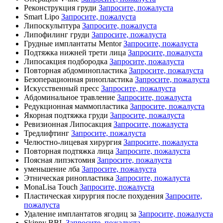
Реконструкция груди
Запросите, пожалуста
Smart Lipo
Запросите, пожалуста
Липоскульптура
Запросите, пожалуста
Липофилинг груди
Запросите, пожалуста
Грудные имплантаты Mentor
Запросите, пожалуста
Подтяжка нижней трети лица
Запросите, пожалуста
Липосакция подбородка
Запросите, пожалуста
Повторная абдоминопластика
Запросите, пожалуста
Безоперационная ринопластика
Запросите, пожалуста
Искусственный пресс
Запросите, пожалуста
Абдоминальное травление
Запросите, пожалуста
Редукционная маммопластика
Запросите, пожалуста
Якорная подтяжка груди
Запросите, пожалуста
Ревизионная Липосакция
Запросите, пожалуста
Тредлифтинг
Запросите, пожалуста
Челюстно-лицевая хирургия
Запросите, пожалуста
Повторная подтяжка лица
Запросите, пожалуста
Поясная липэктомия
Запросите, пожалуста
уменьшение лба
Запросите, пожалуста
Этническая ринопластика
Запросите, пожалуста
MonaLisa Touch
Запросите, пожалуста
Пластическая хирургия после похудения
Запросите,
пожалуста
Удаление имплантатов ягодиц за
Запросите, пожалуста
Skinny BBL
Запросите, пожалуста