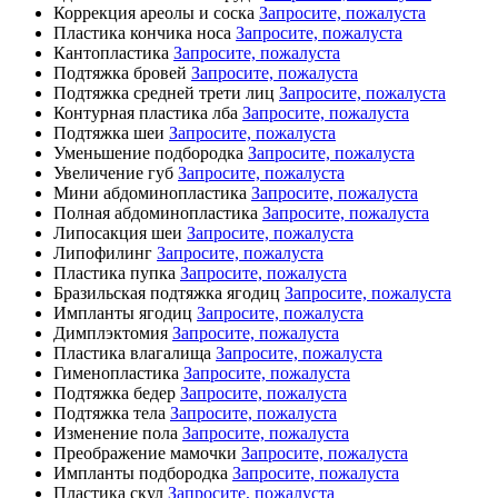
Коррекция ареолы и соска
Запросите, пожалуста
Пластика кончика носа
Запросите, пожалуста
Кантопластика
Запросите, пожалуста
Подтяжка бровей
Запросите, пожалуста
Подтяжка средней трети лиц
Запросите, пожалуста
Контурная пластика лба
Запросите, пожалуста
Подтяжка шеи
Запросите, пожалуста
Уменьшение подбородка
Запросите, пожалуста
Увеличение губ
Запросите, пожалуста
Мини абдоминопластика
Запросите, пожалуста
Полная абдоминопластика
Запросите, пожалуста
Липосакция шеи
Запросите, пожалуста
Липофилинг
Запросите, пожалуста
Пластика пупка
Запросите, пожалуста
Бразильская подтяжка ягодиц
Запросите, пожалуста
Импланты ягодиц
Запросите, пожалуста
Димплэктомия
Запросите, пожалуста
Пластика влагалища
Запросите, пожалуста
Гименопластика
Запросите, пожалуста
Подтяжка бедер
Запросите, пожалуста
Подтяжка тела
Запросите, пожалуста
Изменение пола
Запросите, пожалуста
Преображение мамочки
Запросите, пожалуста
Импланты подбородка
Запросите, пожалуста
Пластика скул
Запросите, пожалуста