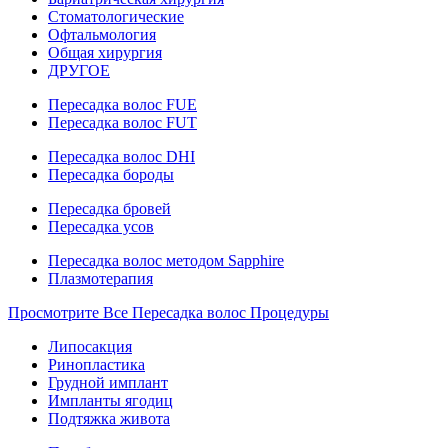
Стоматологические
Офтальмология
Общая хирургия
ДРУГОЕ
Пересадка волос FUE
Пересадка волос FUT
Пересадка волос DHI
Пересадка бороды
Пересадка бровей
Пересадка усов
Пересадка волос методом Sapphire
Плазмотерапия
Просмотрите Все Пересадка волос Процедуры
Липосакция
Ринопластика
Грудной имплант
Импланты ягодиц
Подтяжка живота