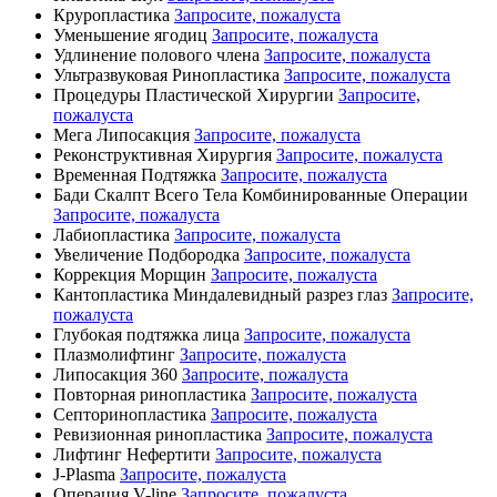
Круропластика
Запросите, пожалуста
Уменьшение ягодиц
Запросите, пожалуста
Удлинение полового члена
Запросите, пожалуста
Ультразвуковая Ринопластика
Запросите, пожалуста
Процедуры Пластической Хирургии
Запросите,
пожалуста
Мега Липосакция
Запросите, пожалуста
Реконструктивная Хирургия
Запросите, пожалуста
Временная Подтяжка
Запросите, пожалуста
Бади Скалпт Всего Тела Комбинированные Операции
Запросите, пожалуста
Лабиопластика
Запросите, пожалуста
Увеличение Подбородка
Запросите, пожалуста
Коррекция Морщин
Запросите, пожалуста
Кантопластика Миндалевидный разрез глаз
Запросите,
пожалуста
Глубокая подтяжка лица
Запросите, пожалуста
Плазмолифтинг
Запросите, пожалуста
Липосакция 360
Запросите, пожалуста
Повторная ринопластика
Запросите, пожалуста
Септоринопластика
Запросите, пожалуста
Ревизионная ринопластика
Запросите, пожалуста
Лифтинг Нефертити
Запросите, пожалуста
J-Plasma
Запросите, пожалуста
Операция V-line
Запросите, пожалуста