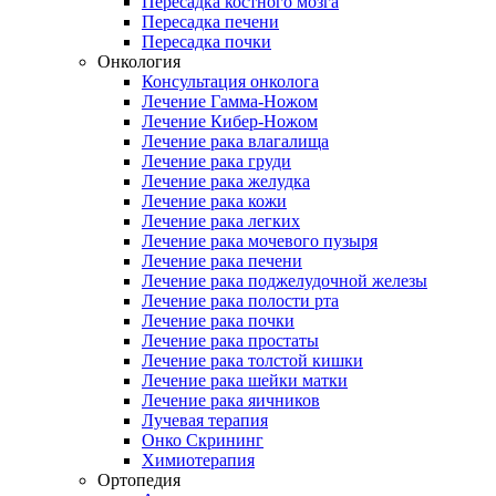
Пересадка костного мозга
Пересадка печени
Пересадка почки
Онкология
Консультация онколога
Лечение Гамма-Ножом
Лечение Кибер-Ножом
Лечение рака влагалища
Лечение рака груди
Лечение рака желудка
Лечение рака кожи
Лечение рака легких
Лечение рака мочевого пузыря
Лечение рака печени
Лечение рака поджелудочной железы
Лечение рака полости рта
Лечение рака почки
Лечение рака простаты
Лечение рака толстой кишки
Лечение рака шейки матки
Лечение рака яичников
Лучевая терапия
Онко Скрининг
Химиотерапия
Ортопедия