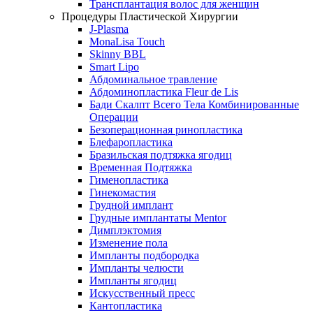
Трансплантация волос для женщин
Процедуры Пластической Хирургии
J-Plasma
MonaLisa Touch
Skinny BBL
Smart Lipo
Абдоминальное травление
Абдоминопластика Fleur de Lis
Бади Скалпт Всего Тела Комбинированные
Операции
Безоперационная ринопластика
Блефаропластика
Бразильская подтяжка ягодиц
Временная Подтяжка
Гименопластика
Гинекомастия
Грудной имплант
Грудные имплантаты Mentor
Димплэктомия
Изменение пола
Импланты подбородка
Импланты челюсти
Импланты ягодиц
Искусственный пресс
Кантопластика