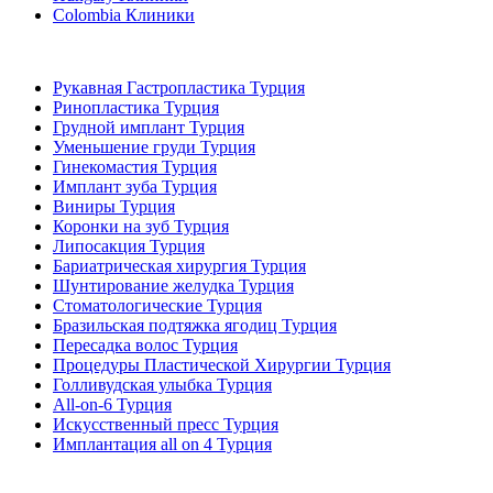
Colombia Клиники
Популярные виды лечения в Турция
Рукавная Гастропластика Турция
Ринопластика Турция
Грудной имплант Турция
Уменьшение груди Турция
Гинекомастия Турция
Имплант зуба Турция
Виниры Турция
Коронки на зуб Турция
Липосакция Турция
Бариатрическая хирургия Турция
Шунтирование желудка Турция
Стоматологические Турция
Бразильская подтяжка ягодиц Турция
Пересадка волос Турция
Процедуры Пластической Хирургии Турция
Голливудская улыбка Турция
All-on-6 Турция
Искусственный пресс Турция
Имплантация all on 4 Турция
Популярные клиники