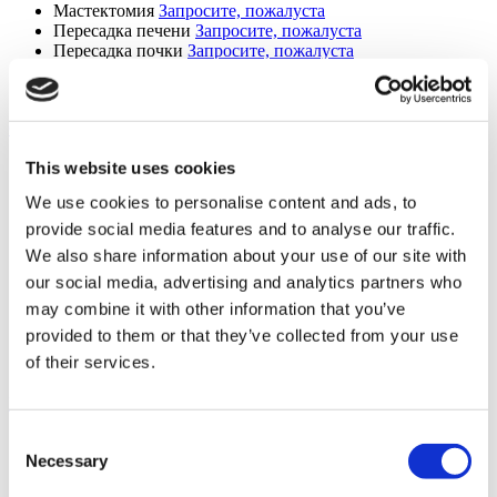
Мастектомия
Запросите, пожалуста
Пересадка печени
Запросите, пожалуста
Пересадка почки
Запросите, пожалуста
Пересадка костного мозга
Запросите, пожалуста
Общая хирургия
Запросите, пожалуста
Ортопедия (9 Процедуры)
Лечение туннельного синдрома
Запросите, пожалуста
This website uses cookies
Замена тазобедренного сустава
Запросите, пожалуста
We use cookies to personalise content and ads, to
Замена коленного сустава
Запросите, пожалуста
Хирургия ротатора плеча
Запросите, пожалуста
provide social media features and to analyse our traffic.
Артроскопия плеча
Запросите, пожалуста
We also share information about your use of our site with
Лечение халюс вальгус
Запросите, пожалуста
our social media, advertising and analytics partners who
Ортопедия
Запросите, пожалуста
Операция по удлинению Конечностей
Запросите,
may combine it with other information that you’ve
пожалуста
provided to them or that they’ve collected from your use
Хирургия укорочения конечностей
Запросите,
of their services.
пожалуста
Репродуктивная медицина (8 Процедуры)
Consent
ЭКО с донорской яйцеклеткой
Запросите, пожалуста
Necessary
ЭКО с донорской спермой
Запросите, пожалуста
Selection
ЭКО с ИКСИ
Запросите, пожалуста