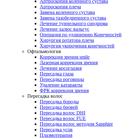
Артроскопия коленного сустава
Артроскопия плеча
Замена коленного сустава
Замена тазобедренного сустава
Лечение туннельного синдрома
Лечение халюс вальгус
Операция по удлинению Конечностей
Хирургия ротатора плеча
Хирургия укорочения конечностей
Офтальмология
Коррекция зрения smile
Лазерная коррекция зрения
Лечение косоглазия
Пересадка глаза
Пересадка роговицы
Удаление катаракты
ФРК коррекция зрения
Пересадка волос
Пересадка бороды
Пересадка бровей
Пересадка волос DHI
Пересадка волос FUE
Пересадка волос методом Sapphire
Пересадка усов
Плазмотерапия