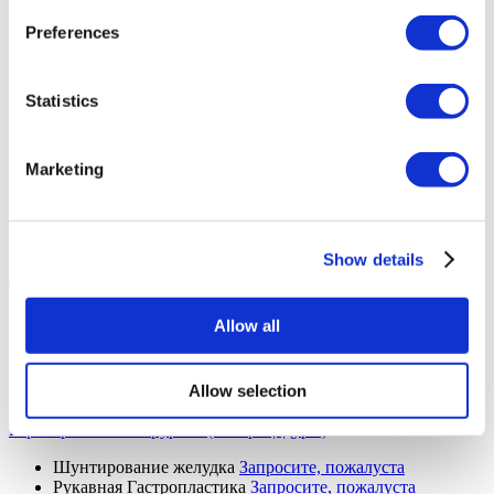
ЭКО
Запросите, пожалуста
ИКСИ
Запросите, пожалуста
Preferences
ПГД
Запросите, пожалуста
ЭКО с ИМСИ
Запросите, пожалуста
Репродуктивная медицина
Запросите, пожалуста
Statistics
Спинальная хирургия (5 Процедуры)
Ламинэктомия
Запросите, пожалуста
Marketing
Микродискэктомия
Запросите, пожалуста
Цервикальная дископатия
Запросите, пожалуста
Лечение Сколиоза
Запросите, пожалуста
Спинальная хирургия
Запросите, пожалуста
Show details
Диагностическая визуализация (5 Процедуры)
Магнито-резонансная томография
Запросите, пожалуста
Allow all
Компьютерная томография
Запросите, пожалуста
Маммография
Запросите, пожалуста
ПЭТ сканирование
Запросите, пожалуста
Allow selection
Диагностическая визуализация
Запросите, пожалуста
Бариатрическая хирургия (13 Процедуры)
Шунтирование желудка
Запросите, пожалуста
Рукавная Гастропластика
Запросите, пожалуста