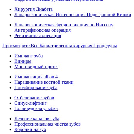
Хирургия Диабета
Лапароскопическая Интерпозиция Подвздошной Кишки
Лапароскопическая фундопликация по Ниссену
Антирефлюксная операция
Ревизионная операция
Просмотрите Все Бариатрическая хирургия Процедуры
Имплант зуба
Виниры
Мостовидный протез
Имплантация all on 4
Наращивание костной ткани
Пломбирование зуба
Отбеливание зубов
Синус-лифтинг
Голливудская улыбка
Лечение каналов зуба
Профессиональная чистка зубов
Коронки на зуб