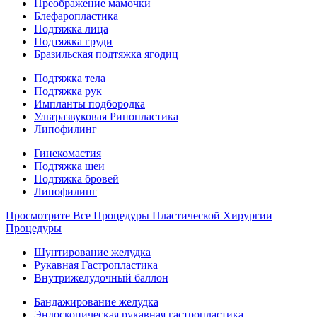
Преображение мамочки
Блефаропластика
Подтяжка лица
Подтяжка груди
Бразильская подтяжка ягодиц
Подтяжка тела
Подтяжка рук
Импланты подбородка
Ультразвуковая Ринопластика
Липофилинг
Гинекомастия
Подтяжка шеи
Подтяжка бровей
Липофилинг
Просмотрите Все Процедуры Пластической Хирургии
Процедуры
Шунтирование желудка
Рукавная Гастропластика
Внутрижелудочный баллон
Бандажирование желудка
Эндоскопическая рукавная гастропластика