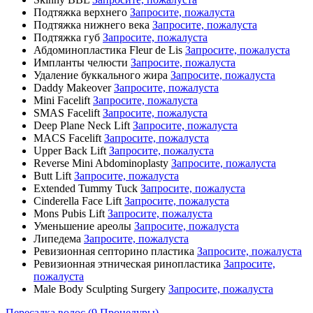
Подтяжка верхнего
Запросите, пожалуста
Подтяжка нижнего века
Запросите, пожалуста
Подтяжка губ
Запросите, пожалуста
Абдоминопластика Fleur de Lis
Запросите, пожалуста
Импланты челюсти
Запросите, пожалуста
Удаление буккального жира
Запросите, пожалуста
Daddy Makeover
Запросите, пожалуста
Mini Facelift
Запросите, пожалуста
SMAS Facelift
Запросите, пожалуста
Deep Plane Neck Lift
Запросите, пожалуста
MACS Facelift
Запросите, пожалуста
Upper Back Lift
Запросите, пожалуста
Reverse Mini Abdominoplasty
Запросите, пожалуста
Butt Lift
Запросите, пожалуста
Extended Tummy Tuck
Запросите, пожалуста
Cinderella Face Lift
Запросите, пожалуста
Mons Pubis Lift
Запросите, пожалуста
Уменьшение ареолы
Запросите, пожалуста
Липедема
Запросите, пожалуста
Ревизионная септорино пластика
Запросите, пожалуста
Ревизионная этническая ринопластика
Запросите,
пожалуста
Male Body Sculpting Surgery
Запросите, пожалуста
Пересадка волос (9 Процедуры)