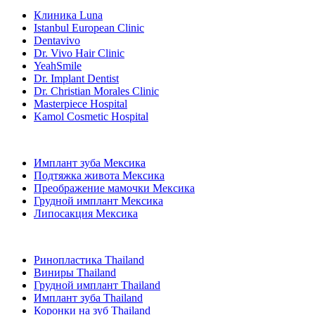
Клиника Luna
Istanbul European Clinic
Dentavivo
Dr. Vivo Hair Clinic
YeahSmile
Dr. Implant Dentist
Dr. Christian Morales Clinic
Masterpiece Hospital
Kamol Cosmetic Hospital
Популярные виды лечения в Мексика
Имплант зуба Мексика
Подтяжка живота Мексика
Преображение мамочки Мексика
Грудной имплант Мексика
Липосакция Мексика
Популярные виды лечения в Thailand
Ринопластика Thailand
Виниры Thailand
Грудной имплант Thailand
Имплант зуба Thailand
Коронки на зуб Thailand