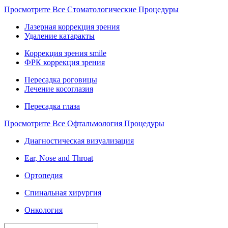
Просмотрите Все Стоматологические Процедуры
Лазерная коррекция зрения
Удаление катаракты
Коррекция зрения smile
ФРК коррекция зрения
Пересадка роговицы
Лечение косоглазия
Пересадка глаза
Просмотрите Все Офтальмология Процедуры
Диагностическая визуализация
Ear, Nose and Throat
Ортопедия
Спинальная хирургия
Онкология