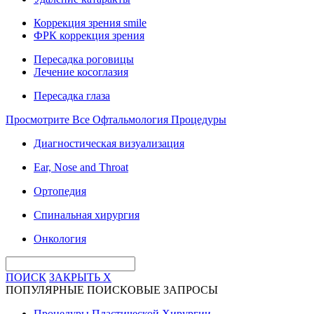
Коррекция зрения smile
ФРК коррекция зрения
Пересадка роговицы
Лечение косоглазия
Пересадка глаза
Просмотрите Все Офтальмология Процедуры
Диагностическая визуализация
Ear, Nose and Throat
Ортопедия
Спинальная хирургия
Онкология
ПОИСК
ЗАКРЫТЬ
X
ПОПУЛЯРНЫЕ ПОИСКОВЫЕ ЗАПРОСЫ
Процедуры Пластической Хирургии