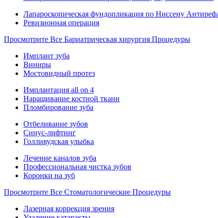
Лапароскопическая фундопликация по Ниссену Антиреф
Ревизионная операция
Просмотрите Все Бариатрическая хирургия Процедуры
Имплант зуба
Виниры
Мостовидный протез
Имплантация all on 4
Наращивание костной ткани
Пломбирование зуба
Отбеливание зубов
Синус-лифтинг
Голливудская улыбка
Лечение каналов зуба
Профессиональная чистка зубов
Коронки на зуб
Просмотрите Все Стоматологические Процедуры
Лазерная коррекция зрения
Удаление катаракты