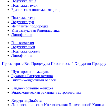
Подтяжка лица
Подтяжка груди
Бразильская подтяжка ягодиц
Подтяжка тела
Подтяжка рук
Импланты подбородка
Ультразвуковая Ринопластика
Липофилинг
Гинекомастия
Подтяжка шеи
Подтяжка бровей
Липофилинг
Просмотрите Все Процедуры Пластической Хирургии Процед
Шунтирование желудка
Рукавная Гастропластика
Внутрижелудочный баллон
Бандажирование желудка
Эндоскопическая рукавная гастропластика
Хирургия Диабета
Лапароскопическая Интерпозиция Подвздошной Кишки