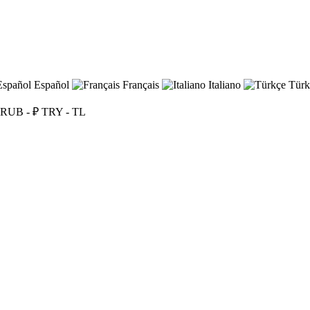
Español
Français
Italiano
Türk
RUB - ₽
TRY - TL