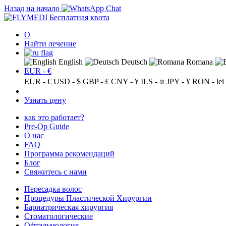
Назад на начало
Бесплатная квота
О
Найти лечение
English
Deutsch
Romana
EUR - €
EUR - €
USD - $
GBP - £
CNY - ¥
ILS - ₪
JPY - ¥
RON - lei
Узнать цену
как это работает?
Pre-Op Guide
О нас
FAQ
Программа рекомендаций
Блог
Свяжитесь с нами
Пересадка волос
Процедуры Пластической Хирургии
Бариатрическая хирургия
Стоматологические
Офтальмология