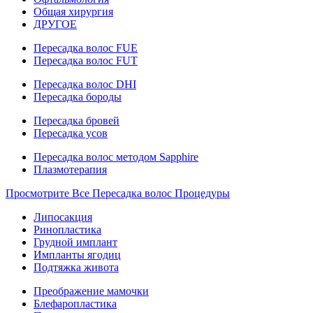
Общая хирургия
ДРУГОЕ
Пересадка волос FUE
Пересадка волос FUT
Пересадка волос DHI
Пересадка бороды
Пересадка бровей
Пересадка усов
Пересадка волос методом Sapphire
Плазмотерапия
Просмотрите Все Пересадка волос Процедуры
Липосакция
Ринопластика
Грудной имплант
Импланты ягодиц
Подтяжка живота
Преображение мамочки
Блефаропластика