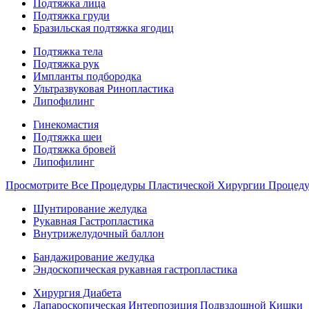
Подтяжка лица
Подтяжка груди
Бразильская подтяжка ягодиц
Подтяжка тела
Подтяжка рук
Импланты подбородка
Ультразвуковая Ринопластика
Липофилинг
Гинекомастия
Подтяжка шеи
Подтяжка бровей
Липофилинг
Просмотрите Все Процедуры Пластической Хирургии Процед
Шунтирование желудка
Рукавная Гастропластика
Внутрижелудочный баллон
Бандажирование желудка
Эндоскопическая рукавная гастропластика
Хирургия Диабета
Лапароскопическая Интерпозиция Подвздошной Кишки