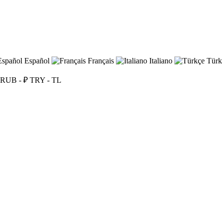
Español
Français
Italiano
Türk
RUB - ₽
TRY - TL