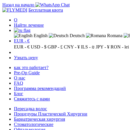
Назад на начало
Бесплатная квота
О
Найти лечение
English
Deutsch
Romana
EUR - €
EUR - €
USD - $
GBP - £
CNY - ¥
ILS - ₪
JPY - ¥
RON - lei
Узнать цену
как это работает?
Pre-Op Guide
О нас
FAQ
Программа рекомендаций
Блог
Свяжитесь с нами
Пересадка волос
Процедуры Пластической Хирургии
Бариатрическая хирургия
Стоматологические
Офтальмология