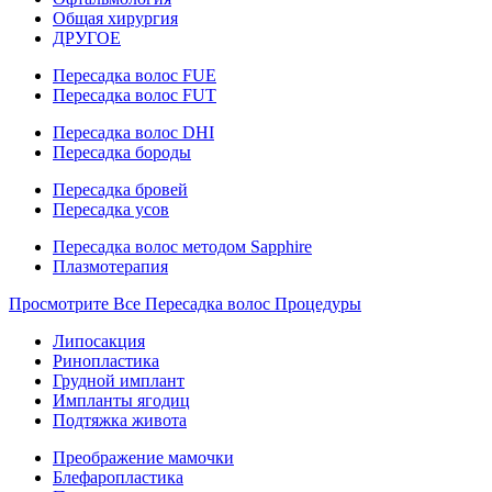
Общая хирургия
ДРУГОЕ
Пересадка волос FUE
Пересадка волос FUT
Пересадка волос DHI
Пересадка бороды
Пересадка бровей
Пересадка усов
Пересадка волос методом Sapphire
Плазмотерапия
Просмотрите Все Пересадка волос Процедуры
Липосакция
Ринопластика
Грудной имплант
Импланты ягодиц
Подтяжка живота
Преображение мамочки
Блефаропластика