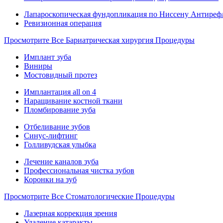
Лапароскопическая фундопликация по Ниссену Антиреф
Ревизионная операция
Просмотрите Все Бариатрическая хирургия Процедуры
Имплант зуба
Виниры
Мостовидный протез
Имплантация all on 4
Наращивание костной ткани
Пломбирование зуба
Отбеливание зубов
Синус-лифтинг
Голливудская улыбка
Лечение каналов зуба
Профессиональная чистка зубов
Коронки на зуб
Просмотрите Все Стоматологические Процедуры
Лазерная коррекция зрения
Удаление катаракты