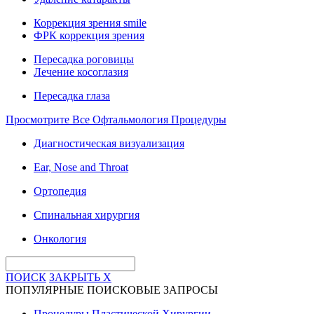
Коррекция зрения smile
ФРК коррекция зрения
Пересадка роговицы
Лечение косоглазия
Пересадка глаза
Просмотрите Все Офтальмология Процедуры
Диагностическая визуализация
Ear, Nose and Throat
Ортопедия
Спинальная хирургия
Онкология
ПОИСК
ЗАКРЫТЬ
X
ПОПУЛЯРНЫЕ ПОИСКОВЫЕ ЗАПРОСЫ
Процедуры Пластической Хирургии