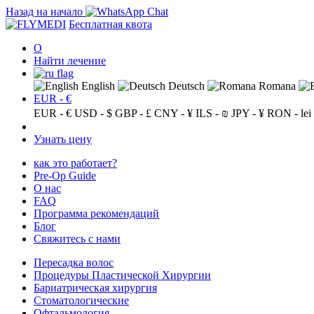
Назад на начало
Бесплатная квота
О
Найти лечение
English
Deutsch
Romana
EUR - €
EUR - €
USD - $
GBP - £
CNY - ¥
ILS - ₪
JPY - ¥
RON - lei
Узнать цену
как это работает?
Pre-Op Guide
О нас
FAQ
Программа рекомендаций
Блог
Свяжитесь с нами
Пересадка волос
Процедуры Пластической Хирургии
Бариатрическая хирургия
Стоматологические
Офтальмология