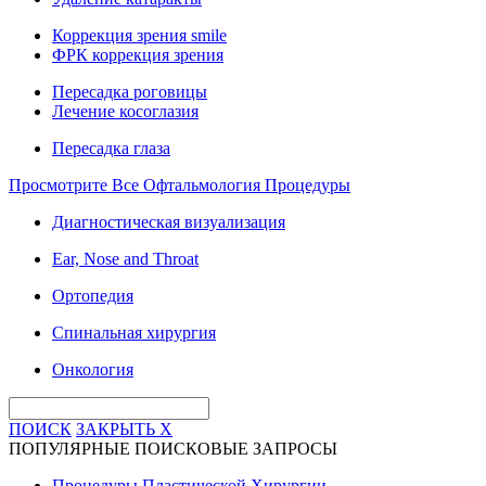
Коррекция зрения smile
ФРК коррекция зрения
Пересадка роговицы
Лечение косоглазия
Пересадка глаза
Просмотрите Все Офтальмология Процедуры
Диагностическая визуализация
Ear, Nose and Throat
Ортопедия
Спинальная хирургия
Онкология
ПОИСК
ЗАКРЫТЬ
X
ПОПУЛЯРНЫЕ ПОИСКОВЫЕ ЗАПРОСЫ
Процедуры Пластической Хирургии