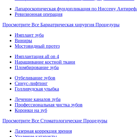
Лапароскопическая фундопликация по Ниссену Антиреф
Ревизионная операция
Просмотрите Все Бариатрическая хирургия Процедуры
Имплант зуба
Виниры
Мостовидный протез
Имплантация all on 4
Наращивание костной ткани
Пломбирование зуба
Отбеливание зубов
Синус-лифтинг
Голливудская улыбка
Лечение каналов зуба
Профессиональная чистка зубов
Коронки на зуб
Просмотрите Все Стоматологические Процедуры
Лазерная коррекция зрения
Удаление катаракты