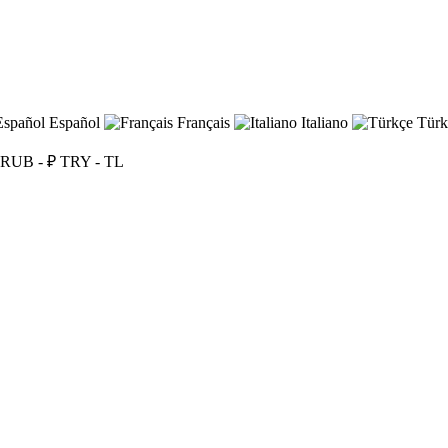
Español
Français
Italiano
Türk
RUB - ₽
TRY - TL