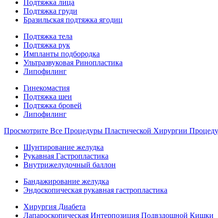
Подтяжка лица
Подтяжка груди
Бразильская подтяжка ягодиц
Подтяжка тела
Подтяжка рук
Импланты подбородка
Ультразвуковая Ринопластика
Липофилинг
Гинекомастия
Подтяжка шеи
Подтяжка бровей
Липофилинг
Просмотрите Все Процедуры Пластической Хирургии Процед
Шунтирование желудка
Рукавная Гастропластика
Внутрижелудочный баллон
Бандажирование желудка
Эндоскопическая рукавная гастропластика
Хирургия Диабета
Лапароскопическая Интерпозиция Подвздошной Кишки