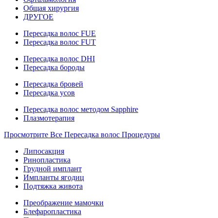
Общая хирургия
ДРУГОЕ
Пересадка волос FUE
Пересадка волос FUT
Пересадка волос DHI
Пересадка бороды
Пересадка бровей
Пересадка усов
Пересадка волос методом Sapphire
Плазмотерапия
Просмотрите Все Пересадка волос Процедуры
Липосакция
Ринопластика
Грудной имплант
Импланты ягодиц
Подтяжка живота
Преображение мамочки
Блефаропластика