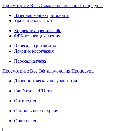
Просмотрите Все Стоматологические Процедуры
Лазерная коррекция зрения
Удаление катаракты
Коррекция зрения smile
ФРК коррекция зрения
Пересадка роговицы
Лечение косоглазия
Пересадка глаза
Просмотрите Все Офтальмология Процедуры
Диагностическая визуализация
Ear, Nose and Throat
Ортопедия
Спинальная хирургия
Онкология