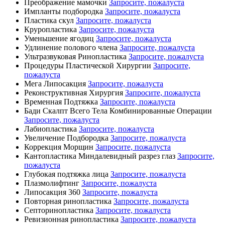
Преображение мамочки
Запросите, пожалуста
Импланты подбородка
Запросите, пожалуста
Пластика скул
Запросите, пожалуста
Круропластика
Запросите, пожалуста
Уменьшение ягодиц
Запросите, пожалуста
Удлинение полового члена
Запросите, пожалуста
Ультразвуковая Ринопластика
Запросите, пожалуста
Процедуры Пластической Хирургии
Запросите,
пожалуста
Мега Липосакция
Запросите, пожалуста
Реконструктивная Хирургия
Запросите, пожалуста
Временная Подтяжка
Запросите, пожалуста
Бади Скалпт Всего Тела Комбинированные Операции
Запросите, пожалуста
Лабиопластика
Запросите, пожалуста
Увеличение Подбородка
Запросите, пожалуста
Коррекция Морщин
Запросите, пожалуста
Кантопластика Миндалевидный разрез глаз
Запросите,
пожалуста
Глубокая подтяжка лица
Запросите, пожалуста
Плазмолифтинг
Запросите, пожалуста
Липосакция 360
Запросите, пожалуста
Повторная ринопластика
Запросите, пожалуста
Септоринопластика
Запросите, пожалуста
Ревизионная ринопластика
Запросите, пожалуста