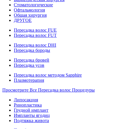
Стоматологические
Офтальмология
Общая хирургия
ДРУГОЕ
Пересадка волос FUE
Пересадка волос FUT
Пересадка волос DHI
Пересадка бороды
Пересадка бровей
Пересадка усов
Пересадка волос методом Sapphire
Плазмотерапия
Просмотрите Все Пересадка волос Процедуры
Липосакция
Ринопластика
Грудной имплант
Импланты ягодиц
Подтяжка живота