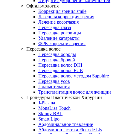
Хирургия укорочения конечностей
Офтальмология
Коррекция зрения smile
Лазерная коррекция зрения
Лечение косоглазия
Пересадка глаза
Пересадка роговицы
Удаление катаракты
ФРК коррекция зрения
Пересадка волос
Пересадка бороды
Пересадка бровей
Пересадка волос DHI
Пересадка волос FUE
Пересадка волос методом Sapphire
Пересадка усов
Плазмотерапия
Трансплантация волос для женщин
Процедуры Пластической Хирургии
J-Plasma
MonaLisa Touch
Skinny BBL
Smart Lipo
Абдоминальное травление
Абдоминопластика Fleur de Lis