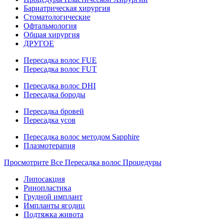
Бариатрическая хирургия
Стоматологические
Офтальмология
Общая хирургия
ДРУГОЕ
Пересадка волос FUE
Пересадка волос FUT
Пересадка волос DHI
Пересадка бороды
Пересадка бровей
Пересадка усов
Пересадка волос методом Sapphire
Плазмотерапия
Просмотрите Все Пересадка волос Процедуры
Липосакция
Ринопластика
Грудной имплант
Импланты ягодиц
Подтяжка живота