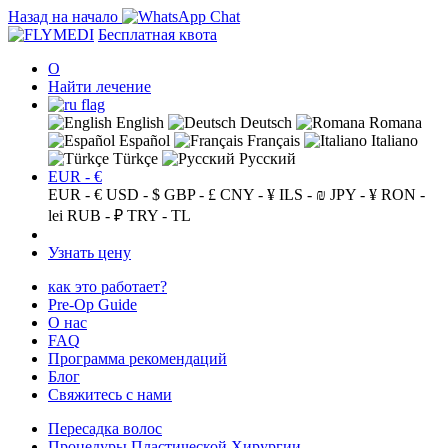
Назад на начало
Бесплатная квота
О
Найти лечение
English
Deutsch
Romana
Español
Français
Italiano
Türkçe
Русский
EUR - €
EUR - €
USD - $
GBP - £
CNY - ¥
ILS - ₪
JPY - ¥
RON -
lei
RUB - ₽
TRY - TL
Узнать цену
как это работает?
Pre-Op Guide
О нас
FAQ
Программа рекомендаций
Блог
Свяжитесь с нами
Пересадка волос
Процедуры Пластической Хирургии