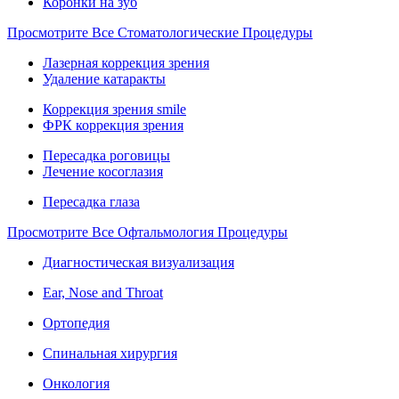
Коронки на зуб
Просмотрите Все Стоматологические Процедуры
Лазерная коррекция зрения
Удаление катаракты
Коррекция зрения smile
ФРК коррекция зрения
Пересадка роговицы
Лечение косоглазия
Пересадка глаза
Просмотрите Все Офтальмология Процедуры
Диагностическая визуализация
Ear, Nose and Throat
Ортопедия
Спинальная хирургия
Онкология