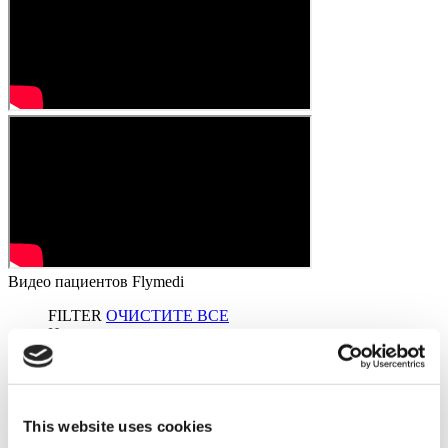
Видео пациентов Flymedi
FILTER
ОЧИСТИТЕ ВСЕ
Направления
(1 Opt. Selected)
Back
Направления
Lithuania
(1)
Города
Back
Города
Vilnius county
(1)
This website uses cookies