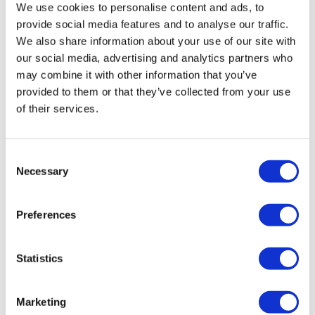
Flymedi
We use cookies to personalise content and ads, to
provide social media features and to analyse our traffic.
TÜRSAB – Операции на flymedi.com осуществляются
We also share information about your use of our site with
компанией MIRAC SARA TOURISM, туристическим
агентством группы A, зарегистрированным в TÜRSAB
our social media, advertising and analytics partners who
(Сертификат № 12276).
may combine it with other information that you’ve
Все процедуры проводятся в сертифицированном
provided to them or that they’ve collected from your use
медицинском учреждении, специализирующемся на
медицинском туризме.
of their services.
О нас
Consent
как это работает?
Pre-Op Guide
Necessary
Selection
Авторы & рецензенты
Flymedi Программа рекомендаций
Plany Platezhey
Preferences
Карьера
FAQ
Блог
Statistics
Политика Конфиденциальности
Условия и Положения
Политика отмены
Свяжитесь с нами
Marketing
Добавьте свою клинику