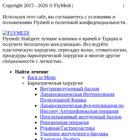
Copyright 2015 - 2026 © FlyMedi |
Условия и Положения
|
Политика Конфиденциальности
Используя этот сайт, вы соглашаетесь с условиями и
положениями Flymedi и политикой конфиденциальности.
Flymedi: Найдите лучшие клиники и врачей в Турции и
получите бесплатную консультацию. Исследуйте
пластическую хирургию, пересадку волос, стоматологию,
процедуры бариатрической хирургии и многие другие
специальности с легкостью.
Найти лечение
Back to Menu
Бариатрическая хирургия
Внутрижелудочный баллон
Лапароскопическая Интерпозиция
Подвздошной Кишки
Лапароскопическая фундопликация по
Ниссену Антирефлюксная операция
Проглатываемый желудочный баллон
Ревизионная операция
Рукавная Гастропластика
Удаление желудочного бандажа
Хирургия Диабета