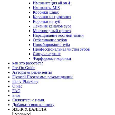
Имплантация all on 4
Импланты MIS
Коронки Emax
Коронки из циркония
Коронки на зуб
Лечение каналов зуба
Мостовидный протез
Наращивание костной ткани
Отбеливание зубов
Пломбирование зуба
Профессиональная чистка зубов
Синус-лифтинг
Фарфоровые коронки
как это работает?
Pre-Op Guide
Авторы & рецензенты
Flymedi Программа рекомендаций
Plany Platezhey
О нас
FAQ
Блог
Свяжитесь с нами
Добавьте свою клинику
ЯЗЫК & ВАЛЮТА