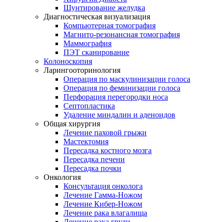
Шунтирование желудка
Диагностическая визуализация
Компьютерная томография
Магнито-резонансная томография
Маммография
ПЭТ сканирование
Колоноскопия
Ларингооторинология
Операция по маскулинизации голоса
Операция по феминизации голоса
Перфорация перегородки носа
Септопластика
Удаление миндалин и аденоидов
Общая хирургия
Лечение паховой грыжи
Мастектомия
Пересадка костного мозга
Пересадка печени
Пересадка почки
Онкология
Консультация онколога
Лечение Гамма-Ножом
Лечение Кибер-Ножом
Лечение рака влагалища
Лечение рака груди