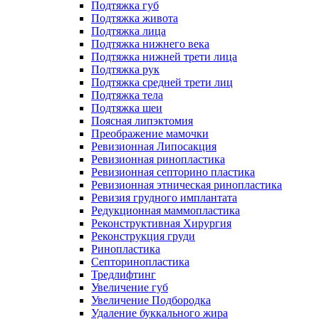
Подтяжка губ
Подтяжка живота
Подтяжка лица
Подтяжка нижнего века
Подтяжка нижней трети лица
Подтяжка рук
Подтяжка средней трети лиц
Подтяжка тела
Подтяжка шеи
Поясная липэктомия
Преображение мамочки
Ревизионная Липосакция
Ревизионная ринопластика
Ревизионная септорино пластика
Ревизионная этническая ринопластика
Ревизия грудного имплантата
Редукционная маммопластика
Реконструктивная Хирургия
Реконструкция груди
Ринопластика
Септоринопластика
Тредлифтинг
Увеличение губ
Увеличение Подбородка
Удаление буккального жира