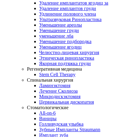
Удаление имплантатов ягодиц за
Удаление имплантов груди
Удлинение полового члена
Ультразвуковая Ринопластика
Уменьшение ареолы
Уменьшение груди
уменьшение лба
Уменьшение подбородка
Уменьшение ягодиц
Челюстно-лицевая хирургия
Этническая ринопластика
Якорная подтяжка груди
Регенеративная медицина
Stem Cell Therapy
Спинальная хирургия
Ламинэктомия
Лечение Сколиоза
Микродискэктомия
Цервикальная дископатия
Стоматологические
All-on-6
Виниры
Голливудская улыбка
Зубные Импланты Straumann
Имплант зуба