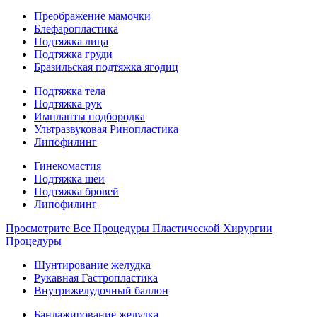
Преображение мамочки
Блефаропластика
Подтяжка лица
Подтяжка груди
Бразильская подтяжка ягодиц
Подтяжка тела
Подтяжка рук
Импланты подбородка
Ультразвуковая Ринопластика
Липофилинг
Гинекомастия
Подтяжка шеи
Подтяжка бровей
Липофилинг
Просмотрите Все Процедуры Пластической Хирургии
Процедуры
Шунтирование желудка
Рукавная Гастропластика
Внутрижелудочный баллон
Бандажирование желудка