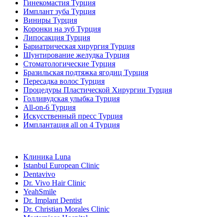
Гинекомастия Турция
Имплант зуба Турция
Виниры Турция
Коронки на зуб Турция
Липосакция Турция
Бариатрическая хирургия Турция
Шунтирование желудка Турция
Стоматологические Турция
Бразильская подтяжка ягодиц Турция
Пересадка волос Турция
Процедуры Пластической Хирургии Турция
Голливудская улыбка Турция
All-on-6 Турция
Искусственный пресс Турция
Имплантация all on 4 Турция
Популярные клиники
Клиника Luna
Istanbul European Clinic
Dentavivo
Dr. Vivo Hair Clinic
YeahSmile
Dr. Implant Dentist
Dr. Christian Morales Clinic