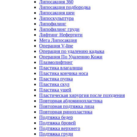
Липосакция 360
Липосакция подбородка
Липосакция шеи
Липоскульптура
Липофилинг
Липофилинг груди
Лифтинг Нефертити
Мега Липосакция
Операция V-line
Операция по удалению кадыка
Операция По Удалению Кожи
Плазмолифтинг
Пластика влагалища
Пластика кончика носа
Пластика пупка
Пластика скул
Пластика ушей
Пластическая хирургия после похудения
Повторная абдоминопластика
Повторная подтяжка лица
Повторная ринопластика
Подтяжка бедер
Подтяжка бровей
Подтяжка верхнего
Подтяжка груди