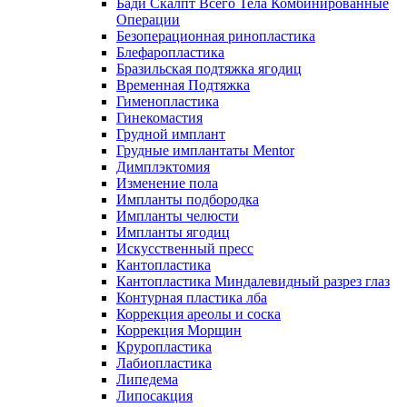
Бади Скалпт Всего Тела Комбинированные
Операции
Безоперационная ринопластика
Блефаропластика
Бразильская подтяжка ягодиц
Временная Подтяжка
Гименопластика
Гинекомастия
Грудной имплант
Грудные имплантаты Mentor
Димплэктомия
Изменение пола
Импланты подбородка
Импланты челюсти
Импланты ягодиц
Искусственный пресс
Кантопластика
Кантопластика Миндалевидный разрез глаз
Контурная пластика лба
Коррекция ареолы и соска
Коррекция Морщин
Круропластика
Лабиопластика
Липедема
Липосакция