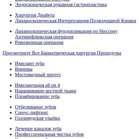
Эндоскопическая рукавная гастропластика
Хирургия Диабета
Лапароскопическая Интерпозиция Подвздошной Кишки
Лапароскопическая фундопликация по Ниссену
Антирефлюксная операция
Ревизионная операция
Просмотрите Все Бариатрическая хирургия Процедуры
Имплант зуба
Виниры
Мостовидный протез
Имплантация all on 4
Наращивание костной ткани
Пломбирование зуба
Отбеливание зубов
Синус-лифтинг
Голливудская улыбка
Лечение каналов зуба
Профессиональная чистка зубов