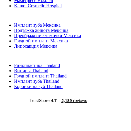
Masterpiece Hospital
Kamol Cosmetic Hospital
Популярные виды лечения в Мексика
Имплант зуба Мексика
Подтяжка живота Мексика
Преображение мамочки Мексика
Грудной имплант Мексика
Липосакция Мексика
Популярные виды лечения в Thailand
Ринопластика Thailand
Виниры Thailand
Грудной имплант Thailand
Имплант зуба Thailand
Коронки на зуб Thailand