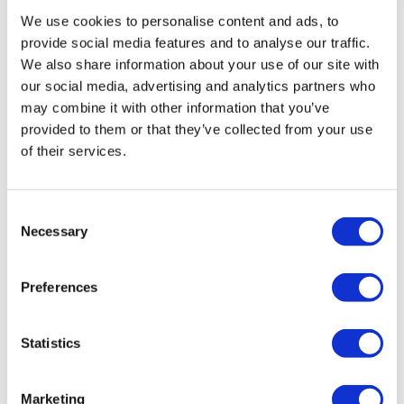
Ринопластика
от 2 400 €
Начиная от 2 400 €
Получить предложение
We use cookies to personalise content and ads, to
Flymedi
provide social media features and to analyse our traffic.
TÜRSAB – Операции на flymedi.com осуществляются
We also share information about your use of our site with
компанией MIRAC SARA TOURISM, туристическим
our social media, advertising and analytics partners who
агентством группы A, зарегистрированным в TÜRSAB
may combine it with other information that you’ve
(Сертификат № 12276).
Все процедуры проводятся в сертифицированном
provided to them or that they’ve collected from your use
медицинском учреждении, специализирующемся на
of their services.
медицинском туризме.
О нас
Consent
как это работает?
Necessary
Selection
Pre-Op Guide
Авторы & рецензенты
Flymedi Программа рекомендаций
Preferences
Plany Platezhey
Карьера
FAQ
Блог
Statistics
Политика Конфиденциальности
Условия и Положения
Политика отмены
Marketing