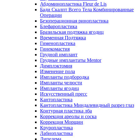
Абдоминопластика Fleur de Lis
Бади Скалпт Всего Тела Комбинированные
Операции
Безоперационная ринопластика
Блефаропластика
Бразильская подтяжка ягодиц
Временная Подтяжка
Гименопластика
Гинекомастия
Грудной имплант
Грудные имплантаты Mentor
Димплэктомия
Изменение пола
Импланты подбородка
Импланты челюсти
Импланты ягодиц
Искусственный пресс
Кантопластика
Кантопластика Миндалевидный разрез глаз
Контурная пластика лба
Коррекция ареолы и соска
Коррекция Морщин
Круропластика
Лабиопластика
Липедема