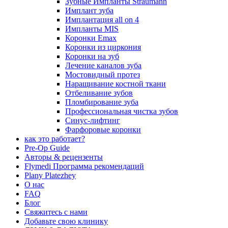
Зубные Импланты Straumann
Имплант зуба
Имплантация all on 4
Импланты MIS
Коронки Emax
Коронки из циркония
Коронки на зуб
Лечение каналов зуба
Мостовидный протез
Наращивание костной ткани
Отбеливание зубов
Пломбирование зуба
Профессиональная чистка зубов
Синус-лифтинг
Фарфоровые коронки
как это работает?
Pre-Op Guide
Авторы & рецензенты
Flymedi Программа рекомендаций
Plany Platezhey
О нас
FAQ
Блог
Свяжитесь с нами
Добавьте свою клинику