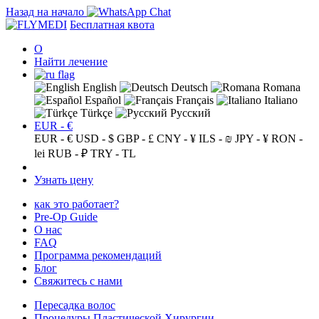
Назад на начало
Бесплатная квота
О
Найти лечение
English
Deutsch
Romana
Español
Français
Italiano
Türkçe
Русский
EUR - €
EUR - €
USD - $
GBP - £
CNY - ¥
ILS - ₪
JPY - ¥
RON -
lei
RUB - ₽
TRY - TL
Узнать цену
как это работает?
Pre-Op Guide
О нас
FAQ
Программа рекомендаций
Блог
Свяжитесь с нами
Пересадка волос
Процедуры Пластической Хирургии