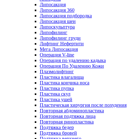
Липосакция
Липосакция 360
Липосакция подбородка
Липосакция шеи
Липоскульптура
Липофилинг
Липофилинг груди
Лифтинг Нефертити
Мега Липосакция
Операция V-line
Операция по удалению кадыка
Операция По Удалению Кожи
Плазмолифтинг
Пластика влагалища
Пластика кончика носа
Пластика пупка
Пластика скул
Пластика ушей
Пластическая хирургия после похудения
Повторная абдоминопластика
Повторная подтяжка лица
Повторная ринопластика
Подтяжка бедер
Подтяжка бровей
Подтяжка верхнего