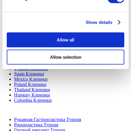
Свяжитесь с нами
Добавьте свою клинику
Show details
Allow all
Allow selection
Популярные направления
Турция Клиники
Spain Клиники
Mexico Клиники
Poland Клиники
Thailand Клиники
Hungary Клиники
Colombia Клиники
Популярные виды лечения в Турция
Рукавная Гастропластика Турция
Ринопластика Турция
Грудной имплант Турция