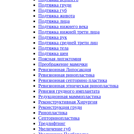
Подтяжка груди
Подтяжка губ
Подтяжка живота
Подтяжка лица
Подтяжка нижнего века
Подтяжка нижней трети лица
Подтяжка рук
Подтяжка средней трети лиц
Подтяжка тела
Подтяжка шеи
Поясная липэктомия
Преображение мамочки
Ревизионная Липосакция
Ревизионная ринопластика
Ревизионная септорино пластика
Ревизионная этническая ринопластика
Ревизия грудного имплантата
Редукционная маммопластика
Реконструктивная Хирургия
Реконструкция груди
Ринопластика
Септоринопластика
Тредлифтинг
Увеличение губ