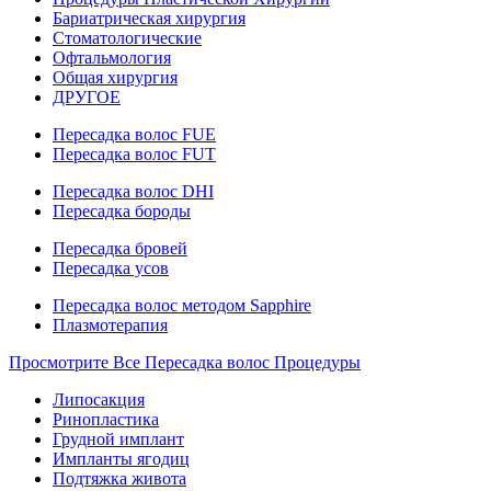
Бариатрическая хирургия
Стоматологические
Офтальмология
Общая хирургия
ДРУГОЕ
Пересадка волос FUE
Пересадка волос FUT
Пересадка волос DHI
Пересадка бороды
Пересадка бровей
Пересадка усов
Пересадка волос методом Sapphire
Плазмотерапия
Просмотрите Все Пересадка волос Процедуры
Липосакция
Ринопластика
Грудной имплант
Импланты ягодиц
Подтяжка живота