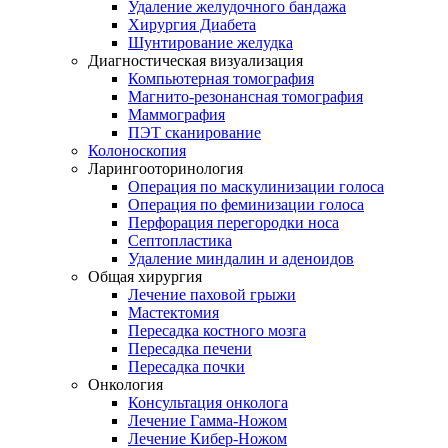
Удаление желудочного бандажа
Хирургия Диабета
Шунтирование желудка
Диагностическая визуализация
Компьютерная томография
Магнито-резонансная томография
Маммография
ПЭТ сканирование
Колоноскопия
Ларингооторинология
Операция по маскулинизации голоса
Операция по феминизации голоса
Перфорация перегородки носа
Септопластика
Удаление миндалин и аденоидов
Общая хирургия
Лечение паховой грыжи
Мастектомия
Пересадка костного мозга
Пересадка печени
Пересадка почки
Онкология
Консультация онколога
Лечение Гамма-Ножом
Лечение Кибер-Ножом