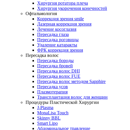
Хирургия ротатора плеча
Хирургия укорочения конечностей
Офтальмология
Коррекция зрения smile
Лазерная коррекция зрения
Лечение косоглазия
Пересадка глаза
Пересадка роговицы
Удаление катаракты
ФРК коррекция зрения
Пересадка волос
Пересадка бороды
Пересадка бровей
Пересадка волос DHI
Пересадка волос FUE
Пересадка волос методом Sapphire
Пересадка усов
Плазмотерапия
Трансплантация волос для женщин
Процедуры Пластической Хирургии
J-Plasma
MonaLisa Touch
Skinny BBL
Smart Lipo
Абдоминальное травление