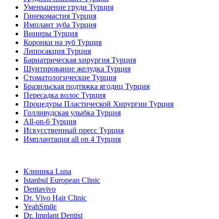
Уменьшение груди Турция
Гинекомастия Турция
Имплант зуба Турция
Виниры Турция
Коронки на зуб Турция
Липосакция Турция
Бариатрическая хирургия Турция
Шунтирование желудка Турция
Стоматологические Турция
Бразильская подтяжка ягодиц Турция
Пересадка волос Турция
Процедуры Пластической Хирургии Турция
Голливудская улыбка Турция
All-on-6 Турция
Искусственный пресс Турция
Имплантация all on 4 Турция
Популярные клиники
Клиника Luna
Istanbul European Clinic
Dentavivo
Dr. Vivo Hair Clinic
YeahSmile
Dr. Implant Dentist