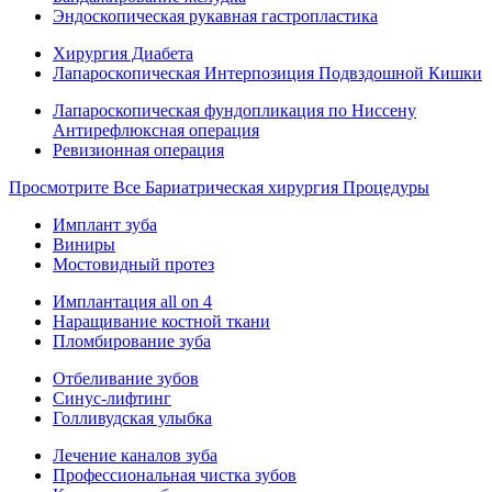
Эндоскопическая рукавная гастропластика
Хирургия Диабета
Лапароскопическая Интерпозиция Подвздошной Кишки
Лапароскопическая фундопликация по Ниссену
Антирефлюксная операция
Ревизионная операция
Просмотрите Все Бариатрическая хирургия Процедуры
Имплант зуба
Виниры
Мостовидный протез
Имплантация all on 4
Наращивание костной ткани
Пломбирование зуба
Отбеливание зубов
Синус-лифтинг
Голливудская улыбка
Лечение каналов зуба
Профессиональная чистка зубов