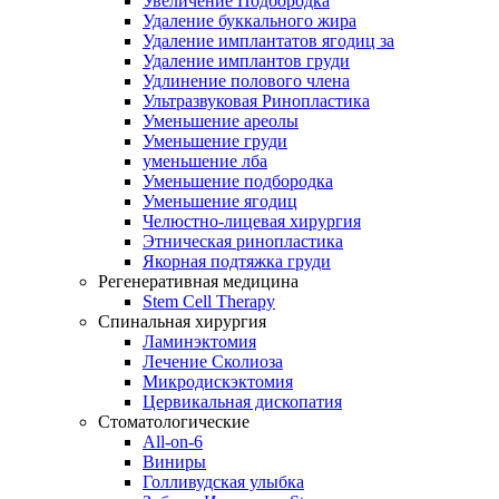
Увеличение Подбородка
Удаление буккального жира
Удаление имплантатов ягодиц за
Удаление имплантов груди
Удлинение полового члена
Ультразвуковая Ринопластика
Уменьшение ареолы
Уменьшение груди
уменьшение лба
Уменьшение подбородка
Уменьшение ягодиц
Челюстно-лицевая хирургия
Этническая ринопластика
Якорная подтяжка груди
Регенеративная медицина
Stem Cell Therapy
Спинальная хирургия
Ламинэктомия
Лечение Сколиоза
Микродискэктомия
Цервикальная дископатия
Стоматологические
All-on-6
Виниры
Голливудская улыбка