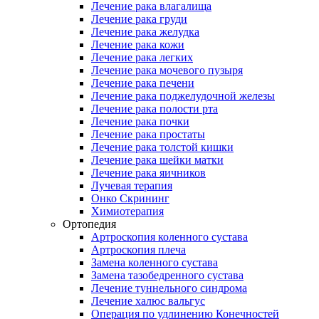
Лечение рака влагалища
Лечение рака груди
Лечение рака желудка
Лечение рака кожи
Лечение рака легких
Лечение рака мочевого пузыря
Лечение рака печени
Лечение рака поджелудочной железы
Лечение рака полости рта
Лечение рака почки
Лечение рака простаты
Лечение рака толстой кишки
Лечение рака шейки матки
Лечение рака яичников
Лучевая терапия
Онко Скрининг
Химиотерапия
Ортопедия
Артроскопия коленного сустава
Артроскопия плеча
Замена коленного сустава
Замена тазобедренного сустава
Лечение туннельного синдрома
Лечение халюс вальгус
Операция по удлинению Конечностей