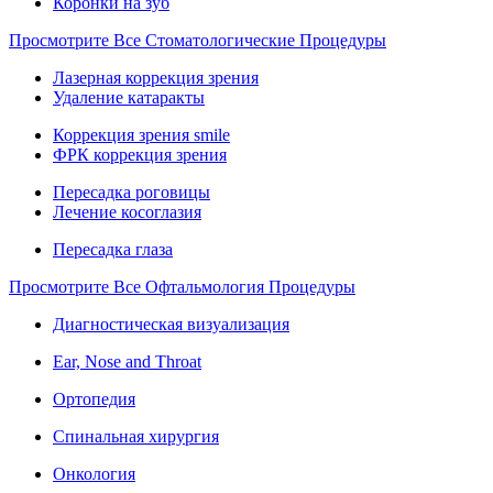
Коронки на зуб
Просмотрите Все Стоматологические Процедуры
Лазерная коррекция зрения
Удаление катаракты
Коррекция зрения smile
ФРК коррекция зрения
Пересадка роговицы
Лечение косоглазия
Пересадка глаза
Просмотрите Все Офтальмология Процедуры
Диагностическая визуализация
Ear, Nose and Throat
Ортопедия
Спинальная хирургия
Онкология