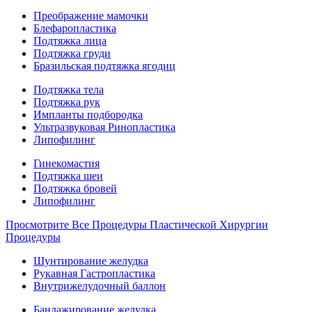
Преображение мамочки
Блефаропластика
Подтяжка лица
Подтяжка груди
Бразильская подтяжка ягодиц
Подтяжка тела
Подтяжка рук
Импланты подбородка
Ультразвуковая Ринопластика
Липофилинг
Гинекомастия
Подтяжка шеи
Подтяжка бровей
Липофилинг
Просмотрите Все Процедуры Пластической Хирургии
Процедуры
Шунтирование желудка
Рукавная Гастропластика
Внутрижелудочный баллон
Бандажирование желудка