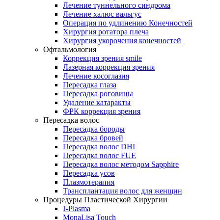
Лечение туннельного синдрома
Лечение халюс вальгус
Операция по удлинению Конечностей
Хирургия ротатора плеча
Хирургия укорочения конечностей
Офтальмология
Коррекция зрения smile
Лазерная коррекция зрения
Лечение косоглазия
Пересадка глаза
Пересадка роговицы
Удаление катаракты
ФРК коррекция зрения
Пересадка волос
Пересадка бороды
Пересадка бровей
Пересадка волос DHI
Пересадка волос FUE
Пересадка волос методом Sapphire
Пересадка усов
Плазмотерапия
Трансплантация волос для женщин
Процедуры Пластической Хирургии
J-Plasma
MonaLisa Touch