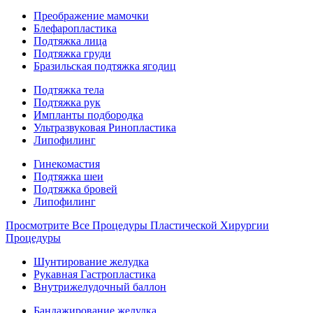
Преображение мамочки
Блефаропластика
Подтяжка лица
Подтяжка груди
Бразильская подтяжка ягодиц
Подтяжка тела
Подтяжка рук
Импланты подбородка
Ультразвуковая Ринопластика
Липофилинг
Гинекомастия
Подтяжка шеи
Подтяжка бровей
Липофилинг
Просмотрите Все Процедуры Пластической Хирургии
Процедуры
Шунтирование желудка
Рукавная Гастропластика
Внутрижелудочный баллон
Бандажирование желудка