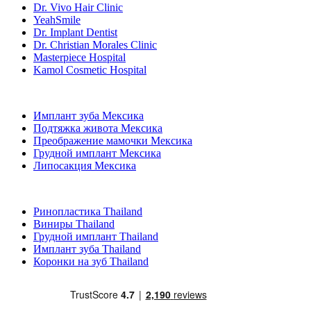
Dr. Vivo Hair Clinic
YeahSmile
Dr. Implant Dentist
Dr. Christian Morales Clinic
Masterpiece Hospital
Kamol Cosmetic Hospital
Популярные виды лечения в Мексика
Имплант зуба Мексика
Подтяжка живота Мексика
Преображение мамочки Мексика
Грудной имплант Мексика
Липосакция Мексика
Популярные виды лечения в Thailand
Ринопластика Thailand
Виниры Thailand
Грудной имплант Thailand
Имплант зуба Thailand
Коронки на зуб Thailand