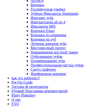
All-on-6
Виниры
Голливудская улыбка
Зубные Импланты Straumann
Имплант зуба
Имплантация all on 4
Импланты MIS
Коронки Emax
Коронки из циркония
Коронки на зуб
Лечение каналов зуба
Мостовидный протез
Наращивание костной ткани
Отбеливание зубов
Пломбирование зуба
Профессиональная чистка зубов
Синус-лифтинг
Фарфоровые коронки
как это работает?
Pre-Op Guide
Авторы & рецензенты
Flymedi Программа рекомендаций
Plany Platezhey
О нас
FAQ