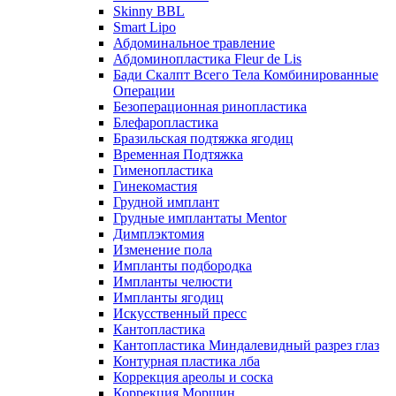
Skinny BBL
Smart Lipo
Абдоминальное травление
Абдоминопластика Fleur de Lis
Бади Скалпт Всего Тела Комбинированные
Операции
Безоперационная ринопластика
Блефаропластика
Бразильская подтяжка ягодиц
Временная Подтяжка
Гименопластика
Гинекомастия
Грудной имплант
Грудные имплантаты Mentor
Димплэктомия
Изменение пола
Импланты подбородка
Импланты челюсти
Импланты ягодиц
Искусственный пресс
Кантопластика
Кантопластика Миндалевидный разрез глаз
Контурная пластика лба
Коррекция ареолы и соска
Коррекция Морщин