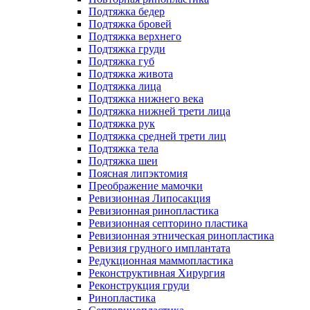
Подтяжка бедер
Подтяжка бровей
Подтяжка верхнего
Подтяжка груди
Подтяжка губ
Подтяжка живота
Подтяжка лица
Подтяжка нижнего века
Подтяжка нижней трети лица
Подтяжка рук
Подтяжка средней трети лиц
Подтяжка тела
Подтяжка шеи
Поясная липэктомия
Преображение мамочки
Ревизионная Липосакция
Ревизионная ринопластика
Ревизионная септорино пластика
Ревизионная этническая ринопластика
Ревизия грудного имплантата
Редукционная маммопластика
Реконструктивная Хирургия
Реконструкция груди
Ринопластика