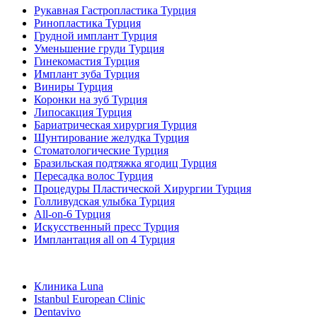
Рукавная Гастропластика Турция
Ринопластика Турция
Грудной имплант Турция
Уменьшение груди Турция
Гинекомастия Турция
Имплант зуба Турция
Виниры Турция
Коронки на зуб Турция
Липосакция Турция
Бариатрическая хирургия Турция
Шунтирование желудка Турция
Стоматологические Турция
Бразильская подтяжка ягодиц Турция
Пересадка волос Турция
Процедуры Пластической Хирургии Турция
Голливудская улыбка Турция
All-on-6 Турция
Искусственный пресс Турция
Имплантация all on 4 Турция
Популярные клиники
Клиника Luna
Istanbul European Clinic
Dentavivo