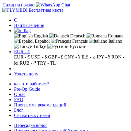
Назад на начало
Бесплатная квота
О
Найти лечение
English
Deutsch
Romana
Español
Français
Italiano
Türkçe
Русский
EUR - €
EUR - €
USD - $
GBP - £
CNY - ¥
ILS - ₪
JPY - ¥
RON -
lei
RUB - ₽
TRY - TL
Узнать цену
как это работает?
Pre-Op Guide
О нас
FAQ
Программа рекомендаций
Блог
Свяжитесь с нами
Пересадка волос
Процедуры Пластической Хирургии