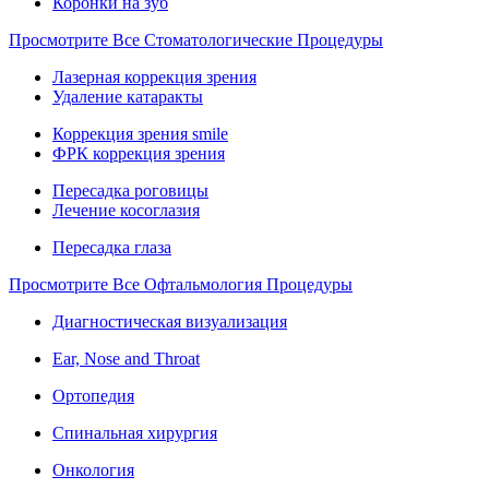
Коронки на зуб
Просмотрите Все Стоматологические Процедуры
Лазерная коррекция зрения
Удаление катаракты
Коррекция зрения smile
ФРК коррекция зрения
Пересадка роговицы
Лечение косоглазия
Пересадка глаза
Просмотрите Все Офтальмология Процедуры
Диагностическая визуализация
Ear, Nose and Throat
Ортопедия
Спинальная хирургия
Онкология