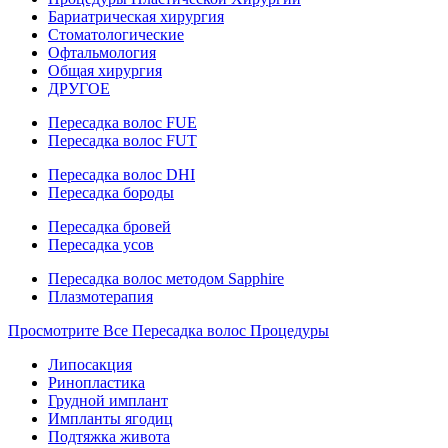
Бариатрическая хирургия
Стоматологические
Офтальмология
Общая хирургия
ДРУГОЕ
Пересадка волос FUE
Пересадка волос FUT
Пересадка волос DHI
Пересадка бороды
Пересадка бровей
Пересадка усов
Пересадка волос методом Sapphire
Плазмотерапия
Просмотрите Все Пересадка волос Процедуры
Липосакция
Ринопластика
Грудной имплант
Импланты ягодиц
Подтяжка живота