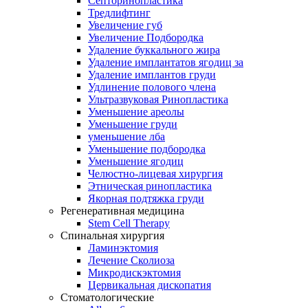
Септоринопластика
Тредлифтинг
Увеличение губ
Увеличение Подбородка
Удаление буккального жира
Удаление имплантатов ягодиц за
Удаление имплантов груди
Удлинение полового члена
Ультразвуковая Ринопластика
Уменьшение ареолы
Уменьшение груди
уменьшение лба
Уменьшение подбородка
Уменьшение ягодиц
Челюстно-лицевая хирургия
Этническая ринопластика
Якорная подтяжка груди
Регенеративная медицина
Stem Cell Therapy
Спинальная хирургия
Ламинэктомия
Лечение Сколиоза
Микродискэктомия
Цервикальная дископатия
Стоматологические