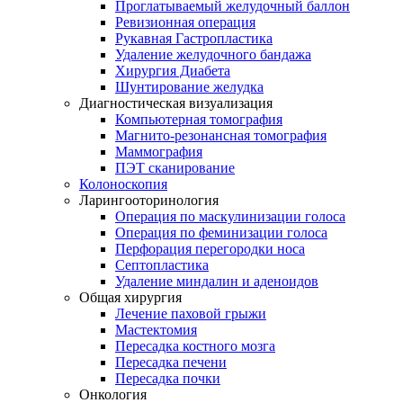
Проглатываемый желудочный баллон
Ревизионная операция
Рукавная Гастропластика
Удаление желудочного бандажа
Хирургия Диабета
Шунтирование желудка
Диагностическая визуализация
Компьютерная томография
Магнито-резонансная томография
Маммография
ПЭТ сканирование
Колоноскопия
Ларингооторинология
Операция по маскулинизации голоса
Операция по феминизации голоса
Перфорация перегородки носа
Септопластика
Удаление миндалин и аденоидов
Общая хирургия
Лечение паховой грыжи
Мастектомия
Пересадка костного мозга
Пересадка печени
Пересадка почки
Онкология