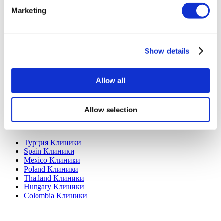
Политика Конфиденциальности
Условия и Положения
Marketing
Политика отмены
Свяжитесь с нами
Добавьте свою клинику
Show details
Allow all
Allow selection
Популярные направления
Турция Клиники
Spain Клиники
Mexico Клиники
Poland Клиники
Thailand Клиники
Hungary Клиники
Colombia Клиники
Популярные виды лечения в Турция