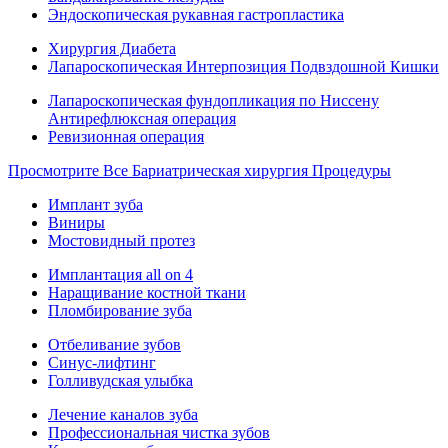
Эндоскопическая рукавная гастропластика
Хирургия Диабета
Лапароскопическая Интерпозиция Подвздошной Кишки
Лапароскопическая фундопликация по Ниссену
Антирефлюксная операция
Ревизионная операция
Просмотрите Все Бариатрическая хирургия Процедуры
Имплант зуба
Виниры
Мостовидный протез
Имплантация all on 4
Наращивание костной ткани
Пломбирование зуба
Отбеливание зубов
Синус-лифтинг
Голливудская улыбка
Лечение каналов зуба
Профессиональная чистка зубов