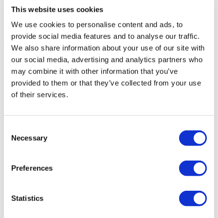
Мексика
(1)
This website uses cookies
Города
(1 Opt. Selected)
Back
Города
We use cookies to personalise content and ads, to
Nuevo león
(1)
provide social media features and to analyse our traffic.
Flymedi
We also share information about your use of our site with
our social media, advertising and analytics partners who
TÜRSAB – Операции на flymedi.com осуществляются
компанией MIRAC SARA TOURISM, туристическим
may combine it with other information that you’ve
агентством группы A, зарегистрированным в TÜRSAB
provided to them or that they’ve collected from your use
(Сертификат № 12276).
of their services.
Все процедуры проводятся в сертифицированном
медицинском учреждении, специализирующемся на
медицинском туризме.
Consent
Necessary
О нас
Selection
как это работает?
Pre-Op Guide
Авторы & рецензенты
Preferences
Flymedi Программа рекомендаций
Plany Platezhey
Карьера
Statistics
FAQ
Блог