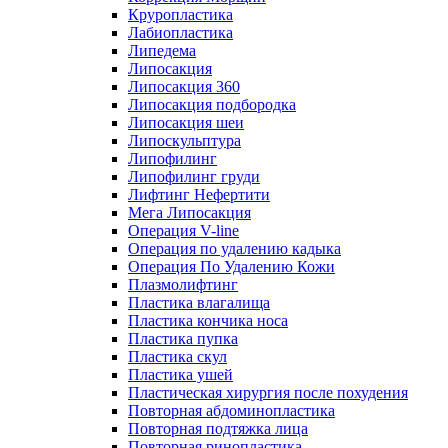
Круропластика
Лабиопластика
Липедема
Липосакция
Липосакция 360
Липосакция подбородка
Липосакция шеи
Липоскульптура
Липофилинг
Липофилинг груди
Лифтинг Нефертити
Мега Липосакция
Операция V-line
Операция по удалению кадыка
Операция По Удалению Кожи
Плазмолифтинг
Пластика влагалища
Пластика кончика носа
Пластика пупка
Пластика скул
Пластика ушей
Пластическая хирургия после похудения
Повторная абдоминопластика
Повторная подтяжка лица
Повторная ринопластика