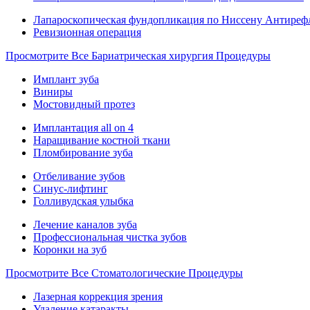
Лапароскопическая фундопликация по Ниссену Антиреф
Ревизионная операция
Просмотрите Все Бариатрическая хирургия Процедуры
Имплант зуба
Виниры
Мостовидный протез
Имплантация all on 4
Наращивание костной ткани
Пломбирование зуба
Отбеливание зубов
Синус-лифтинг
Голливудская улыбка
Лечение каналов зуба
Профессиональная чистка зубов
Коронки на зуб
Просмотрите Все Стоматологические Процедуры
Лазерная коррекция зрения
Удаление катаракты