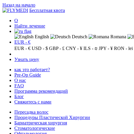
Назад на начало
Бесплатная квота
О
Найти лечение
English
Deutsch
Romana
EUR - €
EUR - €
USD - $
GBP - £
CNY - ¥
ILS - ₪
JPY - ¥
RON - lei
Узнать цену
как это работает?
Pre-Op Guide
О нас
FAQ
Программа рекомендаций
Блог
Свяжитесь с нами
Пересадка волос
Процедуры Пластической Хирургии
Бариатрическая хирургия
Стоматологические
Офтальмология