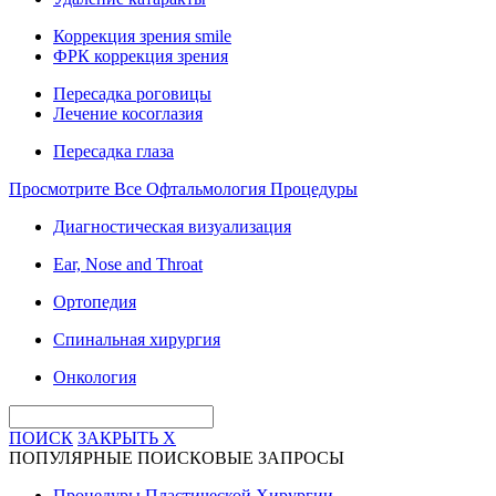
Коррекция зрения smile
ФРК коррекция зрения
Пересадка роговицы
Лечение косоглазия
Пересадка глаза
Просмотрите Все Офтальмология Процедуры
Диагностическая визуализация
Ear, Nose and Throat
Ортопедия
Спинальная хирургия
Онкология
ПОИСК
ЗАКРЫТЬ
X
ПОПУЛЯРНЫЕ ПОИСКОВЫЕ ЗАПРОСЫ
Процедуры Пластической Хирургии