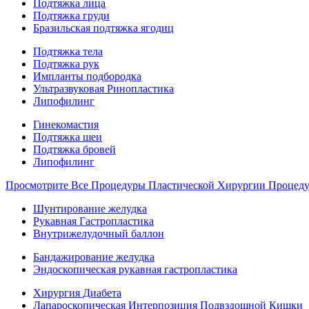
Подтяжка лица
Подтяжка груди
Бразильская подтяжка ягодиц
Подтяжка тела
Подтяжка рук
Импланты подбородка
Ультразвуковая Ринопластика
Липофилинг
Гинекомастия
Подтяжка шеи
Подтяжка бровей
Липофилинг
Просмотрите Все Процедуры Пластической Хирургии Процед
Шунтирование желудка
Рукавная Гастропластика
Внутрижелудочный баллон
Бандажирование желудка
Эндоскопическая рукавная гастропластика
Хирургия Диабета
Лапароскопическая Интерпозиция Подвздошной Кишки