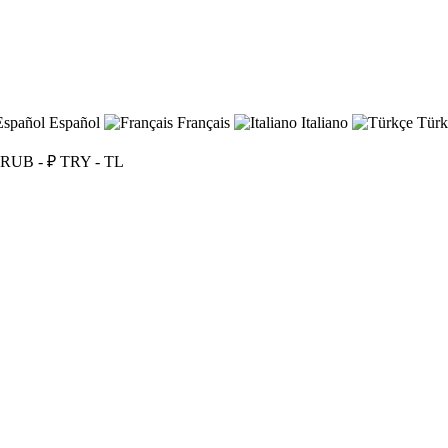
Español
Français
Italiano
Türk
RUB - ₽
TRY - TL