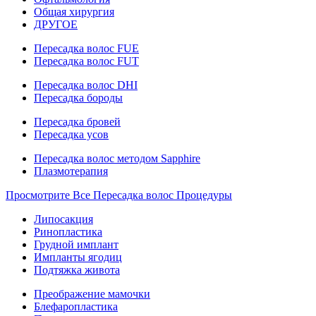
Общая хирургия
ДРУГОЕ
Пересадка волос FUE
Пересадка волос FUT
Пересадка волос DHI
Пересадка бороды
Пересадка бровей
Пересадка усов
Пересадка волос методом Sapphire
Плазмотерапия
Просмотрите Все Пересадка волос Процедуры
Липосакция
Ринопластика
Грудной имплант
Импланты ягодиц
Подтяжка живота
Преображение мамочки
Блефаропластика