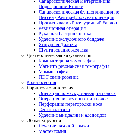
Лапароскопическая Интерпозиция
Подвздошной Кишки
Лапароскопическая фундопликация по
Ниссену Антирефлюксная операция
Проглатываемый желудочный баллон
Ревизионная операция
Рукавная Гастропластика
Удаление желудочного бандажа
Хирургия Диабета
Шунтирование желудка
Диагностическая визуализация
Компьютерная томография
Магнито-резонансная томография
Маммография
ПЭТ сканирование
Колоноскопия
Ларингооторинология
Операция по маскулинизации голоса
Операция по феминизации голоса
Перфорация перегородки носа
Септопластика
Удаление миндалин и аденоидов
Общая хирургия
Лечение паховой грыжи
Мастектомия