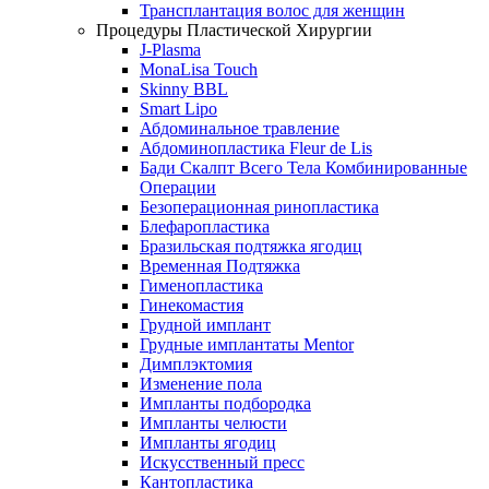
Трансплантация волос для женщин
Процедуры Пластической Хирургии
J-Plasma
MonaLisa Touch
Skinny BBL
Smart Lipo
Абдоминальное травление
Абдоминопластика Fleur de Lis
Бади Скалпт Всего Тела Комбинированные
Операции
Безоперационная ринопластика
Блефаропластика
Бразильская подтяжка ягодиц
Временная Подтяжка
Гименопластика
Гинекомастия
Грудной имплант
Грудные имплантаты Mentor
Димплэктомия
Изменение пола
Импланты подбородка
Импланты челюсти
Импланты ягодиц
Искусственный пресс
Кантопластика