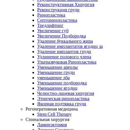
Реконструктивная Хирургия
Реконструкция груди
Ринопластика
Септоринопластика
Тредлифтинг
Увеличение губ
Увеличение Подбородка
Удаление буккального жира
Удаление имплантатов ягодиц за
Удаление имплантов груди
Удлинение полового члена
Ультразвуковая Ринопластика
Уменьшение ареолы
Уменьшение груди
уменьшение лба
Уменьшение подбородка
Уменьшение ягодиц
Челюстно-лицевая хирургия
Этническая ринопластика
Якорная подтяжка груди
Регенеративная медицина
Stem Cell Therapy
Спинальная хирургия
Ламинэктомия
Лечение Сколиоза