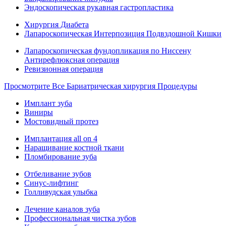
Эндоскопическая рукавная гастропластика
Хирургия Диабета
Лапароскопическая Интерпозиция Подвздошной Кишки
Лапароскопическая фундопликация по Ниссену
Антирефлюксная операция
Ревизионная операция
Просмотрите Все Бариатрическая хирургия Процедуры
Имплант зуба
Виниры
Мостовидный протез
Имплантация all on 4
Наращивание костной ткани
Пломбирование зуба
Отбеливание зубов
Синус-лифтинг
Голливудская улыбка
Лечение каналов зуба
Профессиональная чистка зубов