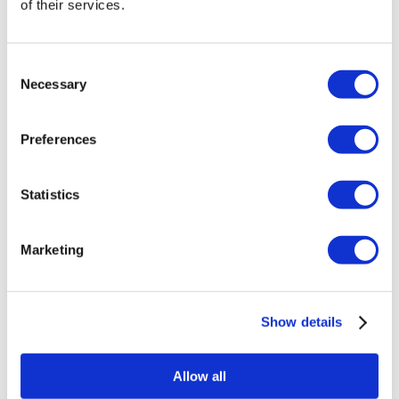
of their services.
Карьера
FAQ
Блог
Политика Конфиденциальности
Consent
Условия и Положения
Necessary
Selection
Политика отмены
Свяжитесь с нами
Добавьте свою клинику
Preferences
Statistics
Marketing
Популярные направления
Турция Клиники
Show details
Spain Клиники
Mexico Клиники
Poland Клиники
Allow all
Thailand Клиники
Hungary Клиники