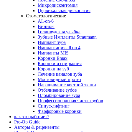
Микродискэктомия
Цервикальная дископатия
Стоматологические
All-on-6
Виниры
Голливудская улыбка
Зубные Импланты Straumann
Имплант зуба
Имплантация all on 4
Импланты MIS
Коронки Emax
Коронки из циркония
Коронки на зуб
Лечение каналов зуба
Мостовидный протез
Наращивание костной ткани
Отбеливание зубов
Пломбирование зуба
Профессиональная чистка зубов
Синус-лифтинг
Фарфоровые коронки
как это работает?
Pre-Op Guide
Авторы & рецензенты