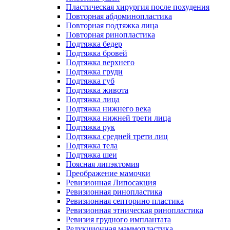
Пластическая хирургия после похудения
Повторная абдоминопластика
Повторная подтяжка лица
Повторная ринопластика
Подтяжка бедер
Подтяжка бровей
Подтяжка верхнего
Подтяжка груди
Подтяжка губ
Подтяжка живота
Подтяжка лица
Подтяжка нижнего века
Подтяжка нижней трети лица
Подтяжка рук
Подтяжка средней трети лиц
Подтяжка тела
Подтяжка шеи
Поясная липэктомия
Преображение мамочки
Ревизионная Липосакция
Ревизионная ринопластика
Ревизионная септорино пластика
Ревизионная этническая ринопластика
Ревизия грудного имплантата
Редукционная маммопластика