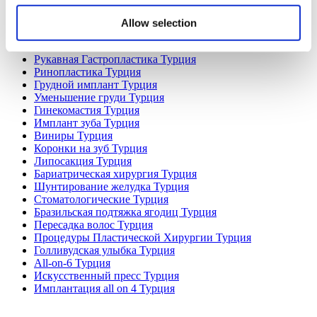
Colombia Клиники
Allow selection
Популярные виды лечения в Турция
Рукавная Гастропластика Турция
Ринопластика Турция
Грудной имплант Турция
Уменьшение груди Турция
Гинекомастия Турция
Имплант зуба Турция
Виниры Турция
Коронки на зуб Турция
Липосакция Турция
Бариатрическая хирургия Турция
Шунтирование желудка Турция
Стоматологические Турция
Бразильская подтяжка ягодиц Турция
Пересадка волос Турция
Процедуры Пластической Хирургии Турция
Голливудская улыбка Турция
All-on-6 Турция
Искусственный пресс Турция
Имплантация all on 4 Турция
Популярные клиники