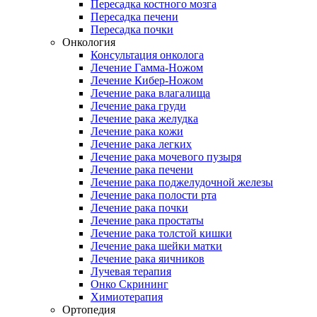
Пересадка костного мозга
Пересадка печени
Пересадка почки
Онкология
Консультация онколога
Лечение Гамма-Ножом
Лечение Кибер-Ножом
Лечение рака влагалища
Лечение рака груди
Лечение рака желудка
Лечение рака кожи
Лечение рака легких
Лечение рака мочевого пузыря
Лечение рака печени
Лечение рака поджелудочной железы
Лечение рака полости рта
Лечение рака почки
Лечение рака простаты
Лечение рака толстой кишки
Лечение рака шейки матки
Лечение рака яичников
Лучевая терапия
Онко Скрининг
Химиотерапия
Ортопедия