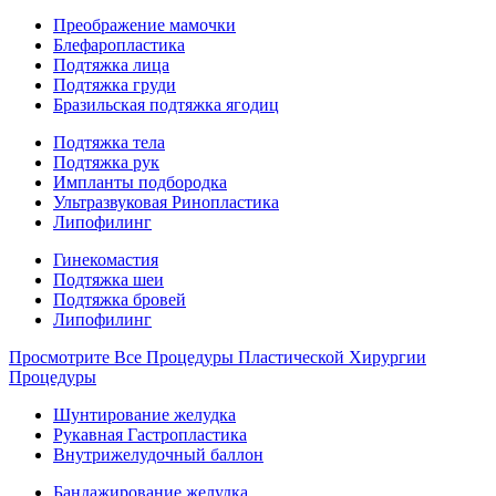
Преображение мамочки
Блефаропластика
Подтяжка лица
Подтяжка груди
Бразильская подтяжка ягодиц
Подтяжка тела
Подтяжка рук
Импланты подбородка
Ультразвуковая Ринопластика
Липофилинг
Гинекомастия
Подтяжка шеи
Подтяжка бровей
Липофилинг
Просмотрите Все Процедуры Пластической Хирургии
Процедуры
Шунтирование желудка
Рукавная Гастропластика
Внутрижелудочный баллон
Бандажирование желудка