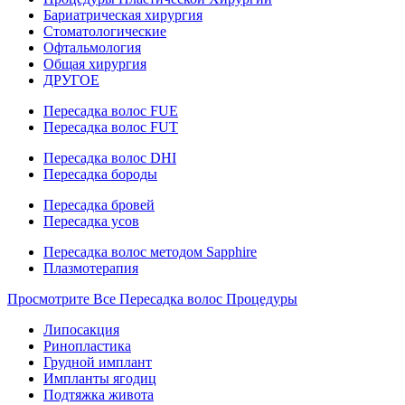
Бариатрическая хирургия
Стоматологические
Офтальмология
Общая хирургия
ДРУГОЕ
Пересадка волос FUE
Пересадка волос FUT
Пересадка волос DHI
Пересадка бороды
Пересадка бровей
Пересадка усов
Пересадка волос методом Sapphire
Плазмотерапия
Просмотрите Все Пересадка волос Процедуры
Липосакция
Ринопластика
Грудной имплант
Импланты ягодиц
Подтяжка живота