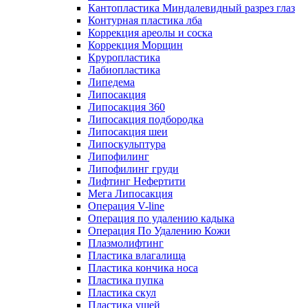
Кантопластика Миндалевидный разрез глаз
Контурная пластика лба
Коррекция ареолы и соска
Коррекция Морщин
Круропластика
Лабиопластика
Липедема
Липосакция
Липосакция 360
Липосакция подбородка
Липосакция шеи
Липоскульптура
Липофилинг
Липофилинг груди
Лифтинг Нефертити
Мега Липосакция
Операция V-line
Операция по удалению кадыка
Операция По Удалению Кожи
Плазмолифтинг
Пластика влагалища
Пластика кончика носа
Пластика пупка
Пластика скул
Пластика ушей