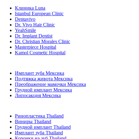
Клиника Luna
Istanbul European Clinic
Dentavivo
Dr. Vivo Hair Clinic
YeahSmile
Dr. Implant Dentist
Dr. Christian Morales Clinic
Masterpiece Hospital
Kamol Cosmetic Hospital
Популярные виды лечения в Мексика
Имплант зуба Мексика
Подтяжка живота Мексика
Преображение мамочки Мексика
Грудной имплант Мексика
Липосакция Мексика
Популярные виды лечения в Thailand
Ринопластика Thailand
Виниры Thailand
Грудной имплант Thailand
Имплант зуба Thailand
Коронки на зуб Thailand