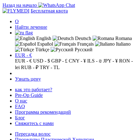
Назад на начало
Бесплатная квота
О
Найти лечение
English
Deutsch
Romana
Español
Français
Italiano
Türkçe
Русский
EUR - €
EUR - €
USD - $
GBP - £
CNY - ¥
ILS - ₪
JPY - ¥
RON -
lei
RUB - ₽
TRY - TL
Узнать цену
как это работает?
Pre-Op Guide
О нас
FAQ
Программа рекомендаций
Блог
Свяжитесь с нами
Пересадка волос
Процедуры Пластической Хирургии