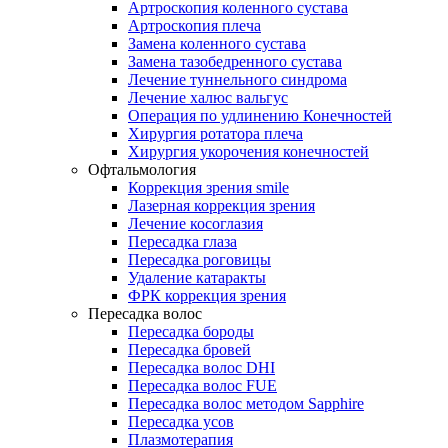
Артроскопия коленного сустава
Артроскопия плеча
Замена коленного сустава
Замена тазобедренного сустава
Лечение туннельного синдрома
Лечение халюс вальгус
Операция по удлинению Конечностей
Хирургия ротатора плеча
Хирургия укорочения конечностей
Офтальмология
Коррекция зрения smile
Лазерная коррекция зрения
Лечение косоглазия
Пересадка глаза
Пересадка роговицы
Удаление катаракты
ФРК коррекция зрения
Пересадка волос
Пересадка бороды
Пересадка бровей
Пересадка волос DHI
Пересадка волос FUE
Пересадка волос методом Sapphire
Пересадка усов
Плазмотерапия