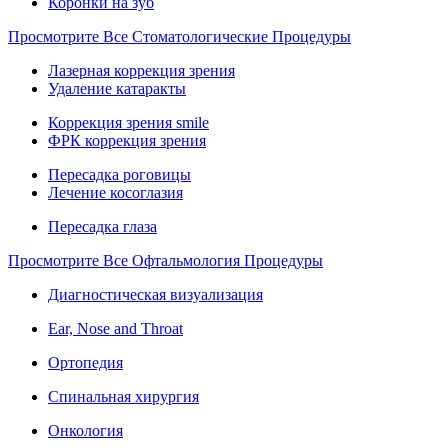
Коронки на зуб
Просмотрите Все Стоматологические Процедуры
Лазерная коррекция зрения
Удаление катаракты
Коррекция зрения smile
ФРК коррекция зрения
Пересадка роговицы
Лечение косоглазия
Пересадка глаза
Просмотрите Все Офтальмология Процедуры
Диагностическая визуализация
Ear, Nose and Throat
Ортопедия
Спинальная хирургия
Онкология