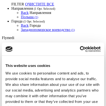
FILTER
ОЧИСТИТЕ ВСЕ
Направления
(1 Opt. Selected)
Back
Направления
Польша
(1)
Города
(1 Opt. Selected)
Back
Города
Западнопоморское воеводство
(1)
Flymedi
TÜRSAB – Операции на flymedi.com осуществляются
компанией MIRAC SARA TOURISM, туристическим
агентством группы A, зарегистрированным в TÜRSAB
(Сертификат № 12276).
Все процедуры проводятся в сертифицированном
This website uses cookies
медицинском учреждении, специализирующемся на
медицинском туризме.
We use cookies to personalise content and ads, to
provide social media features and to analyse our traffic.
О нас
We also share information about your use of our site with
как это работает?
our social media, advertising and analytics partners who
Pre-Op Guide
may combine it with other information that you’ve
Авторы & рецензенты
Flymedi Программа рекомендаций
provided to them or that they’ve collected from your use
Plany Platezhey