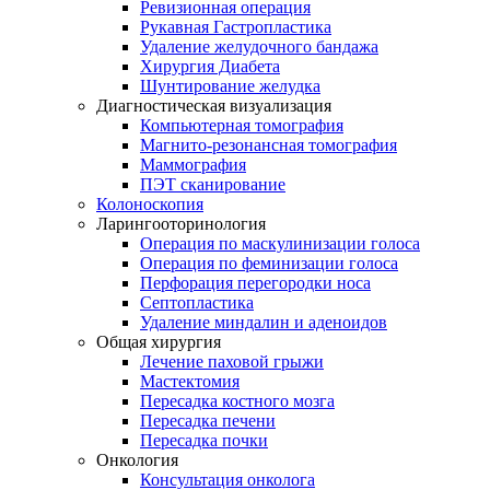
Ревизионная операция
Рукавная Гастропластика
Удаление желудочного бандажа
Хирургия Диабета
Шунтирование желудка
Диагностическая визуализация
Компьютерная томография
Магнито-резонансная томография
Маммография
ПЭТ сканирование
Колоноскопия
Ларингооторинология
Операция по маскулинизации голоса
Операция по феминизации голоса
Перфорация перегородки носа
Септопластика
Удаление миндалин и аденоидов
Общая хирургия
Лечение паховой грыжи
Мастектомия
Пересадка костного мозга
Пересадка печени
Пересадка почки
Онкология
Консультация онколога