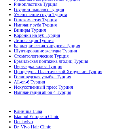
Ринопластика Турция
Грудной имплант Турция
Уменьшение груди Турция
Гинекомастия Турция
Имплант зуба Турция
Виниры Турция
Коронки на зуб Турция
Липосакция Турция
Бариатрическая хирургия Турция
Шунтирование желудка Турция
Стоматологические Турция
Бразильская подтяжка ягодиц Турция
Пересадка волос Турция
Процедуры Пластической Хирургии Турция
Голливудская улыбка Турция
All-on-6 Турция
Искусственный пресс Турция
Имплантация all on 4 Турция
Популярные клиники
Клиника Luna
Istanbul European Clinic
Dentavivo
Dr. Vivo Hair Clinic