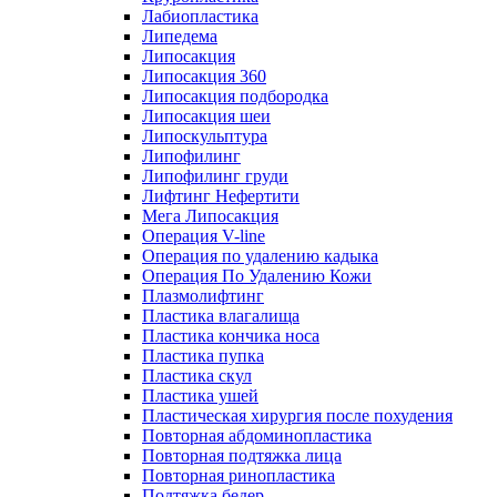
Лабиопластика
Липедема
Липосакция
Липосакция 360
Липосакция подбородка
Липосакция шеи
Липоскульптура
Липофилинг
Липофилинг груди
Лифтинг Нефертити
Мега Липосакция
Операция V-line
Операция по удалению кадыка
Операция По Удалению Кожи
Плазмолифтинг
Пластика влагалища
Пластика кончика носа
Пластика пупка
Пластика скул
Пластика ушей
Пластическая хирургия после похудения
Повторная абдоминопластика
Повторная подтяжка лица
Повторная ринопластика
Подтяжка бедер