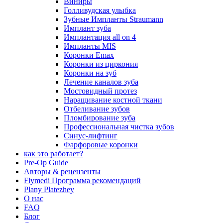
Виниры
Голливудская улыбка
Зубные Импланты Straumann
Имплант зуба
Имплантация all on 4
Импланты MIS
Коронки Emax
Коронки из циркония
Коронки на зуб
Лечение каналов зуба
Мостовидный протез
Наращивание костной ткани
Отбеливание зубов
Пломбирование зуба
Профессиональная чистка зубов
Синус-лифтинг
Фарфоровые коронки
как это работает?
Pre-Op Guide
Авторы & рецензенты
Flymedi Программа рекомендаций
Plany Platezhey
О нас
FAQ
Блог