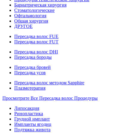
Бариатрическая хирургия
Стоматологические
Офтальмология
Общая хирургия
ДРУГОЕ
Пересадка волос FUE
Пересадка волос FUT
Пересадка волос DHI
Пересадка бороды
Пересадка бровей
Пересадка усов
Пересадка волос методом Sapphire
Плазмотерапия
Просмотрите Все Пересадка волос Процедуры
Липосакция
Ринопластика
Грудной имплант
Импланты ягодиц
Подтяжка живота