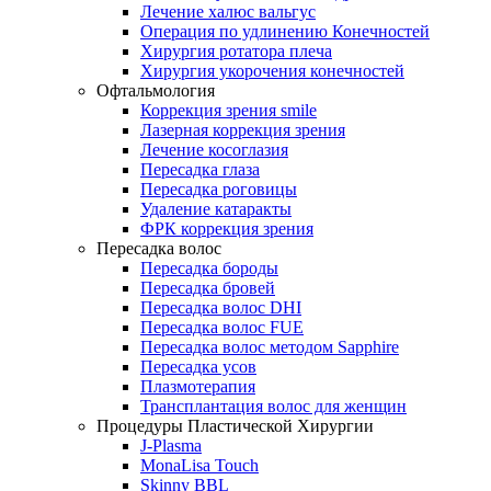
Лечение халюс вальгус
Операция по удлинению Конечностей
Хирургия ротатора плеча
Хирургия укорочения конечностей
Офтальмология
Коррекция зрения smile
Лазерная коррекция зрения
Лечение косоглазия
Пересадка глаза
Пересадка роговицы
Удаление катаракты
ФРК коррекция зрения
Пересадка волос
Пересадка бороды
Пересадка бровей
Пересадка волос DHI
Пересадка волос FUE
Пересадка волос методом Sapphire
Пересадка усов
Плазмотерапия
Трансплантация волос для женщин
Процедуры Пластической Хирургии
J-Plasma
MonaLisa Touch
Skinny BBL