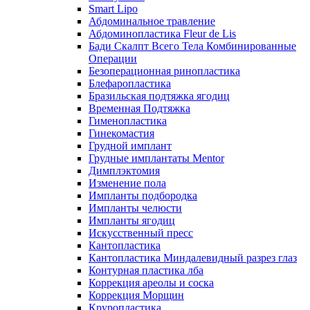
Smart Lipo
Абдоминальное травление
Абдоминопластика Fleur de Lis
Бади Скалпт Всего Тела Комбинированные
Операции
Безоперационная ринопластика
Блефаропластика
Бразильская подтяжка ягодиц
Временная Подтяжка
Гименопластика
Гинекомастия
Грудной имплант
Грудные имплантаты Mentor
Димплэктомия
Изменение пола
Импланты подбородка
Импланты челюсти
Импланты ягодиц
Искусственный пресс
Кантопластика
Кантопластика Миндалевидный разрез глаз
Контурная пластика лба
Коррекция ареолы и соска
Коррекция Морщин
Круропластика