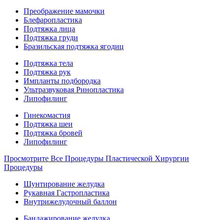
Преображение мамочки
Блефаропластика
Подтяжка лица
Подтяжка груди
Бразильская подтяжка ягодиц
Подтяжка тела
Подтяжка рук
Импланты подбородка
Ультразвуковая Ринопластика
Липофилинг
Гинекомастия
Подтяжка шеи
Подтяжка бровей
Липофилинг
Просмотрите Все Процедуры Пластической Хирургии
Процедуры
Шунтирование желудка
Рукавная Гастропластика
Внутрижелудочный баллон
Бандажирование желудка