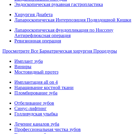
Эндоскопическая рукавная гастропластика
Хирургия Диабета
Лапароскопическая Интерпозиция Подвздошной Кишки
Лапароскопическая фундопликация по Ниссену
Антирефлюксная операция
Ревизионная операция
Просмотрите Все Бариатрическая хирургия Процедуры
Имплант зуба
Виниры
Мостовидный протез
Имплантация all on 4
Наращивание костной ткани
Пломбирование зуба
Отбеливание зубов
Синус-лифтинг
Голливудская улыбка
Лечение каналов зуба
Профессиональная чистка зубов