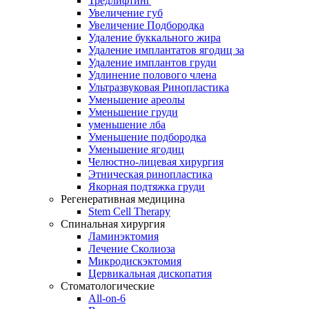
Тредлифтинг
Увеличение губ
Увеличение Подбородка
Удаление буккального жира
Удаление имплантатов ягодиц за
Удаление имплантов груди
Удлинение полового члена
Ультразвуковая Ринопластика
Уменьшение ареолы
Уменьшение груди
уменьшение лба
Уменьшение подбородка
Уменьшение ягодиц
Челюстно-лицевая хирургия
Этническая ринопластика
Якорная подтяжка груди
Регенеративная медицина
Stem Cell Therapy
Спинальная хирургия
Ламинэктомия
Лечение Сколиоза
Микродискэктомия
Цервикальная дископатия
Стоматологические
All-on-6