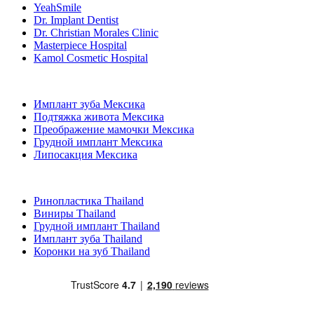
YeahSmile
Dr. Implant Dentist
Dr. Christian Morales Clinic
Masterpiece Hospital
Kamol Cosmetic Hospital
Популярные виды лечения в Мексика
Имплант зуба Мексика
Подтяжка живота Мексика
Преображение мамочки Мексика
Грудной имплант Мексика
Липосакция Мексика
Популярные виды лечения в Thailand
Ринопластика Thailand
Виниры Thailand
Грудной имплант Thailand
Имплант зуба Thailand
Коронки на зуб Thailand