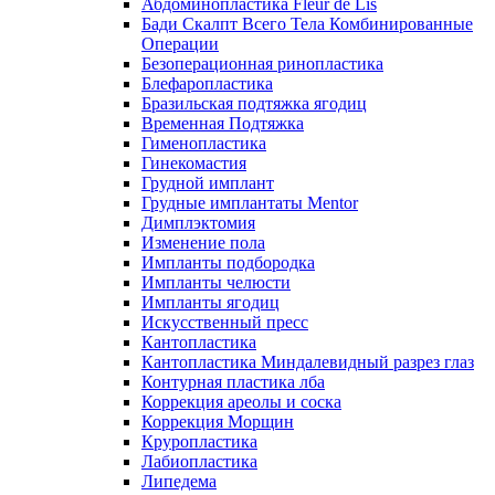
Абдоминопластика Fleur de Lis
Бади Скалпт Всего Тела Комбинированные
Операции
Безоперационная ринопластика
Блефаропластика
Бразильская подтяжка ягодиц
Временная Подтяжка
Гименопластика
Гинекомастия
Грудной имплант
Грудные имплантаты Mentor
Димплэктомия
Изменение пола
Импланты подбородка
Импланты челюсти
Импланты ягодиц
Искусственный пресс
Кантопластика
Кантопластика Миндалевидный разрез глаз
Контурная пластика лба
Коррекция ареолы и соска
Коррекция Морщин
Круропластика
Лабиопластика
Липедема