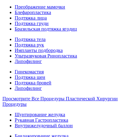
Преображение мамочки
Блефаропластика
Подтяжка лица
Подтяжка груди
Бразильская подтяжка ягодиц
Подтяжка тела
Подтяжка рук
Импланты подбородка
Ультразвуковая Ринопластика
Липофилинг
Гинекомастия
Подтяжка шеи
Подтяжка бровей
Липофилинг
Просмотрите Все Процедуры Пластической Хирургии
Процедуры
Шунтирование желудка
Рукавная Гастропластика
Внутрижелудочный баллон
Бандажирование желудка