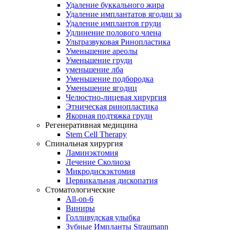
Удаление буккального жира
Удаление имплантатов ягодиц за
Удаление имплантов груди
Удлинение полового члена
Ультразвуковая Ринопластика
Уменьшение ареолы
Уменьшение груди
уменьшение лба
Уменьшение подбородка
Уменьшение ягодиц
Челюстно-лицевая хирургия
Этническая ринопластика
Якорная подтяжка груди
Регенеративная медицина
Stem Cell Therapy
Спинальная хирургия
Ламинэктомия
Лечение Сколиоза
Микродискэктомия
Цервикальная дископатия
Стоматологические
All-on-6
Виниры
Голливудская улыбка
Зубные Импланты Straumann