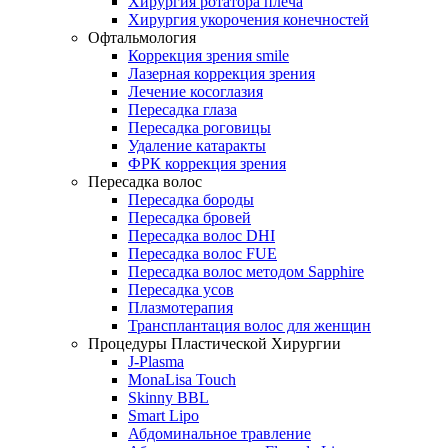
Хирургия ротатора плеча
Хирургия укорочения конечностей
Офтальмология
Коррекция зрения smile
Лазерная коррекция зрения
Лечение косоглазия
Пересадка глаза
Пересадка роговицы
Удаление катаракты
ФРК коррекция зрения
Пересадка волос
Пересадка бороды
Пересадка бровей
Пересадка волос DHI
Пересадка волос FUE
Пересадка волос методом Sapphire
Пересадка усов
Плазмотерапия
Трансплантация волос для женщин
Процедуры Пластической Хирургии
J-Plasma
MonaLisa Touch
Skinny BBL
Smart Lipo
Абдоминальное травление