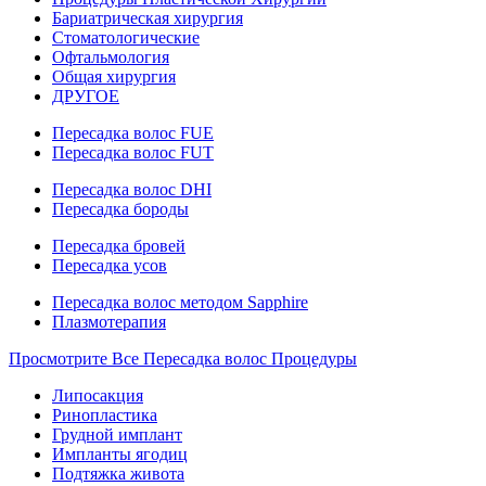
Бариатрическая хирургия
Стоматологические
Офтальмология
Общая хирургия
ДРУГОЕ
Пересадка волос FUE
Пересадка волос FUT
Пересадка волос DHI
Пересадка бороды
Пересадка бровей
Пересадка усов
Пересадка волос методом Sapphire
Плазмотерапия
Просмотрите Все Пересадка волос Процедуры
Липосакция
Ринопластика
Грудной имплант
Импланты ягодиц
Подтяжка живота