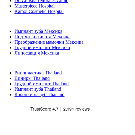
Dr. Christian Morales Clinic
Masterpiece Hospital
Kamol Cosmetic Hospital
Популярные виды лечения в Мексика
Имплант зуба Мексика
Подтяжка живота Мексика
Преображение мамочки Мексика
Грудной имплант Мексика
Липосакция Мексика
Популярные виды лечения в Thailand
Ринопластика Thailand
Виниры Thailand
Грудной имплант Thailand
Имплант зуба Thailand
Коронки на зуб Thailand