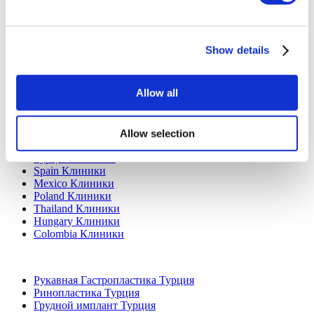
Добавьте свою клинику
Show details
Allow all
Allow selection
Популярные направления
Турция Клиники
Spain Клиники
Mexico Клиники
Poland Клиники
Thailand Клиники
Hungary Клиники
Colombia Клиники
Популярные виды лечения в Турция
Рукавная Гастропластика Турция
Ринопластика Турция
Грудной имплант Турция