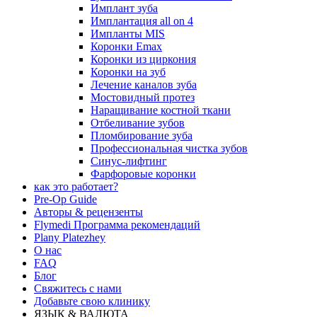
Имплант зуба
Имплантация all on 4
Импланты MIS
Коронки Emax
Коронки из циркония
Коронки на зуб
Лечение каналов зуба
Мостовидный протез
Наращивание костной ткани
Отбеливание зубов
Пломбирование зуба
Профессиональная чистка зубов
Синус-лифтинг
Фарфоровые коронки
как это работает?
Pre-Op Guide
Авторы & рецензенты
Flymedi Программа рекомендаций
Plany Platezhey
О нас
FAQ
Блог
Свяжитесь с нами
Добавьте свою клинику
ЯЗЫК & ВАЛЮТА