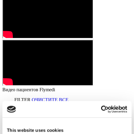
Видео пациентов Flymedi
FILTER
ОЧИСТИТЕ ВСЕ
Направления
(1 Opt. Selected)
Back
Направления
Румыния
(1)
Города
Back
Города
This website uses cookies
Braşov
(1)