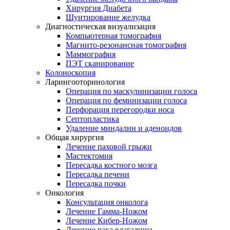
Хирургия Диабета
Шунтирование желудка
Диагностическая визуализация
Компьютерная томография
Магнито-резонансная томография
Маммография
ПЭТ сканирование
Колоноскопия
Ларингооторинология
Операция по маскулинизации голоса
Операция по феминизации голоса
Перфорация перегородки носа
Септопластика
Удаление миндалин и аденоидов
Общая хирургия
Лечение паховой грыжи
Мастектомия
Пересадка костного мозга
Пересадка печени
Пересадка почки
Онкология
Консультация онколога
Лечение Гамма-Ножом
Лечение Кибер-Ножом
Лечение рака влагалища