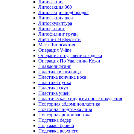
Липосакция
Липосакция 360
Липосакция подбородка
Липосакция шеи
Липоскульптура
Липофилинг
Липофилинг груди
Лифтинг Нефертити
Мега Липосакция
Операция V-line
Операция по удалению кадыка
Операция По Удалению Кожи
Плазмолифтинг
Пластика влагалища
Пластика кончика носа
Пластика пупка
Пластика скул
Пластика ушей
Пластическая хирургия после похудения
Повторная абдоминопластика
Повторная подтяжка лица
Повторная ринопластика
Подтяжка бедер
Подтяжка бровей
Подтяжка верхнего