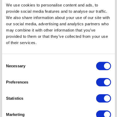
We use cookies to personalise content and ads, to
Flymedi
provide social media features and to analyse our traffic.
TÜRSAB – Операции на flymedi.com осуществляются
We also share information about your use of our site with
компанией MIRAC SARA TOURISM, туристическим
our social media, advertising and analytics partners who
агентством группы A, зарегистрированным в TÜRSAB
may combine it with other information that you’ve
(Сертификат № 12276).
Все процедуры проводятся в сертифицированном
provided to them or that they’ve collected from your use
медицинском учреждении, специализирующемся на
of their services.
медицинском туризме.
О нас
Consent
как это работает?
Necessary
Selection
Pre-Op Guide
Авторы & рецензенты
Flymedi Программа рекомендаций
Plany Platezhey
Preferences
Карьера
FAQ
Блог
Statistics
Политика Конфиденциальности
Условия и Положения
Политика отмены
Marketing
Свяжитесь с нами