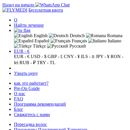
Назад на начало
Бесплатная квота
О
Найти лечение
English
Deutsch
Romana
Español
Français
Italiano
Türkçe
Русский
EUR - €
EUR - €
USD - $
GBP - £
CNY - ¥
ILS - ₪
JPY - ¥
RON -
lei
RUB - ₽
TRY - TL
Узнать цену
как это работает?
Pre-Op Guide
О нас
FAQ
Программа рекомендаций
Блог
Свяжитесь с нами
Пересадка волос
Процедуры Пластической Хирургии