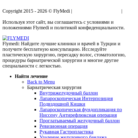
Copyright 2015 - 2026 © FlyMedi |
Условия и Положения
|
Политика Конфиденциальности
Используя этот сайт, вы соглашаетесь с условиями и
положениями Flymedi и политикой конфиденциальности.
Flymedi: Найдите лучшие клиники и врачей в Турции и
получите бесплатную консультацию. Исследуйте
пластическую хирургию, пересадку волос, стоматологию,
процедуры бариатрической хирургии и многие другие
специальности с легкостью.
Найти лечение
Back to Menu
Бариатрическая хирургия
Внутрижелудочный баллон
Лапароскопическая Интерпозиция
Подвздошной Кишки
Лапароскопическая фундопликация по
Ниссену Антирефлюксная операция
Проглатываемый желудочный баллон
Ревизионная операция
Рукавная Гастропластика
Удаление желудочного бандажа