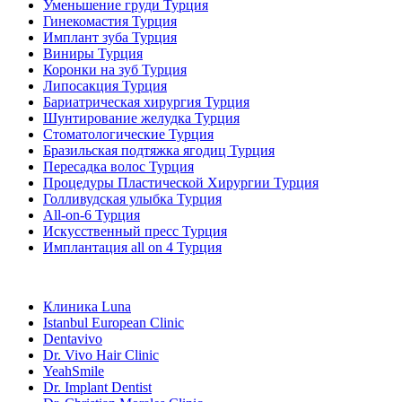
Уменьшение груди Турция
Гинекомастия Турция
Имплант зуба Турция
Виниры Турция
Коронки на зуб Турция
Липосакция Турция
Бариатрическая хирургия Турция
Шунтирование желудка Турция
Стоматологические Турция
Бразильская подтяжка ягодиц Турция
Пересадка волос Турция
Процедуры Пластической Хирургии Турция
Голливудская улыбка Турция
All-on-6 Турция
Искусственный пресс Турция
Имплантация all on 4 Турция
Популярные клиники
Клиника Luna
Istanbul European Clinic
Dentavivo
Dr. Vivo Hair Clinic
YeahSmile
Dr. Implant Dentist