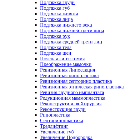
Подтяжка груди
Подтяжка губ
Подтяжка живота
Подтяжка лица
Подтяжка нижнего века
Подтяжка нижней трети лица
Подтяжка рук
Подтяжка средней трети лиц
Подтяжка тела
Подтяжка шеи
Поясная липэктомия
Преображение мамочки
Ревизионная Липосакция
Ревизионная ринопластика
Ревизионная септорино пластика
Ревизионная этническая ринопластика
Ревизия грудного имплантата
Редукционная маммопластика
Реконструктивная Хирургия
Реконструкция груди
Ринопластика
Септоринопластика
Тредлифтинг
Увеличение губ
Увеличение Подбородка