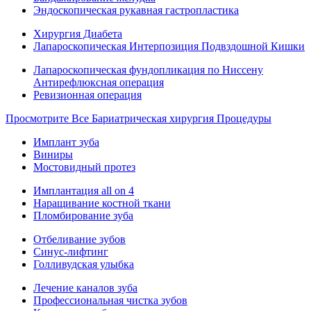
Эндоскопическая рукавная гастропластика
Хирургия Диабета
Лапароскопическая Интерпозиция Подвздошной Кишки
Лапароскопическая фундопликация по Ниссену
Антирефлюксная операция
Ревизионная операция
Просмотрите Все Бариатрическая хирургия Процедуры
Имплант зуба
Виниры
Мостовидный протез
Имплантация all on 4
Наращивание костной ткани
Пломбирование зуба
Отбеливание зубов
Синус-лифтинг
Голливудская улыбка
Лечение каналов зуба
Профессиональная чистка зубов