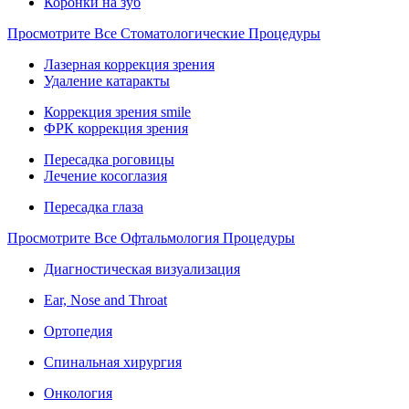
Коронки на зуб
Просмотрите Все Стоматологические Процедуры
Лазерная коррекция зрения
Удаление катаракты
Коррекция зрения smile
ФРК коррекция зрения
Пересадка роговицы
Лечение косоглазия
Пересадка глаза
Просмотрите Все Офтальмология Процедуры
Диагностическая визуализация
Ear, Nose and Throat
Ортопедия
Спинальная хирургия
Онкология