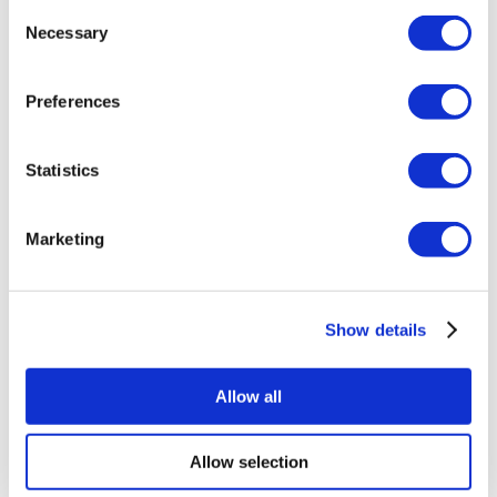
Уменьшение груди Турция
Consent
Гинекомастия Турция
Necessary
Selection
Имплант зуба Турция
Виниры Турция
Коронки на зуб Турция
Preferences
Липосакция Турция
Бариатрическая хирургия Турция
Шунтирование желудка Турция
Стоматологические Турция
Statistics
Бразильская подтяжка ягодиц Турция
Пересадка волос Турция
Процедуры Пластической Хирургии Турция
Marketing
Голливудская улыбка Турция
All-on-6 Турция
Искусственный пресс Турция
Имплантация all on 4 Турция
Show details
Популярные клиники
Клиника Luna
Allow all
Istanbul European Clinic
Dentavivo
Dr. Vivo Hair Clinic
Allow selection
YeahSmile
Dr. Implant Dentist