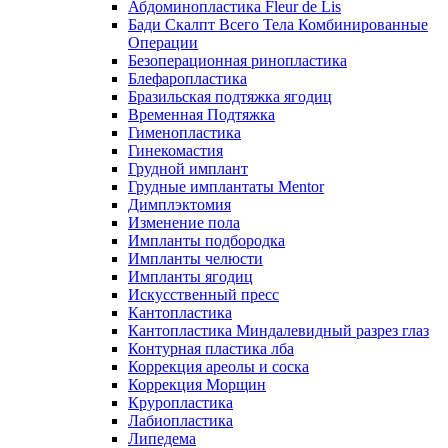
Абдоминопластика Fleur de Lis
Бади Скалпт Всего Тела Комбинированные
Операции
Безоперационная ринопластика
Блефаропластика
Бразильская подтяжка ягодиц
Временная Подтяжка
Гименопластика
Гинекомастия
Грудной имплант
Грудные имплантаты Mentor
Димплэктомия
Изменение пола
Импланты подбородка
Импланты челюсти
Импланты ягодиц
Искусственный пресс
Кантопластика
Кантопластика Миндалевидный разрез глаз
Контурная пластика лба
Коррекция ареолы и соска
Коррекция Морщин
Круропластика
Лабиопластика
Липедема