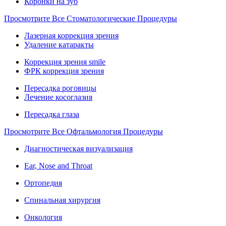
Коронки на зуб
Просмотрите Все Стоматологические Процедуры
Лазерная коррекция зрения
Удаление катаракты
Коррекция зрения smile
ФРК коррекция зрения
Пересадка роговицы
Лечение косоглазия
Пересадка глаза
Просмотрите Все Офтальмология Процедуры
Диагностическая визуализация
Ear, Nose and Throat
Ортопедия
Спинальная хирургия
Онкология