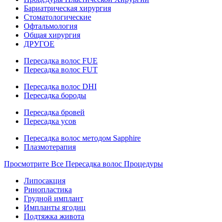
Бариатрическая хирургия
Стоматологические
Офтальмология
Общая хирургия
ДРУГОЕ
Пересадка волос FUE
Пересадка волос FUT
Пересадка волос DHI
Пересадка бороды
Пересадка бровей
Пересадка усов
Пересадка волос методом Sapphire
Плазмотерапия
Просмотрите Все Пересадка волос Процедуры
Липосакция
Ринопластика
Грудной имплант
Импланты ягодиц
Подтяжка живота