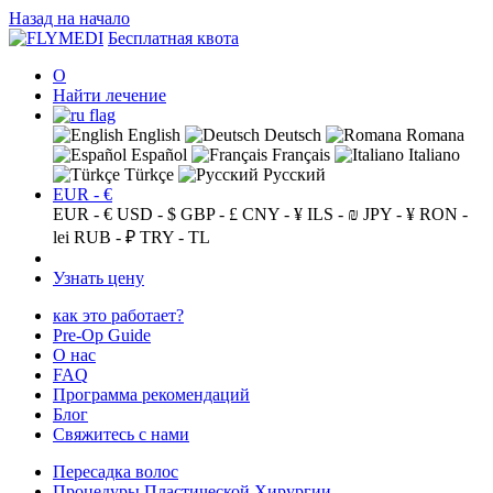
Назад на начало
Бесплатная квота
О
Найти лечение
English
Deutsch
Romana
Español
Français
Italiano
Türkçe
Русский
EUR - €
EUR - €
USD - $
GBP - £
CNY - ¥
ILS - ₪
JPY - ¥
RON -
lei
RUB - ₽
TRY - TL
Узнать цену
как это работает?
Pre-Op Guide
О нас
FAQ
Программа рекомендаций
Блог
Свяжитесь с нами
Пересадка волос
Процедуры Пластической Хирургии