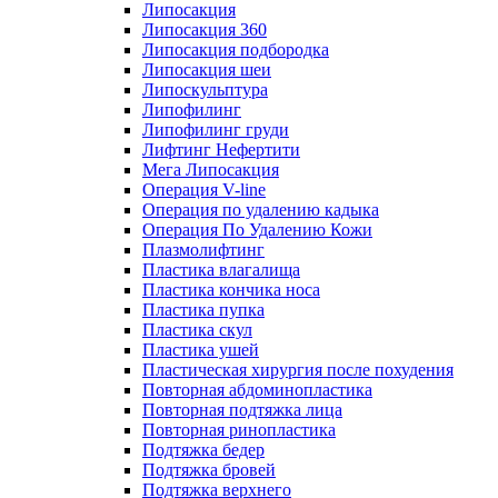
Липосакция
Липосакция 360
Липосакция подбородка
Липосакция шеи
Липоскульптура
Липофилинг
Липофилинг груди
Лифтинг Нефертити
Мега Липосакция
Операция V-line
Операция по удалению кадыка
Операция По Удалению Кожи
Плазмолифтинг
Пластика влагалища
Пластика кончика носа
Пластика пупка
Пластика скул
Пластика ушей
Пластическая хирургия после похудения
Повторная абдоминопластика
Повторная подтяжка лица
Повторная ринопластика
Подтяжка бедер
Подтяжка бровей
Подтяжка верхнего