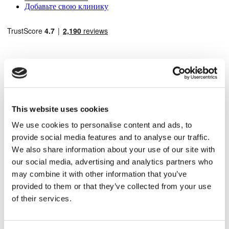
Добавьте свою клинику
Популярные направления
This website uses cookies
Турция Клиники
We use cookies to personalise content and ads, to
Spain Клиники
Mexico Клиники
provide social media features and to analyse our traffic.
Poland Клиники
We also share information about your use of our site with
Thailand Клиники
our social media, advertising and analytics partners who
Hungary Клиники
Colombia Клиники
may combine it with other information that you’ve
provided to them or that they’ve collected from your use
Популярные виды лечения в Турция
of their services.
Рукавная Гастропластика Турция
Ринопластика Турция
Грудной имплант Турция