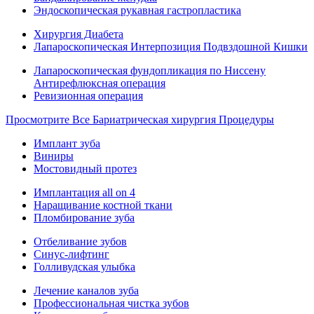
Эндоскопическая рукавная гастропластика
Хирургия Диабета
Лапароскопическая Интерпозиция Подвздошной Кишки
Лапароскопическая фундопликация по Ниссену
Антирефлюксная операция
Ревизионная операция
Просмотрите Все Бариатрическая хирургия Процедуры
Имплант зуба
Виниры
Мостовидный протез
Имплантация all on 4
Наращивание костной ткани
Пломбирование зуба
Отбеливание зубов
Синус-лифтинг
Голливудская улыбка
Лечение каналов зуба
Профессиональная чистка зубов