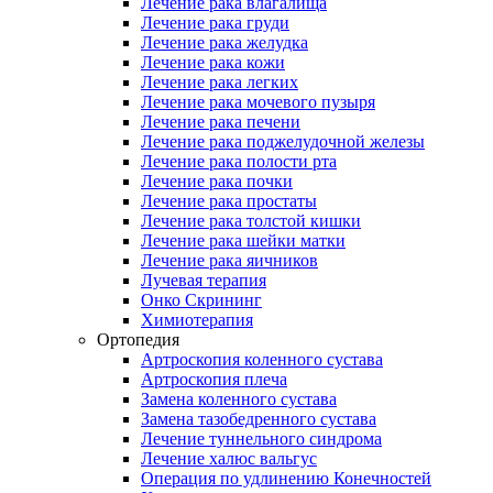
Лечение рака влагалища
Лечение рака груди
Лечение рака желудка
Лечение рака кожи
Лечение рака легких
Лечение рака мочевого пузыря
Лечение рака печени
Лечение рака поджелудочной железы
Лечение рака полости рта
Лечение рака почки
Лечение рака простаты
Лечение рака толстой кишки
Лечение рака шейки матки
Лечение рака яичников
Лучевая терапия
Онко Скрининг
Химиотерапия
Ортопедия
Артроскопия коленного сустава
Артроскопия плеча
Замена коленного сустава
Замена тазобедренного сустава
Лечение туннельного синдрома
Лечение халюс вальгус
Операция по удлинению Конечностей