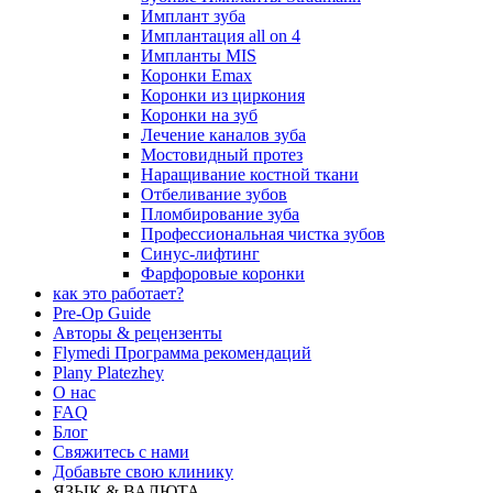
Имплант зуба
Имплантация all on 4
Импланты MIS
Коронки Emax
Коронки из циркония
Коронки на зуб
Лечение каналов зуба
Мостовидный протез
Наращивание костной ткани
Отбеливание зубов
Пломбирование зуба
Профессиональная чистка зубов
Синус-лифтинг
Фарфоровые коронки
как это работает?
Pre-Op Guide
Авторы & рецензенты
Flymedi Программа рекомендаций
Plany Platezhey
О нас
FAQ
Блог
Свяжитесь с нами
Добавьте свою клинику
ЯЗЫК & ВАЛЮТА