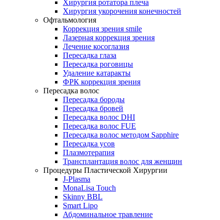
Хирургия ротатора плеча
Хирургия укорочения конечностей
Офтальмология
Коррекция зрения smile
Лазерная коррекция зрения
Лечение косоглазия
Пересадка глаза
Пересадка роговицы
Удаление катаракты
ФРК коррекция зрения
Пересадка волос
Пересадка бороды
Пересадка бровей
Пересадка волос DHI
Пересадка волос FUE
Пересадка волос методом Sapphire
Пересадка усов
Плазмотерапия
Трансплантация волос для женщин
Процедуры Пластической Хирургии
J-Plasma
MonaLisa Touch
Skinny BBL
Smart Lipo
Абдоминальное травление