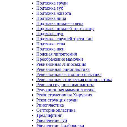
Подтяжка груди
Подтяжка губ
Подтяжка живота
Подтяжка лица
Подтяжка нижнего века
Подтяжка нижней трети лица
Подтяжка рук
Подтяжка средней трети лиц
Подтяжка тела
Подтяжка шеи
Поясная липэктомия
Преображение мамочки
Ревизионная Липосакция
Ревизионная ринопластика
Ревизионная септорино пластика
Ревизионная этническая ринопластика
Ревизия грудного имплантата
Редукционная маммопластика
Реконструктивная Хирургия
Реконструкция груди
Ринопластика
Септоринопластика
Тредлифтинг
Увеличение губ
Увеличение Подбородка