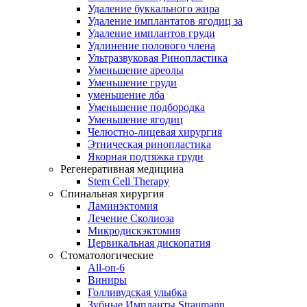
Удаление буккального жира
Удаление имплантатов ягодиц за
Удаление имплантов груди
Удлинение полового члена
Ультразвуковая Ринопластика
Уменьшение ареолы
Уменьшение груди
уменьшение лба
Уменьшение подбородка
Уменьшение ягодиц
Челюстно-лицевая хирургия
Этническая ринопластика
Якорная подтяжка груди
Регенеративная медицина
Stem Cell Therapy
Спинальная хирургия
Ламинэктомия
Лечение Сколиоза
Микродискэктомия
Цервикальная дископатия
Стоматологические
All-on-6
Виниры
Голливудская улыбка
Зубные Импланты Straumann