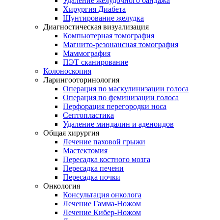
Удаление желудочного бандажа
Хирургия Диабета
Шунтирование желудка
Диагностическая визуализация
Компьютерная томография
Магнито-резонансная томография
Маммография
ПЭТ сканирование
Колоноскопия
Ларингооторинология
Операция по маскулинизации голоса
Операция по феминизации голоса
Перфорация перегородки носа
Септопластика
Удаление миндалин и аденоидов
Общая хирургия
Лечение паховой грыжи
Мастектомия
Пересадка костного мозга
Пересадка печени
Пересадка почки
Онкология
Консультация онколога
Лечение Гамма-Ножом
Лечение Кибер-Ножом