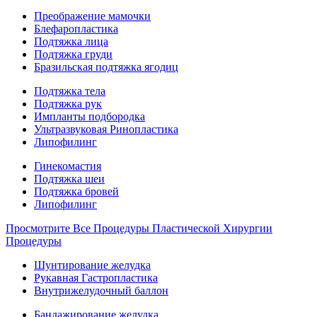
Преображение мамочки
Блефаропластика
Подтяжка лица
Подтяжка груди
Бразильская подтяжка ягодиц
Подтяжка тела
Подтяжка рук
Импланты подбородка
Ультразвуковая Ринопластика
Липофилинг
Гинекомастия
Подтяжка шеи
Подтяжка бровей
Липофилинг
Просмотрите Все Процедуры Пластической Хирургии
Процедуры
Шунтирование желудка
Рукавная Гастропластика
Внутрижелудочный баллон
Бандажирование желудка