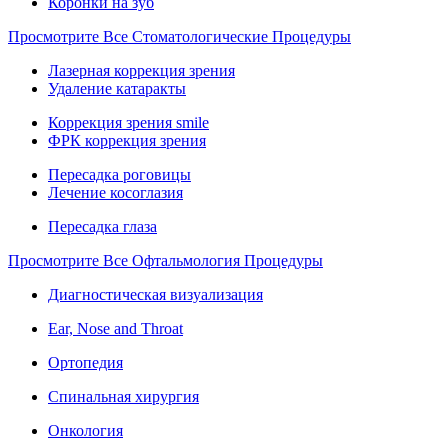
Коронки на зуб
Просмотрите Все Стоматологические Процедуры
Лазерная коррекция зрения
Удаление катаракты
Коррекция зрения smile
ФРК коррекция зрения
Пересадка роговицы
Лечение косоглазия
Пересадка глаза
Просмотрите Все Офтальмология Процедуры
Диагностическая визуализация
Ear, Nose and Throat
Ортопедия
Спинальная хирургия
Онкология