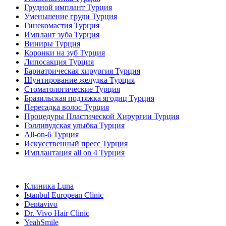
Грудной имплант Турция
Уменьшение груди Турция
Гинекомастия Турция
Имплант зуба Турция
Виниры Турция
Коронки на зуб Турция
Липосакция Турция
Бариатрическая хирургия Турция
Шунтирование желудка Турция
Стоматологические Турция
Бразильская подтяжка ягодиц Турция
Пересадка волос Турция
Процедуры Пластической Хирургии Турция
Голливудская улыбка Турция
All-on-6 Турция
Искусственный пресс Турция
Имплантация all on 4 Турция
Популярные клиники
Клиника Luna
Istanbul European Clinic
Dentavivo
Dr. Vivo Hair Clinic
YeahSmile