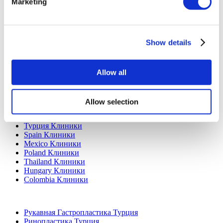
Политика отмены
Marketing
Свяжитесь с нами
Добавьте свою клинику
Show details
Allow all
Allow selection
Популярные направления
Турция Клиники
Spain Клиники
Mexico Клиники
Poland Клиники
Thailand Клиники
Hungary Клиники
Colombia Клиники
Популярные виды лечения в Турция
Рукавная Гастропластика Турция
Ринопластика Турция