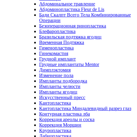
Абдоминальное травление
Абдоминопластика Fleur de Lis
Бади Скалпт Всего Тела Комбинированные
Операции
Безоперационная ринопластика
Блефаропластика
Бразильская подтяжка ягодиц
Временная Подтяжка
Гименопластика
Гинекомастия
Грудной имплант
Грудные имплантаты Mentor
Димплэктомия
Изменение пола
Импланты подбородка
Импланты челюсти
Импланты ягодиц
Искусственный пресс
Кантопластика
Кантопластика Миндалевидный разрез глаз
Контурная пластика лба
Коррекция ареолы и соска
Коррекция Морщин
Круропластика
Лабиопластика