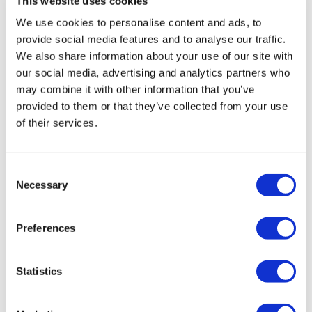
This website uses cookies
Back
Города
Braşov
(1)
We use cookies to personalise content and ads, to
Flymedi
provide social media features and to analyse our traffic.
We also share information about your use of our site with
TÜRSAB – Операции на flymedi.com осуществляются
our social media, advertising and analytics partners who
компанией MIRAC SARA TOURISM, туристическим
агентством группы A, зарегистрированным в TÜRSAB
may combine it with other information that you’ve
(Сертификат № 12276).
provided to them or that they’ve collected from your use
Все процедуры проводятся в сертифицированном
of their services.
медицинском учреждении, специализирующемся на
медицинском туризме.
Consent
О нас
Necessary
как это работает?
Selection
Pre-Op Guide
Авторы & рецензенты
Flymedi Программа рекомендаций
Preferences
Plany Platezhey
Карьера
FAQ
Statistics
Блог
Политика Конфиденциальности
Условия и Положения