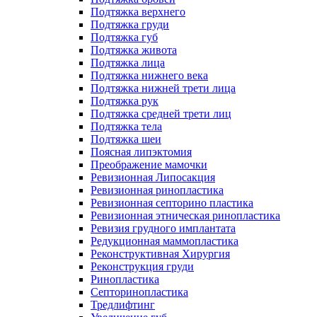
Подтяжка верхнего
Подтяжка груди
Подтяжка губ
Подтяжка живота
Подтяжка лица
Подтяжка нижнего века
Подтяжка нижней трети лица
Подтяжка рук
Подтяжка средней трети лиц
Подтяжка тела
Подтяжка шеи
Поясная липэктомия
Преображение мамочки
Ревизионная Липосакция
Ревизионная ринопластика
Ревизионная септорино пластика
Ревизионная этническая ринопластика
Ревизия грудного имплантата
Редукционная маммопластика
Реконструктивная Хирургия
Реконструкция груди
Ринопластика
Септоринопластика
Тредлифтинг