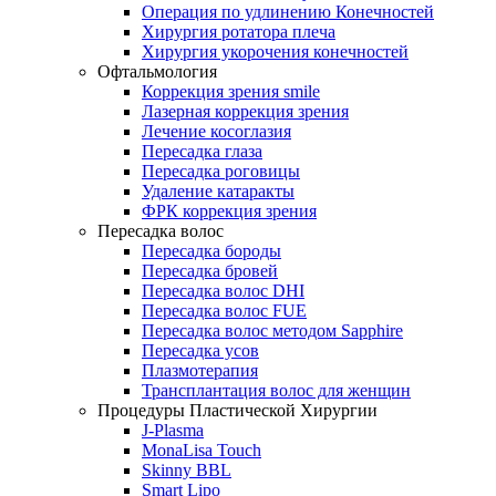
Операция по удлинению Конечностей
Хирургия ротатора плеча
Хирургия укорочения конечностей
Офтальмология
Коррекция зрения smile
Лазерная коррекция зрения
Лечение косоглазия
Пересадка глаза
Пересадка роговицы
Удаление катаракты
ФРК коррекция зрения
Пересадка волос
Пересадка бороды
Пересадка бровей
Пересадка волос DHI
Пересадка волос FUE
Пересадка волос методом Sapphire
Пересадка усов
Плазмотерапия
Трансплантация волос для женщин
Процедуры Пластической Хирургии
J-Plasma
MonaLisa Touch
Skinny BBL
Smart Lipo