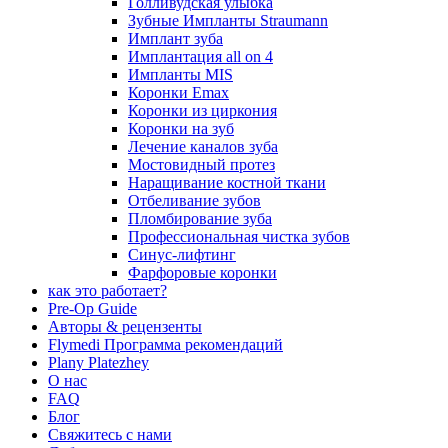
Голливудская улыбка
Зубные Импланты Straumann
Имплант зуба
Имплантация all on 4
Импланты MIS
Коронки Emax
Коронки из циркония
Коронки на зуб
Лечение каналов зуба
Мостовидный протез
Наращивание костной ткани
Отбеливание зубов
Пломбирование зуба
Профессиональная чистка зубов
Синус-лифтинг
Фарфоровые коронки
как это работает?
Pre-Op Guide
Авторы & рецензенты
Flymedi Программа рекомендаций
Plany Platezhey
О нас
FAQ
Блог
Свяжитесь с нами