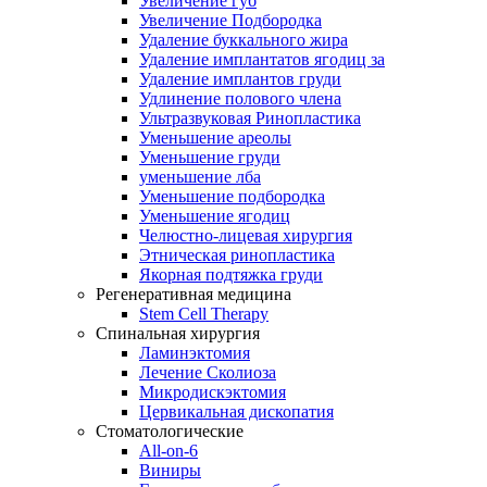
Увеличение губ
Увеличение Подбородка
Удаление буккального жира
Удаление имплантатов ягодиц за
Удаление имплантов груди
Удлинение полового члена
Ультразвуковая Ринопластика
Уменьшение ареолы
Уменьшение груди
уменьшение лба
Уменьшение подбородка
Уменьшение ягодиц
Челюстно-лицевая хирургия
Этническая ринопластика
Якорная подтяжка груди
Регенеративная медицина
Stem Cell Therapy
Спинальная хирургия
Ламинэктомия
Лечение Сколиоза
Микродискэктомия
Цервикальная дископатия
Стоматологические
All-on-6
Виниры