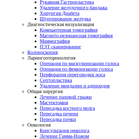
Рукавная Гастропластика
Удаление желудочного бандажа
Хирургия Диабета
Шунтирование желудка
Диагностическая визуализация
Компьютерная томография
Магнито-резонансная томография
Маммография
ПЭТ сканирование
Колоноскопия
Ларингооторинология
Операция по маскулинизации голоса
Операция по феминизации голоса
Перфорация перегородки носа
Септопластика
Удаление миндалин и аденоидов
Общая хирургия
Лечение паховой грыжи
Мастектомия
Пересадка костного мозга
Пересадка печени
Пересадка почки
Онкология
Консультация онколога
Лечение Гамма-Ножом