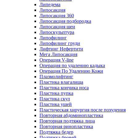
Липедема
Липосакция
Липосакция 360
Липосакция подбородка
Липосакция шеи
Липоскульптура
Липофилинг
Липофилинг груди
Лифтинг Нефертити
Мега Липосакция
Операция V-line
Операция по удалению кадыка
Операция По Удалению Кожи
Плазмолифтинг
Пластика влагалища
Пластика кончика носа
Пластика пупка
Пластика скул
Пластика ушей
Пластическая хирургия после похудения
Повторная абдоминопластика
Повторная подтяжка лица
Повторная ринопластика
Подтяжка бедер
Подтяжка бровей