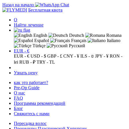
Назад на начало
Бесплатная квота
О
Найти лечение
English
Deutsch
Romana
Español
Français
Italiano
Türkçe
Русский
EUR - €
EUR - €
USD - $
GBP - £
CNY - ¥
ILS - ₪
JPY - ¥
RON -
lei
RUB - ₽
TRY - TL
Узнать цену
как это работает?
Pre-Op Guide
О нас
FAQ
Программа рекомендаций
Блог
Свяжитесь с нами
Пересадка волос
Процедуры Пластической Хирургии