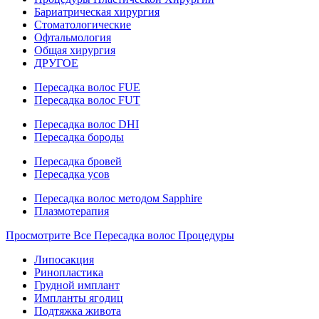
Бариатрическая хирургия
Стоматологические
Офтальмология
Общая хирургия
ДРУГОЕ
Пересадка волос FUE
Пересадка волос FUT
Пересадка волос DHI
Пересадка бороды
Пересадка бровей
Пересадка усов
Пересадка волос методом Sapphire
Плазмотерапия
Просмотрите Все Пересадка волос Процедуры
Липосакция
Ринопластика
Грудной имплант
Импланты ягодиц
Подтяжка живота