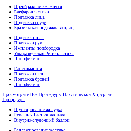
Преображение мамочки
Блефаропластика
Подтяжка лица
Подтяжка груди
Бразильская подтяжка ягодиц
Подтяжка тела
Подтяжка рук
Импланты подбородка
Ультразвуковая Ринопластика
Липофилинг
Гинекомастия
Подтяжка шеи
Подтяжка бровей
Липофилинг
Просмотрите Все Процедуры Пластической Хирургии
Процедуры
Шунтирование желудка
Рукавная Гастропластика
Внутрижелудочный баллон
Бандажирование желудка