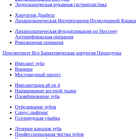
Эндоскопическая рукавная гастропластика
Хирургия Диабета
Лапароскопическая Интерпозиция Подвздошной Кишки
Лапароскопическая фундопликация по Ниссену
Антирефлюксная операция
Ревизионная операция
Просмотрите Все Бариатрическая хирургия Процедуры
Имплант зуба
Виниры
Мостовидный протез
Имплантация all on 4
Наращивание костной ткани
Пломбирование зуба
Отбеливание зубов
Синус-лифтинг
Голливудская улыбка
Лечение каналов зуба
Профессиональная чистка зубов