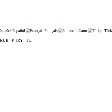
Español
Français
Italiano
Türk
RUB - ₽
TRY - TL