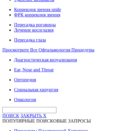
Коррекция зрения smile
ФРК коррекция зрения
Пересадка роговицы
Лечение косоглазия
Пересадка глаза
Просмотрите Все Офтальмология Процедуры
Диагностическая визуализация
Ear, Nose and Throat
Ортопедия
Спинальная хирургия
Онкология
ПОИСК
ЗАКРЫТЬ
X
ПОПУЛЯРНЫЕ ПОИСКОВЫЕ ЗАПРОСЫ
Процедуры Пластической Хирургии