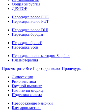
Общая хирургия
ДРУГОЕ
Пересадка волос FUE
Пересадка волос FUT
Пересадка волос DHI
Пересадка бороды
Пересадка бровей
Пересадка усов
Пересадка волос методом Sapphire
Плазмотерапия
Просмотрите Все Пересадка волос Процедуры
Липосакция
Ринопластика
Грудной имплант
Импланты ягодиц
Подтяжка живота
Преображение мамочки
Блефаропластика