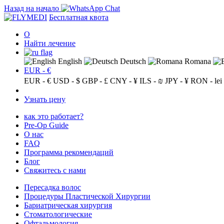
Назад на начало
Бесплатная квота
О
Найти лечение
English
Deutsch
Romana
EUR - €
EUR - €
USD - $
GBP - £
CNY - ¥
ILS - ₪
JPY - ¥
RON - lei
Узнать цену
как это работает?
Pre-Op Guide
О нас
FAQ
Программа рекомендаций
Блог
Свяжитесь с нами
Пересадка волос
Процедуры Пластической Хирургии
Бариатрическая хирургия
Стоматологические
Офтальмология