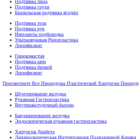
Подтяжка лица
Подтяжка груди
Бразильская подтяжка ягодиц
Подтяжка тела
Подтяжка рук
Импланты подбородка
Ультразвуковая Ринопластика
Липофилинг
Гинекомастия
Подтяжка шеи
Подтяжка бровей
Липофилинг
Просмотрите Все Процедуры Пластической Хирургии Процед
Шунтирование желудка
Рукавная Гастропластика
Внутрижелудочный баллон
Бандажирование желудка
Эндоскопическая рукавная гастропластика
Хирургия Диабета
Лапароскопическая Интерпозиция Подвздошной Кишки