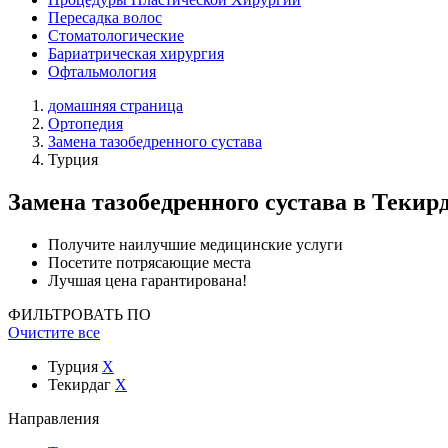
Пересадка волос
Стоматологические
Бариатрическая хирургия
Офтальмология
домашняя страница
Ортопедия
Замена тазобедренного сустава
Турция
Замена тазобедренного сустава
в Текир
Получите наилучшие медицинские услуги
Посетите потрясающие места
Лучшая цена гарантирована!
ФИЛЬТРОВАТЬ ПО
Очистите все
Турция
X
Текирдаг
X
Направления