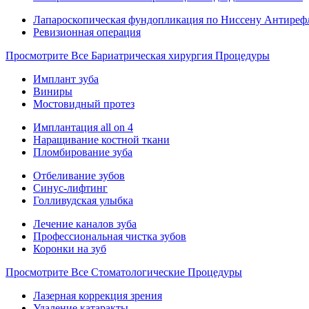
Лапароскопическая фундопликация по Ниссену Антиреф
Ревизионная операция
Просмотрите Все Бариатрическая хирургия Процедуры
Имплант зуба
Виниры
Мостовидный протез
Имплантация all on 4
Наращивание костной ткани
Пломбирование зуба
Отбеливание зубов
Синус-лифтинг
Голливудская улыбка
Лечение каналов зуба
Профессиональная чистка зубов
Коронки на зуб
Просмотрите Все Стоматологические Процедуры
Лазерная коррекция зрения
Удаление катаракты