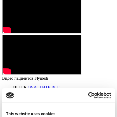
Видео пациентов Flymedi
FILTER
ОЧИСТИТЕ ВСЕ
Направления
(1 Opt. Selected)
Back
Направления
Ukraine
(1)
Города
(1 Opt. Selected)
Back
Города
This website uses cookies
Kyiv
(1)