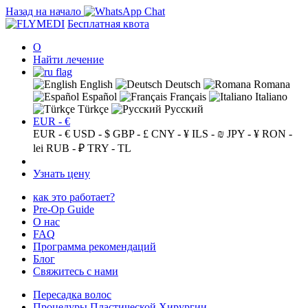
Назад на начало
Бесплатная квота
О
Найти лечение
English
Deutsch
Romana
Español
Français
Italiano
Türkçe
Русский
EUR - €
EUR - €
USD - $
GBP - £
CNY - ¥
ILS - ₪
JPY - ¥
RON -
lei
RUB - ₽
TRY - TL
Узнать цену
как это работает?
Pre-Op Guide
О нас
FAQ
Программа рекомендаций
Блог
Свяжитесь с нами
Пересадка волос
Процедуры Пластической Хирургии