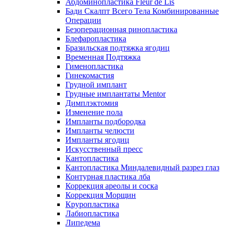
Абдоминопластика Fleur de Lis
Бади Скалпт Всего Тела Комбинированные
Операции
Безоперационная ринопластика
Блефаропластика
Бразильская подтяжка ягодиц
Временная Подтяжка
Гименопластика
Гинекомастия
Грудной имплант
Грудные имплантаты Mentor
Димплэктомия
Изменение пола
Импланты подбородка
Импланты челюсти
Импланты ягодиц
Искусственный пресс
Кантопластика
Кантопластика Миндалевидный разрез глаз
Контурная пластика лба
Коррекция ареолы и соска
Коррекция Морщин
Круропластика
Лабиопластика
Липедема