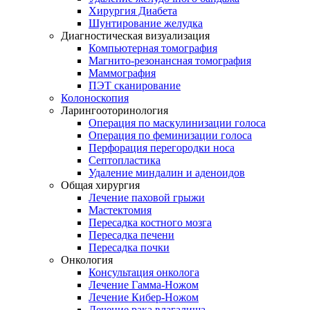
Хирургия Диабета
Шунтирование желудка
Диагностическая визуализация
Компьютерная томография
Магнито-резонансная томография
Маммография
ПЭТ сканирование
Колоноскопия
Ларингооторинология
Операция по маскулинизации голоса
Операция по феминизации голоса
Перфорация перегородки носа
Септопластика
Удаление миндалин и аденоидов
Общая хирургия
Лечение паховой грыжи
Мастектомия
Пересадка костного мозга
Пересадка печени
Пересадка почки
Онкология
Консультация онколога
Лечение Гамма-Ножом
Лечение Кибер-Ножом
Лечение рака влагалища