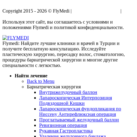
Copyright 2015 - 2026 © FlyMedi |
Условия и Положения
|
Политика Конфиденциальности
Используя этот сайт, вы соглашаетесь с условиями и
положениями Flymedi и политикой конфиденциальности.
Flymedi: Найдите лучшие клиники и врачей в Турции и
получите бесплатную консультацию. Исследуйте
пластическую хирургию, пересадку волос, стоматологию,
процедуры бариатрической хирургии и многие другие
специальности с легкостью.
Найти лечение
Back to Menu
Бариатрическая хирургия
Внутрижелудочный баллон
Лапароскопическая Интерпозиция
Подвздошной Кишки
Лапароскопическая фундопликация по
Ниссену Антирефлюксная операция
Проглатываемый желудочный баллон
Ревизионная операция
Рукавная Гастропластика
Удаление желудочного бандажа