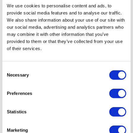
We use cookies to personalise content and ads, to
Flymedi
provide social media features and to analyse our traffic.
TÜRSAB – Операции на flymedi.com осуществляются
We also share information about your use of our site with
компанией MIRAC SARA TOURISM, туристическим
our social media, advertising and analytics partners who
агентством группы A, зарегистрированным в TÜRSAB
may combine it with other information that you’ve
(Сертификат № 12276).
Все процедуры проводятся в сертифицированном
provided to them or that they’ve collected from your use
медицинском учреждении, специализирующемся на
of their services.
медицинском туризме.
О нас
Consent
как это работает?
Necessary
Selection
Pre-Op Guide
Авторы & рецензенты
Flymedi Программа рекомендаций
Plany Platezhey
Preferences
Карьера
FAQ
Блог
Statistics
Политика Конфиденциальности
Условия и Положения
Политика отмены
Marketing
Свяжитесь с нами