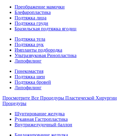
Преображение мамочки
Блефаропластика
Подтяжка лица
Подтяжка груди
Бразильская подтяжка ягодиц
Подтяжка тела
Подтяжка рук
Импланты подбородка
Ультразвуковая Ринопластика
Липофилинг
Гинекомастия
Подтяжка шеи
Подтяжка бровей
Липофилинг
Просмотрите Все Процедуры Пластической Хирургии
Процедуры
Шунтирование желудка
Рукавная Гастропластика
Внутрижелудочный баллон
Бандажирование желудка