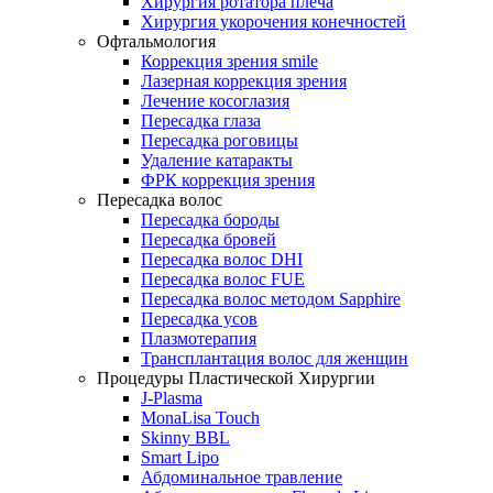
Хирургия ротатора плеча
Хирургия укорочения конечностей
Офтальмология
Коррекция зрения smile
Лазерная коррекция зрения
Лечение косоглазия
Пересадка глаза
Пересадка роговицы
Удаление катаракты
ФРК коррекция зрения
Пересадка волос
Пересадка бороды
Пересадка бровей
Пересадка волос DHI
Пересадка волос FUE
Пересадка волос методом Sapphire
Пересадка усов
Плазмотерапия
Трансплантация волос для женщин
Процедуры Пластической Хирургии
J-Plasma
MonaLisa Touch
Skinny BBL
Smart Lipo
Абдоминальное травление