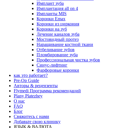
Имплант зуба
Имплантация all on 4
Импланты MIS
Коронки Emax
Коронки из циркония
Коронки на зуб
Лечение каналов зуба
Мостовидный протез
Наращивание костной ткани
Отбеливание зубов
Пломбирование зуба
Профессиональная чистка зубов
Синус-лифтинг
Фарфоровые коронки
как это работает?
Pre-Op Guide
Авторы & рецензенты
Flymedi Программа рекомендаций
Plany Platezhey
О нас
FAQ
Блог
Свяжитесь с нами
Добавьте свою клинику
ЯЗЫК & ВАЛЮТА