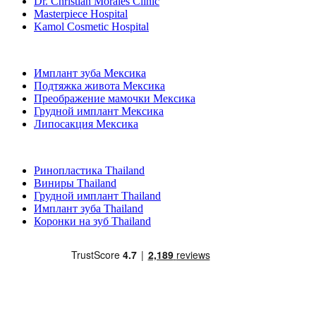
Dr. Christian Morales Clinic
Masterpiece Hospital
Kamol Cosmetic Hospital
Популярные виды лечения в Мексика
Имплант зуба Мексика
Подтяжка живота Мексика
Преображение мамочки Мексика
Грудной имплант Мексика
Липосакция Мексика
Популярные виды лечения в Thailand
Ринопластика Thailand
Виниры Thailand
Грудной имплант Thailand
Имплант зуба Thailand
Коронки на зуб Thailand