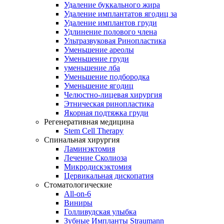
Удаление буккального жира
Удаление имплантатов ягодиц за
Удаление имплантов груди
Удлинение полового члена
Ультразвуковая Ринопластика
Уменьшение ареолы
Уменьшение груди
уменьшение лба
Уменьшение подбородка
Уменьшение ягодиц
Челюстно-лицевая хирургия
Этническая ринопластика
Якорная подтяжка груди
Регенеративная медицина
Stem Cell Therapy
Спинальная хирургия
Ламинэктомия
Лечение Сколиоза
Микродискэктомия
Цервикальная дископатия
Стоматологические
All-on-6
Виниры
Голливудская улыбка
Зубные Импланты Straumann