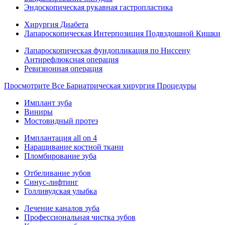
Эндоскопическая рукавная гастропластика
Хирургия Диабета
Лапароскопическая Интерпозиция Подвздошной Кишки
Лапароскопическая фундопликация по Ниссену
Антирефлюксная операция
Ревизионная операция
Просмотрите Все Бариатрическая хирургия Процедуры
Имплант зуба
Виниры
Мостовидный протез
Имплантация all on 4
Наращивание костной ткани
Пломбирование зуба
Отбеливание зубов
Синус-лифтинг
Голливудская улыбка
Лечение каналов зуба
Профессиональная чистка зубов