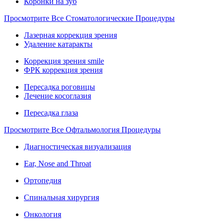
Коронки на зуб
Просмотрите Все Стоматологические Процедуры
Лазерная коррекция зрения
Удаление катаракты
Коррекция зрения smile
ФРК коррекция зрения
Пересадка роговицы
Лечение косоглазия
Пересадка глаза
Просмотрите Все Офтальмология Процедуры
Диагностическая визуализация
Ear, Nose and Throat
Ортопедия
Спинальная хирургия
Онкология