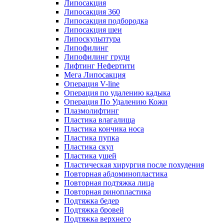
Липосакция
Липосакция 360
Липосакция подбородка
Липосакция шеи
Липоскульптура
Липофилинг
Липофилинг груди
Лифтинг Нефертити
Мега Липосакция
Операция V-line
Операция по удалению кадыка
Операция По Удалению Кожи
Плазмолифтинг
Пластика влагалища
Пластика кончика носа
Пластика пупка
Пластика скул
Пластика ушей
Пластическая хирургия после похудения
Повторная абдоминопластика
Повторная подтяжка лица
Повторная ринопластика
Подтяжка бедер
Подтяжка бровей
Подтяжка верхнего