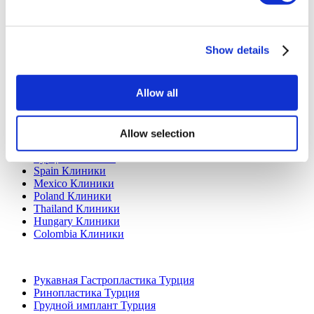
Добавьте свою клинику
Show details
Allow all
Allow selection
Популярные направления
Турция Клиники
Spain Клиники
Mexico Клиники
Poland Клиники
Thailand Клиники
Hungary Клиники
Colombia Клиники
Популярные виды лечения в Турция
Рукавная Гастропластика Турция
Ринопластика Турция
Грудной имплант Турция