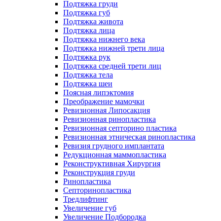
Подтяжка груди
Подтяжка губ
Подтяжка живота
Подтяжка лица
Подтяжка нижнего века
Подтяжка нижней трети лица
Подтяжка рук
Подтяжка средней трети лиц
Подтяжка тела
Подтяжка шеи
Поясная липэктомия
Преображение мамочки
Ревизионная Липосакция
Ревизионная ринопластика
Ревизионная септорино пластика
Ревизионная этническая ринопластика
Ревизия грудного имплантата
Редукционная маммопластика
Реконструктивная Хирургия
Реконструкция груди
Ринопластика
Септоринопластика
Тредлифтинг
Увеличение губ
Увеличение Подбородка