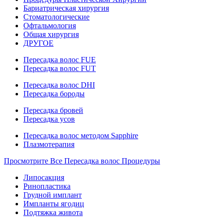
Бариатрическая хирургия
Стоматологические
Офтальмология
Общая хирургия
ДРУГОЕ
Пересадка волос FUE
Пересадка волос FUT
Пересадка волос DHI
Пересадка бороды
Пересадка бровей
Пересадка усов
Пересадка волос методом Sapphire
Плазмотерапия
Просмотрите Все Пересадка волос Процедуры
Липосакция
Ринопластика
Грудной имплант
Импланты ягодиц
Подтяжка живота