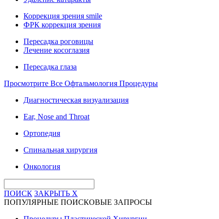
Коррекция зрения smile
ФРК коррекция зрения
Пересадка роговицы
Лечение косоглазия
Пересадка глаза
Просмотрите Все Офтальмология Процедуры
Диагностическая визуализация
Ear, Nose and Throat
Ортопедия
Спинальная хирургия
Онкология
ПОИСК
ЗАКРЫТЬ
X
ПОПУЛЯРНЫЕ ПОИСКОВЫЕ ЗАПРОСЫ
Процедуры Пластической Хирургии