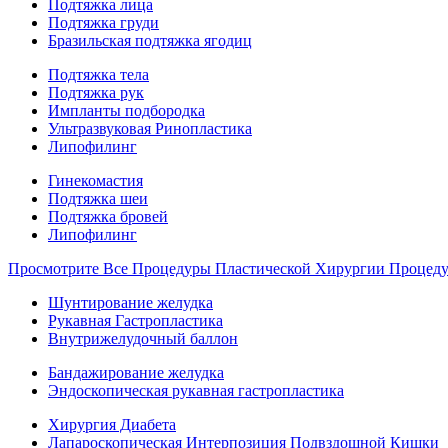
Подтяжка лица
Подтяжка груди
Бразильская подтяжка ягодиц
Подтяжка тела
Подтяжка рук
Импланты подбородка
Ультразвуковая Ринопластика
Липофилинг
Гинекомастия
Подтяжка шеи
Подтяжка бровей
Липофилинг
Просмотрите Все Процедуры Пластической Хирургии Процед
Шунтирование желудка
Рукавная Гастропластика
Внутрижелудочный баллон
Бандажирование желудка
Эндоскопическая рукавная гастропластика
Хирургия Диабета
Лапароскопическая Интерпозиция Подвздошной Кишки