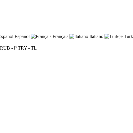
Español
Français
Italiano
Türk
RUB - ₽
TRY - TL