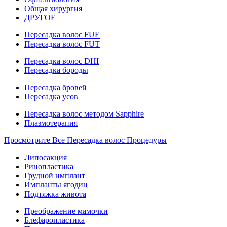
Общая хирургия
ДРУГОЕ
Пересадка волос FUE
Пересадка волос FUT
Пересадка волос DHI
Пересадка бороды
Пересадка бровей
Пересадка усов
Пересадка волос методом Sapphire
Плазмотерапия
Просмотрите Все Пересадка волос Процедуры
Липосакция
Ринопластика
Грудной имплант
Импланты ягодиц
Подтяжка живота
Преображение мамочки
Блефаропластика