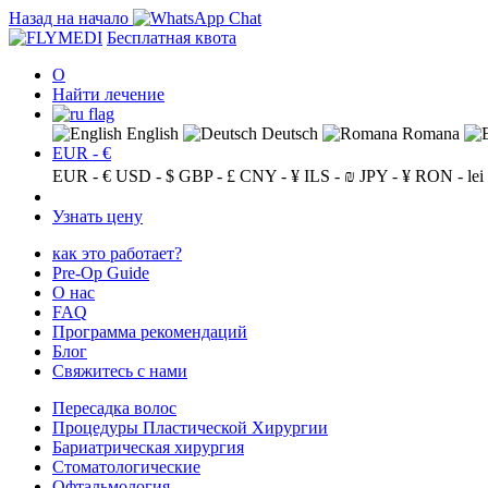
Назад на начало
Бесплатная квота
О
Найти лечение
English
Deutsch
Romana
EUR - €
EUR - €
USD - $
GBP - £
CNY - ¥
ILS - ₪
JPY - ¥
RON - lei
Узнать цену
как это работает?
Pre-Op Guide
О нас
FAQ
Программа рекомендаций
Блог
Свяжитесь с нами
Пересадка волос
Процедуры Пластической Хирургии
Бариатрическая хирургия
Стоматологические
Офтальмология