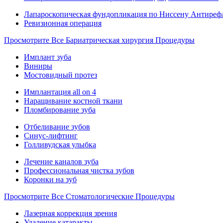
Лапароскопическая фундопликация по Ниссену Антиреф
Ревизионная операция
Просмотрите Все Бариатрическая хирургия Процедуры
Имплант зуба
Виниры
Мостовидный протез
Имплантация all on 4
Наращивание костной ткани
Пломбирование зуба
Отбеливание зубов
Синус-лифтинг
Голливудская улыбка
Лечение каналов зуба
Профессиональная чистка зубов
Коронки на зуб
Просмотрите Все Стоматологические Процедуры
Лазерная коррекция зрения
Удаление катаракты