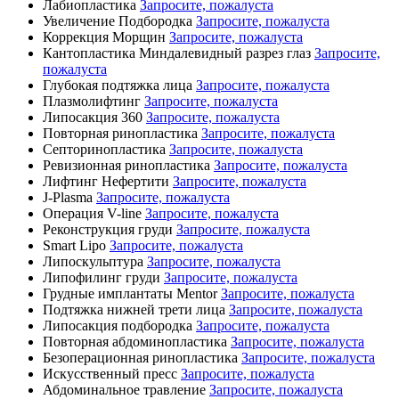
Лабиопластика
Запросите, пожалуста
Увеличение Подбородка
Запросите, пожалуста
Коррекция Морщин
Запросите, пожалуста
Кантопластика Миндалевидный разрез глаз
Запросите,
пожалуста
Глубокая подтяжка лица
Запросите, пожалуста
Плазмолифтинг
Запросите, пожалуста
Липосакция 360
Запросите, пожалуста
Повторная ринопластика
Запросите, пожалуста
Септоринопластика
Запросите, пожалуста
Ревизионная ринопластика
Запросите, пожалуста
Лифтинг Нефертити
Запросите, пожалуста
J-Plasma
Запросите, пожалуста
Операция V-line
Запросите, пожалуста
Реконструкция груди
Запросите, пожалуста
Smart Lipo
Запросите, пожалуста
Липоскульптура
Запросите, пожалуста
Липофилинг груди
Запросите, пожалуста
Грудные имплантаты Mentor
Запросите, пожалуста
Подтяжка нижней трети лица
Запросите, пожалуста
Липосакция подбородка
Запросите, пожалуста
Повторная абдоминопластика
Запросите, пожалуста
Безоперационная ринопластика
Запросите, пожалуста
Искусственный пресс
Запросите, пожалуста
Абдоминальное травление
Запросите, пожалуста