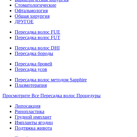
Стоматологические
Офтальмология
Общая хирургия
ДРУГОЕ
Пересадка волос FUE
Пересадка волос FUT
Пересадка волос DHI
Пересадка бороды
Пересадка бровей
Пересадка усов
Пересадка волос методом Sapphire
Плазмотерапия
Просмотрите Все Пересадка волос Процедуры
Липосакция
Ринопластика
Грудной имплант
Импланты ягодиц
Подтяжка живота