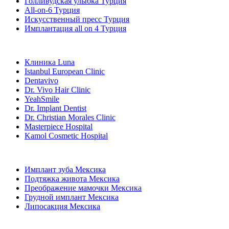
Голливудская улыбка Турция
All-on-6 Турция
Искусственный пресс Турция
Имплантация all on 4 Турция
Популярные клиники
Клиника Luna
Istanbul European Clinic
Dentavivo
Dr. Vivo Hair Clinic
YeahSmile
Dr. Implant Dentist
Dr. Christian Morales Clinic
Masterpiece Hospital
Kamol Cosmetic Hospital
Популярные виды лечения в Мексика
Имплант зуба Мексика
Подтяжка живота Мексика
Преображение мамочки Мексика
Грудной имплант Мексика
Липосакция Мексика
Популярные виды лечения в Thailand