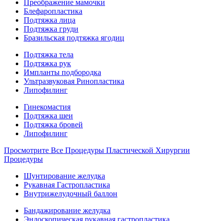
Преображение мамочки
Блефаропластика
Подтяжка лица
Подтяжка груди
Бразильская подтяжка ягодиц
Подтяжка тела
Подтяжка рук
Импланты подбородка
Ультразвуковая Ринопластика
Липофилинг
Гинекомастия
Подтяжка шеи
Подтяжка бровей
Липофилинг
Просмотрите Все Процедуры Пластической Хирургии
Процедуры
Шунтирование желудка
Рукавная Гастропластика
Внутрижелудочный баллон
Бандажирование желудка
Эндоскопическая рукавная гастропластика