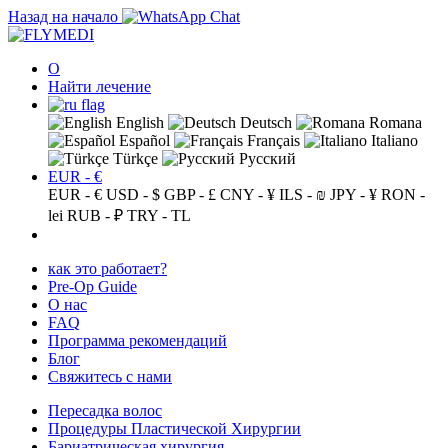
Назад на начало
О
Найти лечение
English
Deutsch
Romana
Español
Français
Italiano
Türkçe
Русский
EUR - €
EUR - €
USD - $
GBP - £
CNY - ¥
ILS - ₪
JPY - ¥
RON -
lei
RUB - ₽
TRY - TL
как это работает?
Pre-Op Guide
О нас
FAQ
Программа рекомендаций
Блог
Свяжитесь с нами
Пересадка волос
Процедуры Пластической Хирургии
Бариатрическая хирургия