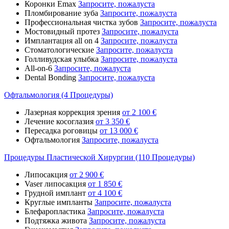
Коронки Emax
Запросите, пожалуста
Пломбирование зуба
Запросите, пожалуста
Профессиональная чистка зубов
Запросите, пожалуста
Мостовидный протез
Запросите, пожалуста
Имплантация all on 4
Запросите, пожалуста
Стоматологические
Запросите, пожалуста
Голливудская улыбка
Запросите, пожалуста
All-on-6
Запросите, пожалуста
Dental Bonding
Запросите, пожалуста
Офтальмология (4 Процедуры)
Лазерная коррекция зрения
от 2 100 €
Лечение косоглазия
от 3 350 €
Пересадка роговицы
от 13 000 €
Офтальмология
Запросите, пожалуста
Процедуры Пластической Хирургии (110 Процедуры)
Липосакция
от 2 900 €
Vaser липосакция
от 1 850 €
Грудной имплант
от 4 100 €
Круглые импланты
Запросите, пожалуста
Блефаропластика
Запросите, пожалуста
Подтяжка живота
Запросите, пожалуста