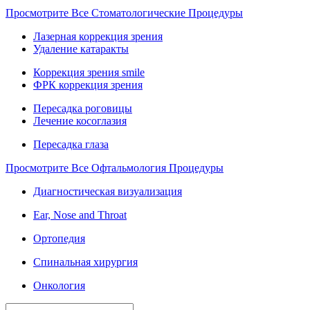
Просмотрите Все Стоматологические Процедуры
Лазерная коррекция зрения
Удаление катаракты
Коррекция зрения smile
ФРК коррекция зрения
Пересадка роговицы
Лечение косоглазия
Пересадка глаза
Просмотрите Все Офтальмология Процедуры
Диагностическая визуализация
Ear, Nose and Throat
Ортопедия
Спинальная хирургия
Онкология