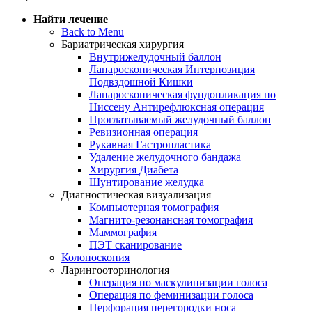
Найти лечение
Back to Menu
Бариатрическая хирургия
Внутрижелудочный баллон
Лапароскопическая Интерпозиция
Подвздошной Кишки
Лапароскопическая фундопликация по
Ниссену Антирефлюксная операция
Проглатываемый желудочный баллон
Ревизионная операция
Рукавная Гастропластика
Удаление желудочного бандажа
Хирургия Диабета
Шунтирование желудка
Диагностическая визуализация
Компьютерная томография
Магнито-резонансная томография
Маммография
ПЭТ сканирование
Колоноскопия
Ларингооторинология
Операция по маскулинизации голоса
Операция по феминизации голоса
Перфорация перегородки носа