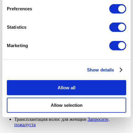
Upper Back Lift
Запросите, пожалуста
Reverse Mini Abdominoplasty
Запросите, пожалуста
Preferences
Butt Lift
Запросите, пожалуста
Extended Tummy Tuck
Запросите, пожалуста
Cinderella Face Lift
Запросите, пожалуста
Statistics
Mons Pubis Lift
Запросите, пожалуста
Уменьшение ареолы
Запросите, пожалуста
Липедема
Запросите, пожалуста
Marketing
Ревизионная септорино пластика
Запросите, пожалуста
Ревизионная этническая ринопластика
Запросите,
пожалуста
Пересадка волос (9 Процедуры)
Show details
Пересадка волос
Запросите, пожалуста
Пересадка бровей
Запросите, пожалуста
Пересадка бороды
Запросите, пожалуста
Allow all
Пересадка усов
Запросите, пожалуста
Пересадка волос FUE
Запросите, пожалуста
Пересадка волос DHI
Запросите, пожалуста
Allow selection
Плазмотерапия
Запросите, пожалуста
Пересадка волос методом Sapphire
Запросите, пожалуста
Трансплантация волос для женщин
Запросите,
пожалуста