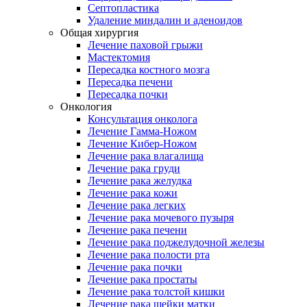
Септопластика
Удаление миндалин и аденоидов
Общая хирургия
Лечение паховой грыжи
Мастектомия
Пересадка костного мозга
Пересадка печени
Пересадка почки
Онкология
Консультация онколога
Лечение Гамма-Ножом
Лечение Кибер-Ножом
Лечение рака влагалища
Лечение рака груди
Лечение рака желудка
Лечение рака кожи
Лечение рака легких
Лечение рака мочевого пузыря
Лечение рака печени
Лечение рака поджелудочной железы
Лечение рака полости рта
Лечение рака почки
Лечение рака простаты
Лечение рака толстой кишки
Лечение рака шейки матки