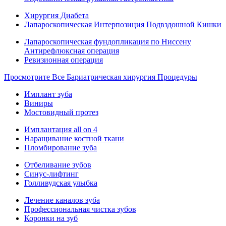
Хирургия Диабета
Лапароскопическая Интерпозиция Подвздошной Кишки
Лапароскопическая фундопликация по Ниссену
Антирефлюксная операция
Ревизионная операция
Просмотрите Все Бариатрическая хирургия Процедуры
Имплант зуба
Виниры
Мостовидный протез
Имплантация all on 4
Наращивание костной ткани
Пломбирование зуба
Отбеливание зубов
Синус-лифтинг
Голливудская улыбка
Лечение каналов зуба
Профессиональная чистка зубов
Коронки на зуб