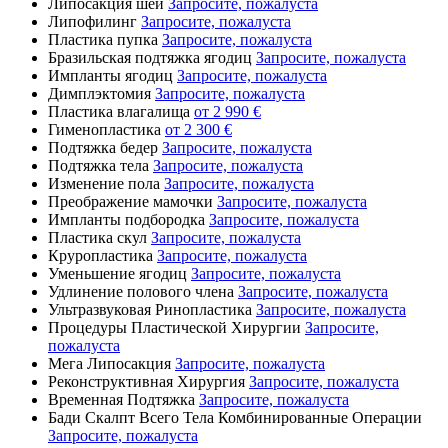
Липосакция шеи
Запросите, пожалуста
Липофилинг
Запросите, пожалуста
Пластика пупка
Запросите, пожалуста
Бразильская подтяжка ягодиц
Запросите, пожалуста
Импланты ягодиц
Запросите, пожалуста
Димплэктомия
Запросите, пожалуста
Пластика влагалища
от 2 990 €
Гименопластика
от 2 300 €
Подтяжка бедер
Запросите, пожалуста
Подтяжка тела
Запросите, пожалуста
Изменение пола
Запросите, пожалуста
Преображение мамочки
Запросите, пожалуста
Импланты подбородка
Запросите, пожалуста
Пластика скул
Запросите, пожалуста
Круропластика
Запросите, пожалуста
Уменьшение ягодиц
Запросите, пожалуста
Удлинение полового члена
Запросите, пожалуста
Ультразвуковая Ринопластика
Запросите, пожалуста
Процедуры Пластической Хирургии
Запросите,
пожалуста
Мега Липосакция
Запросите, пожалуста
Реконструктивная Хирургия
Запросите, пожалуста
Временная Подтяжка
Запросите, пожалуста
Бади Скалпт Всего Тела Комбинированные Операции
Запросите, пожалуста