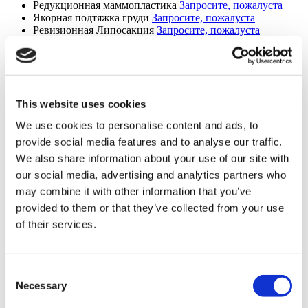
Редукционная маммопластика
Запросите, пожалуста
Якорная подтяжка груди
Запросите, пожалуста
Ревизионная Липосакция
Запросите, пожалуста
Тредлифтинг
Запросите, пожалуста
Челюстно-лицевая хирургия
Запросите, пожалуста
Повторная подтяжка лица
Запросите, пожалуста
Поясная липэктомия
Запросите, пожалуста
уменьшение лба
Запросите, пожалуста
This website uses cookies
Этническая ринопластика
Запросите, пожалуста
MonaLisa Touch
Запросите, пожалуста
We use cookies to personalise content and ads, to
Пластическая хирургия после похудения
Запросите,
пожалуста
provide social media features and to analyse our traffic.
Удаление имплантатов ягодиц за
Запросите, пожалуста
We also share information about your use of our site with
Skinny BBL
Запросите, пожалуста
our social media, advertising and analytics partners who
Подтяжка верхнего
Запросите, пожалуста
Подтяжка нижнего века
Запросите, пожалуста
may combine it with other information that you’ve
Подтяжка губ
Запросите, пожалуста
provided to them or that they’ve collected from your use
Абдоминопластика Fleur de Lis
Запросите, пожалуста
of their services.
Импланты челюсти
Запросите, пожалуста
Удаление буккального жира
Запросите, пожалуста
Daddy Makeover
Запросите, пожалуста
Mini Facelift
Запросите, пожалуста
Consent
SMAS Facelift
Запросите, пожалуста
Necessary
Selection
Deep Plane Neck Lift
Запросите, пожалуста
MACS Facelift
Запросите, пожалуста