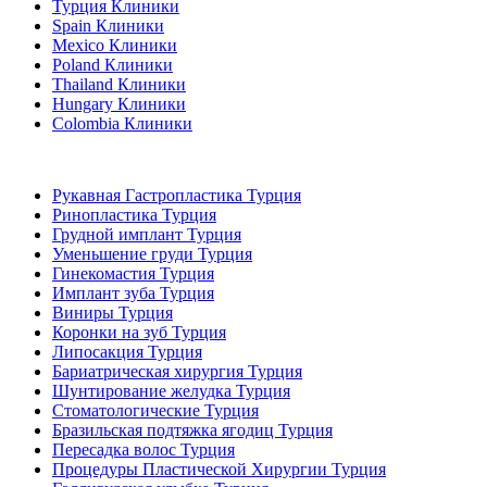
Турция Клиники
Spain Клиники
Mexico Клиники
Poland Клиники
Thailand Клиники
Hungary Клиники
Colombia Клиники
Популярные виды лечения в Турция
Рукавная Гастропластика Турция
Ринопластика Турция
Грудной имплант Турция
Уменьшение груди Турция
Гинекомастия Турция
Имплант зуба Турция
Виниры Турция
Коронки на зуб Турция
Липосакция Турция
Бариатрическая хирургия Турция
Шунтирование желудка Турция
Стоматологические Турция
Бразильская подтяжка ягодиц Турция
Пересадка волос Турция
Процедуры Пластической Хирургии Турция