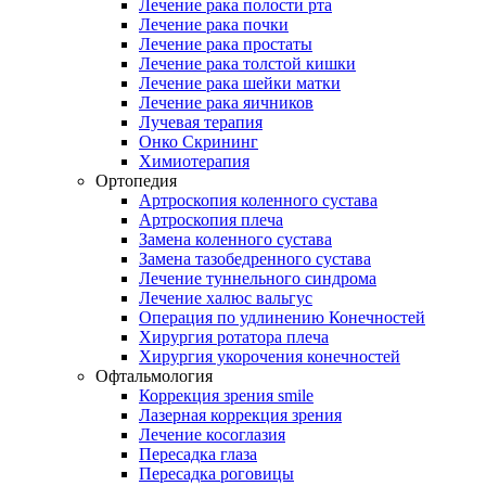
Лечение рака полости рта
Лечение рака почки
Лечение рака простаты
Лечение рака толстой кишки
Лечение рака шейки матки
Лечение рака яичников
Лучевая терапия
Онко Скрининг
Химиотерапия
Ортопедия
Артроскопия коленного сустава
Артроскопия плеча
Замена коленного сустава
Замена тазобедренного сустава
Лечение туннельного синдрома
Лечение халюс вальгус
Операция по удлинению Конечностей
Хирургия ротатора плеча
Хирургия укорочения конечностей
Офтальмология
Коррекция зрения smile
Лазерная коррекция зрения
Лечение косоглазия
Пересадка глаза
Пересадка роговицы