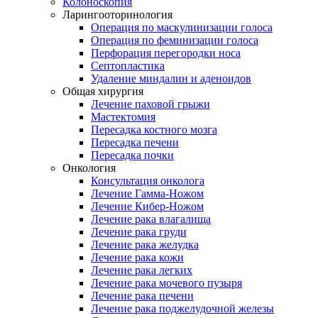
Колоноскопия
Ларингооторинология
Операция по маскулинизации голоса
Операция по феминизации голоса
Перфорация перегородки носа
Септопластика
Удаление миндалин и аденоидов
Общая хирургия
Лечение паховой грыжи
Мастектомия
Пересадка костного мозга
Пересадка печени
Пересадка почки
Онкология
Консультация онколога
Лечение Гамма-Ножом
Лечение Кибер-Ножом
Лечение рака влагалища
Лечение рака груди
Лечение рака желудка
Лечение рака кожи
Лечение рака легких
Лечение рака мочевого пузыря
Лечение рака печени
Лечение рака поджелудочной железы