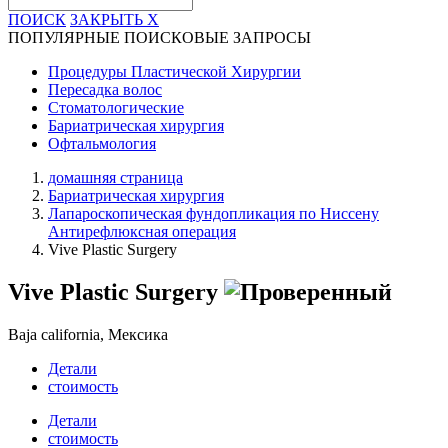
ПОИСК
ЗАКРЫТЬ
X
ПОПУЛЯРНЫЕ ПОИСКОВЫЕ ЗАПРОСЫ
Процедуры Пластической Хирургии
Пересадка волос
Стоматологические
Бариатрическая хирургия
Офтальмология
домашняя страница
Бариатрическая хирургия
Лапароскопическая фундопликация по Ниссену
Антирефлюксная операция
Vive Plastic Surgery
Vive Plastic Surgery
Baja california, Мексика
Детали
стоимость
Детали
стоимость