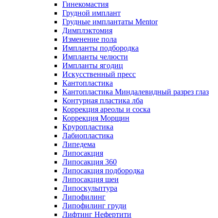
Гинекомастия
Грудной имплант
Грудные имплантаты Mentor
Димплэктомия
Изменение пола
Импланты подбородка
Импланты челюсти
Импланты ягодиц
Искусственный пресс
Кантопластика
Кантопластика Миндалевидный разрез глаз
Контурная пластика лба
Коррекция ареолы и соска
Коррекция Морщин
Круропластика
Лабиопластика
Липедема
Липосакция
Липосакция 360
Липосакция подбородка
Липосакция шеи
Липоскульптура
Липофилинг
Липофилинг груди
Лифтинг Нефертити