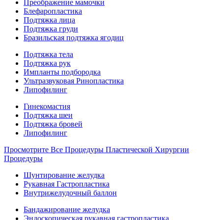
Преображение мамочки
Блефаропластика
Подтяжка лица
Подтяжка груди
Бразильская подтяжка ягодиц
Подтяжка тела
Подтяжка рук
Импланты подбородка
Ультразвуковая Ринопластика
Липофилинг
Гинекомастия
Подтяжка шеи
Подтяжка бровей
Липофилинг
Просмотрите Все Процедуры Пластической Хирургии
Процедуры
Шунтирование желудка
Рукавная Гастропластика
Внутрижелудочный баллон
Бандажирование желудка
Эндоскопическая рукавная гастропластика