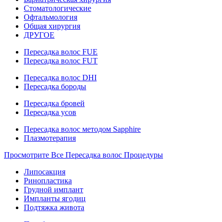
Стоматологические
Офтальмология
Общая хирургия
ДРУГОЕ
Пересадка волос FUE
Пересадка волос FUT
Пересадка волос DHI
Пересадка бороды
Пересадка бровей
Пересадка усов
Пересадка волос методом Sapphire
Плазмотерапия
Просмотрите Все Пересадка волос Процедуры
Липосакция
Ринопластика
Грудной имплант
Импланты ягодиц
Подтяжка живота