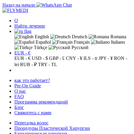
Назад на начало
О
Найти лечение
English
Deutsch
Romana
Español
Français
Italiano
Türkçe
Русский
EUR - €
EUR - €
USD - $
GBP - £
CNY - ¥
ILS - ₪
JPY - ¥
RON -
lei
RUB - ₽
TRY - TL
как это работает?
Pre-Op Guide
О нас
FAQ
Программа рекомендаций
Блог
Свяжитесь с нами
Пересадка волос
Процедуры Пластической Хирургии
Бариатрическая хирургия