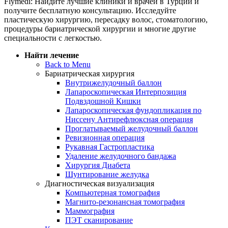
Flymedi: Найдите лучшие клиники и врачей в Турции и
получите бесплатную консультацию. Исследуйте
пластическую хирургию, пересадку волос, стоматологию,
процедуры бариатрической хирургии и многие другие
специальности с легкостью.
Найти лечение
Back to Menu
Бариатрическая хирургия
Внутрижелудочный баллон
Лапароскопическая Интерпозиция
Подвздошной Кишки
Лапароскопическая фундопликация по
Ниссену Антирефлюксная операция
Проглатываемый желудочный баллон
Ревизионная операция
Рукавная Гастропластика
Удаление желудочного бандажа
Хирургия Диабета
Шунтирование желудка
Диагностическая визуализация
Компьютерная томография
Магнито-резонансная томография
Маммография
ПЭТ сканирование