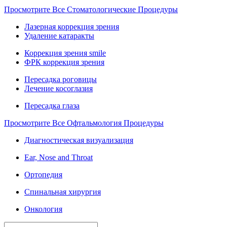
Просмотрите Все Стоматологические Процедуры
Лазерная коррекция зрения
Удаление катаракты
Коррекция зрения smile
ФРК коррекция зрения
Пересадка роговицы
Лечение косоглазия
Пересадка глаза
Просмотрите Все Офтальмология Процедуры
Диагностическая визуализация
Ear, Nose and Throat
Ортопедия
Спинальная хирургия
Онкология