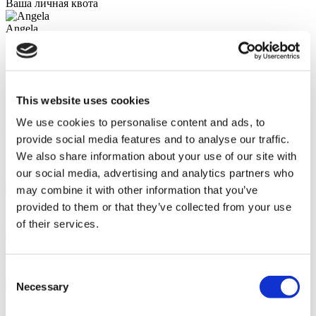
Ваша личная квота
Angela
Ваш Личный консультант по вопросам здоровья
Бесплатная онлайн консультация
приоритетная запись на прием
Присоединяйтесь к семье счастливых клиентов
This website uses cookies
FLYMEDI
We use cookies to personalise content and ads, to
Бесплатная квота
provide social media features and to analyse our traffic.
FLYMEDI ПОМОГАЕТ ВАМ
We also share information about your use of our site with
Как FLYMEDI может мне помочь?
our social media, advertising and analytics partners who
may combine it with other information that you’ve
provided to them or that they’ve collected from your use
7/24 Персональная помощь в течение всей поездки
of their services.
Индивидуальные варианты лечения типа «все включено»
Consent
Necessary
Selection
Специальные скидки и преимущества для клиентов Flymedi