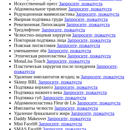
Искусственный пресс
Запросите, пожалуста
Абдоминальное травление
Запросите, пожалуста
Редукционная маммопластика
Запросите, пожалуста
Якорная подтяжка груди
Запросите, пожалуста
Ревизионная Липосакция
Запросите, пожалуста
Тредлифтинг
Запросите, пожалуста
Челюстно-лицевая хирургия
Запросите, пожалуста
Повторная подтяжка лица
Запросите, пожалуста
Поясная липэктомия
Запросите, пожалуста
уменьшение лба
Запросите, пожалуста
Этническая ринопластика
Запросите, пожалуста
MonaLisa Touch
Запросите, пожалуста
Пластическая хирургия после похудения
Запросите,
пожалуста
Удаление имплантатов ягодиц за
Запросите, пожалуста
Skinny BBL
Запросите, пожалуста
Подтяжка верхнего
Запросите, пожалуста
Подтяжка нижнего века
Запросите, пожалуста
Подтяжка губ
Запросите, пожалуста
Абдоминопластика Fleur de Lis
Запросите, пожалуста
Импланты челюсти
Запросите, пожалуста
Удаление буккального жира
Запросите, пожалуста
Daddy Makeover
Запросите, пожалуста
Mini Facelift
Запросите, пожалуста
SMAS Facelift
Запросите, пожалуста