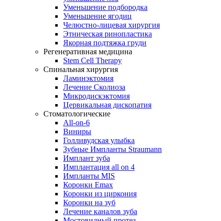
Уменьшение подбородка
Уменьшение ягодиц
Челюстно-лицевая хирургия
Этническая ринопластика
Якорная подтяжка груди
Регенеративная медицина
Stem Cell Therapy
Спинальная хирургия
Ламинэктомия
Лечение Сколиоза
Микродискэктомия
Цервикальная дископатия
Стоматологические
All-on-6
Виниры
Голливудская улыбка
Зубные Импланты Straumann
Имплант зуба
Имплантация all on 4
Импланты MIS
Коронки Emax
Коронки из циркония
Коронки на зуб
Лечение каналов зуба
Мостовидный протез