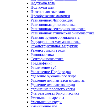
Подтяжка тела
Подтяжка шеи
Поясная липэктомия
Преображение мамочки
Ревизионная Липосакция
Ревизионная ринопластика
Ревизионная септорино пластика
Ревизионная этническая ринопластика
Ревизия грудного имплантата
Редукционная маммопластика
Реконструктивная Хирургия
Реконструкция груди
Ринопластика
Септоринопластика
Тредлифтинг
Увеличение губ
Увеличение Подбородка
Удаление буккального жира
Удаление имплантатов ягодиц за
Удаление имплантов груди
Удлинение полового члена
Ультразвуковая Ринопластика
Уменьшение ареолы
Уменьшение груди
уменьшение лба