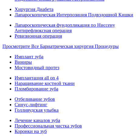
Хирургия Диабета
Лапароскопическая Интерпозиция Подвздошной Кишки
Лапароскопическая фундопликация по Ниссену
Антирефлюксная операция
Ревизионная операция
Просмотрите Все Бариатрическая хирургия Процедуры
Имплант зуба
Виниры
Мостовидный протез
Имплантация all on 4
Наращивание костной ткани
Пломбирование зуба
Отбеливание зубов
Синус-лифтинг
Голливудская улыбка
Лечение каналов зуба
Профессиональная чистка зубов
Коронки на зуб