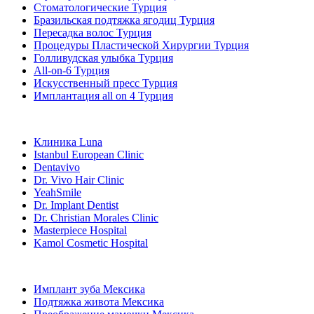
Стоматологические Турция
Бразильская подтяжка ягодиц Турция
Пересадка волос Турция
Процедуры Пластической Хирургии Турция
Голливудская улыбка Турция
All-on-6 Турция
Искусственный пресс Турция
Имплантация all on 4 Турция
Популярные клиники
Клиника Luna
Istanbul European Clinic
Dentavivo
Dr. Vivo Hair Clinic
YeahSmile
Dr. Implant Dentist
Dr. Christian Morales Clinic
Masterpiece Hospital
Kamol Cosmetic Hospital
Популярные виды лечения в Мексика
Имплант зуба Мексика
Подтяжка живота Мексика