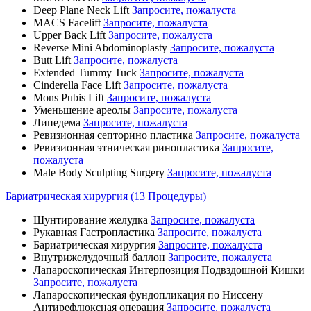
Deep Plane Neck Lift
Запросите, пожалуста
MACS Facelift
Запросите, пожалуста
Upper Back Lift
Запросите, пожалуста
Reverse Mini Abdominoplasty
Запросите, пожалуста
Butt Lift
Запросите, пожалуста
Extended Tummy Tuck
Запросите, пожалуста
Cinderella Face Lift
Запросите, пожалуста
Mons Pubis Lift
Запросите, пожалуста
Уменьшение ареолы
Запросите, пожалуста
Липедема
Запросите, пожалуста
Ревизионная септорино пластика
Запросите, пожалуста
Ревизионная этническая ринопластика
Запросите,
пожалуста
Male Body Sculpting Surgery
Запросите, пожалуста
Бариатрическая хирургия (13 Процедуры)
Шунтирование желудка
Запросите, пожалуста
Рукавная Гастропластика
Запросите, пожалуста
Бариатрическая хирургия
Запросите, пожалуста
Внутрижелудочный баллон
Запросите, пожалуста
Лапароскопическая Интерпозиция Подвздошной Кишки
Запросите, пожалуста
Лапароскопическая фундопликация по Ниссену
Антирефлюксная операция
Запросите, пожалуста