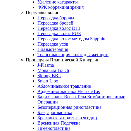
Удаление катаракты
ФРК коррекция зрения
Пересадка волос
Пересадка бороды
Пересадка бровей
Пересадка волос DHI
Пересадка волос FUE
Пересадка волос методом Sapphire
Пересадка усов
Плазмотерапия
Трансплантация волос для женщин
Процедуры Пластической Хирургии
J-Plasma
MonaLisa Touch
Skinny BBL
Smart Lipo
Абдоминальное травление
Абдоминопластика Fleur de Lis
Бади Скалпт Всего Тела Комбинированные
Операции
Безоперационная ринопластика
Блефаропластика
Бразильская подтяжка ягодиц
Временная Подтяжка
Гименопластика