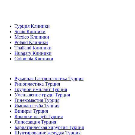
Популярные направления
Турция Клиники
Spain Клиники
Mexico Клиники
Poland Клиники
Thailand Клиники
Hungary Клиники
Colombia Клиники
Популярные виды лечения в Турция
Рукавная Гастропластика Турция
Ринопластика Турция
Грудной имплант Турция
Уменьшение груди Турция
Гинекомастия Турция
Имплант зуба Турция
Виниры Турция
Коронки на зуб Турция
Липосакция Турция
Бариатрическая хирургия Турция
Шунтирование желудка Турция