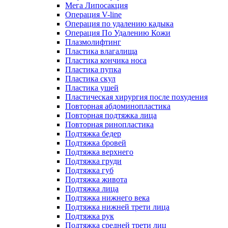
Мега Липосакция
Операция V-line
Операция по удалению кадыка
Операция По Удалению Кожи
Плазмолифтинг
Пластика влагалища
Пластика кончика носа
Пластика пупка
Пластика скул
Пластика ушей
Пластическая хирургия после похудения
Повторная абдоминопластика
Повторная подтяжка лица
Повторная ринопластика
Подтяжка бедер
Подтяжка бровей
Подтяжка верхнего
Подтяжка груди
Подтяжка губ
Подтяжка живота
Подтяжка лица
Подтяжка нижнего века
Подтяжка нижней трети лица
Подтяжка рук
Подтяжка средней трети лиц