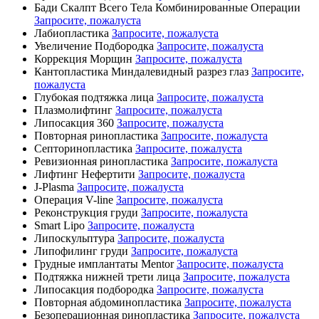
Бади Скалпт Всего Тела Комбинированные Операции
Запросите, пожалуста
Лабиопластика
Запросите, пожалуста
Увеличение Подбородка
Запросите, пожалуста
Коррекция Морщин
Запросите, пожалуста
Кантопластика Миндалевидный разрез глаз
Запросите,
пожалуста
Глубокая подтяжка лица
Запросите, пожалуста
Плазмолифтинг
Запросите, пожалуста
Липосакция 360
Запросите, пожалуста
Повторная ринопластика
Запросите, пожалуста
Септоринопластика
Запросите, пожалуста
Ревизионная ринопластика
Запросите, пожалуста
Лифтинг Нефертити
Запросите, пожалуста
J-Plasma
Запросите, пожалуста
Операция V-line
Запросите, пожалуста
Реконструкция груди
Запросите, пожалуста
Smart Lipo
Запросите, пожалуста
Липоскульптура
Запросите, пожалуста
Липофилинг груди
Запросите, пожалуста
Грудные имплантаты Mentor
Запросите, пожалуста
Подтяжка нижней трети лица
Запросите, пожалуста
Липосакция подбородка
Запросите, пожалуста
Повторная абдоминопластика
Запросите, пожалуста
Безоперационная ринопластика
Запросите, пожалуста