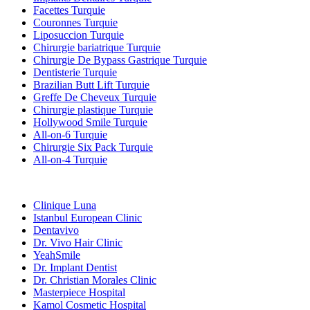
Facettes Turquie
Couronnes Turquie
Liposuccion Turquie
Chirurgie bariatrique Turquie
Chirurgie De Bypass Gastrique Turquie
Dentisterie Turquie
Brazilian Butt Lift Turquie
Greffe De Cheveux Turquie
Chirurgie plastique Turquie
Hollywood Smile Turquie
All-on-6 Turquie
Chirurgie Six Pack Turquie
All-on-4 Turquie
Cliniques Populaires
Clinique Luna
Istanbul European Clinic
Dentavivo
Dr. Vivo Hair Clinic
YeahSmile
Dr. Implant Dentist
Dr. Christian Morales Clinic
Masterpiece Hospital
Kamol Cosmetic Hospital