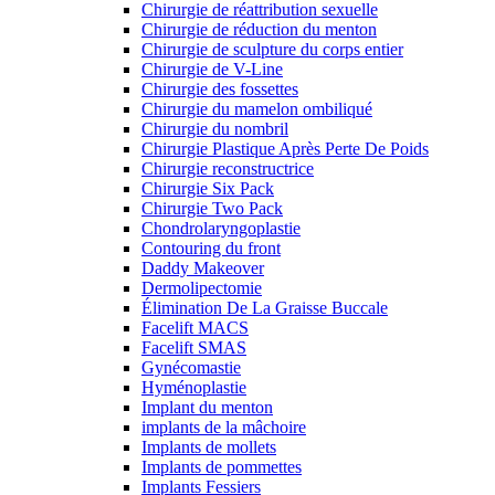
Chirurgie de réattribution sexuelle
Chirurgie de réduction du menton
Chirurgie de sculpture du corps entier
Chirurgie de V-Line
Chirurgie des fossettes
Chirurgie du mamelon ombiliqué
Chirurgie du nombril
Chirurgie Plastique Après Perte De Poids
Chirurgie reconstructrice
Chirurgie Six Pack
Chirurgie Two Pack
Chondrolaryngoplastie
Contouring du front
Daddy Makeover
Dermolipectomie
Élimination De La Graisse Buccale
Facelift MACS
Facelift SMAS
Gynécomastie
Hyménoplastie
Implant du menton
implants de la mâchoire
Implants de mollets
Implants de pommettes
Implants Fessiers