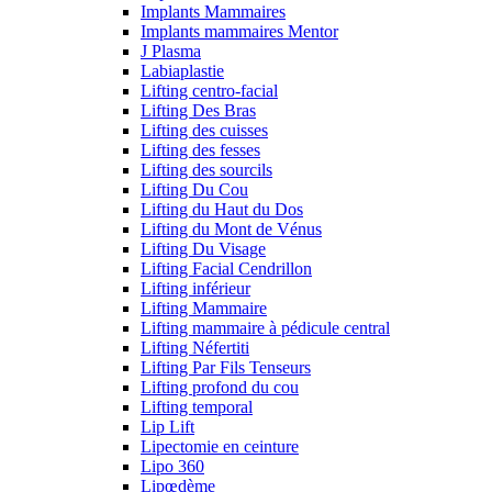
Implants Mammaires
Implants mammaires Mentor
J Plasma
Labiaplastie
Lifting centro-facial
Lifting Des Bras
Lifting des cuisses
Lifting des fesses
Lifting des sourcils
Lifting Du Cou
Lifting du Haut du Dos
Lifting du Mont de Vénus
Lifting Du Visage
Lifting Facial Cendrillon
Lifting inférieur
Lifting Mammaire
Lifting mammaire à pédicule central
Lifting Néfertiti
Lifting Par Fils Tenseurs
Lifting profond du cou
Lifting temporal
Lip Lift
Lipectomie en ceinture
Lipo 360
Lipœdème