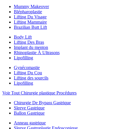
Mummy Makeover
Blépharoplastie
Lifting Du Visage
Lifting Mammaire
Brazilian Butt Lift
Body Lift
Lifting Des Bras
Implant du menton
Rhinoplastie À Ultrasons
Lipofilling
Gynécomastie
Lifting Du Cou
Lifting des sourcils
Lipofilling
Voir Tout Chirurgie plastique Procédures
Chirurgie De Bypass Gastrique
Sleeve Gastrique
Ballon Gastrique
Anneau gastrique
Sleeve Gastroplastie Endoscopique