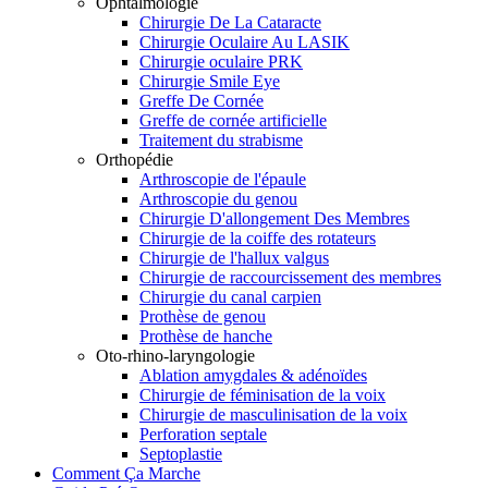
Ophtalmologie
Chirurgie De La Cataracte
Chirurgie Oculaire Au LASIK
Chirurgie oculaire PRK
Chirurgie Smile Eye
Greffe De Cornée
Greffe de cornée artificielle
Traitement du strabisme
Orthopédie
Arthroscopie de l'épaule
Arthroscopie du genou
Chirurgie D'allongement Des Membres
Chirurgie de la coiffe des rotateurs
Chirurgie de l'hallux valgus
Chirurgie de raccourcissement des membres
Chirurgie du canal carpien
Prothèse de genou
Prothèse de hanche
Oto-rhino-laryngologie
Ablation amygdales & adénoïdes
Chirurgie de féminisation de la voix
Chirurgie de masculinisation de la voix
Perforation septale
Septoplastie
Comment Ça Marche