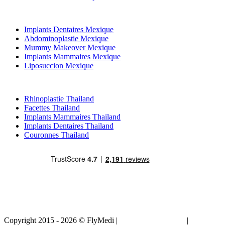
Traitements Populaires en Mexique
Implants Dentaires Mexique
Abdominoplastie Mexique
Mummy Makeover Mexique
Implants Mammaires Mexique
Liposuccion Mexique
Traitements Populaires en Thailand
Rhinoplastie Thailand
Facettes Thailand
Implants Mammaires Thailand
Implants Dentaires Thailand
Couronnes Thailand
Copyright 2015 - 2026 © FlyMedi |
Termes et conditions
|
Politique