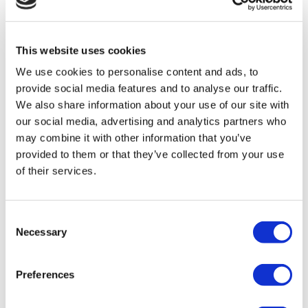
Flymedi
TÜRSAB – Les transactions sur flymedi.com sont gérées par
MIRAC SARA TOURISM, une agence de voyage de
Groupe A enregistrée auprès de TÜRSAB (Certificat No:
This website uses cookies
12276).
We use cookies to personalise content and ads, to
Tous les traitements sont effectués par un établissement de
santé certifié en tourisme de santé.
provide social media features and to analyse our traffic.
We also share information about your use of our site with
our social media, advertising and analytics partners who
À propos de Nous
Comment Ça Marche
may combine it with other information that you’ve
Guide Pré-Op
provided to them or that they’ve collected from your use
Auteurs & évaluateurs
of their services.
Flymedi Programme de Parrainage
Plans De Paiement
Carrières
FAQ
Consent
Blog
Necessary
Politique de confidentialité
Selection
Termes et conditions
Politique d'annulation
Contactez-nous
Preferences
Ajoutez votre clinique