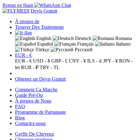
Retour en Haut
Devis Gratuit
À propos de
Trouver Des Traitements
English
Deutsch
Romana
Español
Français
Italiano
Türkçe
Русский
EUR - €
EUR - €
USD - $
GBP - £
CNY - ¥
ILS - ₪
JPY - ¥
RON -
lei
RUB - ₽
TRY - TL
Obtenez un Devis Gratuit
Comment Ça Marche
Guide Pré-Op
À propos de Nous
FAQ
Programme de Parrainage
Blog
Contactez-nous
Greffe De Cheveux
Chirurgie plastique