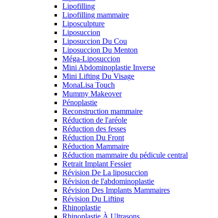
Lipofilling
Lipofilling mammaire
Liposculpture
Liposuccion
Liposuccion Du Cou
Liposuccion Du Menton
Méga-Liposuccion
Mini Abdominoplastie Inverse
Mini Lifting Du Visage
MonaLisa Touch
Mummy Makeover
Pénoplastie
Reconstruction mammaire
Réduction de l'aréole
Réduction des fesses
Réduction Du Front
Réduction Mammaire
Réduction mammaire du pédicule central
Retrait Implant Fessier
Révision De La liposuccion
Révision de l'abdominoplastie
Révision Des Implants Mammaires
Révision Du Lifting
Rhinoplastie
Rhinoplastie À Ultrasons