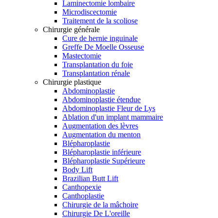
Laminectomie lombaire
Microdiscectomie
Traitement de la scoliose
Chirurgie générale
Cure de hernie inguinale
Greffe De Moelle Osseuse
Mastectomie
Transplantation du foie
Transplantation rénale
Chirurgie plastique
Abdominoplastie
Abdominoplastie étendue
Abdominoplastie Fleur de Lys
Ablation d'un implant mammaire
Augmentation des lèvres
Augmentation du menton
Blépharoplastie
Blépharoplastie inférieure
Blépharoplastie Supérieure
Body Lift
Brazilian Butt Lift
Canthopexie
Canthoplastie
Chirurgie de la mâchoire
Chirurgie De L'oreille