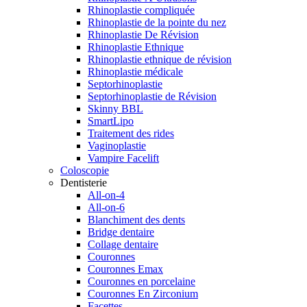
Rhinoplastie compliquée
Rhinoplastie de la pointe du nez
Rhinoplastie De Révision
Rhinoplastie Ethnique
Rhinoplastie ethnique de révision
Rhinoplastie médicale
Septorhinoplastie
Septorhinoplastie de Révision
Skinny BBL
SmartLipo
Traitement des rides
Vaginoplastie
Vampire Facelift
Coloscopie
Dentisterie
All-on-4
All-on-6
Blanchiment des dents
Bridge dentaire
Collage dentaire
Couronnes
Couronnes Emax
Couronnes en porcelaine
Couronnes En Zirconium
Facettes