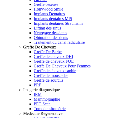
Greffe osseuse
Hollywood Smile
Implants Dentaires
Implants dentaires MIS
Implants dentaires Straumann
Lifting des sinus
Nettoyage des dents
Obturation des dents
Traitement du canal radiculaire
Greffe De Cheveux
Greffe De Barbe
Greffe de cheveux DHI
Greffe de cheveux FUE
Greffe De Cheveux Pour Femmes
Greffe de cheveux saphir
Greffe de moustache
Greffe de sourcils
PRP
Imagerie diagnostique
IRM
Mammographie
PET Scan
Tomodensitométrie
Medecine Regenerative