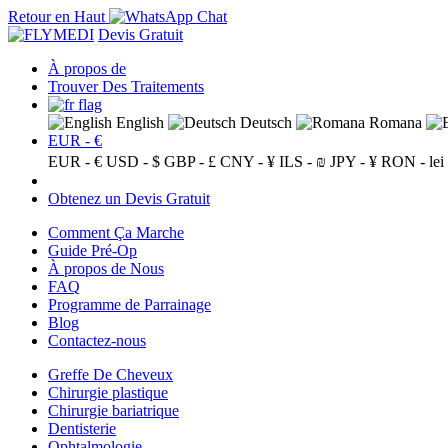
Retour en Haut
Devis Gratuit
À propos de
Trouver Des Traitements
English
Deutsch
Romana
EUR - €
EUR - €
USD - $
GBP - £
CNY - ¥
ILS - ₪
JPY - ¥
RON - lei
Obtenez un Devis Gratuit
Comment Ça Marche
Guide Pré-Op
À propos de Nous
FAQ
Programme de Parrainage
Blog
Contactez-nous
Greffe De Cheveux
Chirurgie plastique
Chirurgie bariatrique
Dentisterie
Ophtalmologie