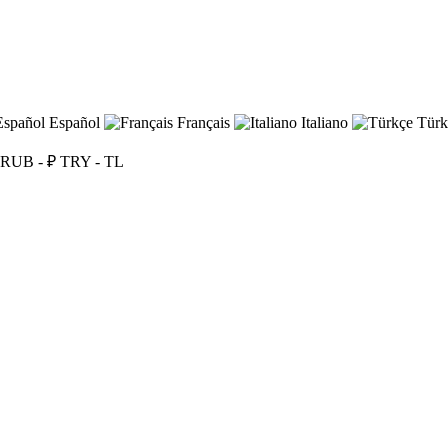
Español
Français
Italiano
Türk
RUB - ₽
TRY - TL