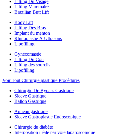
Lifting Du Visage
Lifting Mammaire
Brazilian Butt Lift
Body Lift
Lifting Des Bras
Implant du menton
Rhinoplastie À Ultrasons
Lipofilling
Gynécomastie
Lifting Du Cou
Lifting des sourcils
Lipofilling
Voir Tout Chirurgie plastique Procédures
Chirurgie De Bypass Gastrique
Sleeve Gastrique
Ballon Gastrique
Anneau gastrique
Sleeve Gastroplastie Endoscopique
Chirurgie du diabète
Interposition iléale par voie laparoscopique