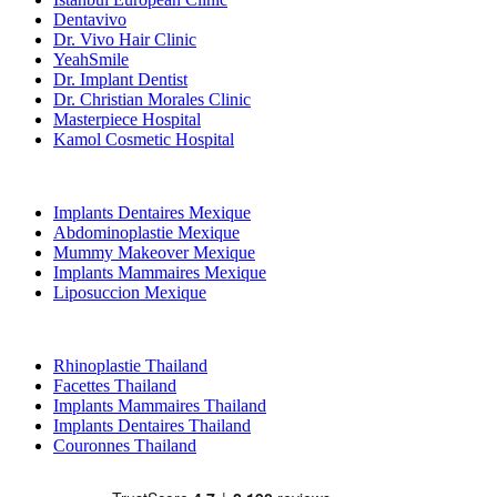
Dentavivo
Dr. Vivo Hair Clinic
YeahSmile
Dr. Implant Dentist
Dr. Christian Morales Clinic
Masterpiece Hospital
Kamol Cosmetic Hospital
Traitements Populaires en Mexique
Implants Dentaires Mexique
Abdominoplastie Mexique
Mummy Makeover Mexique
Implants Mammaires Mexique
Liposuccion Mexique
Traitements Populaires en Thailand
Rhinoplastie Thailand
Facettes Thailand
Implants Mammaires Thailand
Implants Dentaires Thailand
Couronnes Thailand