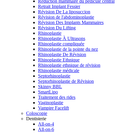
Réduction mammaire du pédicule central
Retrait Implant Fessier
Révision De La liposuccion
Révision de l'abdominoplastie
Révision Des Implants Mammaires
Révision Du Lifting
Rhinoplastie
Rhinoplastie À Ultrasons
Rhinoplastie compliquée
Rhinoplastie de la pointe du nez
Rhinoplastie De Révision
Rhinoplastie Ethnique
Rhinoplastie ethnique de révision
Rhinoplastie médicale
Septorhinoplastie
Septorhinoplastie de Révision
Skinny BBL
SmartLipo
Traitement des rides
Vaginoplastie
Vampire Facelift
Coloscopie
Dentisterie
All-on-4
All-on-6