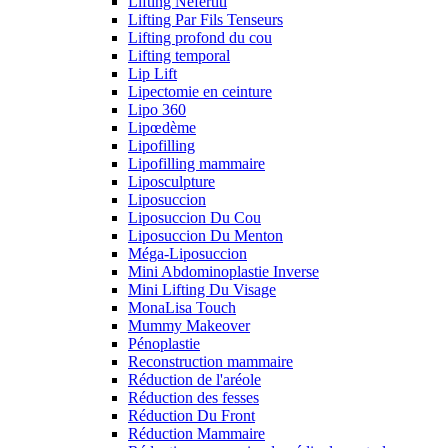
Lifting Néfertiti
Lifting Par Fils Tenseurs
Lifting profond du cou
Lifting temporal
Lip Lift
Lipectomie en ceinture
Lipo 360
Lipœdème
Lipofilling
Lipofilling mammaire
Liposculpture
Liposuccion
Liposuccion Du Cou
Liposuccion Du Menton
Méga-Liposuccion
Mini Abdominoplastie Inverse
Mini Lifting Du Visage
MonaLisa Touch
Mummy Makeover
Pénoplastie
Reconstruction mammaire
Réduction de l'aréole
Réduction des fesses
Réduction Du Front
Réduction Mammaire