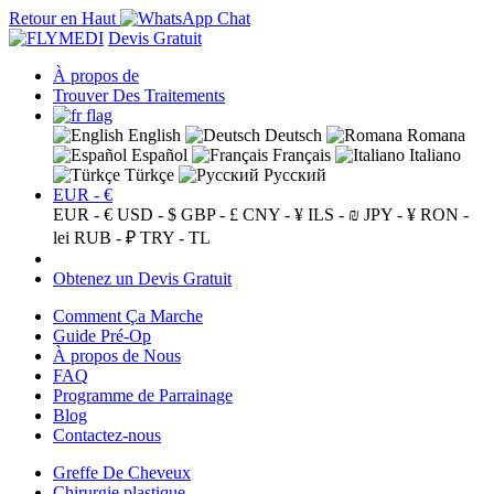
Retour en Haut
Devis Gratuit
À propos de
Trouver Des Traitements
English
Deutsch
Romana
Español
Français
Italiano
Türkçe
Русский
EUR - €
EUR - €
USD - $
GBP - £
CNY - ¥
ILS - ₪
JPY - ¥
RON -
lei
RUB - ₽
TRY - TL
Obtenez un Devis Gratuit
Comment Ça Marche
Guide Pré-Op
À propos de Nous
FAQ
Programme de Parrainage
Blog
Contactez-nous
Greffe De Cheveux
Chirurgie plastique