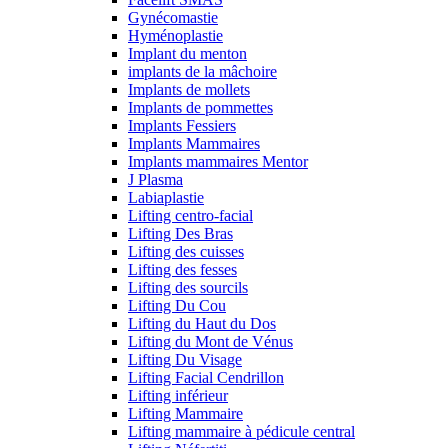
Gynécomastie
Hyménoplastie
Implant du menton
implants de la mâchoire
Implants de mollets
Implants de pommettes
Implants Fessiers
Implants Mammaires
Implants mammaires Mentor
J Plasma
Labiaplastie
Lifting centro-facial
Lifting Des Bras
Lifting des cuisses
Lifting des fesses
Lifting des sourcils
Lifting Du Cou
Lifting du Haut du Dos
Lifting du Mont de Vénus
Lifting Du Visage
Lifting Facial Cendrillon
Lifting inférieur
Lifting Mammaire
Lifting mammaire à pédicule central