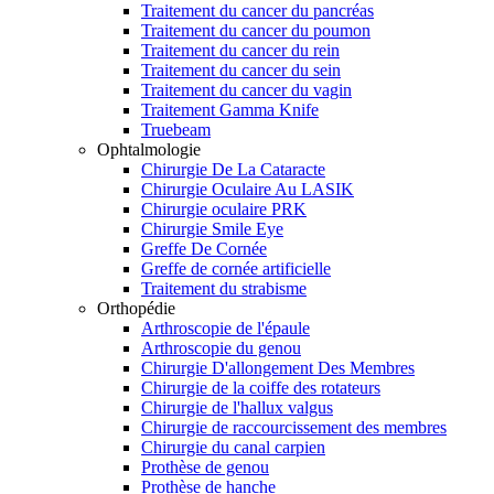
Traitement du cancer du pancréas
Traitement du cancer du poumon
Traitement du cancer du rein
Traitement du cancer du sein
Traitement du cancer du vagin
Traitement Gamma Knife
Truebeam
Ophtalmologie
Chirurgie De La Cataracte
Chirurgie Oculaire Au LASIK
Chirurgie oculaire PRK
Chirurgie Smile Eye
Greffe De Cornée
Greffe de cornée artificielle
Traitement du strabisme
Orthopédie
Arthroscopie de l'épaule
Arthroscopie du genou
Chirurgie D'allongement Des Membres
Chirurgie de la coiffe des rotateurs
Chirurgie de l'hallux valgus
Chirurgie de raccourcissement des membres
Chirurgie du canal carpien
Prothèse de genou
Prothèse de hanche