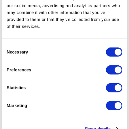
Destinations
(1 Opt. Sélectionnée)
our social media, advertising and analytics partners who
Retour
Destinations
may combine it with other information that you’ve
Lituanie
(1)
Régions
provided to them or that they’ve collected from your use
Retour
Régions
of their services.
Comté de vilnius
(1)
Flymedi
Consent
TÜRSAB – Les transactions sur flymedi.com sont gérées par
Necessary
Selection
MIRAC SARA TOURISM, une agence de voyage de
Groupe A enregistrée auprès de TÜRSAB (Certificat No:
12276).
Tous les traitements sont effectués par un établissement de
Preferences
santé certifié en tourisme de santé.
Statistics
À propos de Nous
Comment Ça Marche
Guide Pré-Op
Auteurs & évaluateurs
Marketing
Flymedi Programme de Parrainage
Plans De Paiement
Carrières
FAQ
Show details