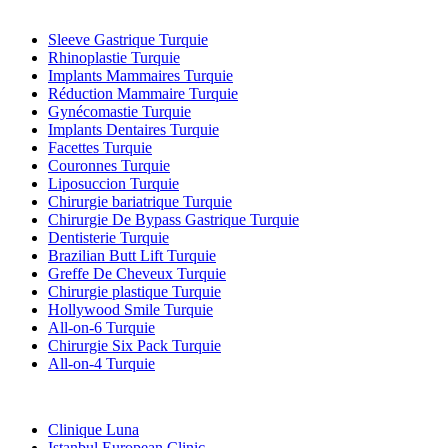
Traitements Populaires en Turquie
Sleeve Gastrique Turquie
Rhinoplastie Turquie
Implants Mammaires Turquie
Réduction Mammaire Turquie
Gynécomastie Turquie
Implants Dentaires Turquie
Facettes Turquie
Couronnes Turquie
Liposuccion Turquie
Chirurgie bariatrique Turquie
Chirurgie De Bypass Gastrique Turquie
Dentisterie Turquie
Brazilian Butt Lift Turquie
Greffe De Cheveux Turquie
Chirurgie plastique Turquie
Hollywood Smile Turquie
All-on-6 Turquie
Chirurgie Six Pack Turquie
All-on-4 Turquie
Cliniques Populaires
Clinique Luna
Istanbul European Clinic