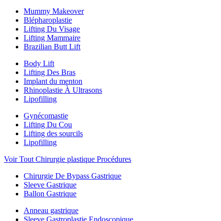
Mummy Makeover
Blépharoplastie
Lifting Du Visage
Lifting Mammaire
Brazilian Butt Lift
Body Lift
Lifting Des Bras
Implant du menton
Rhinoplastie À Ultrasons
Lipofilling
Gynécomastie
Lifting Du Cou
Lifting des sourcils
Lipofilling
Voir Tout Chirurgie plastique Procédures
Chirurgie De Bypass Gastrique
Sleeve Gastrique
Ballon Gastrique
Anneau gastrique
Sleeve Gastroplastie Endoscopique