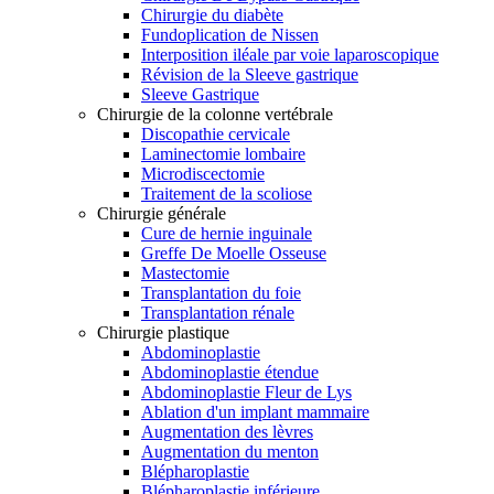
Chirurgie du diabète
Fundoplication de Nissen
Interposition iléale par voie laparoscopique
Révision de la Sleeve gastrique
Sleeve Gastrique
Chirurgie de la colonne vertébrale
Discopathie cervicale
Laminectomie lombaire
Microdiscectomie
Traitement de la scoliose
Chirurgie générale
Cure de hernie inguinale
Greffe De Moelle Osseuse
Mastectomie
Transplantation du foie
Transplantation rénale
Chirurgie plastique
Abdominoplastie
Abdominoplastie étendue
Abdominoplastie Fleur de Lys
Ablation d'un implant mammaire
Augmentation des lèvres
Augmentation du menton
Blépharoplastie
Blépharoplastie inférieure