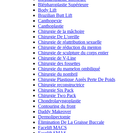
Blépharoplastie Supérieure
Body Lift
Brazilian Butt Lift
Canthopexie
Canthoplastie
Chirurgie de la mâchoire
Chirurgie De L'oreille
Chirurgie de réattribution sexuelle
Chirurgie de réduction du menton
Chirurgie de sculpture du corps entier
Chirurgie de V-Line
Chirurgie des fossettes
Chirurgie du mamelon ombiliqué
Chirurgie du nombril
Chirurgie Plastique Après Perte De Poids
Chirurgie reconstructrice
Chirurgie Six Pack
Chirurgie Two Pack
Chondrolaryngoplastie
Contouring du front
Daddy Makeover
Dermolipectomie
Élimination De La Graisse Buccale
Facelift MACS
Facelift SMAS