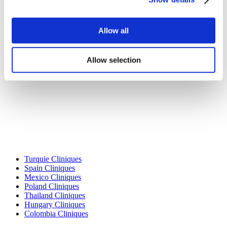
Blog
Politique de confidentialité
Termes et conditions
Allow all
Politique d'annulation
Contactez-nous
Ajoutez votre clinique
Allow selection
Destinations Populaires
Turquie Cliniques
Spain Cliniques
Mexico Cliniques
Poland Cliniques
Thailand Cliniques
Hungary Cliniques
Colombia Cliniques