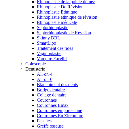
Rhinoplastie de la pointe du nez
Rhinoplastie De Révision
Rhinoplastie Ethnique
Rhinoplastie ethnique de révision
Rhinoplastie médicale
Septorhinoplastie
Septorhinoplastie de Révision
Skinny BBL
SmartLipo
Traitement des rides
Vaginoplastie
Vampire Facelift
Coloscopie
Dentisterie
All-on-4
All-on-6
Blanchiment des dents
Bridge dentaire
Collage dentaire
Couronnes
Couronnes Emax
Couronnes en porcelaine
Couronnes En Zirconium
Facettes
Greffe osseuse