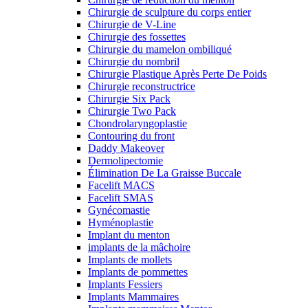
Chirurgie de sculpture du corps entier
Chirurgie de V-Line
Chirurgie des fossettes
Chirurgie du mamelon ombiliqué
Chirurgie du nombril
Chirurgie Plastique Après Perte De Poids
Chirurgie reconstructrice
Chirurgie Six Pack
Chirurgie Two Pack
Chondrolaryngoplastie
Contouring du front
Daddy Makeover
Dermolipectomie
Élimination De La Graisse Buccale
Facelift MACS
Facelift SMAS
Gynécomastie
Hyménoplastie
Implant du menton
implants de la mâchoire
Implants de mollets
Implants de pommettes
Implants Fessiers
Implants Mammaires