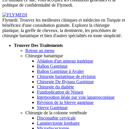
politique de confidentialité de Flymedi.
Flymedi: Trouvez les meilleures cliniques et médecins en Turquie et
bénéficiez d'une consultation gratuite. Explorez la chirurgie
plastique, la greffe de cheveux, la dentisterie, les procédures de
chirurgie bariatrique et bien d'autres spécialités en toute simplicité.
Trouver Des Traitements
Retour au menu
Chirurgie bariatrique
Ablation d'un anneau gastrique
Ballon Gastrique
Ballon Gastrique à Avaler
Chirurgie bariatrique de révision
Chirurgie De Bypass Gastrique
Chirurgie du diabète
Fundoplication de Nissen
Interposition iléale par voie laparoscopique
Révision de la Sleeve gastrique
Sleeve Gastrique
Chirurgie de la colonne vertébrale
Discopathie cervicale
Laminectomie lombaire
Microdiscectomie