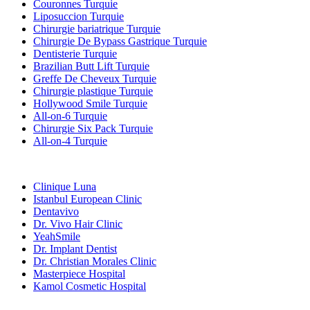
Couronnes Turquie
Liposuccion Turquie
Chirurgie bariatrique Turquie
Chirurgie De Bypass Gastrique Turquie
Dentisterie Turquie
Brazilian Butt Lift Turquie
Greffe De Cheveux Turquie
Chirurgie plastique Turquie
Hollywood Smile Turquie
All-on-6 Turquie
Chirurgie Six Pack Turquie
All-on-4 Turquie
Cliniques Populaires
Clinique Luna
Istanbul European Clinic
Dentavivo
Dr. Vivo Hair Clinic
YeahSmile
Dr. Implant Dentist
Dr. Christian Morales Clinic
Masterpiece Hospital
Kamol Cosmetic Hospital
Traitements Populaires en Mexique