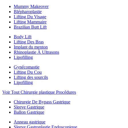
Mummy Makeover
Blépharoplastie
Lifting Du Visage
Lifting Mammaire
Brazilian Butt Lift
Body Lift
Lifting Des Bras
Implant du menton
Rhinoplastie À Ultrasons
Lipofilling
Gynécomastie
Lifting Du Cou
Lifting des sourcils
Lipofilling
Voir Tout Chirurgie plastique Procédures
Chirurgie De Bypass Gastrique
Sleeve Gastrique
Ballon Gastrique
Anneau gastrique
Sleeve Gastroplastie Endoscopique