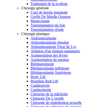
Traitement de la scoliose
Chirurgie générale
Cure de hernie inguinale
Greffe De Moelle Osseuse
Mastectomie
Transplantation du foie
Transplantation rénale
Chirurgie plastique
Abdominoplastie
Abdominoplastie étendue
Abdominoplastie Fleur de Lys
Ablation d'un implant mammaire
Augmentation des lèvres
Augmentation du menton
Blépharoplastie
Blépharoplastie inférieure
Blépharoplastie Supérieure
Body Lift
Brazilian Butt Lift
Canthopexie
Canthoplastie
Chirurgie de la mâchoire
Chirurgie De L'oreille
Chirurgie de réattribution sexuelle
Chirurgie de réduction du menton