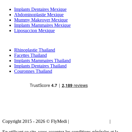
Implants Dentaires Mexique
Abdominoplastie Mexique
Mummy Makeover Mexique
Implants Mammaires Mexique
Liposuccion Mexique
Traitements Populaires en Thailand
Rhinoplastie Thailand
Facettes Thailand
Implants Mammaires Thailand
Implants Dentaires Thailand
Couronnes Thailand
Copyright 2015 - 2026 © FlyMedi |
Termes et conditions
|
Politique
de confidentialité
En utilisant ce site, vous acceptez les conditions générales et la