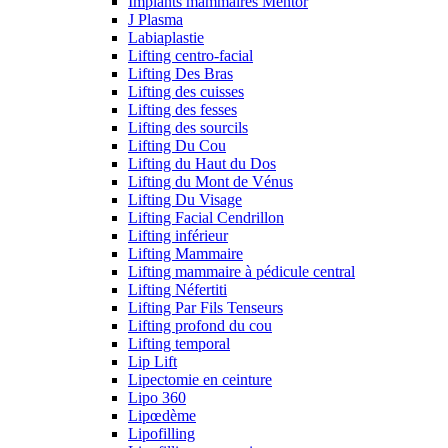
Implants mammaires Mentor
J Plasma
Labiaplastie
Lifting centro-facial
Lifting Des Bras
Lifting des cuisses
Lifting des fesses
Lifting des sourcils
Lifting Du Cou
Lifting du Haut du Dos
Lifting du Mont de Vénus
Lifting Du Visage
Lifting Facial Cendrillon
Lifting inférieur
Lifting Mammaire
Lifting mammaire à pédicule central
Lifting Néfertiti
Lifting Par Fils Tenseurs
Lifting profond du cou
Lifting temporal
Lip Lift
Lipectomie en ceinture
Lipo 360
Lipœdème
Lipofilling