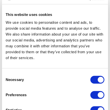
TÜRSAB – Les transactions sur flymedi.com sont gérées par
MIRAC SARA TOURISM, une agence de voyage de
Groupe A enregistrée auprès de TÜRSAB (Certificat No:
This website uses cookies
12276).
Tous les traitements sont effectués par un établissement de
We use cookies to personalise content and ads, to
santé certifié en tourisme de santé.
provide social media features and to analyse our traffic.
We also share information about your use of our site with
À propos de Nous
our social media, advertising and analytics partners who
Comment Ça Marche
may combine it with other information that you’ve
Guide Pré-Op
Auteurs & évaluateurs
provided to them or that they’ve collected from your use
Flymedi Programme de Parrainage
of their services.
Plans De Paiement
Carrières
FAQ
Blog
Consent
Politique de confidentialité
Necessary
Selection
Termes et conditions
Politique d'annulation
Contactez-nous
Ajoutez votre clinique
Preferences
Statistics