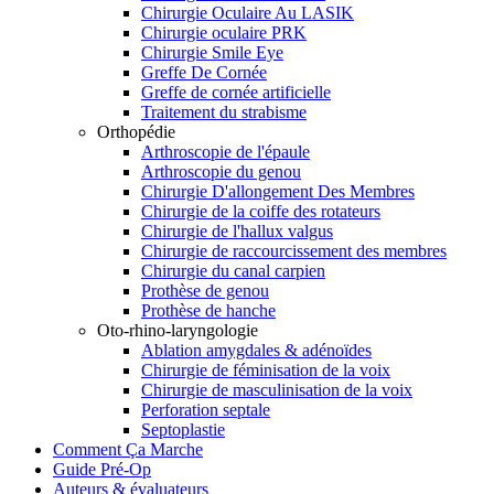
Chirurgie Oculaire Au LASIK
Chirurgie oculaire PRK
Chirurgie Smile Eye
Greffe De Cornée
Greffe de cornée artificielle
Traitement du strabisme
Orthopédie
Arthroscopie de l'épaule
Arthroscopie du genou
Chirurgie D'allongement Des Membres
Chirurgie de la coiffe des rotateurs
Chirurgie de l'hallux valgus
Chirurgie de raccourcissement des membres
Chirurgie du canal carpien
Prothèse de genou
Prothèse de hanche
Oto-rhino-laryngologie
Ablation amygdales & adénoïdes
Chirurgie de féminisation de la voix
Chirurgie de masculinisation de la voix
Perforation septale
Septoplastie
Comment Ça Marche
Guide Pré-Op
Auteurs & évaluateurs