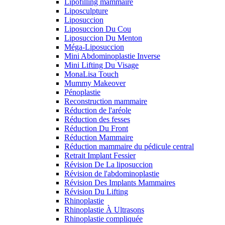
Lipofilling mammaire
Liposculpture
Liposuccion
Liposuccion Du Cou
Liposuccion Du Menton
Méga-Liposuccion
Mini Abdominoplastie Inverse
Mini Lifting Du Visage
MonaLisa Touch
Mummy Makeover
Pénoplastie
Reconstruction mammaire
Réduction de l'aréole
Réduction des fesses
Réduction Du Front
Réduction Mammaire
Réduction mammaire du pédicule central
Retrait Implant Fessier
Révision De La liposuccion
Révision de l'abdominoplastie
Révision Des Implants Mammaires
Révision Du Lifting
Rhinoplastie
Rhinoplastie À Ultrasons
Rhinoplastie compliquée