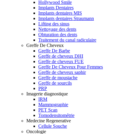
Hollywood Smile
Implants Dentaires
Implants dentaires MIS
Implants dentaires Straumann
Lifting des sinus
Nettoyage des dents
Obturation des dents
Traitement du canal radiculaire
Greffe De Cheveux
Greffe De Barbe
Greffe de cheveux DHI
Greffe de cheveux FUE
Greffe De Cheveux Pour Femmes
Greffe de cheveux saphir
Greffe de moustache
Greffe de sourcils
PRP
Imagerie diagnostique
IRM
Mammographie
PET Scan
Tomodensitométrie
Medecine Regenerative
Cellule Souche
Oncologie