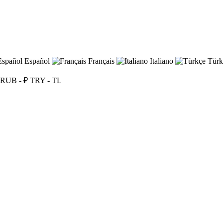
Español
Français
Italiano
Türk
RUB - ₽
TRY - TL