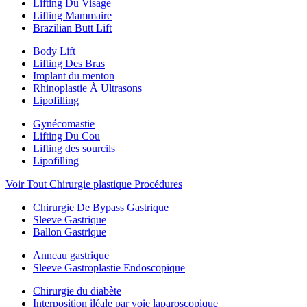
Lifting Du Visage
Lifting Mammaire
Brazilian Butt Lift
Body Lift
Lifting Des Bras
Implant du menton
Rhinoplastie À Ultrasons
Lipofilling
Gynécomastie
Lifting Du Cou
Lifting des sourcils
Lipofilling
Voir Tout Chirurgie plastique Procédures
Chirurgie De Bypass Gastrique
Sleeve Gastrique
Ballon Gastrique
Anneau gastrique
Sleeve Gastroplastie Endoscopique
Chirurgie du diabète
Interposition iléale par voie laparoscopique