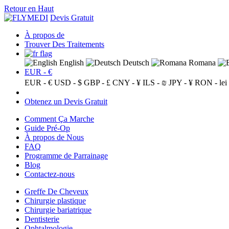
Retour en Haut
Devis Gratuit
À propos de
Trouver Des Traitements
English
Deutsch
Romana
EUR - €
EUR - €
USD - $
GBP - £
CNY - ¥
ILS - ₪
JPY - ¥
RON - lei
Obtenez un Devis Gratuit
Comment Ça Marche
Guide Pré-Op
À propos de Nous
FAQ
Programme de Parrainage
Blog
Contactez-nous
Greffe De Cheveux
Chirurgie plastique
Chirurgie bariatrique
Dentisterie
Ophtalmologie