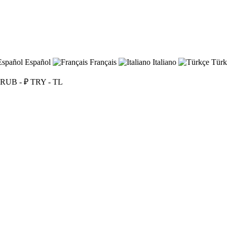
Español
Français
Italiano
Türk
RUB - ₽
TRY - TL