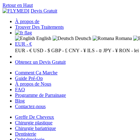
Retour en Haut
Devis Gratuit
À propos de
Trouver Des Traitements
English
Deutsch
Romana
EUR - €
EUR - €
USD - $
GBP - £
CNY - ¥
ILS - ₪
JPY - ¥
RON - lei
Obtenez un Devis Gratuit
Comment Ça Marche
Guide Pré-Op
À propos de Nous
FAQ
Programme de Parrainage
Blog
Contactez-nous
Greffe De Cheveux
Chirurgie plastique
Chirurgie bariatrique
Dentisterie
Ophtalmologie