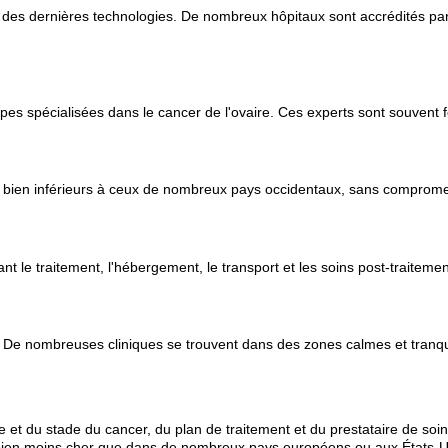
 des dernières technologies. De nombreux hôpitaux sont accrédités par 
quipes spécialisées dans le cancer de l'ovaire. Ces experts sont souve
 bien inférieurs à ceux de nombreux pays occidentaux, sans compromett
nt le traitement, l'hébergement, le transport et les soins post-traiteme
 De nombreuses cliniques se trouvent dans des zones calmes et tranquil
e et du stade du cancer, du plan de traitement et du prestataire de soi
t bien moins cher que dans de nombreux pays européens ou aux États-U