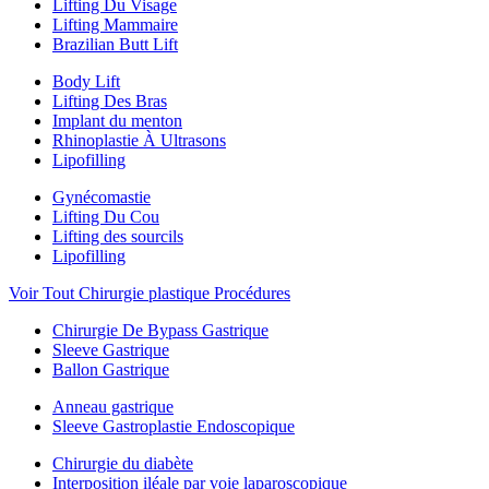
Lifting Du Visage
Lifting Mammaire
Brazilian Butt Lift
Body Lift
Lifting Des Bras
Implant du menton
Rhinoplastie À Ultrasons
Lipofilling
Gynécomastie
Lifting Du Cou
Lifting des sourcils
Lipofilling
Voir Tout Chirurgie plastique Procédures
Chirurgie De Bypass Gastrique
Sleeve Gastrique
Ballon Gastrique
Anneau gastrique
Sleeve Gastroplastie Endoscopique
Chirurgie du diabète
Interposition iléale par voie laparoscopique