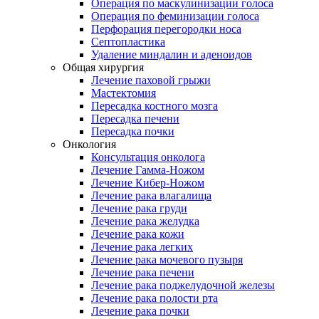
Операция по маскулинизации голоса
Операция по феминизации голоса
Перфорация перегородки носа
Септопластика
Удаление миндалин и аденоидов
Общая хирургия
Лечение паховой грыжи
Мастектомия
Пересадка костного мозга
Пересадка печени
Пересадка почки
Онкология
Консультация онколога
Лечение Гамма-Ножом
Лечение Кибер-Ножом
Лечение рака влагалища
Лечение рака груди
Лечение рака желудка
Лечение рака кожи
Лечение рака легких
Лечение рака мочевого пузыря
Лечение рака печени
Лечение рака поджелудочной железы
Лечение рака полости рта
Лечение рака почки