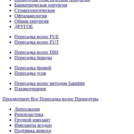
Бариатрическая хирургия
Стоматологические
Офтальмология
Общая хирургия
ДРУГОЕ
Пересадка волос FUE
Пересадка волос FUT
Пересадка волос DHI
Пересадка бороды
Пересадка бровей
Пересадка усов
Пересадка волос методом Sapphire
Плазмотерапия
Просмотрите Все Пересадка волос Процедуры
Липосакция
Ринопластика
Грудной имплант
Импланты ягодиц
Подтяжка живота