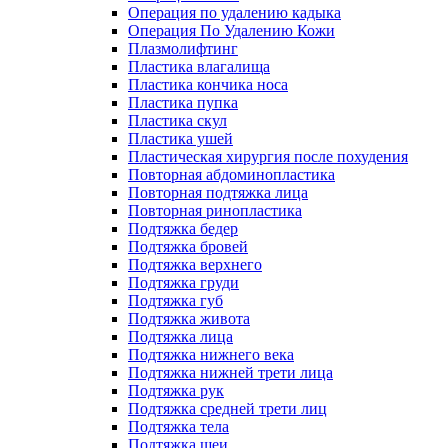
Операция по удалению кадыка
Операция По Удалению Кожи
Плазмолифтинг
Пластика влагалища
Пластика кончика носа
Пластика пупка
Пластика скул
Пластика ушей
Пластическая хирургия после похудения
Повторная абдоминопластика
Повторная подтяжка лица
Повторная ринопластика
Подтяжка бедер
Подтяжка бровей
Подтяжка верхнего
Подтяжка груди
Подтяжка губ
Подтяжка живота
Подтяжка лица
Подтяжка нижнего века
Подтяжка нижней трети лица
Подтяжка рук
Подтяжка средней трети лиц
Подтяжка тела
Подтяжка шеи