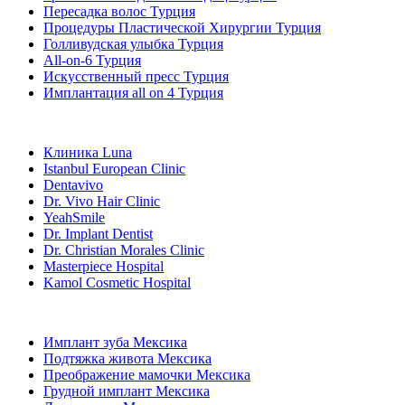
Пересадка волос Турция
Процедуры Пластической Хирургии Турция
Голливудская улыбка Турция
All-on-6 Турция
Искусственный пресс Турция
Имплантация all on 4 Турция
Популярные клиники
Клиника Luna
Istanbul European Clinic
Dentavivo
Dr. Vivo Hair Clinic
YeahSmile
Dr. Implant Dentist
Dr. Christian Morales Clinic
Masterpiece Hospital
Kamol Cosmetic Hospital
Популярные виды лечения в Мексика
Имплант зуба Мексика
Подтяжка живота Мексика
Преображение мамочки Мексика
Грудной имплант Мексика