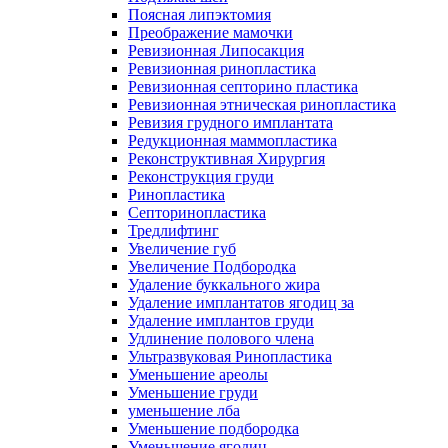
Поясная липэктомия
Преображение мамочки
Ревизионная Липосакция
Ревизионная ринопластика
Ревизионная септорино пластика
Ревизионная этническая ринопластика
Ревизия грудного имплантата
Редукционная маммопластика
Реконструктивная Хирургия
Реконструкция груди
Ринопластика
Септоринопластика
Тредлифтинг
Увеличение губ
Увеличение Подбородка
Удаление буккального жира
Удаление имплантатов ягодиц за
Удаление имплантов груди
Удлинение полового члена
Ультразвуковая Ринопластика
Уменьшение ареолы
Уменьшение груди
уменьшение лба
Уменьшение подбородка
Уменьшение ягодиц