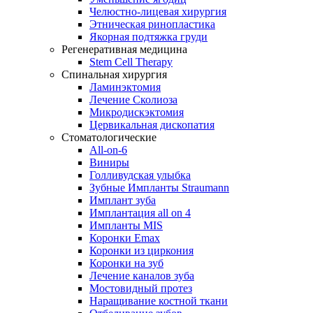
Челюстно-лицевая хирургия
Этническая ринопластика
Якорная подтяжка груди
Регенеративная медицина
Stem Cell Therapy
Спинальная хирургия
Ламинэктомия
Лечение Сколиоза
Микродискэктомия
Цервикальная дископатия
Стоматологические
All-on-6
Виниры
Голливудская улыбка
Зубные Импланты Straumann
Имплант зуба
Имплантация all on 4
Импланты MIS
Коронки Emax
Коронки из циркония
Коронки на зуб
Лечение каналов зуба
Мостовидный протез
Наращивание костной ткани