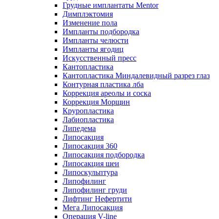
Грудные имплантаты Mentor
Димплэктомия
Изменение пола
Импланты подбородка
Импланты челюсти
Импланты ягодиц
Искусственный пресс
Кантопластика
Кантопластика Миндалевидный разрез глаз
Контурная пластика лба
Коррекция ареолы и соска
Коррекция Морщин
Круропластика
Лабиопластика
Липедема
Липосакция
Липосакция 360
Липосакция подбородка
Липосакция шеи
Липоскульптура
Липофилинг
Липофилинг груди
Лифтинг Нефертити
Мега Липосакция
Операция V-line