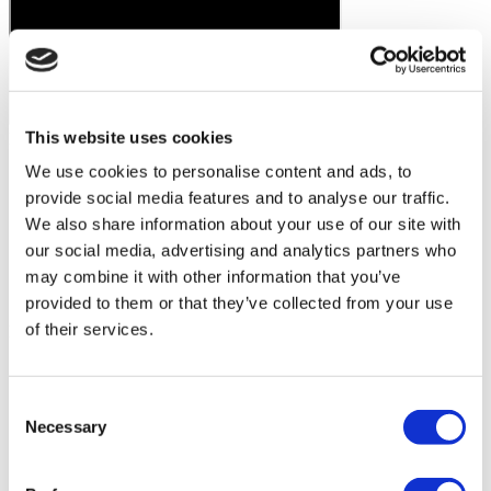
This website uses cookies
Видео пациентов Flymedi
We use cookies to personalise content and ads, to
FILTER
ОЧИСТИТЕ ВСЕ
Направления
(1 Opt. Selected)
provide social media features and to analyse our traffic.
Back
Направления
We also share information about your use of our site with
Германия
(2)
our social media, advertising and analytics partners who
Города
Back
Города
may combine it with other information that you’ve
Бавария
Берлин
(1)
(1)
provided to them or that they’ve collected from your use
of their services.
Flymedi
TÜRSAB – Операции на flymedi.com осуществляются
компанией MIRAC SARA TOURISM, туристическим
Consent
агентством группы A, зарегистрированным в TÜRSAB
Necessary
(Сертификат № 12276).
Selection
Все процедуры проводятся в сертифицированном
медицинском учреждении, специализирующемся на
медицинском туризме.