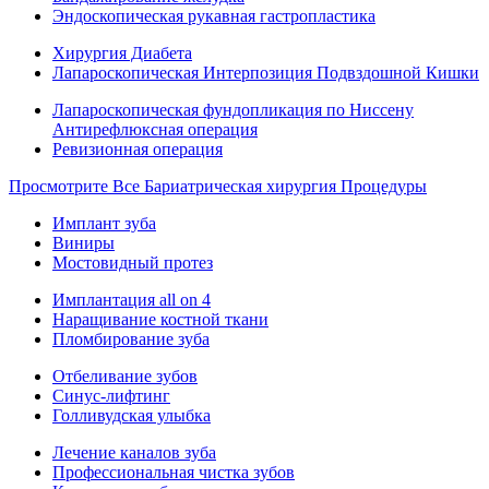
Эндоскопическая рукавная гастропластика
Хирургия Диабета
Лапароскопическая Интерпозиция Подвздошной Кишки
Лапароскопическая фундопликация по Ниссену
Антирефлюксная операция
Ревизионная операция
Просмотрите Все Бариатрическая хирургия Процедуры
Имплант зуба
Виниры
Мостовидный протез
Имплантация all on 4
Наращивание костной ткани
Пломбирование зуба
Отбеливание зубов
Синус-лифтинг
Голливудская улыбка
Лечение каналов зуба
Профессиональная чистка зубов