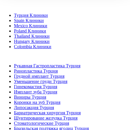
Популярные направления
Турция Клиники
Spain Клиники
Mexico Клиники
Poland Клиники
Thailand Клиники
Hungary Клиники
Colombia Клиники
Популярные виды лечения в Турция
Рукавная Гастропластика Турция
Ринопластика Турция
Грудной имплант Турция
Уменьшение груди Турция
Гинекомастия Турция
Имплант зуба Турция
Виниры Турция
Коронки на зуб Турция
Липосакция Турция
Бариатрическая хирургия Турция
Шунтирование желудка Турция
Стоматологические Турция
Бразильская подтяжка ягодиц Турция