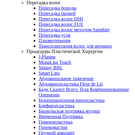
Пересадка волос
Пересадка бороды
Пересадка бровей
Пересадка волос DHI
Пересадка волос FUE
Пересадка волос методом Sapphire
Пересадка усов
Плазмотерапия
Трансплантация волос для женщин
Процедуры Пластической Хирургии
J-Plasma
MonaLisa Touch
Skinny BBL
Smart Lipo
Абдоминальное травление
Абдоминопластика Fleur de Lis
Бади Скалпт Всего Тела Комбинированные
Операции
Безоперационная ринопластика
Блефаропластика
Бразильская подтяжка ягодиц
Временная Подтяжка
Гименопластика
Гинекомастия
Грудной имплант