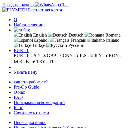
Назад на начало
Бесплатная квота
О
Найти лечение
English
Deutsch
Romana
Español
Français
Italiano
Türkçe
Русский
EUR - €
EUR - €
USD - $
GBP - £
CNY - ¥
ILS - ₪
JPY - ¥
RON -
lei
RUB - ₽
TRY - TL
Узнать цену
как это работает?
Pre-Op Guide
О нас
FAQ
Программа рекомендаций
Блог
Свяжитесь с нами
Пересадка волос
Процедуры Пластической Хирургии