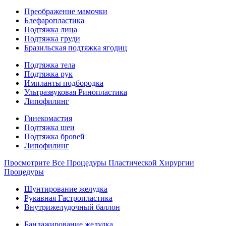
Преображение мамочки
Блефаропластика
Подтяжка лица
Подтяжка груди
Бразильская подтяжка ягодиц
Подтяжка тела
Подтяжка рук
Импланты подбородка
Ультразвуковая Ринопластика
Липофилинг
Гинекомастия
Подтяжка шеи
Подтяжка бровей
Липофилинг
Просмотрите Все Процедуры Пластической Хирургии
Процедуры
Шунтирование желудка
Рукавная Гастропластика
Внутрижелудочный баллон
Бандажирование желудка