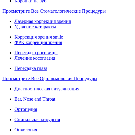
Коронки на зуб
Просмотрите Все Стоматологические Процедуры
Лазерная коррекция зрения
Удаление катаракты
Коррекция зрения smile
ФРК коррекция зрения
Пересадка роговицы
Лечение косоглазия
Пересадка глаза
Просмотрите Все Офтальмология Процедуры
Диагностическая визуализация
Ear, Nose and Throat
Ортопедия
Спинальная хирургия
Онкология