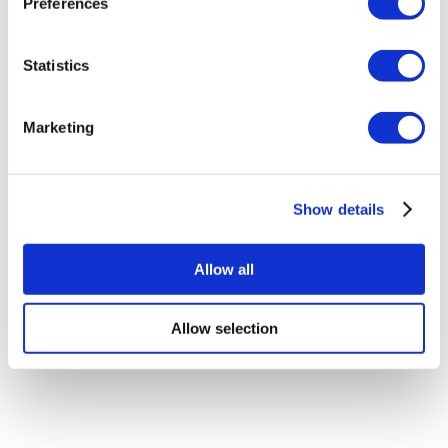
Preferences
О нас
Statistics
как это работает?
Pre-Op Guide
Авторы & рецензенты
Flymedi Программа рекомендаций
Marketing
Plany Platezhey
Карьера
FAQ
Блог
Show details
Политика Конфиденциальности
Условия и Положения
Политика отмены
Свяжитесь с нами
Allow all
Добавьте свою клинику
Allow selection