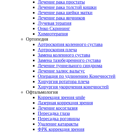
Лечение рака простаты
Лечение рака толстой кишки
Лечение рака шейки матки
Лечение рака яичников
Лучевая терапия
Онко Скрининг
Химиотерапия
Ортопедия
Артроскопия коленного сустава
Артроскопия плеча
Замена коленного сустава
Замена тазобедренного сустава
Лечение туннельного синдрома
Лечение халюс вальгус
Операция по удлинению Конечностей
Хирургия ротатора плеча
Хирургия укорочения конечностей
Офтальмология
Коррекция зрения smile
Лазерная коррекция зрения
Лечение косоглазия
Пересадка глаза
Пересадка роговицы
Удаление катаракты
ФРК коррекция зрения