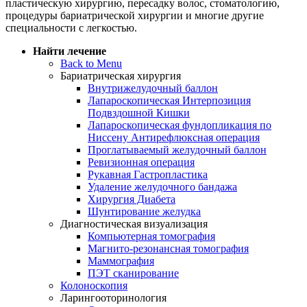
пластическую хирургию, пересадку волос, стоматологию,
процедуры бариатрической хирургии и многие другие
специальности с легкостью.
Найти лечение
Back to Menu
Бариатрическая хирургия
Внутрижелудочный баллон
Лапароскопическая Интерпозиция
Подвздошной Кишки
Лапароскопическая фундопликация по
Ниссену Антирефлюксная операция
Проглатываемый желудочный баллон
Ревизионная операция
Рукавная Гастропластика
Удаление желудочного бандажа
Хирургия Диабета
Шунтирование желудка
Диагностическая визуализация
Компьютерная томография
Магнито-резонансная томография
Маммография
ПЭТ сканирование
Колоноскопия
Ларингооторинология