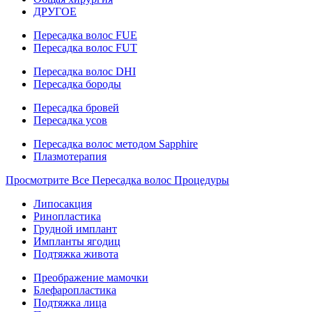
ДРУГОЕ
Пересадка волос FUE
Пересадка волос FUT
Пересадка волос DHI
Пересадка бороды
Пересадка бровей
Пересадка усов
Пересадка волос методом Sapphire
Плазмотерапия
Просмотрите Все Пересадка волос Процедуры
Липосакция
Ринопластика
Грудной имплант
Импланты ягодиц
Подтяжка живота
Преображение мамочки
Блефаропластика
Подтяжка лица