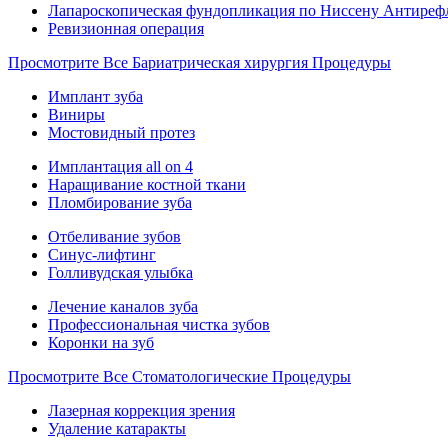
Лапароскопическая фундопликация по Ниссену Антиреф
Ревизионная операция
Просмотрите Все Бариатрическая хирургия Процедуры
Имплант зуба
Виниры
Мостовидный протез
Имплантация all on 4
Наращивание костной ткани
Пломбирование зуба
Отбеливание зубов
Синус-лифтинг
Голливудская улыбка
Лечение каналов зуба
Профессиональная чистка зубов
Коронки на зуб
Просмотрите Все Стоматологические Процедуры
Лазерная коррекция зрения
Удаление катаракты