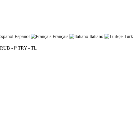
Español
Français
Italiano
Türk
RUB - ₽
TRY - TL