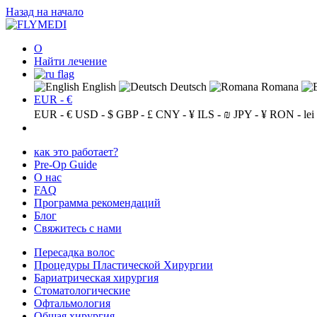
Назад на начало
О
Найти лечение
English
Deutsch
Romana
EUR - €
EUR - €
USD - $
GBP - £
CNY - ¥
ILS - ₪
JPY - ¥
RON - lei
как это работает?
Pre-Op Guide
О нас
FAQ
Программа рекомендаций
Блог
Свяжитесь с нами
Пересадка волос
Процедуры Пластической Хирургии
Бариатрическая хирургия
Стоматологические
Офтальмология
Общая хирургия