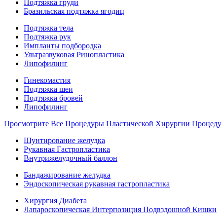
Подтяжка груди
Бразильская подтяжка ягодиц
Подтяжка тела
Подтяжка рук
Импланты подбородка
Ультразвуковая Ринопластика
Липофилинг
Гинекомастия
Подтяжка шеи
Подтяжка бровей
Липофилинг
Просмотрите Все Процедуры Пластической Хирургии Процед
Шунтирование желудка
Рукавная Гастропластика
Внутрижелудочный баллон
Бандажирование желудка
Эндоскопическая рукавная гастропластика
Хирургия Диабета
Лапароскопическая Интерпозиция Подвздошной Кишки