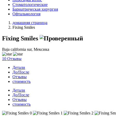
Стоматологические
Бариатрическая хирургия
Офтальмология
домашняя страница
Fixing Smiles
Fixing Smiles
Baja california sur, Мексика
10 Отзывы
Детали
До/После
Отзывы
стоимость
Детали
До/После
Отзывы
стоимость