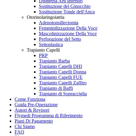
Dismetria Arti Inferiori
Sostituzione del Ginocchio
Sostituzione Totale dell'Anca
Otorinolaringoiatria
Adenotonsillectomia
Femminilizzazione Della Voce
Mascolinizzazione Della Voce
Perforazione del Setto
Settoplastica
Trapianto Capelli
PRP
Trapianto Barba
Trapianto Capelli DHI
Trapianto Capelli Donna
Trapianto Capelli FUE
Trapianto Capelli Zaffiro
Trapianto di Baffi
Trapianto di Sopracciglia
Come Funziona
Guida Pre-Operazione
Autori & Revisori
Flymedi Programma di Riferimento
Piani Di Pagamento
Chi Siamo
FAQ