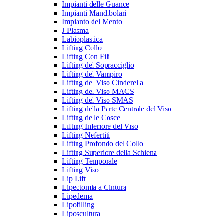
Impianti delle Guance
Impianti Mandibolari
Impianto del Mento
J Plasma
Labioplastica
Lifting Collo
Lifting Con Fili
Lifting del Sopracciglio
Lifting del Vampiro
Lifting del Viso Cinderella
Lifting del Viso MACS
Lifting del Viso SMAS
Lifting della Parte Centrale del Viso
Lifting delle Cosce
Lifting Inferiore del Viso
Lifting Nefertiti
Lifting Profondo del Collo
Lifting Superiore della Schiena
Lifting Temporale
Lifting Viso
Lip Lift
Lipectomia a Cintura
Lipedema
Lipofilling
Liposcultura