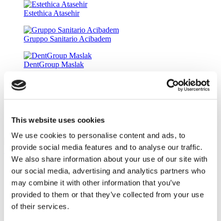
Estethica Atasehir
Gruppo Sanitario Acibadem
DentGroup Maslak
Medical Park Ospedale Gaziosmanpasa
Ethica Ospedale Incirli
This website uses cookies
Fixing Smiles
We use cookies to personalise content and ads, to
9.0
(10)
provide social media features and to analyse our traffic.
Richiedi un Preventivo
We also share information about your use of our site with
Flymedi
our social media, advertising and analytics partners who
TÜRSAB – Le transazioni su flymedi.com sono gestite da
may combine it with other information that you’ve
MIRAC SARA TOURISM, un'agenzia di viaggi di Gruppo
A registrata presso TÜRSAB (Certificato N°: 12276).
provided to them or that they’ve collected from your use
Tutti i trattamenti sono effettuati da un istituto sanitario
of their services.
certificato per il turismo sanitario.