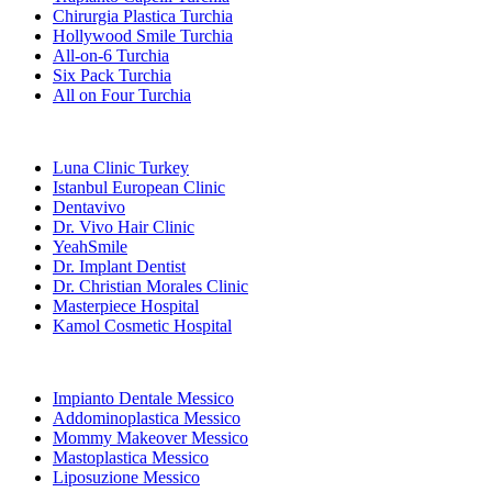
Chirurgia Plastica Turchia
Hollywood Smile Turchia
All-on-6 Turchia
Six Pack Turchia
All on Four Turchia
Cliniche Popolari
Luna Clinic Turkey
Istanbul European Clinic
Dentavivo
Dr. Vivo Hair Clinic
YeahSmile
Dr. Implant Dentist
Dr. Christian Morales Clinic
Masterpiece Hospital
Kamol Cosmetic Hospital
Trattamenti Popolari in Messico
Impianto Dentale Messico
Addominoplastica Messico
Mommy Makeover Messico
Mastoplastica Messico
Liposuzione Messico