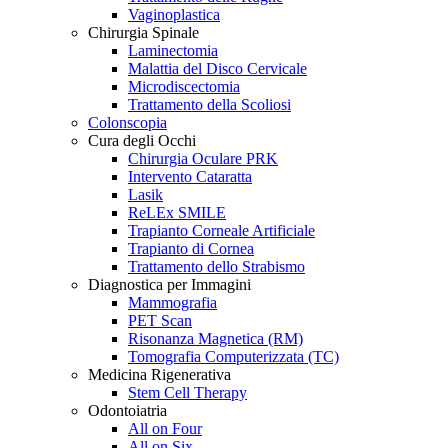
Vaginoplastica
Chirurgia Spinale
Laminectomia
Malattia del Disco Cervicale
Microdiscectomia
Trattamento della Scoliosi
Colonscopia
Cura degli Occhi
Chirurgia Oculare PRK
Intervento Cataratta
Lasik
ReLEx SMILE
Trapianto Corneale Artificiale
Trapianto di Cornea
Trattamento dello Strabismo
Diagnostica per Immagini
Mammografia
PET Scan
Risonanza Magnetica (RM)
Tomografia Computerizzata (TC)
Medicina Rigenerativa
Stem Cell Therapy
Odontoiatria
All on Four
All on Six