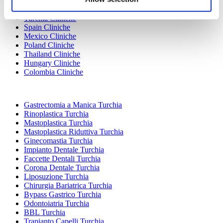
Destinazioni Popolari
Turchia Cliniche
Spain Cliniche
Mexico Cliniche
Poland Cliniche
Thailand Cliniche
Hungary Cliniche
Colombia Cliniche
Trattamenti Popolari in Turchia
Gastrectomia a Manica Turchia
Rinoplastica Turchia
Mastoplastica Turchia
Mastoplastica Riduttiva Turchia
Ginecomastia Turchia
Impianto Dentale Turchia
Faccette Dentali Turchia
Corona Dentale Turchia
Liposuzione Turchia
Chirurgia Bariatrica Turchia
Bypass Gastrico Turchia
Odontoiatria Turchia
BBL Turchia
Trapianto Capelli Turchia