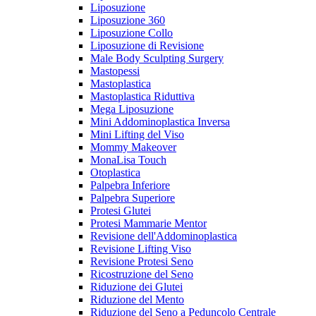
Liposuzione
Liposuzione 360
Liposuzione Collo
Liposuzione di Revisione
Male Body Sculpting Surgery
Mastopessi
Mastoplastica
Mastoplastica Riduttiva
Mega Liposuzione
Mini Addominoplastica Inversa
Mini Lifting del Viso
Mommy Makeover
MonaLisa Touch
Otoplastica
Palpebra Inferiore
Palpebra Superiore
Protesi Glutei
Protesi Mammarie Mentor
Revisione dell'Addominoplastica
Revisione Lifting Viso
Revisione Protesi Seno
Ricostruzione del Seno
Riduzione dei Glutei
Riduzione del Mento
Riduzione del Seno a Peduncolo Centrale