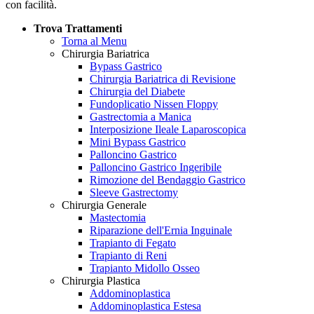
con facilità.
Trova Trattamenti
Torna al Menu
Chirurgia Bariatrica
Bypass Gastrico
Chirurgia Bariatrica di Revisione
Chirurgia del Diabete
Fundoplicatio Nissen Floppy
Gastrectomia a Manica
Interposizione Ileale Laparoscopica
Mini Bypass Gastrico
Palloncino Gastrico
Palloncino Gastrico Ingeribile
Rimozione del Bendaggio Gastrico
Sleeve Gastrectomy
Chirurgia Generale
Mastectomia
Riparazione dell'Ernia Inguinale
Trapianto di Fegato
Trapianto di Reni
Trapianto Midollo Osseo
Chirurgia Plastica
Addominoplastica
Addominoplastica Estesa