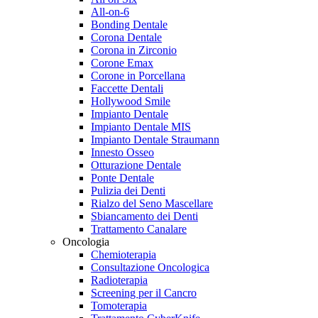
All-on-6
Bonding Dentale
Corona Dentale
Corona in Zirconio
Corone Emax
Corone in Porcellana
Faccette Dentali
Hollywood Smile
Impianto Dentale
Impianto Dentale MIS
Impianto Dentale Straumann
Innesto Osseo
Otturazione Dentale
Ponte Dentale
Pulizia dei Denti
Rialzo del Seno Mascellare
Sbiancamento dei Denti
Trattamento Canalare
Oncologia
Chemioterapia
Consultazione Oncologica
Radioterapia
Screening per il Cancro
Tomoterapia