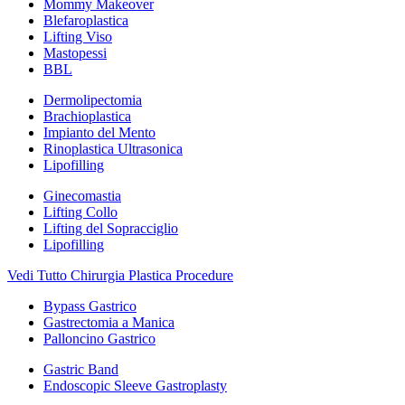
Mommy Makeover
Blefaroplastica
Lifting Viso
Mastopessi
BBL
Dermolipectomia
Brachioplastica
Impianto del Mento
Rinoplastica Ultrasonica
Lipofilling
Ginecomastia
Lifting Collo
Lifting del Sopracciglio
Lipofilling
Vedi Tutto Chirurgia Plastica Procedure
Bypass Gastrico
Gastrectomia a Manica
Palloncino Gastrico
Gastric Band
Endoscopic Sleeve Gastroplasty