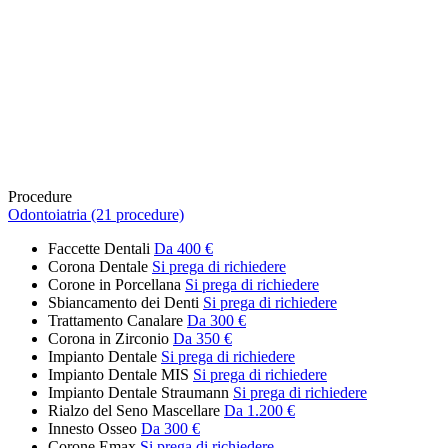
Procedure
Odontoiatria (21 procedure)
Faccette Dentali
Da 400 €
Corona Dentale
Si prega di richiedere
Corone in Porcellana
Si prega di richiedere
Sbiancamento dei Denti
Si prega di richiedere
Trattamento Canalare
Da 300 €
Corona in Zirconio
Da 350 €
Impianto Dentale
Si prega di richiedere
Impianto Dentale MIS
Si prega di richiedere
Impianto Dentale Straumann
Si prega di richiedere
Rialzo del Seno Mascellare
Da 1.200 €
Innesto Osseo
Da 300 €
Corone Emax
Si prega di richiedere