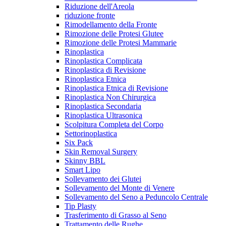
Riduzione dell'Areola
riduzione fronte
Rimodellamento della Fronte
Rimozione delle Protesi Glutee
Rimozione delle Protesi Mammarie
Rinoplastica
Rinoplastica Complicata
Rinoplastica di Revisione
Rinoplastica Etnica
Rinoplastica Etnica di Revisione
Rinoplastica Non Chirurgica
Rinoplastica Secondaria
Rinoplastica Ultrasonica
Scolpitura Completa del Corpo
Settorinoplastica
Six Pack
Skin Removal Surgery
Skinny BBL
Smart Lipo
Sollevamento dei Glutei
Sollevamento del Monte di Venere
Sollevamento del Seno a Peduncolo Centrale
Tip Plasty
Trasferimento di Grasso al Seno
Trattamento delle Rughe