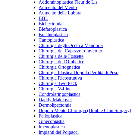
Addominoplastica Fleur de Lis
Aumento del Mento
Aumento delle Labbra
BBL
Bichectomia
Blefaroplastica
Brachioplastica
Cantoplastica
Chirurgia degli Occhi a Mandorla
Chirurgia del Capezzolo Invertito
Chirurgia delle Fossette
Chirurgia dell'Ombelico
Chirurgia Ortognatica
Chirurgia Plastica Dopo la Perdita di Peso
Chirurgia Ricostruttiva
Chirurgia Two Pack
Chirurgia V-Line
Condrolaringoplastica
Daddy Makeover
Dermolipectomia
Doppio Mento Chirurgia (Double Chin Surgery)
Falloplastica
Ginecomastia
Imenoplastica
Impianti dei Polpacci