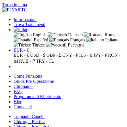
Torna in cima
Informazioni
Trova Trattamenti
English
Deutsch
Romana
Español
Français
Italiano
Türkçe
Русский
EUR - €
EUR - €
USD - $
GBP - £
CNY - ¥
ILS - ₪
JPY - ¥
RON -
lei
RUB - ₽
TRY - TL
Come Funziona
Guida Pre-Operazione
Chi Siamo
FAQ
Programma di Riferimento
Blog
Contattaci
Trapianto Capelli
Chirurgia Plastica
Chirurgia Bariatrica