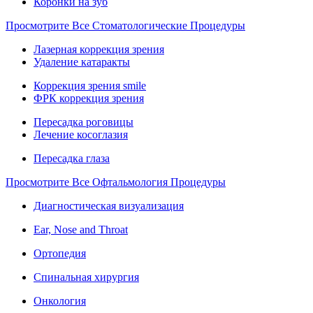
Коронки на зуб
Просмотрите Все Стоматологические Процедуры
Лазерная коррекция зрения
Удаление катаракты
Коррекция зрения smile
ФРК коррекция зрения
Пересадка роговицы
Лечение косоглазия
Пересадка глаза
Просмотрите Все Офтальмология Процедуры
Диагностическая визуализация
Ear, Nose and Throat
Ортопедия
Спинальная хирургия
Онкология