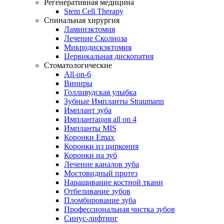
Регенеративная медицина
Stem Cell Therapy
Спинальная хирургия
Ламинэктомия
Лечение Сколиоза
Микродискэктомия
Цервикальная дископатия
Стоматологические
All-on-6
Виниры
Голливудская улыбка
Зубные Импланты Straumann
Имплант зуба
Имплантация all on 4
Импланты MIS
Коронки Emax
Коронки из циркония
Коронки на зуб
Лечение каналов зуба
Мостовидный протез
Наращивание костной ткани
Отбеливание зубов
Пломбирование зуба
Профессиональная чистка зубов
Синус-лифтинг