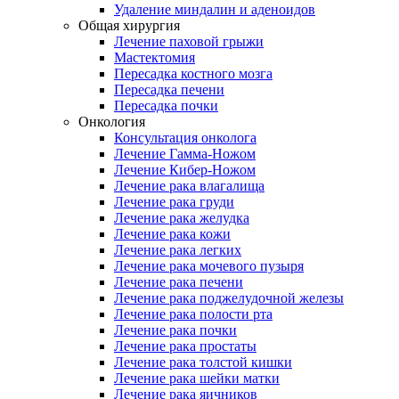
Удаление миндалин и аденоидов
Общая хирургия
Лечение паховой грыжи
Мастектомия
Пересадка костного мозга
Пересадка печени
Пересадка почки
Онкология
Консультация онколога
Лечение Гамма-Ножом
Лечение Кибер-Ножом
Лечение рака влагалища
Лечение рака груди
Лечение рака желудка
Лечение рака кожи
Лечение рака легких
Лечение рака мочевого пузыря
Лечение рака печени
Лечение рака поджелудочной железы
Лечение рака полости рта
Лечение рака почки
Лечение рака простаты
Лечение рака толстой кишки
Лечение рака шейки матки
Лечение рака яичников