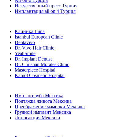
All-on-6 Турция
Искусственный пресс Турция
Имплантация all on 4 Турция
Популярные клиники
Клиника Luna
Istanbul European Clinic
Dentavivo
Dr. Vivo Hair Clinic
YeahSmile
Dr. Implant Dentist
Dr. Christian Morales Clinic
Masterpiece Hospital
Kamol Cosmetic Hospital
Популярные виды лечения в Мексика
Имплант зуба Мексика
Подтяжка живота Мексика
Преображение мамочки Мексика
Грудной имплант Мексика
Липосакция Мексика
Популярные виды лечения в Thailand