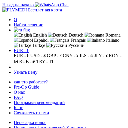
Назад на начало
Бесплатная квота
О
Найти лечение
English
Deutsch
Romana
Español
Français
Italiano
Türkçe
Русский
EUR - €
EUR - €
USD - $
GBP - £
CNY - ¥
ILS - ₪
JPY - ¥
RON -
lei
RUB - ₽
TRY - TL
Узнать цену
как это работает?
Pre-Op Guide
О нас
FAQ
Программа рекомендаций
Блог
Свяжитесь с нами
Пересадка волос
Процедуры Пластической Хирургии