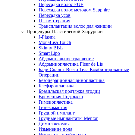
Пересадка волос FUE
Пересадка волос методом Sapphire
Пересадка усов
Плазмотерапия
Трансплантация волос для женщин
Процедуры Пластической Хирургии
J-Plasma
MonaLisa Touch
Skinny BBL
Smart Lipo
Абдоминальное травление
Абдоминопластика Fleur de Lis
Бади Скалпт Всего Тела Комбинированные
Операции
Безоперационная ринопластика
Блефаропластика
Бразильская подтяжка ягодиц
Временная Подтяжка
Гименопластика
Гинекомастия
Грудной имплант
Грудные имплантаты Mentor
Димплэктомия
Изменение пола
Импланты подбородка