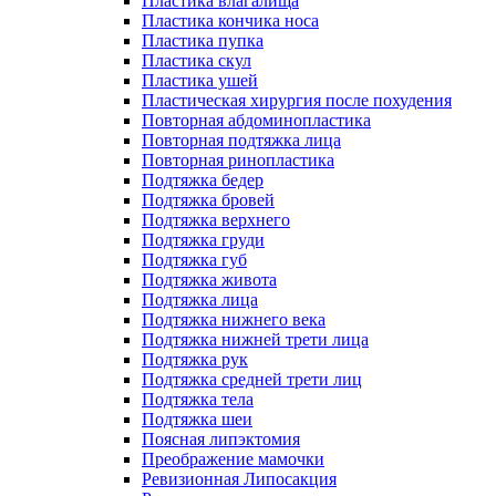
Пластика влагалища
Пластика кончика носа
Пластика пупка
Пластика скул
Пластика ушей
Пластическая хирургия после похудения
Повторная абдоминопластика
Повторная подтяжка лица
Повторная ринопластика
Подтяжка бедер
Подтяжка бровей
Подтяжка верхнего
Подтяжка груди
Подтяжка губ
Подтяжка живота
Подтяжка лица
Подтяжка нижнего века
Подтяжка нижней трети лица
Подтяжка рук
Подтяжка средней трети лиц
Подтяжка тела
Подтяжка шеи
Поясная липэктомия
Преображение мамочки
Ревизионная Липосакция