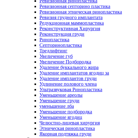
Ревизионная ринопластика
Ревизионная септорино пластика
Ревизионная этническая ринопластика
Ревизия грудного имплантата
Редукционная маммопластика
Реконструктивная Хирургия
Реконструкция груди
Ринопластика
Септоринопластика
Тредлифтинг
Увеличение губ
Увеличение Подбородка
Удаление буккального жира
Удаление имплантатов ягодиц за
Удаление имплантов груди
Удлинение полового члена
Ультразвуковая Ринопластика
Уменьшение ареолы
Уменьшение груди
уменьшение лба
Уменьшение подбородка
Уменьшение ягодиц
Челюстно-лицевая хирургия
Этническая ринопластика
Якорная подтяжка груди