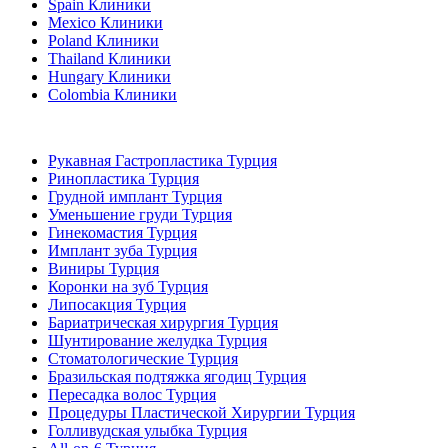
Spain Клиники
Mexico Клиники
Poland Клиники
Thailand Клиники
Hungary Клиники
Colombia Клиники
Популярные виды лечения в Турция
Рукавная Гастропластика Турция
Ринопластика Турция
Грудной имплант Турция
Уменьшение груди Турция
Гинекомастия Турция
Имплант зуба Турция
Виниры Турция
Коронки на зуб Турция
Липосакция Турция
Бариатрическая хирургия Турция
Шунтирование желудка Турция
Стоматологические Турция
Бразильская подтяжка ягодиц Турция
Пересадка волос Турция
Процедуры Пластической Хирургии Турция
Голливудская улыбка Турция