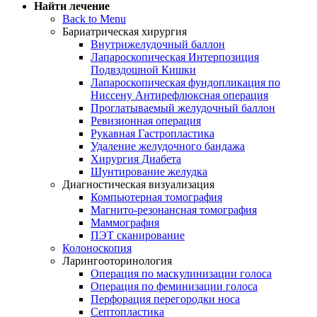
Найти лечение
Back to Menu
Бариатрическая хирургия
Внутрижелудочный баллон
Лапароскопическая Интерпозиция
Подвздошной Кишки
Лапароскопическая фундопликация по
Ниссену Антирефлюксная операция
Проглатываемый желудочный баллон
Ревизионная операция
Рукавная Гастропластика
Удаление желудочного бандажа
Хирургия Диабета
Шунтирование желудка
Диагностическая визуализация
Компьютерная томография
Магнито-резонансная томография
Маммография
ПЭТ сканирование
Колоноскопия
Ларингооторинология
Операция по маскулинизации голоса
Операция по феминизации голоса
Перфорация перегородки носа
Септопластика