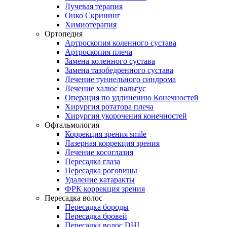
Лучевая терапия
Онко Скрининг
Химиотерапия
Ортопедия
Артроскопия коленного сустава
Артроскопия плеча
Замена коленного сустава
Замена тазобедренного сустава
Лечение туннельного синдрома
Лечение халюс вальгус
Операция по удлинению Конечностей
Хирургия ротатора плеча
Хирургия укорочения конечностей
Офтальмология
Коррекция зрения smile
Лазерная коррекция зрения
Лечение косоглазия
Пересадка глаза
Пересадка роговицы
Удаление катаракты
ФРК коррекция зрения
Пересадка волос
Пересадка бороды
Пересадка бровей
Пересадка волос DHI