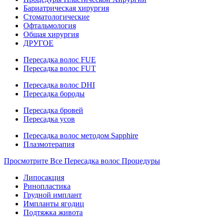
Бариатрическая хирургия
Стоматологические
Офтальмология
Общая хирургия
ДРУГОЕ
Пересадка волос FUE
Пересадка волос FUT
Пересадка волос DHI
Пересадка бороды
Пересадка бровей
Пересадка усов
Пересадка волос методом Sapphire
Плазмотерапия
Просмотрите Все Пересадка волос Процедуры
Липосакция
Ринопластика
Грудной имплант
Импланты ягодиц
Подтяжка живота