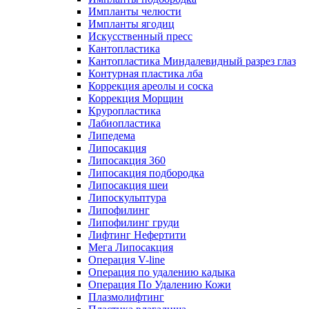
Импланты челюсти
Импланты ягодиц
Искусственный пресс
Кантопластика
Кантопластика Миндалевидный разрез глаз
Контурная пластика лба
Коррекция ареолы и соска
Коррекция Морщин
Круропластика
Лабиопластика
Липедема
Липосакция
Липосакция 360
Липосакция подбородка
Липосакция шеи
Липоскульптура
Липофилинг
Липофилинг груди
Лифтинг Нефертити
Мега Липосакция
Операция V-line
Операция по удалению кадыка
Операция По Удалению Кожи
Плазмолифтинг