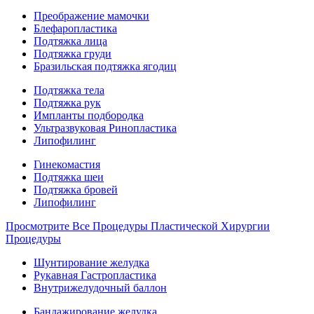
Преображение мамочки
Блефаропластика
Подтяжка лица
Подтяжка груди
Бразильская подтяжка ягодиц
Подтяжка тела
Подтяжка рук
Импланты подбородка
Ультразвуковая Ринопластика
Липофилинг
Гинекомастия
Подтяжка шеи
Подтяжка бровей
Липофилинг
Просмотрите Все Процедуры Пластической Хирургии
Процедуры
Шунтирование желудка
Рукавная Гастропластика
Внутрижелудочный баллон
Бандажирование желудка