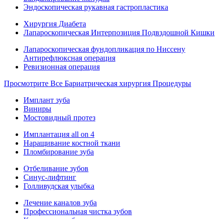
Эндоскопическая рукавная гастропластика
Хирургия Диабета
Лапароскопическая Интерпозиция Подвздошной Кишки
Лапароскопическая фундопликация по Ниссену
Антирефлюксная операция
Ревизионная операция
Просмотрите Все Бариатрическая хирургия Процедуры
Имплант зуба
Виниры
Мостовидный протез
Имплантация all on 4
Наращивание костной ткани
Пломбирование зуба
Отбеливание зубов
Синус-лифтинг
Голливудская улыбка
Лечение каналов зуба
Профессиональная чистка зубов