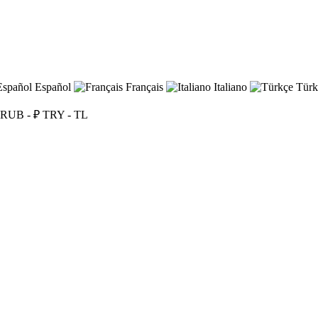
Español
Français
Italiano
Türk
RUB - ₽
TRY - TL