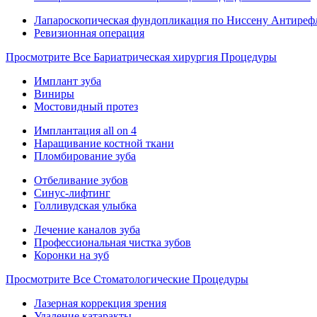
Лапароскопическая фундопликация по Ниссену Антиреф
Ревизионная операция
Просмотрите Все Бариатрическая хирургия Процедуры
Имплант зуба
Виниры
Мостовидный протез
Имплантация all on 4
Наращивание костной ткани
Пломбирование зуба
Отбеливание зубов
Синус-лифтинг
Голливудская улыбка
Лечение каналов зуба
Профессиональная чистка зубов
Коронки на зуб
Просмотрите Все Стоматологические Процедуры
Лазерная коррекция зрения
Удаление катаракты