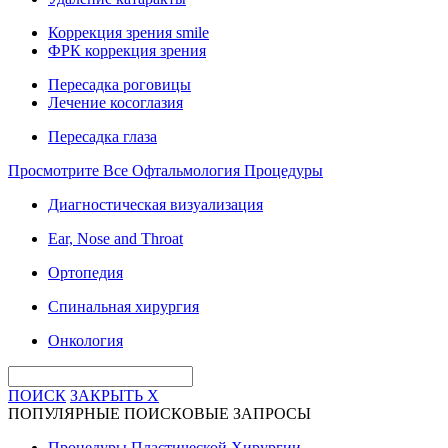
Коррекция зрения smile
ФРК коррекция зрения
Пересадка роговицы
Лечение косоглазия
Пересадка глаза
Просмотрите Все Офтальмология Процедуры
Диагностическая визуализация
Ear, Nose and Throat
Ортопедия
Спинальная хирургия
Онкология
ПОИСК
ЗАКРЫТЬ
X
ПОПУЛЯРНЫЕ ПОИСКОВЫЕ ЗАПРОСЫ
Процедуры Пластической Хирургии