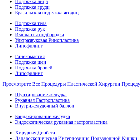
Подтяжка лица
Подтяжка груди
Бразильская подтяжка ягодиц
Подтяжка тела
Подтяжка рук
Импланты подбородка
Ультразвуковая Ринопластика
Липофилинг
Гинекомастия
Подтяжка шеи
Подтяжка бровей
Липофилинг
Просмотрите Все Процедуры Пластической Хирургии Процед
Шунтирование желудка
Рукавная Гастропластика
Внутрижелудочный баллон
Бандажирование желудка
Эндоскопическая рукавная гастропластика
Хирургия Диабета
Лапароскопическая Интерпозиция Подвздошной Кишки