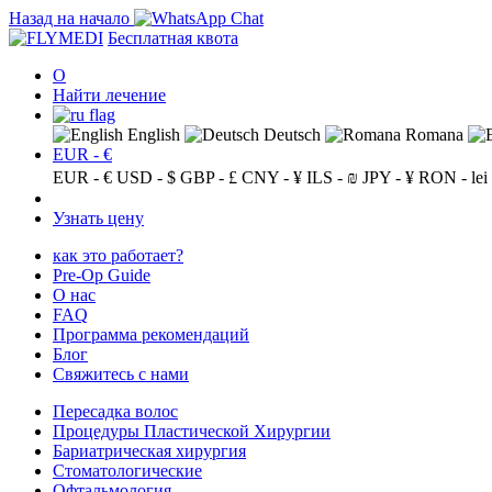
Назад на начало
Бесплатная квота
О
Найти лечение
English
Deutsch
Romana
EUR - €
EUR - €
USD - $
GBP - £
CNY - ¥
ILS - ₪
JPY - ¥
RON - lei
Узнать цену
как это работает?
Pre-Op Guide
О нас
FAQ
Программа рекомендаций
Блог
Свяжитесь с нами
Пересадка волос
Процедуры Пластической Хирургии
Бариатрическая хирургия
Стоматологические
Офтальмология