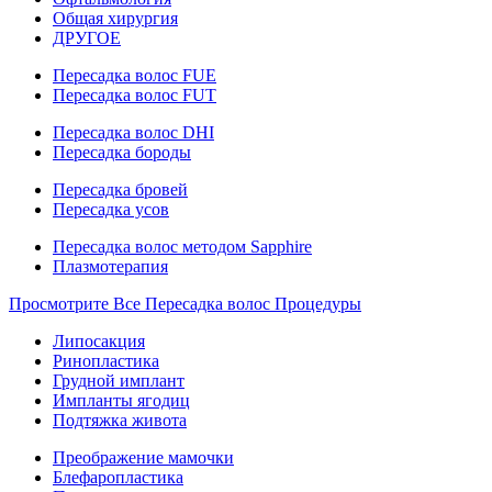
Общая хирургия
ДРУГОЕ
Пересадка волос FUE
Пересадка волос FUT
Пересадка волос DHI
Пересадка бороды
Пересадка бровей
Пересадка усов
Пересадка волос методом Sapphire
Плазмотерапия
Просмотрите Все Пересадка волос Процедуры
Липосакция
Ринопластика
Грудной имплант
Импланты ягодиц
Подтяжка живота
Преображение мамочки
Блефаропластика