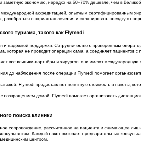
и заметную экономию, нередко на 50–70% дешевле, чем в Великоб
с международной аккредитацией, опытным сертифицированным хиру
х, разобраться в вариантах лечения и спланировать поездку от пе
ого туризма, такого как Flymedi
ия и надёжной поддержки. Сотрудничество с проверенным операто
ма, которая не проводит операции сама, а соединяет пациентов с
ряет все клиники-партнёры и хирургов: они имеют международную а
ния до наблюдения после операции Flymedi помогает организовать 
латежей. Flymedi предоставляет понятную стоимость и пакеты, кот
 с возвращением домой. Flymedi помогает организовать дистанцио
ного поиска клиники
сное сопровождение, рассчитанное на пациента и снимающее лишн
 консультантом. Каждый пакет включает предварительные консульт
с медицинским центром.