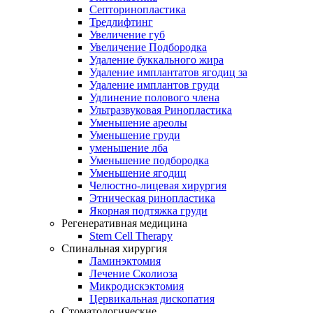
Септоринопластика
Тредлифтинг
Увеличение губ
Увеличение Подбородка
Удаление буккального жира
Удаление имплантатов ягодиц за
Удаление имплантов груди
Удлинение полового члена
Ультразвуковая Ринопластика
Уменьшение ареолы
Уменьшение груди
уменьшение лба
Уменьшение подбородка
Уменьшение ягодиц
Челюстно-лицевая хирургия
Этническая ринопластика
Якорная подтяжка груди
Регенеративная медицина
Stem Cell Therapy
Спинальная хирургия
Ламинэктомия
Лечение Сколиоза
Микродискэктомия
Цервикальная дископатия
Стоматологические