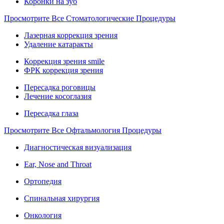
Коронки на зуб
Просмотрите Все Стоматологические Процедуры
Лазерная коррекция зрения
Удаление катаракты
Коррекция зрения smile
ФРК коррекция зрения
Пересадка роговицы
Лечение косоглазия
Пересадка глаза
Просмотрите Все Офтальмология Процедуры
Диагностическая визуализация
Ear, Nose and Throat
Ортопедия
Спинальная хирургия
Онкология