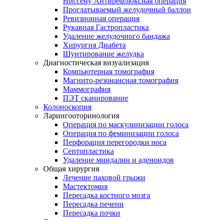
Ниссену Антирефлюксная операция
Проглатываемый желудочный баллон
Ревизионная операция
Рукавная Гастропластика
Удаление желудочного бандажа
Хирургия Диабета
Шунтирование желудка
Диагностическая визуализация
Компьютерная томография
Магнито-резонансная томография
Маммография
ПЭТ сканирование
Колоноскопия
Ларингооторинология
Операция по маскулинизации голоса
Операция по феминизации голоса
Перфорация перегородки носа
Септопластика
Удаление миндалин и аденоидов
Общая хирургия
Лечение паховой грыжи
Мастектомия
Пересадка костного мозга
Пересадка печени
Пересадка почки