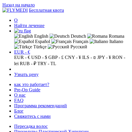
Назад на начало
Бесплатная квота
О
Найти лечение
English
Deutsch
Romana
Español
Français
Italiano
Türkçe
Русский
EUR - €
EUR - €
USD - $
GBP - £
CNY - ¥
ILS - ₪
JPY - ¥
RON -
lei
RUB - ₽
TRY - TL
Узнать цену
как это работает?
Pre-Op Guide
О нас
FAQ
Программа рекомендаций
Блог
Свяжитесь с нами
Пересадка волос
Процедуры Пластической Хирургии