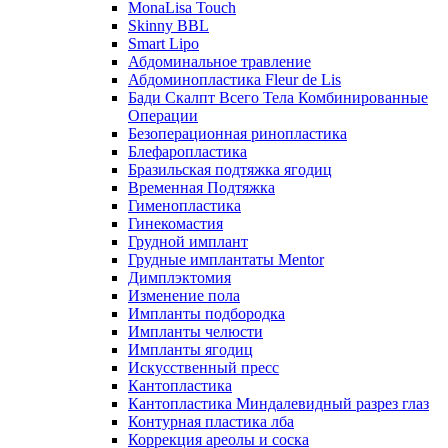
MonaLisa Touch
Skinny BBL
Smart Lipo
Абдоминальное травление
Абдоминопластика Fleur de Lis
Бади Скалпт Всего Тела Комбинированные
Операции
Безоперационная ринопластика
Блефаропластика
Бразильская подтяжка ягодиц
Временная Подтяжка
Гименопластика
Гинекомастия
Грудной имплант
Грудные имплантаты Mentor
Димплэктомия
Изменение пола
Импланты подбородка
Импланты челюсти
Импланты ягодиц
Искусственный пресс
Кантопластика
Кантопластика Миндалевидный разрез глаз
Контурная пластика лба
Коррекция ареолы и соска