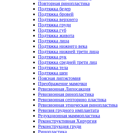
Повторная ринопластика
Подтяжка бедер
Подтяжка бровей
Подтяжка верхнего
Подтяжка груди
Подтяжка губ
Подтяжка живота
Подтяжка лица
Подтяжка нижнего века
Подтяжка нижней трети лица
Подтяжка рук
Подтяжка средней трети лиц
Подтяжка тела
Подтяжка шеи
Поясная липэктомия
Преображение мамочки
Ревизионная Липосакция
Ревизионная ринопластика
Ревизионная септорино пластика
Ревизионная этническая ринопластика
Ревизия грудного имплантата
Редукционная маммопластика
Реконструктивная Хирургия
Реконструкция груди
Ринопластика