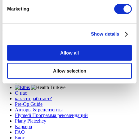
Back
Направления
Marketing
Турция
Мексика
Германия
Испания
(20)
(7)
(2)
(2)
Польша
Румыния
Thailand
Кипр
(2)
(2)
(1)
(1)
Чешская Республика
(1)
Flymedi
Show details
TÜRSAB – Операции на flymedi.com осуществляются
компанией MIRAC SARA TOURISM, туристическим
Allow all
агентством группы A, зарегистрированным в TÜRSAB
(Сертификат № 12276).
Все процедуры проводятся в сертифицированном
медицинском учреждении, специализирующемся на
Allow selection
медицинском туризме.
О нас
как это работает?
Pre-Op Guide
Авторы & рецензенты
Flymedi Программа рекомендаций
Plany Platezhey
Карьера
FAQ
Блог