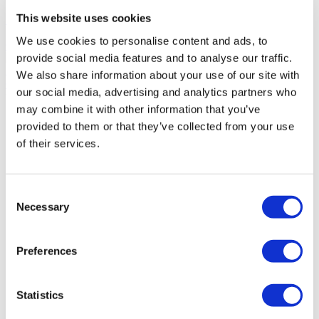
This website uses cookies
Посмотреть клинику
Запросите, пожалуста
We use cookies to personalise content and ads, to
Связаться с клиникой
provide social media features and to analyse our traffic.
(9.5)
22 Отзывы
We also share information about your use of our site with
Связаться с клиникой
our social media, advertising and analytics partners who
You’ve viewed 10 of 38 клиники
may combine it with other information that you’ve
ПОКАЗАТЬ БОЛЬШЕ КЛИНИК
provided to them or that they’ve collected from your use
of their services.
Consent
Necessary
Selection
Preferences
Statistics
FILTER
ОЧИСТИТЕ ВСЕ
Направления