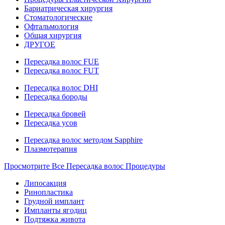
Бариатрическая хирургия
Стоматологические
Офтальмология
Общая хирургия
ДРУГОЕ
Пересадка волос FUE
Пересадка волос FUT
Пересадка волос DHI
Пересадка бороды
Пересадка бровей
Пересадка усов
Пересадка волос методом Sapphire
Плазмотерапия
Просмотрите Все Пересадка волос Процедуры
Липосакция
Ринопластика
Грудной имплант
Импланты ягодиц
Подтяжка живота