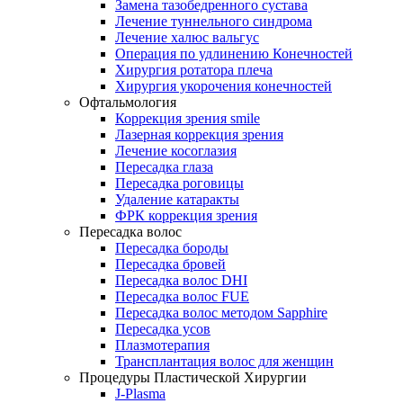
Замена тазобедренного сустава
Лечение туннельного синдрома
Лечение халюс вальгус
Операция по удлинению Конечностей
Хирургия ротатора плеча
Хирургия укорочения конечностей
Офтальмология
Коррекция зрения smile
Лазерная коррекция зрения
Лечение косоглазия
Пересадка глаза
Пересадка роговицы
Удаление катаракты
ФРК коррекция зрения
Пересадка волос
Пересадка бороды
Пересадка бровей
Пересадка волос DHI
Пересадка волос FUE
Пересадка волос методом Sapphire
Пересадка усов
Плазмотерапия
Трансплантация волос для женщин
Процедуры Пластической Хирургии
J-Plasma