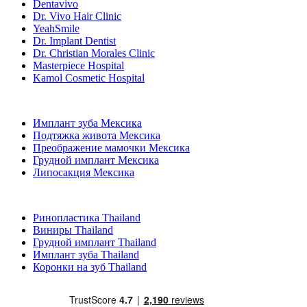
Dentavivo
Dr. Vivo Hair Clinic
YeahSmile
Dr. Implant Dentist
Dr. Christian Morales Clinic
Masterpiece Hospital
Kamol Cosmetic Hospital
Популярные виды лечения в Мексика
Имплант зуба Мексика
Подтяжка живота Мексика
Преображение мамочки Мексика
Грудной имплант Мексика
Липосакция Мексика
Популярные виды лечения в Thailand
Ринопластика Thailand
Виниры Thailand
Грудной имплант Thailand
Имплант зуба Thailand
Коронки на зуб Thailand