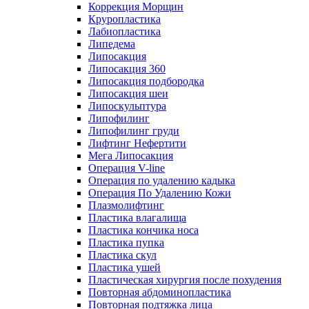
Коррекция Морщин
Круропластика
Лабиопластика
Липедема
Липосакция
Липосакция 360
Липосакция подбородка
Липосакция шеи
Липоскульптура
Липофилинг
Липофилинг груди
Лифтинг Нефертити
Мега Липосакция
Операция V-line
Операция по удалению кадыка
Операция По Удалению Кожи
Плазмолифтинг
Пластика влагалища
Пластика кончика носа
Пластика пупка
Пластика скул
Пластика ушей
Пластическая хирургия после похудения
Повторная абдоминопластика
Повторная подтяжка лица