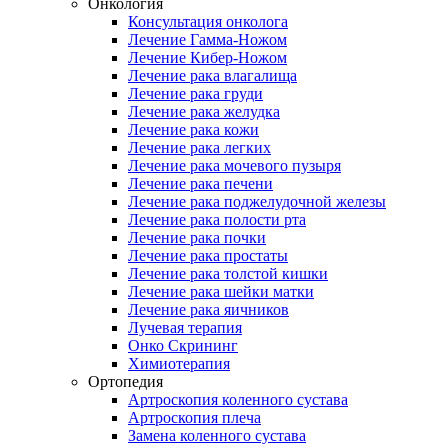
Онкология
Консультация онколога
Лечение Гамма-Ножом
Лечение Кибер-Ножом
Лечение рака влагалища
Лечение рака груди
Лечение рака желудка
Лечение рака кожи
Лечение рака легких
Лечение рака мочевого пузыря
Лечение рака печени
Лечение рака поджелудочной железы
Лечение рака полости рта
Лечение рака почки
Лечение рака простаты
Лечение рака толстой кишки
Лечение рака шейки матки
Лечение рака яичников
Лучевая терапия
Онко Скрининг
Химиотерапия
Ортопедия
Артроскопия коленного сустава
Артроскопия плеча
Замена коленного сустава