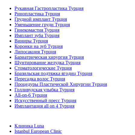
Рукавная Гастропластика Турция
Ринопластика Турция
Грудной имплант Турция
Уменьшение груди Турция
Гинекомастия Турция
Имплант зуба Турция
Виниры Турция
Коронки на зуб Турция
Липосакция Турция
Бариатрическая хирургия Турция
Шунтирование желудка Турция
Стоматологические Турция
Бразильская подтяжка ягодиц Турция
Пересадка волос Турция
Процедуры Пластической Хирургии Турция
Голливудская улыбка Турция
All-on-6 Турция
Искусственный пресс Турция
Имплантация all on 4 Турция
Популярные клиники
Клиника Luna
Istanbul European Clinic