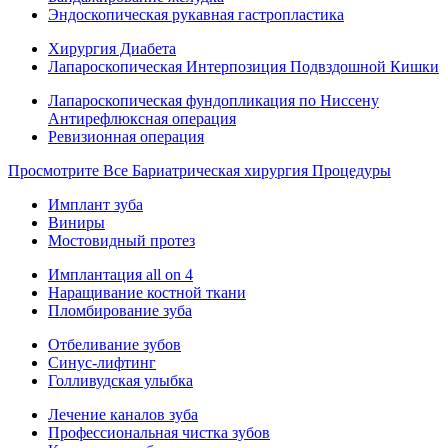
Эндоскопическая рукавная гастропластика
Хирургия Диабета
Лапароскопическая Интерпозиция Подвздошной Кишки
Лапароскопическая фундопликация по Ниссену
Антирефлюксная операция
Ревизионная операция
Просмотрите Все Бариатрическая хирургия Процедуры
Имплант зуба
Виниры
Мостовидный протез
Имплантация all on 4
Наращивание костной ткани
Пломбирование зуба
Отбеливание зубов
Синус-лифтинг
Голливудская улыбка
Лечение каналов зуба
Профессиональная чистка зубов