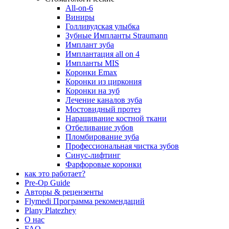
All-on-6
Виниры
Голливудская улыбка
Зубные Импланты Straumann
Имплант зуба
Имплантация all on 4
Импланты MIS
Коронки Emax
Коронки из циркония
Коронки на зуб
Лечение каналов зуба
Мостовидный протез
Наращивание костной ткани
Отбеливание зубов
Пломбирование зуба
Профессиональная чистка зубов
Синус-лифтинг
Фарфоровые коронки
как это работает?
Pre-Op Guide
Авторы & рецензенты
Flymedi Программа рекомендаций
Plany Platezhey
О нас
FAQ