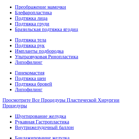
Преображение мамочки
Блефаропластика
Подтяжка лица
Подтяжка груди
Бразильская подтяжка ягодиц
Подтяжка тела
Подтяжка рук
Импланты подбородка
Ультразвуковая Ринопластика
Липофилинг
Гинекомастия
Подтяжка шеи
Подтяжка бровей
Липофилинг
Просмотрите Все Процедуры Пластической Хирургии
Процедуры
Шунтирование желудка
Рукавная Гастропластика
Внутрижелудочный баллон
Бандажирование желудка