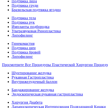
Подтяжка лица
Подтяжка груди
Бразильская подтяжка ягодиц
Подтяжка тела
Подтяжка рук
Импланты подбородка
Ультразвуковая Ринопластика
Липофилинг
Гинекомастия
Подтяжка шеи
Подтяжка бровей
Липофилинг
Просмотрите Все Процедуры Пластической Хирургии Процед
Шунтирование желудка
Рукавная Гастропластика
Внутрижелудочный баллон
Бандажирование желудка
Эндоскопическая рукавная гастропластика
Хирургия Диабета
Лапароскопическая Интерпозиция Подвздошной Кишки