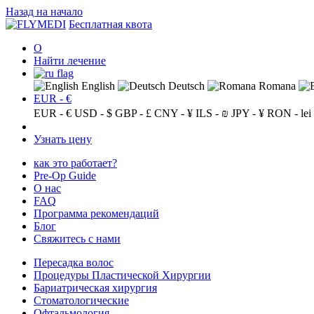
Назад на начало
Бесплатная квота
О
Найти лечение
English
Deutsch
Romana
EUR - €
EUR - €
USD - $
GBP - £
CNY - ¥
ILS - ₪
JPY - ¥
RON - lei
Узнать цену
как это работает?
Pre-Op Guide
О нас
FAQ
Программа рекомендаций
Блог
Свяжитесь с нами
Пересадка волос
Процедуры Пластической Хирургии
Бариатрическая хирургия
Стоматологические
Офтальмология