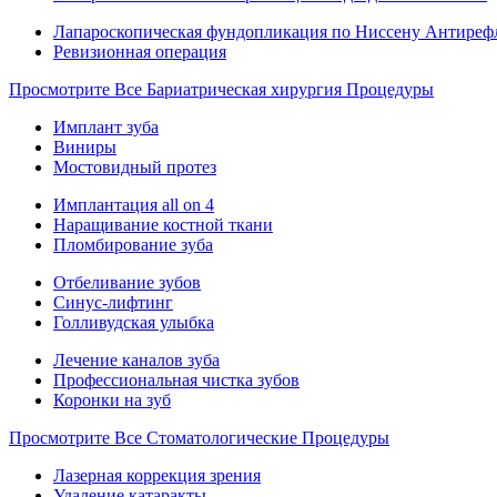
Лапароскопическая фундопликация по Ниссену Антиреф
Ревизионная операция
Просмотрите Все Бариатрическая хирургия Процедуры
Имплант зуба
Виниры
Мостовидный протез
Имплантация all on 4
Наращивание костной ткани
Пломбирование зуба
Отбеливание зубов
Синус-лифтинг
Голливудская улыбка
Лечение каналов зуба
Профессиональная чистка зубов
Коронки на зуб
Просмотрите Все Стоматологические Процедуры
Лазерная коррекция зрения
Удаление катаракты