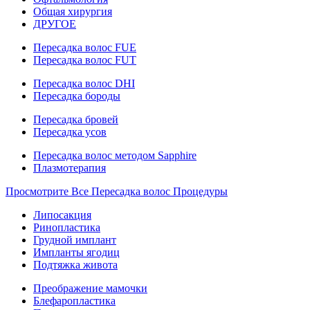
Общая хирургия
ДРУГОЕ
Пересадка волос FUE
Пересадка волос FUT
Пересадка волос DHI
Пересадка бороды
Пересадка бровей
Пересадка усов
Пересадка волос методом Sapphire
Плазмотерапия
Просмотрите Все Пересадка волос Процедуры
Липосакция
Ринопластика
Грудной имплант
Импланты ягодиц
Подтяжка живота
Преображение мамочки
Блефаропластика