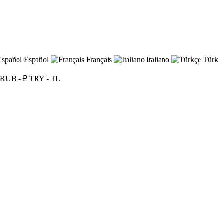
Español
Français
Italiano
Türk
RUB - ₽
TRY - TL