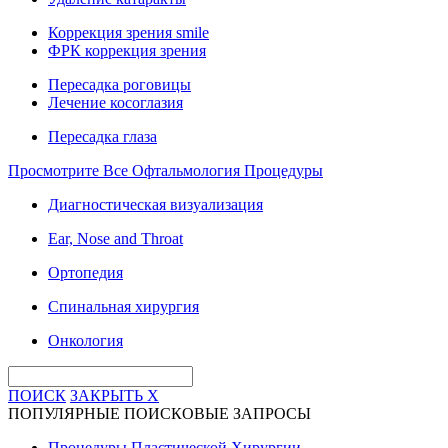
Коррекция зрения smile
ФРК коррекция зрения
Пересадка роговицы
Лечение косоглазия
Пересадка глаза
Просмотрите Все Офтальмология Процедуры
Диагностическая визуализация
Ear, Nose and Throat
Ортопедия
Спинальная хирургия
Онкология
ПОИСК
ЗАКРЫТЬ
X
ПОПУЛЯРНЫЕ ПОИСКОВЫЕ ЗАПРОСЫ
Процедуры Пластической Хирургии