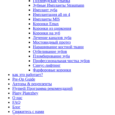
Голливудская улыбка
Зубные Импланты Straumann
Имплант зуба
Имплантация all on 4
Импланты MIS
Коронки Emax
Коронки из циркония
Коронки на зуб
Лечение каналов зуба
Мостовидный протез
Наращивание костной ткани
Отбеливание зубов
Пломбирование зуба
Профессиональная чистка зубов
Синус-лифтинг
Фарфоровые коронки
как это работает?
Pre-Op Guide
Авторы & рецензенты
Flymedi Программа рекомендаций
Plany Platezhey
О нас
FAQ
Блог
Свяжитесь с нами