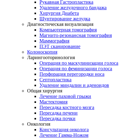
Рукавная Гастропластика
Удаление желудочного бандажа
Хирургия Диабета
Шунтирование желудка
Диагностическая визуализация
Компьютерная томография
Магнито-резонансная томография
Маммография
ПЭТ сканирование
Колоноскопия
Ларингооторинология
Операция по маскулинизации голоса
Операция по феминизации голоса
Перфорация перегородки носа
Септопластика
Удаление миндалин и аденоидов
Общая хирургия
Лечение паховой грыжи
Мастектомия
Пересадка костного мозга
Пересадка печени
Пересадка почки
Онкология
Консультация онколога
Лечение Гамма-Ножом