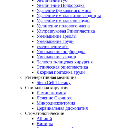
Увеличение губ
Увеличение Подбородка
Удаление буккального жира
Удаление имплантатов ягодиц за
Удаление имплантов груди
Удлинение полового члена
Ультразвуковая Ринопластика
Уменьшение ареолы
Уменьшение груди
уменьшение лба
Уменьшение подбородка
Уменьшение ягодиц
Челюстно-лицевая хирургия
Этническая ринопластика
Якорная подтяжка груди
Регенеративная медицина
Stem Cell Therapy
Спинальная хирургия
Ламинэктомия
Лечение Сколиоза
Микродискэктомия
Цервикальная дископатия
Стоматологические
All-on-6
Виниры