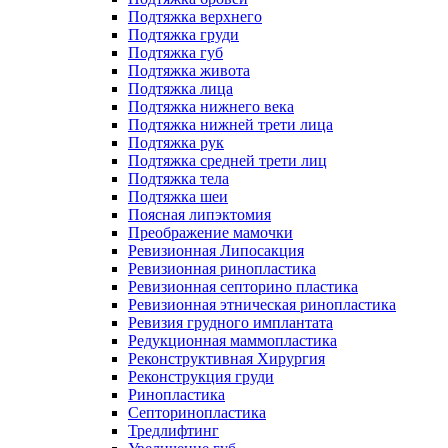
Подтяжка верхнего
Подтяжка груди
Подтяжка губ
Подтяжка живота
Подтяжка лица
Подтяжка нижнего века
Подтяжка нижней трети лица
Подтяжка рук
Подтяжка средней трети лиц
Подтяжка тела
Подтяжка шеи
Поясная липэктомия
Преображение мамочки
Ревизионная Липосакция
Ревизионная ринопластика
Ревизионная септорино пластика
Ревизионная этническая ринопластика
Ревизия грудного имплантата
Редукционная маммопластика
Реконструктивная Хирургия
Реконструкция груди
Ринопластика
Септоринопластика
Тредлифтинг