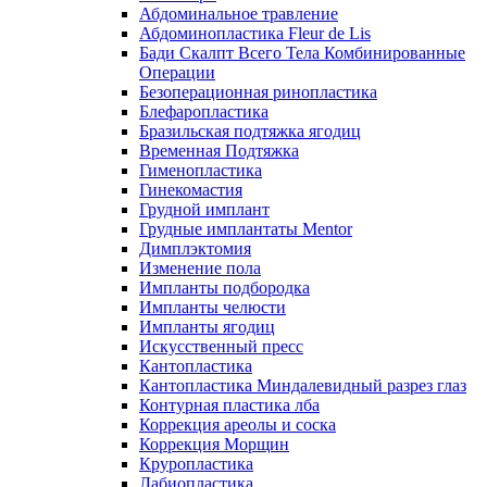
Абдоминальное травление
Абдоминопластика Fleur de Lis
Бади Скалпт Всего Тела Комбинированные
Операции
Безоперационная ринопластика
Блефаропластика
Бразильская подтяжка ягодиц
Временная Подтяжка
Гименопластика
Гинекомастия
Грудной имплант
Грудные имплантаты Mentor
Димплэктомия
Изменение пола
Импланты подбородка
Импланты челюсти
Импланты ягодиц
Искусственный пресс
Кантопластика
Кантопластика Миндалевидный разрез глаз
Контурная пластика лба
Коррекция ареолы и соска
Коррекция Морщин
Круропластика
Лабиопластика