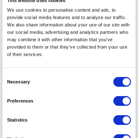
This website uses cookies
Back
Города
Braşov
(1)
We use cookies to personalise content and ads, to
Flymedi
provide social media features and to analyse our traffic.
We also share information about your use of our site with
TÜRSAB – Операции на flymedi.com осуществляются
our social media, advertising and analytics partners who
компанией MIRAC SARA TOURISM, туристическим
агентством группы A, зарегистрированным в TÜRSAB
may combine it with other information that you’ve
(Сертификат № 12276).
provided to them or that they’ve collected from your use
Все процедуры проводятся в сертифицированном
of their services.
медицинском учреждении, специализирующемся на
медицинском туризме.
Consent
О нас
Necessary
как это работает?
Selection
Pre-Op Guide
Авторы & рецензенты
Flymedi Программа рекомендаций
Preferences
Plany Platezhey
Карьера
FAQ
Statistics
Блог
Политика Конфиденциальности
Условия и Положения