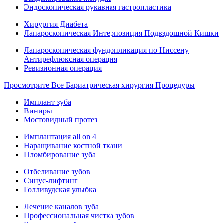
Эндоскопическая рукавная гастропластика
Хирургия Диабета
Лапароскопическая Интерпозиция Подвздошной Кишки
Лапароскопическая фундопликация по Ниссену
Антирефлюксная операция
Ревизионная операция
Просмотрите Все Бариатрическая хирургия Процедуры
Имплант зуба
Виниры
Мостовидный протез
Имплантация all on 4
Наращивание костной ткани
Пломбирование зуба
Отбеливание зубов
Синус-лифтинг
Голливудская улыбка
Лечение каналов зуба
Профессиональная чистка зубов