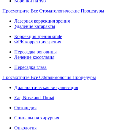
Коронки на зуб
Просмотрите Все Стоматологические Процедуры
Лазерная коррекция зрения
Удаление катаракты
Коррекция зрения smile
ФРК коррекция зрения
Пересадка роговицы
Лечение косоглазия
Пересадка глаза
Просмотрите Все Офтальмология Процедуры
Диагностическая визуализация
Ear, Nose and Throat
Ортопедия
Спинальная хирургия
Онкология