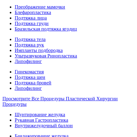
Преображение мамочки
Блефаропластика
Подтяжка лица
Подтяжка груди
Бразильская подтяжка ягодиц
Подтяжка тела
Подтяжка рук
Импланты подбородка
Ультразвуковая Ринопластика
Липофилинг
Гинекомастия
Подтяжка шеи
Подтяжка бровей
Липофилинг
Просмотрите Все Процедуры Пластической Хирургии
Процедуры
Шунтирование желудка
Рукавная Гастропластика
Внутрижелудочный баллон
Бандажирование желудка