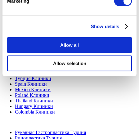
Политика отмены
Marketing
Свяжитесь с нами
Добавьте свою клинику
Show details
Allow all
Allow selection
Популярные направления
Турция Клиники
Spain Клиники
Mexico Клиники
Poland Клиники
Thailand Клиники
Hungary Клиники
Colombia Клиники
Популярные виды лечения в Турция
Рукавная Гастропластика Турция
Ринопластика Турция