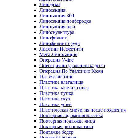
Липедема
Липосакция
Липосакция 360
Липосакция подбородка
Липосакция шеи
Липоскульптура
Липофилинг
Липофилинг груди
Лифтинг Нефертити
Мега Липосакция
Операция V-line
Операция по удалению кадыка
Операция По Удалению Кожи
Плазмолифтинг
Пластика влагалища
Пластика кончика носа
Пластика пупка
Пластика скул
Пластика ушей
Пластическая хирургия после похудения
Повторная абдоминопластика
Повторная подтяжка лица
Повторная ринопластика
Подтяжка бедер
Подтяжка бровей