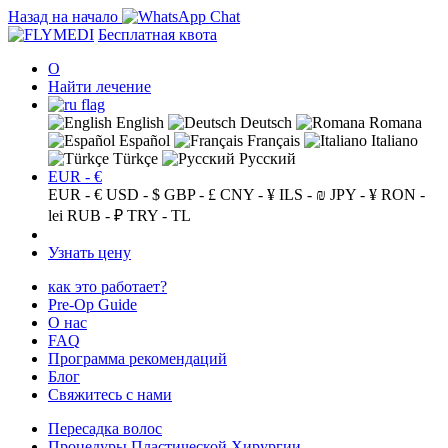
Назад на начало
Бесплатная квота
О
Найти лечение
English
Deutsch
Romana
Español
Français
Italiano
Türkçe
Русский
EUR - €
EUR - €
USD - $
GBP - £
CNY - ¥
ILS - ₪
JPY - ¥
RON -
lei
RUB - ₽
TRY - TL
Узнать цену
как это работает?
Pre-Op Guide
О нас
FAQ
Программа рекомендаций
Блог
Свяжитесь с нами
Пересадка волос
Процедуры Пластической Хирургии