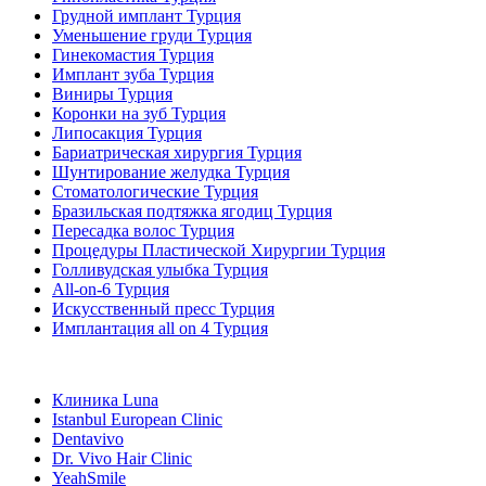
Грудной имплант Турция
Уменьшение груди Турция
Гинекомастия Турция
Имплант зуба Турция
Виниры Турция
Коронки на зуб Турция
Липосакция Турция
Бариатрическая хирургия Турция
Шунтирование желудка Турция
Стоматологические Турция
Бразильская подтяжка ягодиц Турция
Пересадка волос Турция
Процедуры Пластической Хирургии Турция
Голливудская улыбка Турция
All-on-6 Турция
Искусственный пресс Турция
Имплантация all on 4 Турция
Популярные клиники
Клиника Luna
Istanbul European Clinic
Dentavivo
Dr. Vivo Hair Clinic
YeahSmile