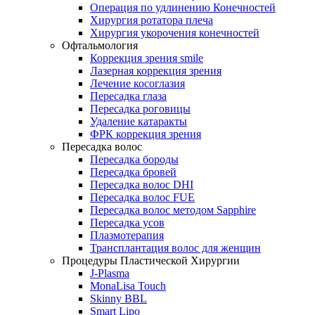
Операция по удлинению Конечностей
Хирургия ротатора плеча
Хирургия укорочения конечностей
Офтальмология
Коррекция зрения smile
Лазерная коррекция зрения
Лечение косоглазия
Пересадка глаза
Пересадка роговицы
Удаление катаракты
ФРК коррекция зрения
Пересадка волос
Пересадка бороды
Пересадка бровей
Пересадка волос DHI
Пересадка волос FUE
Пересадка волос методом Sapphire
Пересадка усов
Плазмотерапия
Трансплантация волос для женщин
Процедуры Пластической Хирургии
J-Plasma
MonaLisa Touch
Skinny BBL
Smart Lipo