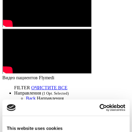
Видео пациентов Flymedi
FILTER
ОЧИСТИТЕ ВСЕ
Направления
(1 Opt. Selected)
Back
Направления
Турция
(1)
Города
(1 Opt. Selected)
Back
Города
Сакарья
(1)
This website uses cookies
Импланты ягодиц
от 3 164 €