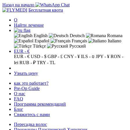
Назад на начало
Бесплатная квота
О
Найти лечение
English
Deutsch
Romana
Español
Français
Italiano
Türkçe
Русский
EUR - €
EUR - €
USD - $
GBP - £
CNY - ¥
ILS - ₪
JPY - ¥
RON -
lei
RUB - ₽
TRY - TL
Узнать цену
как это работает?
Pre-Op Guide
О нас
FAQ
Программа рекомендаций
Блог
Свяжитесь с нами
Пересадка волос
Процедуры Пластической Хирургии