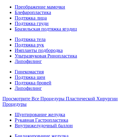
Преображение мамочки
Блефаропластика
Подтяжка лица
Подтяжка груди
Бразильская подтяжка ягодиц
Подтяжка тела
Подтяжка рук
Импланты подбородка
Ультразвуковая Ринопластика
Липофилинг
Гинекомастия
Подтяжка шеи
Подтяжка бровей
Липофилинг
Просмотрите Все Процедуры Пластической Хирургии
Процедуры
Шунтирование желудка
Рукавная Гастропластика
Внутрижелудочный баллон
Бандажирование желудка