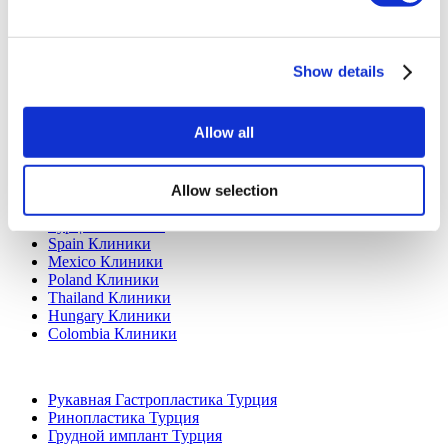
Добавьте свою клинику
Show details
Allow all
Allow selection
Популярные направления
Турция Клиники
Spain Клиники
Mexico Клиники
Poland Клиники
Thailand Клиники
Hungary Клиники
Colombia Клиники
Популярные виды лечения в Турция
Рукавная Гастропластика Турция
Ринопластика Турция
Грудной имплант Турция