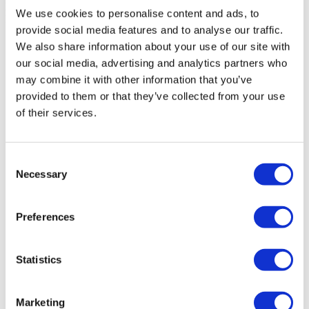
Начиная от 3 164 €
Получить предложение
We use cookies to personalise content and ads, to
Flymedi
provide social media features and to analyse our traffic.
TÜRSAB – Операции на flymedi.com осуществляются
We also share information about your use of our site with
компанией MIRAC SARA TOURISM, туристическим
our social media, advertising and analytics partners who
агентством группы A, зарегистрированным в TÜRSAB
may combine it with other information that you’ve
(Сертификат № 12276).
Все процедуры проводятся в сертифицированном
provided to them or that they’ve collected from your use
медицинском учреждении, специализирующемся на
of their services.
медицинском туризме.
О нас
Consent
как это работает?
Necessary
Selection
Pre-Op Guide
Авторы & рецензенты
Flymedi Программа рекомендаций
Plany Platezhey
Preferences
Карьера
FAQ
Блог
Statistics
Политика Конфиденциальности
Условия и Положения
Политика отмены
Marketing
Свяжитесь с нами