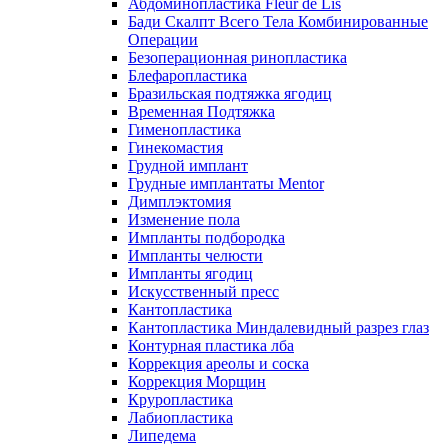
Абдоминопластика Fleur de Lis
Бади Скалпт Всего Тела Комбинированные
Операции
Безоперационная ринопластика
Блефаропластика
Бразильская подтяжка ягодиц
Временная Подтяжка
Гименопластика
Гинекомастия
Грудной имплант
Грудные имплантаты Mentor
Димплэктомия
Изменение пола
Импланты подбородка
Импланты челюсти
Импланты ягодиц
Искусственный пресс
Кантопластика
Кантопластика Миндалевидный разрез глаз
Контурная пластика лба
Коррекция ареолы и соска
Коррекция Морщин
Круропластика
Лабиопластика
Липедема