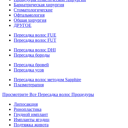
Бариатрическая хирургия
Стоматологические
Офтальмология
Общая хирургия
ДРУГОЕ
Пересадка волос FUE
Пересадка волос FUT
Пересадка волос DHI
Пересадка бороды
Пересадка бровей
Пересадка усов
Пересадка волос методом Sapphire
Плазмотерапия
Просмотрите Все Пересадка волос Процедуры
Липосакция
Ринопластика
Грудной имплант
Импланты ягодиц
Подтяжка живота