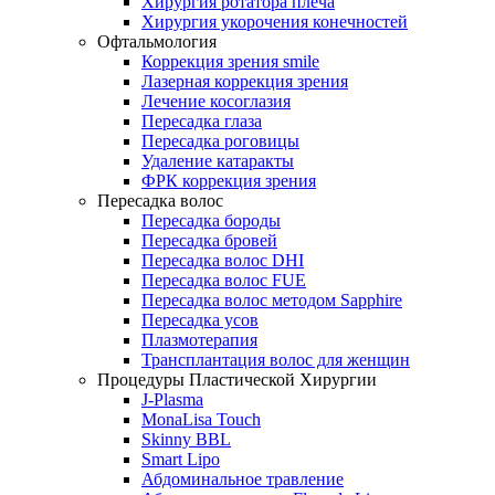
Хирургия ротатора плеча
Хирургия укорочения конечностей
Офтальмология
Коррекция зрения smile
Лазерная коррекция зрения
Лечение косоглазия
Пересадка глаза
Пересадка роговицы
Удаление катаракты
ФРК коррекция зрения
Пересадка волос
Пересадка бороды
Пересадка бровей
Пересадка волос DHI
Пересадка волос FUE
Пересадка волос методом Sapphire
Пересадка усов
Плазмотерапия
Трансплантация волос для женщин
Процедуры Пластической Хирургии
J-Plasma
MonaLisa Touch
Skinny BBL
Smart Lipo
Абдоминальное травление