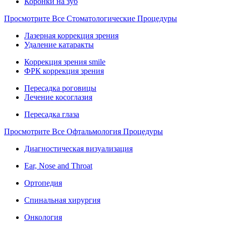
Коронки на зуб
Просмотрите Все Стоматологические Процедуры
Лазерная коррекция зрения
Удаление катаракты
Коррекция зрения smile
ФРК коррекция зрения
Пересадка роговицы
Лечение косоглазия
Пересадка глаза
Просмотрите Все Офтальмология Процедуры
Диагностическая визуализация
Ear, Nose and Throat
Ортопедия
Спинальная хирургия
Онкология