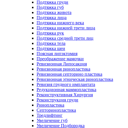
Подтяжка груди
Подтяжка губ
Подтяжка живота
Подтяжка лица
Подтяжка нижнего века
Подтяжка нижней трети лица
Подтяжка рук
Подтяжка средней трети лиц
Подтяжка тела
Подтяжка шеи
Поясная липэктомия
Преображение мамочки
Ревизионная Липосакция
Ревизионная ринопластика
Ревизионная септорино пластика
Ревизионная этническая ринопластика
Ревизия грудного имплантата
Редукционная маммопластика
Реконструктивная Хирургия
Реконструкция груди
Ринопластика
Септоринопластика
Тредлифтинг
Увеличение губ
Увеличение Подбородка