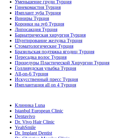
Уменьшение груди Турция
Гинекомастия Турция
Имплант зуба Турция
Виниры Турция
Коронки на зуб Турция
Липосакция Турция
Бариатрическая хирургия Турция
Шунтирование желудка Турция
Стоматологические Турция
Бразильская подтяжка ягодиц Турция
Пересадка волос Турция
Процедуры Пластической Хирургии Турция
Голливудская улыбка Турция
All-on-6 Турция
Искусственный пресс Турция
Имплантация all on 4 Турция
Популярные клиники
Клиника Luna
Istanbul European Clinic
Dentavivo
Dr. Vivo Hair Clinic
YeahSmile
Dr. Implant Dentist