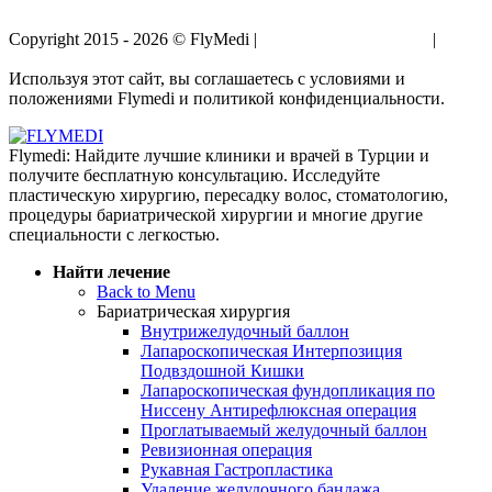
Copyright 2015 - 2026 © FlyMedi |
Условия и Положения
|
Политика Конфиденциальности
Используя этот сайт, вы соглашаетесь с условиями и
положениями Flymedi и политикой конфиденциальности.
Flymedi: Найдите лучшие клиники и врачей в Турции и
получите бесплатную консультацию. Исследуйте
пластическую хирургию, пересадку волос, стоматологию,
процедуры бариатрической хирургии и многие другие
специальности с легкостью.
Найти лечение
Back to Menu
Бариатрическая хирургия
Внутрижелудочный баллон
Лапароскопическая Интерпозиция
Подвздошной Кишки
Лапароскопическая фундопликация по
Ниссену Антирефлюксная операция
Проглатываемый желудочный баллон
Ревизионная операция
Рукавная Гастропластика
Удаление желудочного бандажа