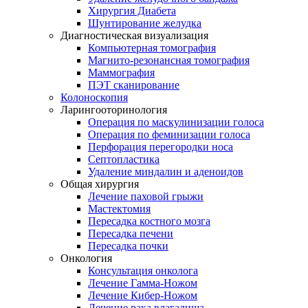
Хирургия Диабета
Шунтирование желудка
Диагностическая визуализация
Компьютерная томография
Магнито-резонансная томография
Маммография
ПЭТ сканирование
Колоноскопия
Ларингооторинология
Операция по маскулинизации голоса
Операция по феминизации голоса
Перфорация перегородки носа
Септопластика
Удаление миндалин и аденоидов
Общая хирургия
Лечение паховой грыжи
Мастектомия
Пересадка костного мозга
Пересадка печени
Пересадка почки
Онкология
Консультация онколога
Лечение Гамма-Ножом
Лечение Кибер-Ножом
Лечение рака влагалища