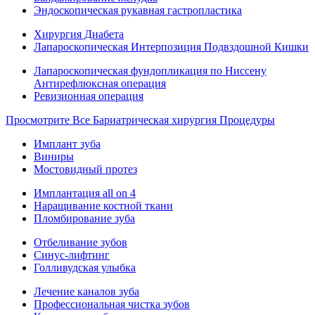
Эндоскопическая рукавная гастропластика
Хирургия Диабета
Лапароскопическая Интерпозиция Подвздошной Кишки
Лапароскопическая фундопликация по Ниссену
Антирефлюксная операция
Ревизионная операция
Просмотрите Все Бариатрическая хирургия Процедуры
Имплант зуба
Виниры
Мостовидный протез
Имплантация all on 4
Наращивание костной ткани
Пломбирование зуба
Отбеливание зубов
Синус-лифтинг
Голливудская улыбка
Лечение каналов зуба
Профессиональная чистка зубов