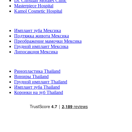
Dr. Christian Morales Clinic
Masterpiece Hospital
Kamol Cosmetic Hospital
Популярные виды лечения в Мексика
Имплант зуба Мексика
Подтяжка живота Мексика
Преображение мамочки Мексика
Грудной имплант Мексика
Липосакция Мексика
Популярные виды лечения в Thailand
Ринопластика Thailand
Виниры Thailand
Грудной имплант Thailand
Имплант зуба Thailand
Коронки на зуб Thailand