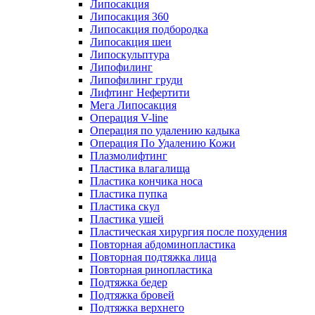
Липосакция
Липосакция 360
Липосакция подбородка
Липосакция шеи
Липоскульптура
Липофилинг
Липофилинг груди
Лифтинг Нефертити
Мега Липосакция
Операция V-line
Операция по удалению кадыка
Операция По Удалению Кожи
Плазмолифтинг
Пластика влагалища
Пластика кончика носа
Пластика пупка
Пластика скул
Пластика ушей
Пластическая хирургия после похудения
Повторная абдоминопластика
Повторная подтяжка лица
Повторная ринопластика
Подтяжка бедер
Подтяжка бровей
Подтяжка верхнего