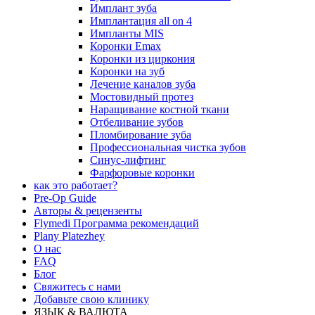
Имплант зуба
Имплантация all on 4
Импланты MIS
Коронки Emax
Коронки из циркония
Коронки на зуб
Лечение каналов зуба
Мостовидный протез
Наращивание костной ткани
Отбеливание зубов
Пломбирование зуба
Профессиональная чистка зубов
Синус-лифтинг
Фарфоровые коронки
как это работает?
Pre-Op Guide
Авторы & рецензенты
Flymedi Программа рекомендаций
Plany Platezhey
О нас
FAQ
Блог
Свяжитесь с нами
Добавьте свою клинику
ЯЗЫК & ВАЛЮТА