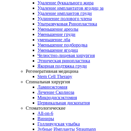
Удаление буккального жира
Удаление имплантатов ягодиц за
Удаление имплантов груди
Удлинение полового члена
Ультразвуковая Ринопластика
Уменьшение ареолы
Уменьшение груди
уменьшение лба
Уменьшение подбородка
Уменьшение ягодиц
Челюстно-лицевая хирургия
Этническая ринопластика
Якорная подтяжка груди
Регенеративная медицина
Stem Cell Therapy
Спинальная хирургия
Ламинэктомия
Лечение Сколиоза
Микродискэктомия
Цервикальная дископатия
Стоматологические
All-on-6
Виниры
Голливудская улыбка
Зубные Импланты Straumann