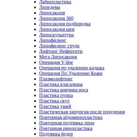
Лабиопластика
Липедема
Липосакция
Липосакция 360
Липосакция подбородка
Липосакция шеи
Липоскульптура
Липофилинг
Липофилинг груди
Лифтинг Нефертити
Мега Липосакция
Операция V-line
Операция по удалению кадыка
Операция По Удалению Кожи
Плазмолифтинг
Пластика влагалища
Пластика кончика носа
Пластика пупка
Пластика скул
Пластика ушей
Пластическая хирургия после похудения
Повторная абдоминопластика
Повторная подтяжка лица
Повторная ринопластика
Подтяжка бедер