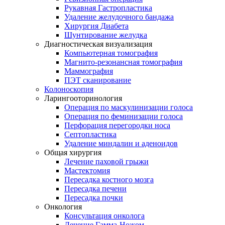
Рукавная Гастропластика
Удаление желудочного бандажа
Хирургия Диабета
Шунтирование желудка
Диагностическая визуализация
Компьютерная томография
Магнито-резонансная томография
Маммография
ПЭТ сканирование
Колоноскопия
Ларингооторинология
Операция по маскулинизации голоса
Операция по феминизации голоса
Перфорация перегородки носа
Септопластика
Удаление миндалин и аденоидов
Общая хирургия
Лечение паховой грыжи
Мастектомия
Пересадка костного мозга
Пересадка печени
Пересадка почки
Онкология
Консультация онколога
Лечение Гамма-Ножом