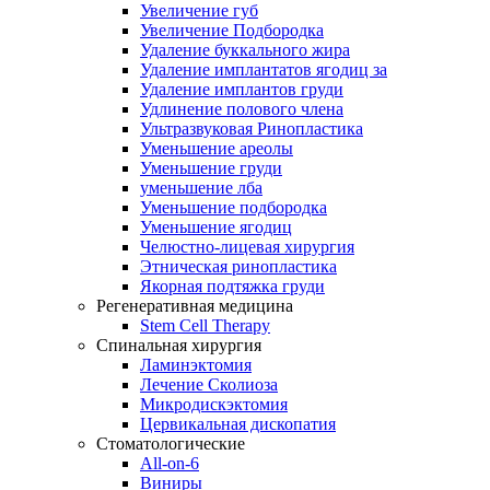
Увеличение губ
Увеличение Подбородка
Удаление буккального жира
Удаление имплантатов ягодиц за
Удаление имплантов груди
Удлинение полового члена
Ультразвуковая Ринопластика
Уменьшение ареолы
Уменьшение груди
уменьшение лба
Уменьшение подбородка
Уменьшение ягодиц
Челюстно-лицевая хирургия
Этническая ринопластика
Якорная подтяжка груди
Регенеративная медицина
Stem Cell Therapy
Спинальная хирургия
Ламинэктомия
Лечение Сколиоза
Микродискэктомия
Цервикальная дископатия
Стоматологические
All-on-6
Виниры