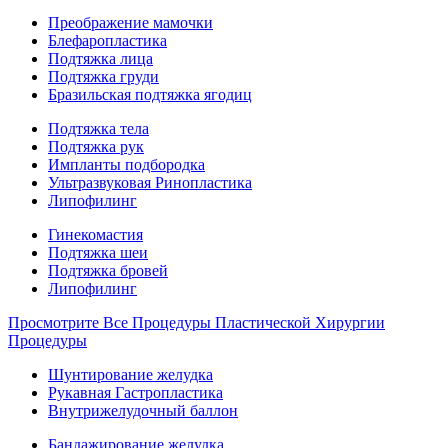
Преображение мамочки
Блефаропластика
Подтяжка лица
Подтяжка груди
Бразильская подтяжка ягодиц
Подтяжка тела
Подтяжка рук
Импланты подбородка
Ультразвуковая Ринопластика
Липофилинг
Гинекомастия
Подтяжка шеи
Подтяжка бровей
Липофилинг
Просмотрите Все Процедуры Пластической Хирургии
Процедуры
Шунтирование желудка
Рукавная Гастропластика
Внутрижелудочный баллон
Бандажирование желудка