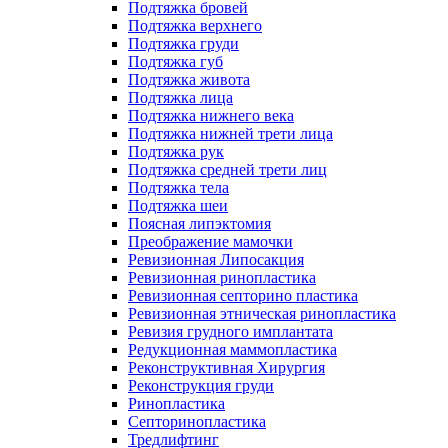
Подтяжка бровей
Подтяжка верхнего
Подтяжка груди
Подтяжка губ
Подтяжка живота
Подтяжка лица
Подтяжка нижнего века
Подтяжка нижней трети лица
Подтяжка рук
Подтяжка средней трети лиц
Подтяжка тела
Подтяжка шеи
Поясная липэктомия
Преображение мамочки
Ревизионная Липосакция
Ревизионная ринопластика
Ревизионная септорино пластика
Ревизионная этническая ринопластика
Ревизия грудного имплантата
Редукционная маммопластика
Реконструктивная Хирургия
Реконструкция груди
Ринопластика
Септоринопластика
Тредлифтинг