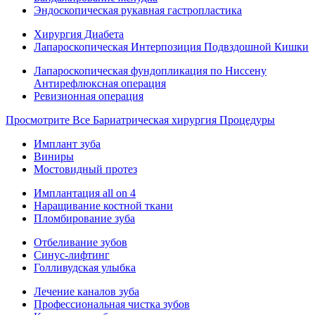
Эндоскопическая рукавная гастропластика
Хирургия Диабета
Лапароскопическая Интерпозиция Подвздошной Кишки
Лапароскопическая фундопликация по Ниссену
Антирефлюксная операция
Ревизионная операция
Просмотрите Все Бариатрическая хирургия Процедуры
Имплант зуба
Виниры
Мостовидный протез
Имплантация all on 4
Наращивание костной ткани
Пломбирование зуба
Отбеливание зубов
Синус-лифтинг
Голливудская улыбка
Лечение каналов зуба
Профессиональная чистка зубов