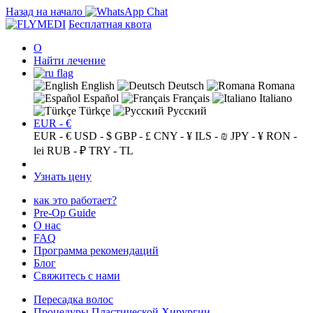
Назад на начало
Бесплатная квота
О
Найти лечение
English
Deutsch
Romana
Español
Français
Italiano
Türkçe
Русский
EUR - €
EUR - €
USD - $
GBP - £
CNY - ¥
ILS - ₪
JPY - ¥
RON -
lei
RUB - ₽
TRY - TL
Узнать цену
как это работает?
Pre-Op Guide
О нас
FAQ
Программа рекомендаций
Блог
Свяжитесь с нами
Пересадка волос
Процедуры Пластической Хирургии