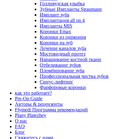
Голливудская улыбка
Зубные Импланты Straumann
Имплант зуба
Имплантация all on 4
Импланты MIS
Коронки Emax
Коронки из циркония
Коронки на зуб
Лечение каналов зуба
Мостовидный протез
Наращивание костной ткани
Отбеливание зубов
Пломбирование зуба
Профессиональная чистка зубов
Синус-лифтинг
Фарфоровые коронки
как это работает?
Pre-Op Guide
Авторы & рецензенты
Flymedi Программа рекомендаций
Plany Platezhey
О нас
FAQ
Блог
Свяжитесь с нами