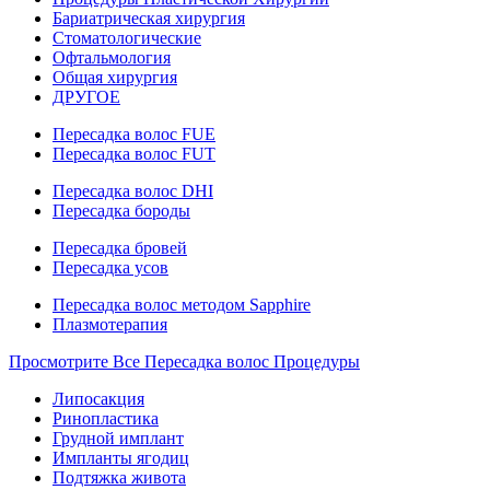
Бариатрическая хирургия
Стоматологические
Офтальмология
Общая хирургия
ДРУГОЕ
Пересадка волос FUE
Пересадка волос FUT
Пересадка волос DHI
Пересадка бороды
Пересадка бровей
Пересадка усов
Пересадка волос методом Sapphire
Плазмотерапия
Просмотрите Все Пересадка волос Процедуры
Липосакция
Ринопластика
Грудной имплант
Импланты ягодиц
Подтяжка живота