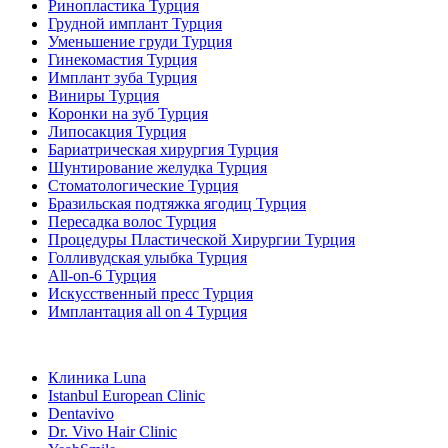
Ринопластика Турция
Грудной имплант Турция
Уменьшение груди Турция
Гинекомастия Турция
Имплант зуба Турция
Виниры Турция
Коронки на зуб Турция
Липосакция Турция
Бариатрическая хирургия Турция
Шунтирование желудка Турция
Стоматологические Турция
Бразильская подтяжка ягодиц Турция
Пересадка волос Турция
Процедуры Пластической Хирургии Турция
Голливудская улыбка Турция
All-on-6 Турция
Искусственный пресс Турция
Имплантация all on 4 Турция
Популярные клиники
Клиника Luna
Istanbul European Clinic
Dentavivo
Dr. Vivo Hair Clinic