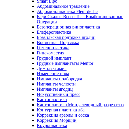
Smart Lipo
Абдоминальное травление
Абдоминопластика Fleur de Lis
Бади Скалпт Всего Тела Комбинированные
Операции
Безоперационная ринопластика
Блефаропластика
Бразильская подтяжка ягодиц
Временная Подтяжка
Гименопластика
Гинекомастия
Грудной имплант
Грудные имплантаты Mentor
Димплэктомия
Изменение пола
Импланты подбородка
Импланты челюсти
Импланты ягодиц
Искусственный пресс
Кантопластика
Кантопластика Миндалевидный разрез глаз
Контурная пластика лба
Коррекция ареолы и соска
Коррекция Морщин
Круропластика