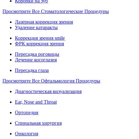
Коронки на зуб
Просмотрите Все Стоматологические Процедуры
Лазерная коррекция зрения
Удаление катаракты
Коррекция зрения smile
ФРК коррекция зрения
Пересадка роговицы
Лечение косоглазия
Пересадка глаза
Просмотрите Все Офтальмология Процедуры
Диагностическая визуализация
Ear, Nose and Throat
Ортопедия
Спинальная хирургия
Онкология