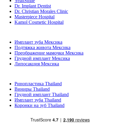
YeahSmile
Dr. Implant Dentist
Dr. Christian Morales Clinic
Masterpiece Hospital
Kamol Cosmetic Hospital
Популярные виды лечения в Мексика
Имплант зуба Мексика
Подтяжка живота Мексика
Преображение мамочки Мексика
Грудной имплант Мексика
Липосакция Мексика
Популярные виды лечения в Thailand
Ринопластика Thailand
Виниры Thailand
Грудной имплант Thailand
Имплант зуба Thailand
Коронки на зуб Thailand